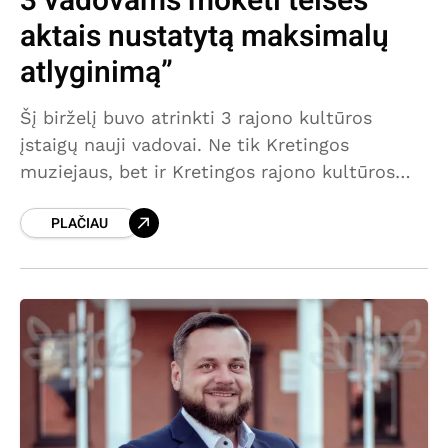
3 vadovams mokėti teisės
aktais nustatytą maksimalų
atlyginimą”
Šį birželį buvo atrinkti 3 rajono kultūros
įstaigų nauji vadovai. Ne tik Kretingos
muziejaus, bet ir Kretingos rajono kultūros
centro bei Salantų kultūros centro. Ar šios
PLAČIAU
trys įstaigos šiandien gali