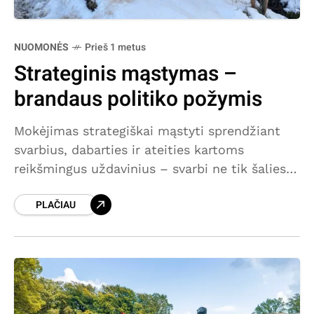
NUOMONĖS
Prieš 1 metus
Strateginis mąstymas –
brandaus politiko požymis
Mokėjimas strategiškai mąstyti sprendžiant
svarbius, dabarties ir ateities kartoms
reikšmingus uždavinius – svarbi ne tik šalies
vadovų, bet ir vietos politikų bei vykdomosios
PLAČIAU
valdžios vertybė, leidžianti racionaliai
panaudoti finansines lėšas,