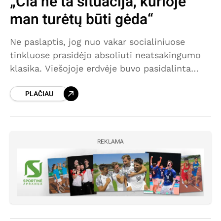
„Čia ne ta situacija, kurioje
man turėtų būti gėda“
Ne paslaptis, jog nuo vakar socialiniuose
tinkluose prasidėjo absoliuti neatsakingumo
klasika. Viešojoje erdvėje buvo pasidalinta
galimai nutekintu Kretingos rajono
PLAČIAU
savivaldybės mero potvarkiu. Kodėl nutekintu?
Nes pati esu Tarybos narė, tačiau
REKLAMA