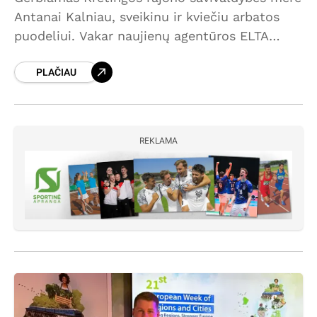
Antanai Kalniau, sveikinu ir kviečiu arbatos
puodeliui. Vakar naujienų agentūros ELTA
išplatintame pranešime, kurį plačiai cituoja
PLAČIAU
šalies žiniasklaida, Kretingos rajono
savivaldybės vadovas Antanas Kalnius darsyk
REKLAMA