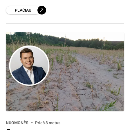
vasaros pertrauką, turėjo būti daugiau
PLAČIAU
techninio pobūdžio, tačiau virto mero Antano
Kalniaus įžeidinėjimų, pasiteisinimų,
savitvardos
NUOMONĖS
Prieš 3 metus