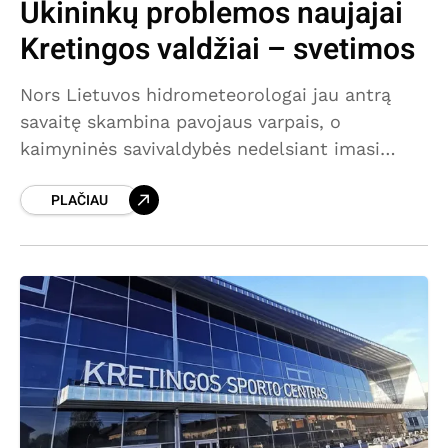
Ūkininkų problemos naujajai
Kretingos valdžiai – svetimos
Nors Lietuvos hidrometeorologai jau antrą
savaitę skambina pavojaus varpais, o
kaimyninės savivaldybės nedelsiant imasi
veiksmų – Kretingos rajone tyla. Tiek smulkūs,
PLAČIAU
tiek stambūs ūkiai, esant stichinei sausrai,
šiuo metu išgyvena