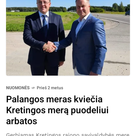
NUOMONĖS
Prieš 2 metus
Palangos meras kviečia
Kretingos merą puodeliui
arbatos
Gerbiamas Kretingos rajono savivaldybės mere