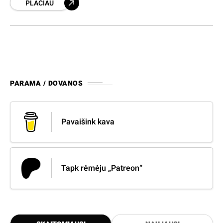
PLAČIAU
bus atsakingas už mūsų sporto komplekso
valdymą, jo įveiklinimą ir
PARAMA / DOVANOS
Pavaišink kava
Tapk rėmėju „Patreon“