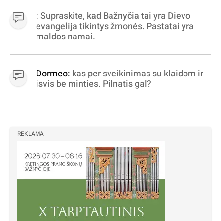
dujininkai, elektros aferistai, stadionų
:
Supraskite, kad Bažnyčia tai yra Dievo
statytojai Vilnuje
evangelija tikintys žmonės. Pastatai yra
maldos namai.
Dormeo:
kas per sveikinimas su klaidom ir
isvis be minties. Pilnatis gal?
REKLAMA