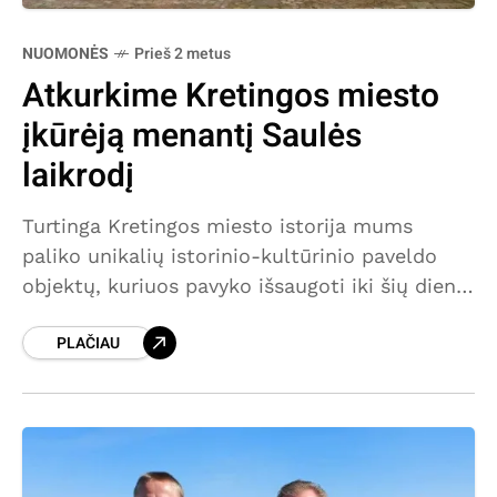
NUOMONĖS
Prieš 2 metus
Atkurkime Kretingos miesto
įkūrėją menantį Saulės
laikrodį
Turtinga Kretingos miesto istorija mums
paliko unikalių istorinio-kultūrinio paveldo
objektų, kuriuos pavyko išsaugoti iki šių dienų.
Vienas jų – seniausias Lietuvoje 1610 m.
PLAČIAU
įrengtas miesto įkūrėją Joną Karolį
Chodkevičių (1560–1621)