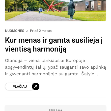
NUOMONĖS
Prieš 2 metus
Kur menas ir gamta susilieja į
vientisą harmoniją
Olandija – viena tankiausiai Europoje
apgyvendintų šalių, ypač sauganti savo aplinką
ir gyvenanti harmonijoje su gamta. Šalyje
nemažai turtingų muziejų ne tik miestuose,
PLAČIAU
bet ir provincijoje. Tarp jų išsiskiria vieno
REKLAMA