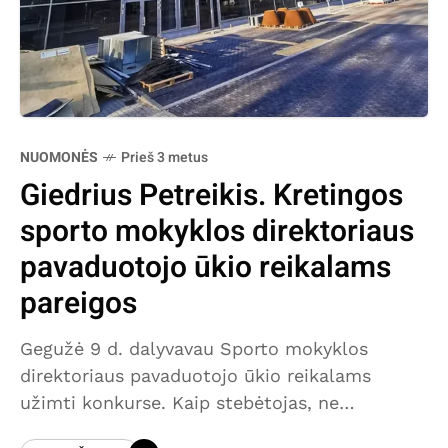
NUOMONĖS
Prieš 3 metus
Giedrius Petreikis. Kretingos
sporto mokyklos direktoriaus
pavaduotojo ūkio reikalams
pareigos
Gegužė 9 d. dalyvavau Sporto mokyklos
direktoriaus pavaduotojo ūkio reikalams
užimti konkurse. Kaip stebėtojas, ne
pretendentas. Šias pareigybes užėmęs asmuo