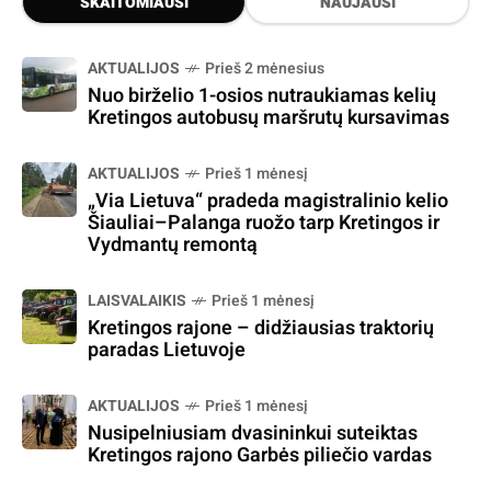
SKAITOMIAUSI
NAUJAUSI
AKTUALIJOS
Prieš 2 mėnesius
Nuo birželio 1-osios nutraukiamas kelių
Kretingos autobusų maršrutų kursavimas
AKTUALIJOS
Prieš 1 mėnesį
„Via Lietuva“ pradeda magistralinio kelio
Šiauliai–Palanga ruožo tarp Kretingos ir
Vydmantų remontą
LAISVALAIKIS
Prieš 1 mėnesį
Kretingos rajone – didžiausias traktorių
paradas Lietuvoje
AKTUALIJOS
Prieš 1 mėnesį
Nusipelniusiam dvasininkui suteiktas
Kretingos rajono Garbės piliečio vardas