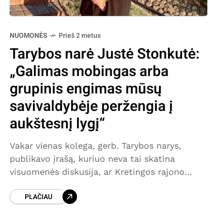
NUOMONĖS
Prieš 2 metus
Tarybos narė Justė Stonkutė:
„Galimas mobingas arba
grupinis engimas mūsų
savivaldybėje peržengia į
aukštesnį lygį“
Vakar vienas kolega, gerb. Tarybos narys,
publikavo įrašą, kuriuo neva tai skatina
visuomenės diskusija, ar Kretingos rajono
savivaldybės administracijos darbuotojams yra
PLAČIAU
reikalingos tokios pasibuvimo šventės, kurių
metu yra formuojami komandiniai