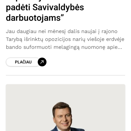
padėti Savivaldybės
darbuotojams”
Jau daugiau nei mėnesį dalis naujai į rajono
Tarybą išrinktų opozicijos narių viešoje erdvėje
bando suformuoti melagingą nuomonę apie
neva nuo jų slepiamus praėjusios kadencijos
PLAČIAU
Tarybos narių išmokų „čekiukus“. Savo