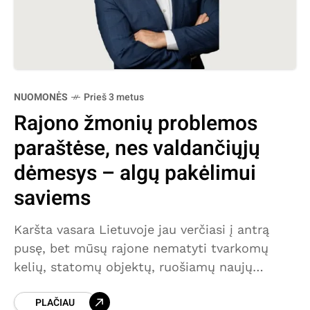
NUOMONĖS
Prieš 3 metus
Rajono žmonių problemos
paraštėse, nes valdančiųjų
dėmesys – algų pakėlimui
saviems
Karšta vasara Lietuvoje jau verčiasi į antrą
pusę, bet mūsų rajone nematyti tvarkomų
kelių, statomų objektų, ruošiamų naujų
projektų. Visas jau eižėjančių valdančiųjų
PLAČIAU
dėmesys nukreiptas į bereikšmes kovas