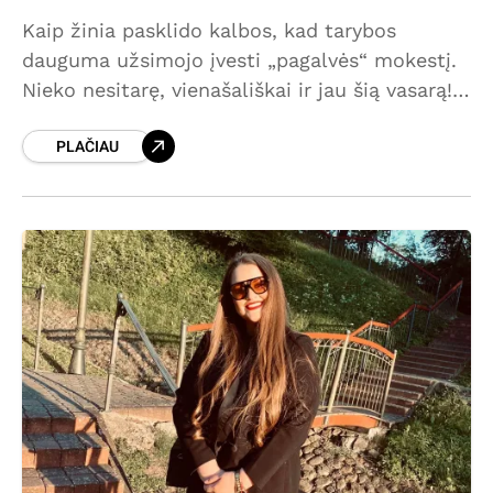
Kaip žinia pasklido kalbos, kad tarybos
dauguma užsimojo įvesti „pagalvės“ mokestį.
Nieko nesitarę, vienašališkai ir jau šią vasarą!
Tai noriu visus nuraminti, kad tai yra ne tiesa.
PLAČIAU
Pirmą kartą apie