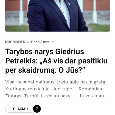
NUOMONĖS
Prieš 3 metus
Tarybos narys Giedrius
Petreikis: „Aš vis dar pasitikiu
per skaidrumą. O Jūs?“
Visai nesenai dalinausi įrašu apie naują grafą
Kretingos muziejuje. Juo tapo – Romandas
Žiubrys. Turbūt turėčiau sakyti – buvęs mano
kolega Kretingos rajono savivaldybės taryboje,
PLAČIAU
išrinktas su politinio komiteto Kretingos