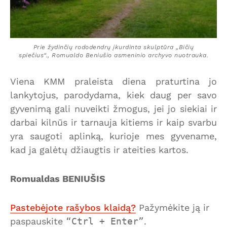
Prie žydinčių rododendrų įkurdinta skulptūra „Bičių
spiečius“., Romualdo Beniušio asmeninio archyvo nuotrauka.
Viena KMM praleista diena praturtina jo
lankytojus, parodydama, kiek daug per savo
gyvenimą gali nuveikti žmogus, jei jo siekiai ir
darbai kilnūs ir tarnauja kitiems ir kaip svarbu
yra saugoti aplinką, kurioje mes gyvename,
kad ja galėtų džiaugtis ir ateities kartos.
Romualdas BENIUŠIS
Pastebėjote rašybos klaidą?
Pažymėkite ją ir
paspauskite
Ctrl + Enter
.