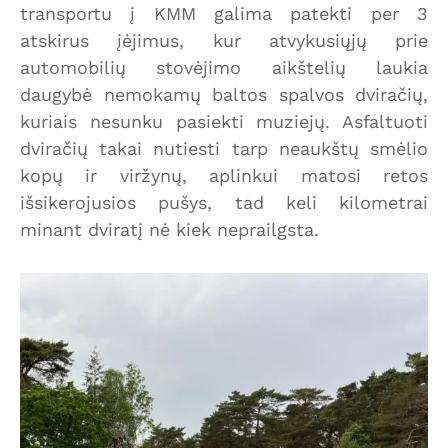
transportu į KMM galima patekti per 3
atskirus įėjimus, kur atvykusiųjų prie
automobilių stovėjimo aikštelių laukia
daugybė nemokamų baltos spalvos dviračių,
kuriais nesunku pasiekti muziejų. Asfaltuoti
dviračių takai nutiesti tarp neaukštų smėlio
kopų ir viržynų, aplinkui matosi retos
išsikerojusios pušys, tad keli kilometrai
minant dviratį nė kiek neprailgsta.