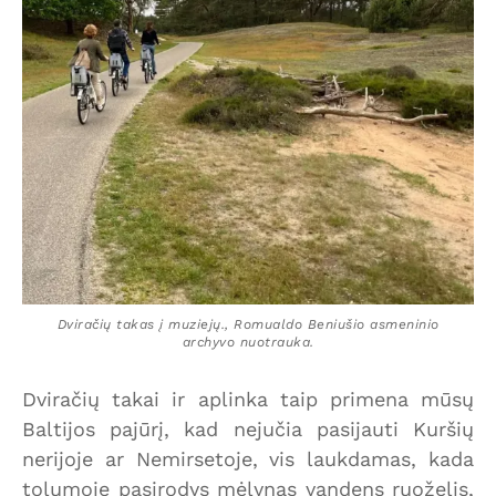
Dviračių takas į muziejų., Romualdo Beniušio asmeninio
archyvo nuotrauka.
Dviračių takai ir aplinka taip primena mūsų
Baltijos pajūrį, kad nejučia pasijauti Kuršių
nerijoje ar Nemirsetoje, vis laukdamas, kada
tolumoje pasirodys mėlynas vandens ruoželis,