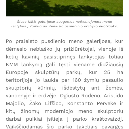
Šiose KMM galerijose saugomos neįkainojamos meno
vertybės., Romualdo Beniušio asmeninio archyvo nuotrauka.
Po praleisto pusdienio meno galerijose, kur
dėmesio neblaško jų prižiūrėtojai, vienoje iš
kelių kavinių pasistiprinęs lankytojas toliau
KMM lankymą gali tęsti viename didžiausių
Europoje skulptūrų parkų, kur 25 ha
teritorijoje jo laukia per 160 žymių pasaulio
skulptorių kūrinių, išdėstytų ant žemės,
vandenyje ir erdvėje. Ogiusto Rodeno, Aristido
Majolio, Žako Lifšico, Konstanto Perveke ir
kitų žinomų moderniojo meno skulptorių
darbai puikiai įsilieja į parko kraštovaizdį.
Vaikščiodamas šio parko takeliais pavargęs