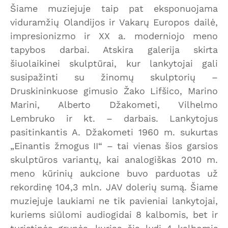
Šiame muziejuje taip pat eksponuojama
viduramžių Olandijos ir Vakarų Europos dailė,
impresionizmo ir XX a. moderniojo meno
tapybos darbai. Atskira galerija skirta
šiuolaikinei skulptūrai, kur lankytojai gali
susipažinti su žinomų skulptorių –
Druskininkuose gimusio Žako Lifšico, Marino
Marini, Alberto Džakometi, Vilhelmo
Lembruko ir kt. – darbais. Lankytojus
pasitinkantis A. Džakometi 1960 m. sukurtas
„Einantis žmogus II“ – tai vienas šios garsios
skulptūros variantų, kai analogiškas 2010 m.
meno kūrinių aukcione buvo parduotas už
rekordinę 104,3 mln. JAV dolerių sumą. Šiame
muziejuje laukiami ne tik pavieniai lankytojai,
kuriems siūlomi audiogidai 8 kalbomis, bet ir