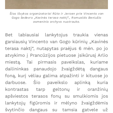
Šios išvykos organizatoriai Rūta ir Jeroen prie Vincento van
Gogo šedevro „Kavinės terasa naktį“., Romualdo Beniušio
asmeninio archyvo nuotrauka.
Bet labiausiai lankytojus traukia vienas
garsiausių Vincento van Gogo kūrinių „Kavinės
terasa naktį“, nutapytas praėjus 6 mėn. po jo
atvykimo į Prancūzijos pietuose įsikūrusį Arlio
miestą. Tai pirmasis paveikslas, kuriame
dailininkas panaudojo žvaigždėtą dangaus
foną, kurį vėliau galima atpažinti ir kituose jo
darbuose. Šio paveikslo aplinką kuria
kontrastas tarp geltonų ir oranžinių
apšviestos terasos fonų su smulkiomis jos
lankytojų figūromis ir mėlyno žvaigždėmis
švytinčio dangaus su tamsia gatvele už