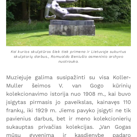
Kai kurios skulptūros šiek tiek primena ir Lietuvoje sukurtus
skulptorių darbus., Romualdo Beniušio asmeninio archyvo
nuotrauka.
Muziejuje galima susipažinti su visa Koller-
Muller šeimos V. van Gogo kūrinių
kolekcionavimo istorija nuo 1908 m., kai buvo
įsigytas pirmasis jo paveikslas, kainavęs 110
frankų, iki 1929 m. Jiems pavyko įsigyti ne tik
pavienius darbus, bet ir meno kolekcionierių
sukauptas privačias kolekcijas. „Van Gogas
mūsų gyvenimą ir kasdienybę padaro