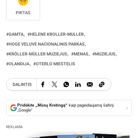
PIKTAS
GAMTA
HELENE KROLLER-MULLER
HOGE VELUVE NACIONALINIS PARKAS
KRÖLLER-MÜLLER MUZIEJUS
MENAS
MUZIEJUS
OLANDIJA
OTERLO MIESTELIS
DALINTIS
Pridėkite „Mūsų Kretingą“
kaip pageidaujamą šaltinį
›
„Google“
REKLAMA