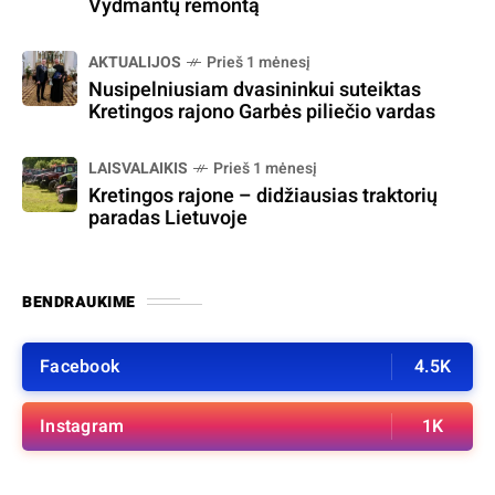
Vydmantų remontą
AKTUALIJOS
Prieš 1 mėnesį
Nusipelniusiam dvasininkui suteiktas
Kretingos rajono Garbės piliečio vardas
LAISVALAIKIS
Prieš 1 mėnesį
Kretingos rajone – didžiausias traktorių
paradas Lietuvoje
BENDRAUKIME
Facebook
4.5K
Instagram
1K