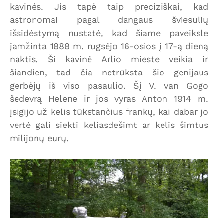
kavinės. Jis tapė taip preciziškai, kad
astronomai pagal dangaus šviesulių
išsidėstymą nustatė, kad šiame paveiksle
įamžinta 1888 m. rugsėjo 16-osios į 17-ą dieną
naktis. Ši kavinė Arlio mieste veikia ir
šiandien, tad čia netrūksta šio genijaus
gerbėjų iš viso pasaulio. Šį V. van Gogo
šedevrą Helene ir jos vyras Anton 1914 m.
įsigijo už kelis tūkstančius frankų, kai dabar jo
vertė gali siekti keliasdešimt ar kelis šimtus
milijonų eurų.