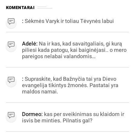
KOMENTARAI
:
Sėkmės Varyk ir toliau Tėvynės labui
Adelė:
Na ir kas, kad savaitgaliais, gi kurą
piliesi kada patogu, kai baiginėjasi.. o mero
pareigos nelabai valandomis
apibrėžiamos.. nežinau, bereikalingas oro
virpinimas, ieškokit kur milijonus vagia
dujininkai, elektros aferistai, stadionų
:
Supraskite, kad Bažnyčia tai yra Dievo
statytojai Vilnuje
evangelija tikintys žmonės. Pastatai yra
maldos namai.
Dormeo:
kas per sveikinimas su klaidom ir
isvis be minties. Pilnatis gal?