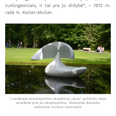
turtingesniais, ir tai yra jo didybė“, – 1912 m.
rašė H. Koller-Muller.
Į vandenyje plaukiojančios skulptūros „burę“ pučiantis vėjas
prisideda prie jos eksponavimo., Romualdo Beniušio
asmeninio archyvo nuotrauka.