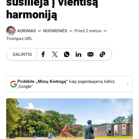
susilieja į vientisą
harmoniją
AURIMAS
NUOMONĖS
Prieš 2 metus
Trumpas URL
DALINTIS
Pridėkite „Mūsų Kretingą“
kaip pageidaujamą šaltinį
›
„Google“