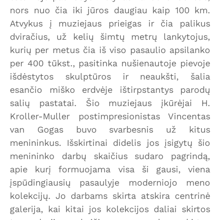
nors nuo čia iki jūros daugiau kaip 100 km.
Atvykus į muziejaus prieigas ir čia palikus
dviračius, už kelių šimtų metrų lankytojus,
kurių per metus čia iš viso pasaulio apsilanko
per 400 tūkst., pasitinka nušienautoje pievoje
išdėstytos skulptūros ir neaukšti, šalia
esančio miško erdvėje ištirpstantys parodų
salių pastatai. Šio muziejaus įkūrėjai H.
Kroller-Muller postimpresionistas Vincentas
van Gogas buvo svarbesnis už kitus
menininkus. Išskirtinai didelis jos įsigytų šio
menininko darbų skaičius sudaro pagrindą,
apie kurį formuojama visa ši gausi, viena
įspūdingiausių pasaulyje moderniojo meno
kolekcijų. Jo darbams skirta atskira centrinė
galerija, kai kitai jos kolekcijos daliai skirtos