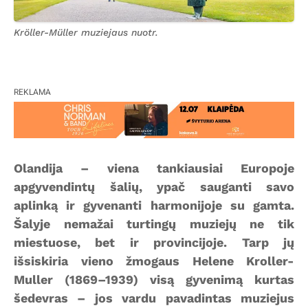
Kröller-Müller muziejaus nuotr.
REKLAMA
Olandija – viena tankiausiai Europoje
apgyvendintų šalių, ypač sauganti savo
aplinką ir gyvenanti harmonijoje su gamta.
Šalyje nemažai turtingų muziejų ne tik
miestuose, bet ir provincijoje. Tarp jų
išsiskiria vieno žmogaus Helene Kroller-
Muller (1869–1939) visą gyvenimą kurtas
šedevras – jos vardu pavadintas muziejus