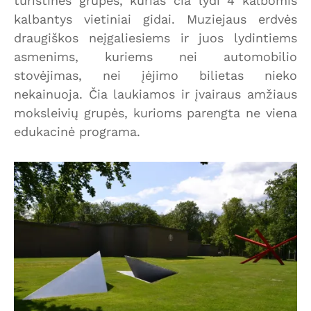
turistinės grupės, kurias čia lydi 4 kalbomis
kalbantys vietiniai gidai. Muziejaus erdvės
draugiškos neįgaliesiems ir juos lydintiems
asmenims, kuriems nei automobilio
stovėjimas, nei įėjimo bilietas nieko
nekainuoja. Čia laukiamos ir įvairaus amžiaus
moksleivių grupės, kurioms parengta ne viena
edukacinė programa.