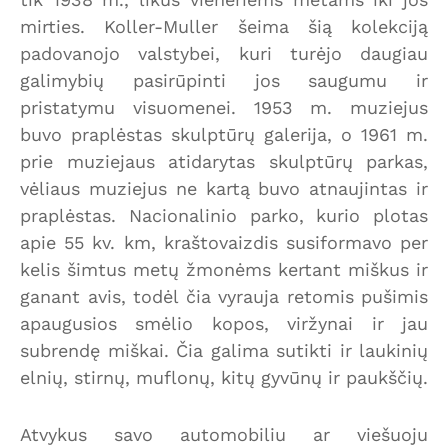
mirties. Koller-Muller šeima šią kolekciją
padovanojo valstybei, kuri turėjo daugiau
galimybių pasirūpinti jos saugumu ir
pristatymu visuomenei. 1953 m. muziejus
buvo praplėstas skulptūrų galerija, o 1961 m.
prie muziejaus atidarytas skulptūrų parkas,
vėliaus muziejus ne kartą buvo atnaujintas ir
praplėstas. Nacionalinio parko, kurio plotas
apie 55 kv. km, kraštovaizdis susiformavo per
kelis šimtus metų žmonėms kertant miškus ir
ganant avis, todėl čia vyrauja retomis pušimis
apaugusios smėlio kopos, viržynai ir jau
subrendę miškai. Čia galima sutikti ir laukinių
elnių, stirnų, muflonų, kitų gyvūnų ir paukščių.
Atvykus savo automobiliu ar viešuoju