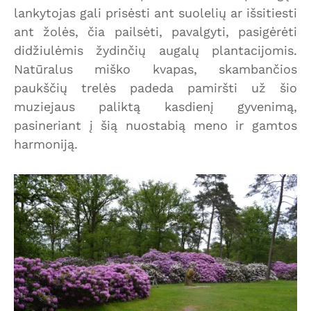
lankytojas gali prisėsti ant suolelių ar išsitiesti
ant žolės, čia pailsėti, pavalgyti, pasigėrėti
didžiulėmis žydinčių augalų plantacijomis.
Natūralus miško kvapas, skambančios
paukščių trelės padeda pamiršti už šio
muziejaus paliktą kasdienį gyvenimą,
pasineriant į šią nuostabią meno ir gamtos
harmoniją.