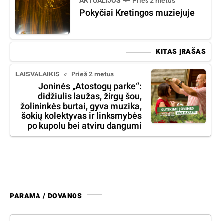
AKTUALIJOS
Prieš 2 metus
Pokyčiai Kretingos muziejuje
KITAS ĮRAŠAS
LAISVALAIKIS
Prieš 2 metus
Joninės „Atostogų parke“:
didžiulis laužas, žirgų šou,
žolininkės burtai, gyva muzika,
šokių kolektyvas ir linksmybės
po kupolu bei atviru dangumi
PARAMA / DOVANOS