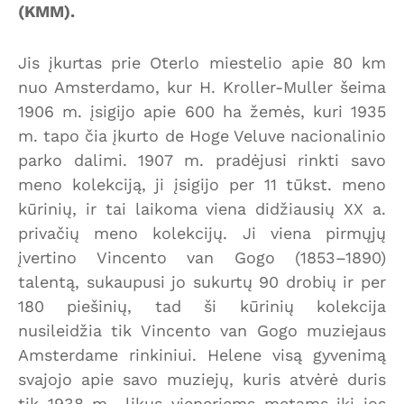
(KMM).
Jis įkurtas prie Oterlo miestelio apie 80 km
nuo Amsterdamo, kur H. Kroller-Muller šeima
1906 m. įsigijo apie 600 ha žemės, kuri 1935
m. tapo čia įkurto de Hoge Veluve nacionalinio
parko dalimi. 1907 m. pradėjusi rinkti savo
meno kolekciją, ji įsigijo per 11 tūkst. meno
kūrinių, ir tai laikoma viena didžiausių XX a.
privačių meno kolekcijų. Ji viena pirmųjų
įvertino Vincento van Gogo (1853–1890)
talentą, sukaupusi jo sukurtų 90 drobių ir per
180 piešinių, tad ši kūrinių kolekcija
nusileidžia tik Vincento van Gogo muziejaus
Amsterdame rinkiniui. Helene visą gyvenimą
svajojo apie savo muziejų, kuris atvėrė duris
tik 1938 m., likus vieneriems metams iki jos