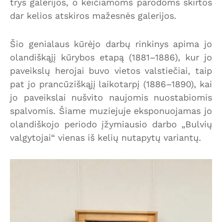
trys galerijos, o keičiamoms parodoms skirtos
dar kelios atskiros mažesnės galerijos.
Šio genialaus kūrėjo darbų rinkinys apima jo
olandiškąjį kūrybos etapą (1881–1886), kur jo
paveikslų herojai buvo vietos valstiečiai, taip
pat jo prancūziškąjį laikotarpį (1886–1890), kai
jo paveikslai nušvito naujomis nuostabiomis
spalvomis. Šiame muziejuje eksponuojamas jo
olandiškojo periodo įžymiausio darbo „Bulvių
valgytojai“ vienas iš kelių nutapytų variantų.