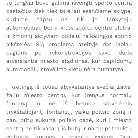
to lengvai buvo galima išvengti sporto centrą
pastačius šiek tiek tolėliau esančiame sklype,
kuriame tilptų ne tik jo lankytojų
automobiliai, bet ir kitos sporto centro plėtrai
ir žmonių aktyviam poilsiui reikalingos sporto
aikštelės. Šią problemą ateityje dar labiau
pagilins po rekonstrukcijos savo duris
atversiantis miesto stadionas, kur papildomų
automobilių stovėjimo vietų nėra numatyta.
Į Kretingą iš toliau atvykstantys svečiai žavisi
žaliu miesto centru, kur įrengus normalų
fontaną, o ne iš betono srovelėmis
trykštaliojantį fontanėlį, vaikų poilsio zoną ir
pan. būtų sukurta poilsio oazė, kuri į miesto
centrą ne tik vasarą iš butų ir namų pritrauktų
vietinius žmones ir miesto svečius. Tada