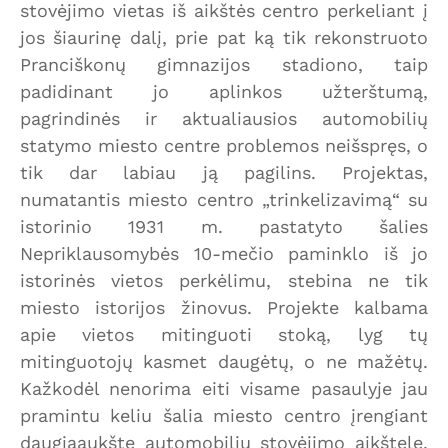
stovėjimo vietas iš aikštės centro perkeliant į
jos šiaurinę dalį, prie pat ką tik rekonstruoto
Pranciškonų gimnazijos stadiono, taip
padidinant jo aplinkos užterštumą,
pagrindinės ir aktualiausios automobilių
statymo miesto centre problemos neišspręs, o
tik dar labiau ją pagilins. Projektas,
numatantis miesto centro „trinkelizavimą“ su
istorinio 1931 m. pastatyto šalies
Nepriklausomybės 10-mečio paminklo iš jo
istorinės vietos perkėlimu, stebina ne tik
miesto istorijos žinovus. Projekte kalbama
apie vietos mitinguoti stoką, lyg tų
mitinguotojų kasmet daugėtų, o ne mažėtų.
Kažkodėl nenorima eiti visame pasaulyje jau
pramintu keliu šalia miesto centro įrengiant
daugiaaukštę automobilių stovėjimo aikštelę,