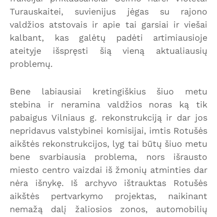
Turauskaitei, suvienijus jėgas su rajono
valdžios atstovais ir apie tai garsiai ir viešai
kalbant, kas galėtų padėti artimiausioje
ateityje išspręsti šią vieną aktualiausių
problemų.
Bene labiausiai kretingiškius šiuo metu
stebina ir neramina valdžios noras ką tik
pabaigus Vilniaus g. rekonstrukciją ir dar jos
nepridavus valstybinei komisijai, imtis Rotušės
aikštės rekonstrukcijos, lyg tai būtų šiuo metu
bene svarbiausia problema, nors išrausto
miesto centro vaizdai iš žmonių atminties dar
nėra išnykę. Iš archyvo ištrauktas Rotušės
aikštės pertvarkymo projektas, naikinant
nemažą dalį žaliosios zonos, automobilių