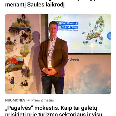
menantį Saulės laikrodį
NUOMONĖS
Prieš 2 metus
„Pagalvės“ mokestis. Kaip tai galėtų
prisidėti prie turizmo sektoriaus ir visų