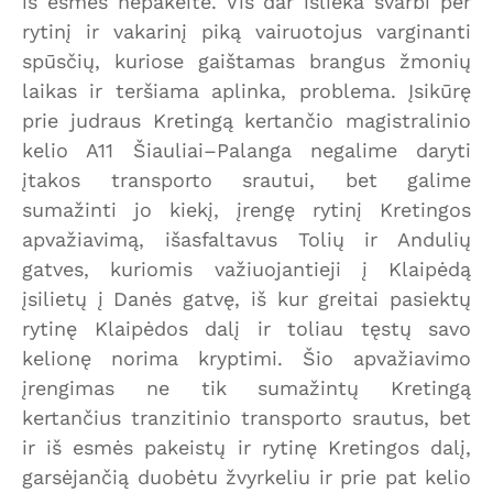
iš esmės nepakeitė. Vis dar išlieka svarbi per
rytinį ir vakarinį piką vairuotojus varginanti
spūsčių, kuriose gaištamas brangus žmonių
laikas ir teršiama aplinka, problema. Įsikūrę
prie judraus Kretingą kertančio magistralinio
kelio A11 Šiauliai–Palanga negalime daryti
įtakos transporto srautui, bet galime
sumažinti jo kiekį, įrengę rytinį Kretingos
apvažiavimą, išasfaltavus Tolių ir Andulių
gatves, kuriomis važiuojantieji į Klaipėdą
įsilietų į Danės gatvę, iš kur greitai pasiektų
rytinę Klaipėdos dalį ir toliau tęstų savo
kelionę norima kryptimi. Šio apvažiavimo
įrengimas ne tik sumažintų Kretingą
kertančius tranzitinio transporto srautus, bet
ir iš esmės pakeistų ir rytinę Kretingos dalį,
garsėjančią duobėtu žvyrkeliu ir prie pat kelio