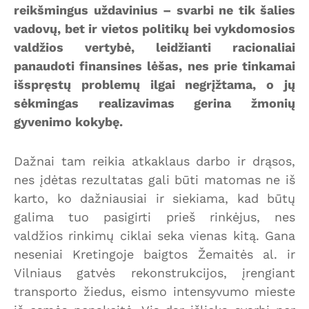
reikšmingus uždavinius – svarbi ne tik šalies
vadovų, bet ir vietos politikų bei vykdomosios
valdžios vertybė, leidžianti racionaliai
panaudoti finansines lėšas, nes prie tinkamai
išspręstų problemų ilgai negrįžtama, o jų
sėkmingas realizavimas gerina žmonių
gyvenimo kokybę.
Dažnai tam reikia atkaklaus darbo ir drąsos,
nes įdėtas rezultatas gali būti matomas ne iš
karto, ko dažniausiai ir siekiama, kad būtų
galima tuo pasigirti prieš rinkėjus, nes
valdžios rinkimų ciklai seka vienas kitą. Gana
neseniai Kretingoje baigtos Žemaitės al. ir
Vilniaus gatvės rekonstrukcijos, įrengiant
transporto žiedus, eismo intensyvumo mieste