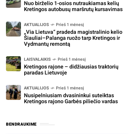
Nuo birželio 1-osios nutraukiamas kelių
Kretingos autobusų maršrutų kursavimas
AKTUALIJOS
Prieš 1 mėnesį
„Via Lietuva“ pradeda magistralinio kelio
Šiauliai–Palanga ruožo tarp Kretingos ir
Vydmantų remontą
LAISVALAIKIS
Prieš 1 mėnesį
Kretingos rajone – didžiausias traktorių
paradas Lietuvoje
AKTUALIJOS
Prieš 1 mėnesį
Nusipelniusiam dvasininkui suteiktas
Kretingos rajono Garbės piliečio vardas
BENDRAUKIME