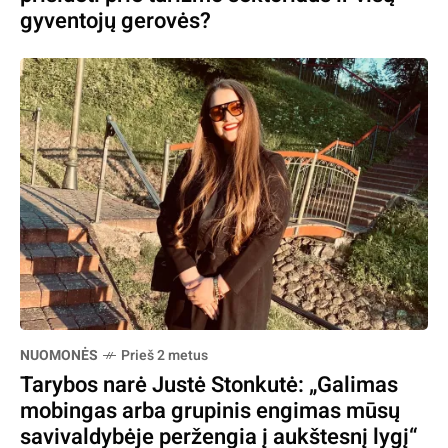
gyventojų gerovės?
NUOMONĖS
Prieš 2 metus
Tarybos narė Justė Stonkutė: „Galimas
mobingas arba grupinis engimas mūsų
savivaldybėje peržengia į aukštesnį lygį“