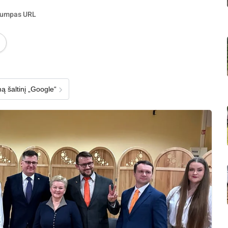
rumpas URL
›
ą šaltinį „Google“