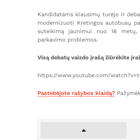
Kandidatams klausimų turėjo ir debat
modernizuoti Kretingos autobusų par
suteikimą jaunimui nuo 16 metų, 
parkavimo problemos.
Visą debatų vaizdo įrašą žiūrėkite įra
https://www.youtube.com/watch?v=
Pastebėjote rašybos klaidą?
Pažymėki