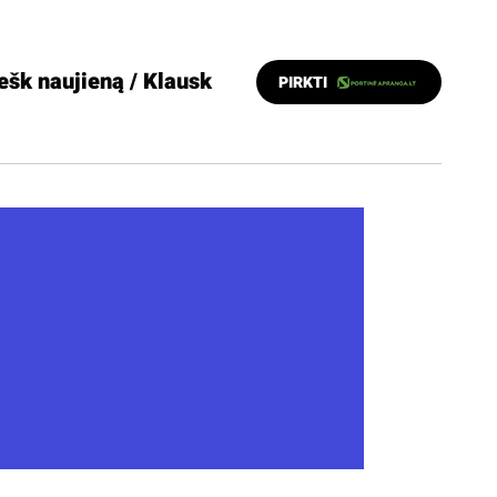
ešk naujieną / Klausk
PIRKTI