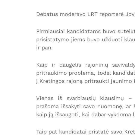
Debatus moderavo LRT reporterė Jovi
Pirmiausiai kandidatams buvo suteikta
prisistatymo jiems buvo užduoti klaus
ir pan.
Kaip ir daugelis rajoninių savival
pritraukimo problema, todėl kandidat
į Kretingos rajoną pritraukti jaunimo ir 
Vienas iš svarbiausių klausimų – 
prašoma išsakyti savo nuomonę, ar ši 
kaip ją išsaugoti, kai dabar vykdoma 
Taip pat kandidatai pristatė savo Kret