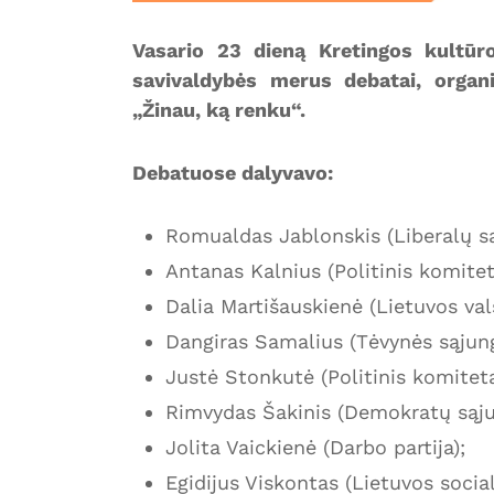
Vasario 23 dieną Kretingos kultūr
savivaldybės merus debatai, organ
„Žinau, ką renku“.
Debatuose dalyvavo:
Romualdas Jablonskis (Liberalų są
Antanas Kalnius (Politinis komitet
Dalia Martišauskienė (Lietuvos vals
Dangiras Samalius (Tėvynės sąjun
Justė Stonkutė (Politinis komiteta
Rimvydas Šakinis (Demokratų sąju
Jolita Vaickienė (Darbo partija);
Egidijus Viskontas (Lietuvos socia