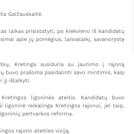
ta Gaižauskaitė.
s laikas prisistatyti, po kiekvieno iš kandidatų
imai apie jų pomėgius, laisvalaikį, savanorystę
dybių, Kretinga susiduria su jaunimo į rajoną
ų buvo prašoma pasidalinti savo mintimis, kaip
jį išlaikyti.
Kretingos ligoninės ateitis. Kandidatų buvo
ligoninė reikalinga Kretingos rajonui, jei taip,
ligoninių pertvarkos reforma.
ingos rajono ateities viziją.