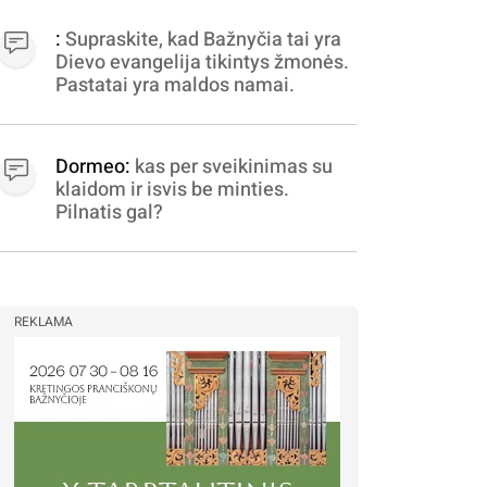
apibrėžiamos.. nežinau,
bereikalingas oro virpinimas,
:
Supraskite, kad Bažnyčia tai yra
ieškokit kur milijonus vagia
Dievo evangelija tikintys žmonės.
dujininkai, elektros aferistai,
Pastatai yra maldos namai.
stadionų statytojai Vilnuje
Dormeo:
kas per sveikinimas su
klaidom ir isvis be minties.
Pilnatis gal?
REKLAMA