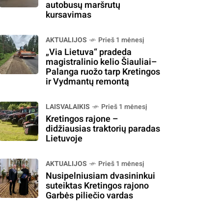
autobusų maršrutų
kursavimas
AKTUALIJOS
Prieš 1 mėnesį
„Via Lietuva“ pradeda
magistralinio kelio Šiauliai–
Palanga ruožo tarp Kretingos
ir Vydmantų remontą
LAISVALAIKIS
Prieš 1 mėnesį
Kretingos rajone –
didžiausias traktorių paradas
Lietuvoje
AKTUALIJOS
Prieš 1 mėnesį
Nusipelniusiam dvasininkui
suteiktas Kretingos rajono
Garbės piliečio vardas