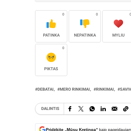
0
0
PATINKA
NEPATINKA
MYLIU
0
PIKTAS
DEBATAI
MERO RINKIMAI
RINKIMAI
SAVIV
DALINTIS
Pridėkite „Mūsų Kretingą“
kaip pageidaujam