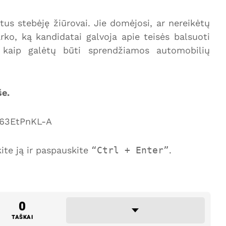
us stebėję žiūrovai. Jie domėjosi, ar nereikėtų
ko, ką kandidatai galvoja apie teisės balsuoti
kaip galėtų būti sprendžiamos automobilių
še.
t63EtPnKL-A
te ją ir paspauskite
Ctrl + Enter
.
0
TAŠKAI