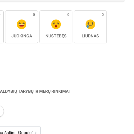
0
0
0
0
JUOKINGA
NUSTEBĘS
LIŪDNAS
ALDYBIŲ TARYBŲ IR MERŲ RINKIMAI
›
ą šaltinį „Google“