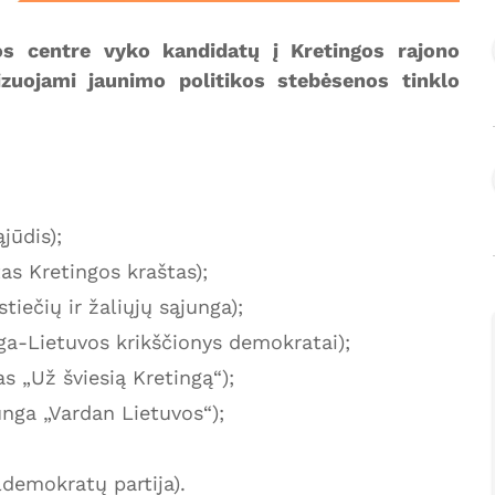
os centre vyko kandidatų į Kretingos rajono
izuojami jaunimo politikos stebėsenos tinklo
jūdis);
as Kretingos kraštas);
tiečių ir žaliųjų sąjunga);
ga-Lietuvos krikščionys demokratai);
s „Už šviesią Kretingą“);
nga „Vardan Lietuvos“);
ldemokratų partija).