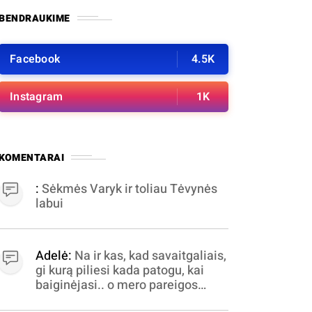
BENDRAUKIME
Facebook
4.5K
Instagram
1K
KOMENTARAI
:
Sėkmės Varyk ir toliau Tėvynės
labui
Adelė:
Na ir kas, kad savaitgaliais,
gi kurą piliesi kada patogu, kai
baiginėjasi.. o mero pareigos
nelabai valandomis