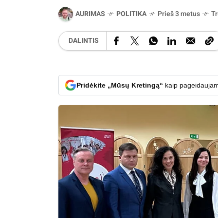
AURIMAS
POLITIKA
Prieš 3 metus
T
DALINTIS
Pridėkite „Mūsų Kretingą“
kaip pageidaujam