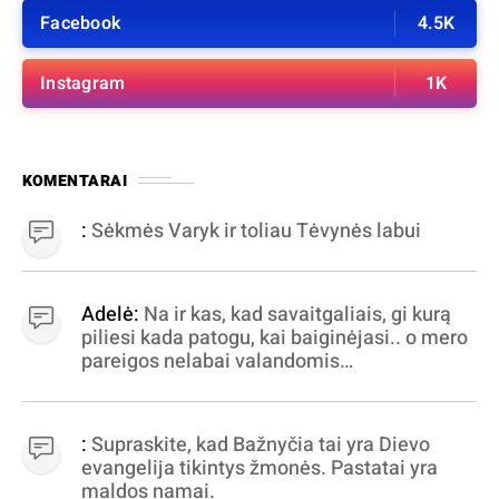
Facebook
4.5K
Instagram
1K
KOMENTARAI
:
Sėkmės Varyk ir toliau Tėvynės labui
Adelė:
Na ir kas, kad savaitgaliais, gi kurą
piliesi kada patogu, kai baiginėjasi.. o mero
pareigos nelabai valandomis
apibrėžiamos.. nežinau, bereikalingas oro
virpinimas, ieškokit kur milijonus vagia
dujininkai, elektros aferistai, stadionų
:
Supraskite, kad Bažnyčia tai yra Dievo
statytojai Vilnuje
evangelija tikintys žmonės. Pastatai yra
maldos namai.