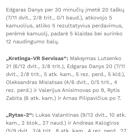
Edgaras Danys per 30 minučių įmetė 20 taškų
(7/11 dvit., 2/8 trit., 0/1 baud.), atkovojo 5
kamuolius, atliko 5 rezultatyvius perdavimus,
perėmė kamuolį, padarė 5 klaidas bei surinko
12 naudingumo balų.
„Kretinga-VR Servisas“:
Maksymas Lutsenko
21 (6/12 dvit., 3/8 trit.), Edgaras Danys 20 (7/11
dvit., 2/8 trit., 5 atk. kam., 5 rez. perd., 5 kld.),
Oleksandras Misiatsas (4/6 dvit., 0/5 trit., 4
rez. perd.) ir Valerijus Anisimovas po 9, Rytis
Zabita (6 atk. kam.) ir Arnas Pilipavičius po 7.
„Rytas-2“:
Lukas Valantinas (9/13 dvit., 10 atk.
kam., 2 blok., 27 naud.) ir Andreas Kalogiros
(5/9 dvit., 3/4 trit., 8 atk. kam., 4 rez. perd., 27