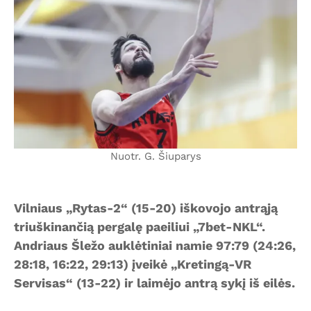
Nuotr. G. Šiuparys
Vilniaus „Rytas-2“ (15-20) iškovojo antrąją
triuškinančią pergalę paeiliui „7bet-NKL“.
Andriaus Šležo auklėtiniai namie 97:79 (24:26,
28:18, 16:22, 29:13) įveikė „Kretingą-VR
Servisas“ (13-22) ir laimėjo antrą sykį iš eilės.