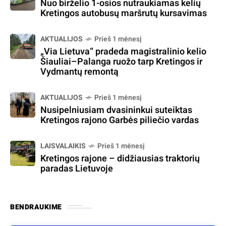
Nuo birželio 1-osios nutraukiamas kelių
Kretingos autobusų maršrutų kursavimas
AKTUALIJOS
Prieš 1 mėnesį
„Via Lietuva“ pradeda magistralinio kelio
Šiauliai–Palanga ruožo tarp Kretingos ir
Vydmantų remontą
AKTUALIJOS
Prieš 1 mėnesį
Nusipelniusiam dvasininkui suteiktas
Kretingos rajono Garbės piliečio vardas
LAISVALAIKIS
Prieš 1 mėnesį
Kretingos rajone – didžiausias traktorių
paradas Lietuvoje
BENDRAUKIME