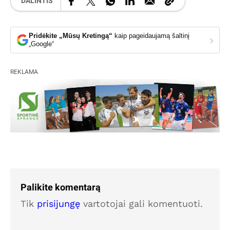
DALINTIS
Pridėkite „Mūsų Kretingą“
kaip pageidaujamą šaltinį
›
„Google“
REKLAMA
Palikite komentarą
Tik
prisijungę
vartotojai gali komentuoti.