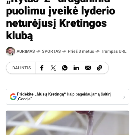
puolimu įveikė lyderio
neturėjusį Kretingos
klubą
AURIMAS
SPORTAS
Prieš 3 metus
Trumpas URL
DALINTIS
Pridėkite „Mūsų Kretingą“
kaip pageidaujamą šaltinį
›
„Google“