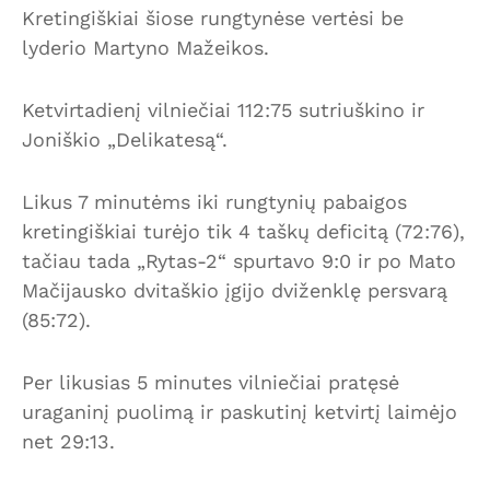
Kretingiškiai šiose rungtynėse vertėsi be
lyderio Martyno Mažeikos.
Ketvirtadienį vilniečiai 112:75 sutriuškino ir
Joniškio „Delikatesą“.
Likus 7 minutėms iki rungtynių pabaigos
kretingiškiai turėjo tik 4 taškų deficitą (72:76),
tačiau tada „Rytas-2“ spurtavo 9:0 ir po Mato
Mačijausko dvitaškio įgijo dviženklę persvarą
(85:72).
Per likusias 5 minutes vilniečiai pratęsė
uraganinį puolimą ir paskutinį ketvirtį laimėjo
net 29:13.