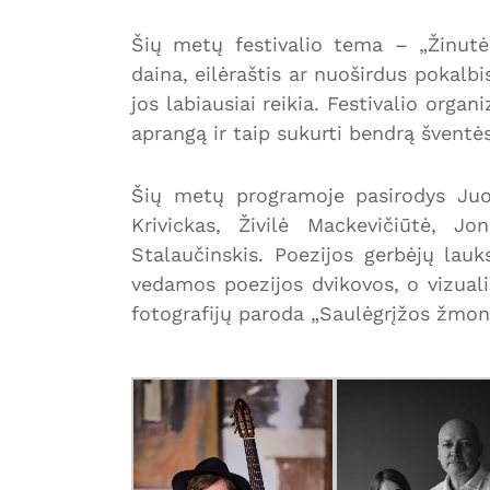
Šių metų festivalio tema – „Žinutė b
daina, eilėraštis ar nuoširdus pokalbi
jos labiausiai reikia. Festivalio organi
aprangą ir taip sukurti bendrą šventė
Šių metų programoje pasirodys Juo
Krivickas, Živilė Mackevičiūtė, J
Stalaučinskis. Poezijos gerbėjų lauks
vedamos poezijos dvikovos, o vizuali
fotografijų paroda „Saulėgrįžos žmon