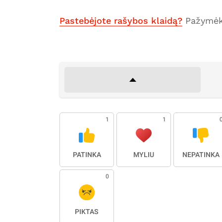
Pastebėjote rašybos klaidą?
Pažymėki
1
1
PATINKA
MYLIU
NEPATINKA
0
PIKTAS