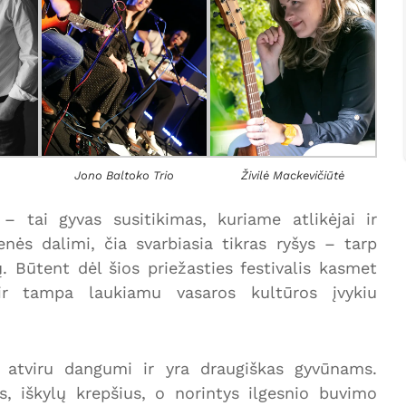
Jono Baltoko Trio
Živilė Mackevičiūtė
 – tai gyvas susitikimas, kuriame atlikėjai ir
ės dalimi, čia svarbiasia tikras ryšys – tarp
 Būtent dėl šios priežasties festivalis kasmet
 ir tampa laukiamu vasaros kultūros įvykiu
 atviru dangumi ir yra draugiškas gyvūnams.
s, iškylų krepšius, o norintys ilgesnio buvimo