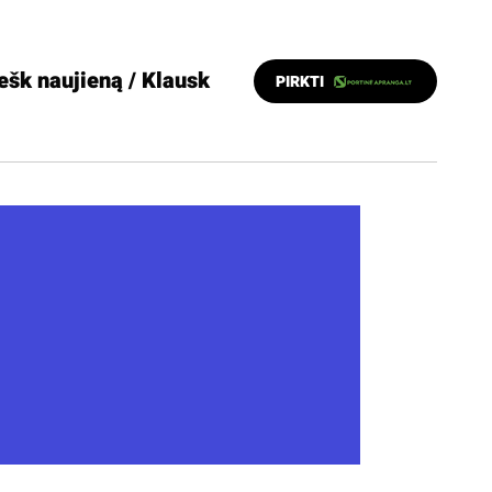
ešk naujieną / Klausk
PIRKTI