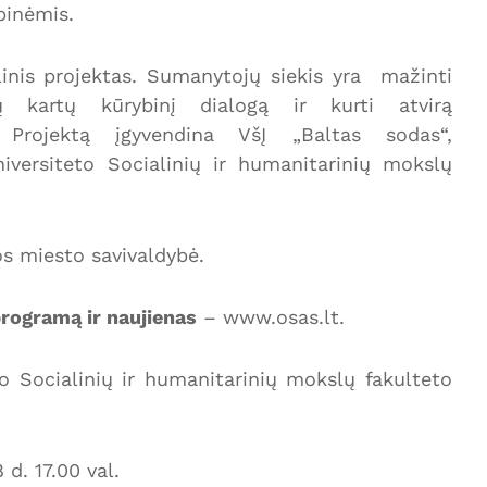
pinėmis.
alinis projektas. Sumanytojų siekis yra mažinti
rių kartų kūrybinį dialogą ir kurti atvirą
 Projektą įgyvendina VšĮ „Baltas sodas“,
versiteto Socialinių ir humanitarinių mokslų
s miesto savivaldybė.
programą ir naujienas
– www.osas.lt.
o Socialinių ir humanitarinių mokslų fakulteto
d. 17.00 val.