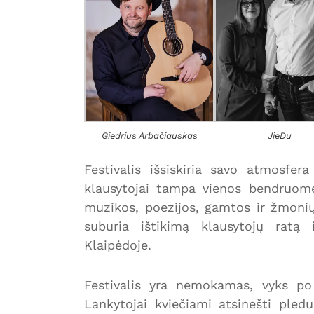
Giedrius Arbačiauskas
JieDu
Festivalis išsiskiria savo atmosfera
klausytojai tampa vienos bendruomen
muzikos, poezijos, gamtos ir žmonių.
suburia ištikimą klausytojų ratą
Klaipėdoje.
Festivalis yra nemokamas, vyks po
Lankytojai kviečiami atsinešti pledu