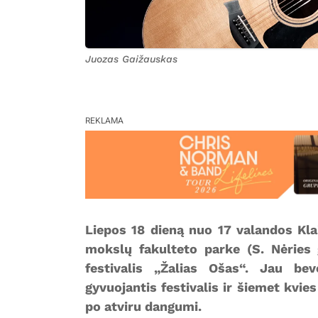
Juozas Gaižauskas
REKLAMA
Liepos 18 dieną nuo 17 valandos Klai
mokslų fakulteto parke (S. Nėries 
festivalis „Žalias Ošas“. Jau bev
gyvuojantis festivalis ir šiemet kvie
po atviru dangumi.