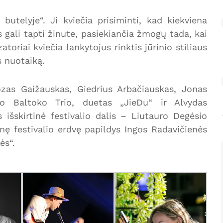
utelyje“. Ji kviečia prisiminti, kad kiekviena
s gali tapti žinute, pasiekiančia žmogų tada, kai
zatoriai kviečia lankytojus rinktis jūrinio stiliaus
s nuotaiką.
zas Gaižauskas, Giedrius Arbačiauskas, Jonas
ono Baltoko Trio, duetas „JieDu“ ir Alvydas
 išskirtinė festivalio dalis – Liutauro Degėsio
nę festivalio erdvę papildys Ingos Radavičienės
ės“.