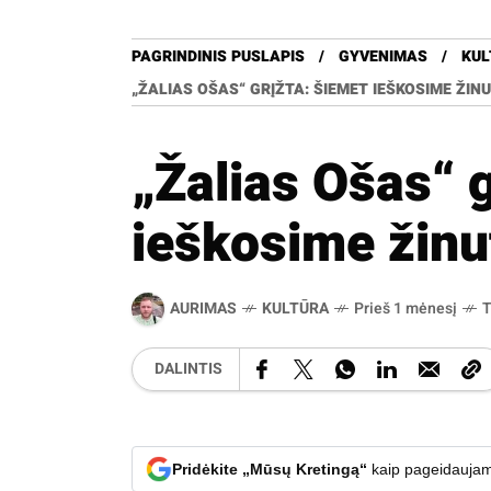
PAGRINDINIS PUSLAPIS
GYVENIMAS
KUL
„ŽALIAS OŠAS“ GRĮŽTA: ŠIEMET IEŠKOSIME ŽIN
„Žalias Ošas“ g
ieškosime žinu
AURIMAS
KULTŪRA
Prieš 1 mėnesį
T
DALINTIS
Pridėkite „Mūsų Kretingą“
kaip pageidaujam