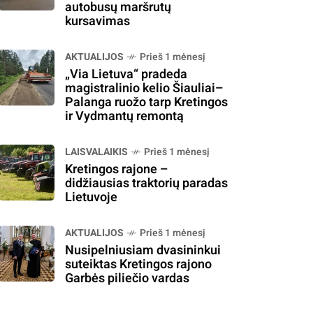
autobusų maršrutų
kursavimas
AKTUALIJOS
Prieš 1 mėnesį
„Via Lietuva“ pradeda
magistralinio kelio Šiauliai–
Palanga ruožo tarp Kretingos
ir Vydmantų remontą
LAISVALAIKIS
Prieš 1 mėnesį
Kretingos rajone –
didžiausias traktorių paradas
Lietuvoje
AKTUALIJOS
Prieš 1 mėnesį
Nusipelniusiam dvasininkui
suteiktas Kretingos rajono
Garbės piliečio vardas