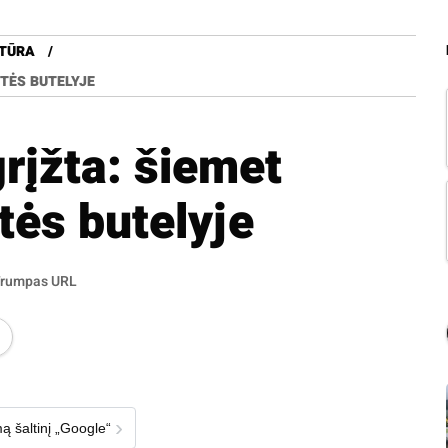
TŪRA
UTĖS BUTELYJE
rįžta: šiemet
tės butelyje
rumpas URL
›
ą šaltinį „Google“