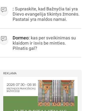
apibrėžiamos.. nežinau,
bereikalingas oro virpinimas,
:
Supraskite, kad Bažnyčia tai yra
ieškokit kur milijonus vagia
Dievo evangelija tikintys žmonės.
dujininkai, elektros aferistai,
Pastatai yra maldos namai.
stadionų statytojai Vilnuje
Dormeo:
kas per sveikinimas su
klaidom ir isvis be minties.
Pilnatis gal?
REKLAMA