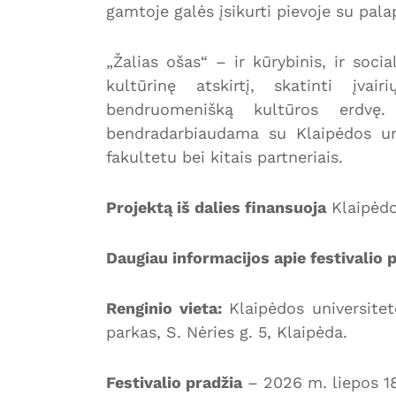
gamtoje galės įsikurti pievoje su pala
„Žalias ošas“ – ir kūrybinis, ir soci
kultūrinę atskirtį, skatinti įvai
bendruomenišką kultūros erdvę.
bendradarbiaudama su Klaipėdos uni
fakultetu bei kitais partneriais.
Projektą iš dalies finansuoja
Klaipėdo
Daugiau informacijos apie festivalio 
Renginio vieta:
Klaipėdos universitet
parkas, S. Nėries g. 5, Klaipėda.
Festivalio pradžia
– 2026 m. liepos 18 