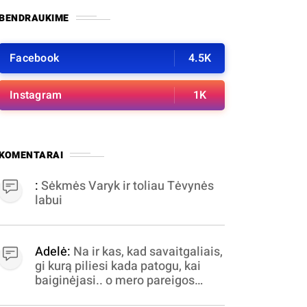
BENDRAUKIME
Facebook
4.5K
Instagram
1K
KOMENTARAI
:
Sėkmės Varyk ir toliau Tėvynės
labui
Adelė:
Na ir kas, kad savaitgaliais,
gi kurą piliesi kada patogu, kai
baiginėjasi.. o mero pareigos
nelabai valandomis