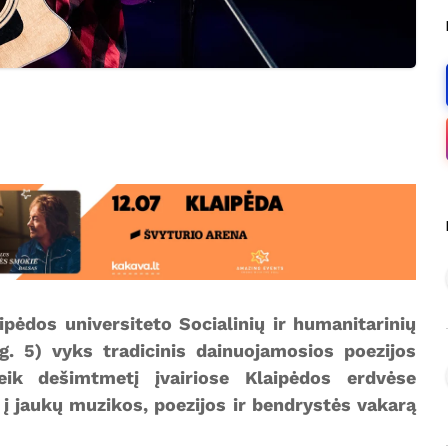
pėdos universiteto Socialinių ir humanitarinių
g. 5) vyks tradicinis dainuojamosios poezijos
eik dešimtmetį įvairiose Klaipėdos erdvėse
s į jaukų muzikos, poezijos ir bendrystės vakarą