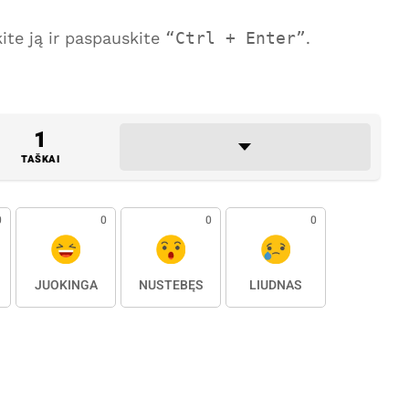
te ją ir paspauskite
Ctrl + Enter
.
1
TAŠKAI
0
0
0
0
JUOKINGA
NUSTEBĘS
LIŪDNAS