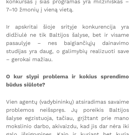
konkursas į šias programas yra milžiniškas –
7–10 žmonių į vieną vietą.
Ir apskritai šioje srityje konkurencija yra
didžiulė ne tik Baltijos šalyse, bet ir visame
pasaulyje – nes baigiančiųjų dainavimo
studijas yra daug, o galimybių realizuoti save
– gerokai mažiau.
O kur slypi problema ir kokius sprendimo
būdus siūlote?
Vien agentų (vadybininkų) atsiradimas savaime
problemos neišspręs. Jų poreikis Baltijos
šalyse egzistuoja, tačiau, grįžtant prie mano
mokslinio darbo, akivaizdu, kad jis dar nėra iki
galo išsigryninęs. Kaip ir kuriant bet kurią