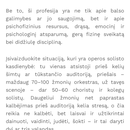
Be to, ši profesija yra ne tik apie balso
galimybes ar jo saugojimą, bet ir apie
psichofizinius resursus, drąsą, emocinį ir
psichologinį atsparumą, gerą fizinę sveikatą
bei didžiulę discipliną.
Įsivaizduokite situaciją, kuri yra operos solisto
kasdienybė: tu vienas atsistoji prieš kelių
šimtų ar tūkstančio auditoriją, priešais –
maždaug 70–100 žmonių orkestras, už tavęs
scenoje – dar 50–60 choristų ir kolegų
solistų. Daugeliui žmonių net paprastas
kalbėjimas prieš auditoriją kelia stresą, o čia
reikia ne kalbėti, bet laisvai ir užtikrintai
dainuoti, vaidinti, judėti, šokti – ir tai daryti
dvi ar tris valandas.