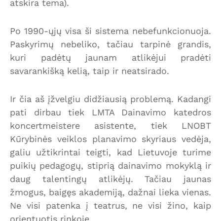
atskira tema).
Po 1990-ųjų visa ši sistema nebefunkcionuoja.
Paskyrimų nebeliko, tačiau tarpinė grandis,
kuri padėtų jaunam atlikėjui pradėti
savarankišką kelią, taip ir neatsirado.
Ir čia aš įžvelgiu didžiausią problemą. Kadangi
pati dirbau tiek LMTA Dainavimo katedros
koncertmeistere asistente, tiek LNOBT
Kūrybinės veiklos planavimo skyriaus vedėja,
galiu užtikrintai teigti, kad Lietuvoje turime
puikių pedagogų, stiprią dainavimo mokyklą ir
daug talentingų atlikėjų. Tačiau jaunas
žmogus, baigęs akademiją, dažnai lieka vienas.
Ne visi patenka į teatrus, ne visi žino, kaip
orientuotis rinkoje.