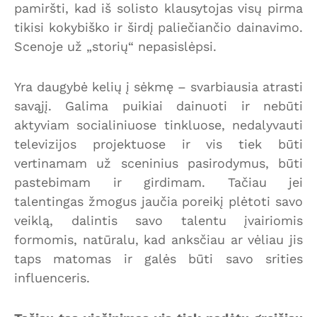
pamiršti, kad iš solisto klausytojas visų pirma
tikisi kokybiško ir širdį paliečiančio dainavimo.
Scenoje už „storių“ nepasislėpsi.
Yra daugybė kelių į sėkmę – svarbiausia atrasti
savąjį. Galima puikiai dainuoti ir nebūti
aktyviam socialiniuose tinkluose, nedalyvauti
televizijos projektuose ir vis tiek būti
vertinamam už sceninius pasirodymus, būti
pastebimam ir girdimam. Tačiau jei
talentingas žmogus jaučia poreikį plėtoti savo
veiklą, dalintis savo talentu įvairiomis
formomis, natūralu, kad anksčiau ar vėliau jis
taps matomas ir galės būti savo srities
influenceris.