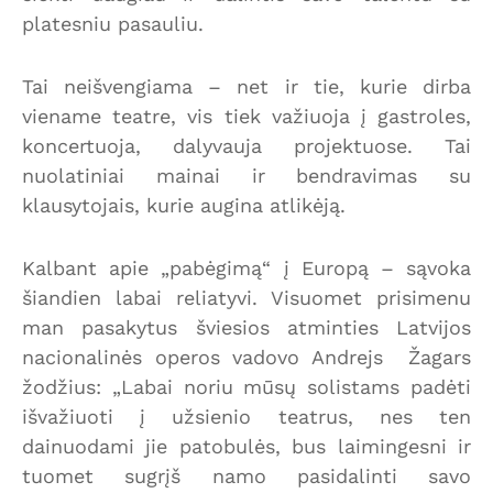
platesniu pasauliu.
Tai neišvengiama – net ir tie, kurie dirba
viename teatre, vis tiek važiuoja į gastroles,
koncertuoja, dalyvauja projektuose. Tai
nuolatiniai mainai ir bendravimas su
klausytojais, kurie augina atlikėją.
Kalbant apie „pabėgimą“ į Europą – sąvoka
šiandien labai reliatyvi. Visuomet prisimenu
man pasakytus šviesios atminties Latvijos
nacionalinės operos vadovo Andrejs Žagars
žodžius: „Labai noriu mūsų solistams padėti
išvažiuoti į užsienio teatrus, nes ten
dainuodami jie patobulės, bus laimingesni ir
tuomet sugrįš namo pasidalinti savo