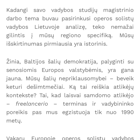
Kadangi savo vadybos studijų magistrinio
darbo tema buvau pasirinkusi operos solistų
vadybos Lietuvoje analizę, teko nemažai
gilintis į mūsų regiono specifiką. Mūsų
išskirtinumas pirmiausia yra istorinis.
Žinia, Baltijos šalių demokratija, palyginti su
senosiomis Europos valstybėmis, yra gana
jauna. Mūsų šalių nepriklausomybei – beveik
keturi dešimtmečiai. Ką tai reiškia atlikėjų
kontekste? Tai, kad laisvai samdomo atlikėjo
–
freelancerio
– terminas ir vadybininko
poreikis pas mus egzistuoja tik nuo 1990
metų.
Vakarų Europoje operos solistų vadybos