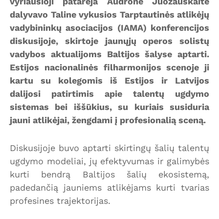
vyriausioji patarėja Audronė Juozauskaitė
dalyvavo Taline vykusios Tarptautinės atlikėjų
vadybininkų asociacijos (IAMA) konferencijos
diskusijoje, skirtoje jaunųjų operos solistų
vadybos aktualijoms Baltijos šalyse aptarti.
Estijos nacionalinės filharmonijos scenoje ji
kartu su kolegomis iš Estijos ir Latvijos
dalijosi patirtimis apie talentų ugdymo
sistemas bei iššūkius, su kuriais susiduria
jauni atlikėjai, žengdami į profesionalią sceną.
Diskusijoje buvo aptarti skirtingų šalių talentų
ugdymo modeliai, jų efektyvumas ir galimybės
kurti bendrą Baltijos šalių ekosistemą,
padedančią jauniems atlikėjams kurti tvarias
profesines trajektorijas.