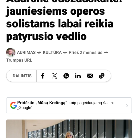
jauniesiems operos
solistams labai reikia
patyrusio vedlio
AURIMAS
KULTŪRA
Prieš 2 mėnesius
Trumpas URL
DALINTIS
Pridėkite „Mūsų Kretingą“
kaip pageidaujamą šaltinį
›
„Google“