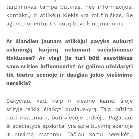
tarpininkas tampa būtinas, nes informacijos,
kontaktų ir atlikėjų kiekis yra milžiniškas. Be
agento orientuotis būtų beveik neįmanoma.
Ar šiandien jaunam atlikėjui pavyks sukurti
sėkmingą karjerą nebūnant socialiniuose
tinkluose? Ar visgi jis turi būti savotiškas
savo srities influenceris? Ar galima užsidaryti
tik teatro scenoje ir daugiau jokio viešinimo
nereikia?
Sakyčiau, kad, kaip ir visame kame, šioje
srityje reikia išlaikyti pusiausvyrą. Taip, būtina
būti matomam, būti viešoje erdvėje. Pagaliau,
ši specialybė apskritai yra apie buvimą scenoje
ir buvimą matomu. Tačiau kartu nereikėtų