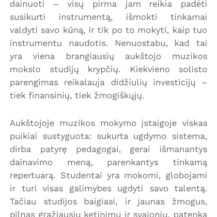
dainuoti – visų pirma jam reikia padėti
susikurti instrumentą, išmokti tinkamai
valdyti savo kūną, ir tik po to mokyti, kaip tuo
instrumentu naudotis. Nenuostabu, kad tai
yra viena brangiausių aukštojo muzikos
mokslo studijų krypčių. Kiekvieno solisto
parengimas reikalauja didžiulių investicijų –
tiek finansinių, tiek žmogiškųjų.
Aukštojoje muzikos mokymo įstaigoje viskas
puikiai sustyguota: sukurta ugdymo sistema,
dirba patyrę pedagogai, gerai išmanantys
dainavimo meną, parenkantys tinkamą
repertuarą. Studentai yra mokomi, globojami
ir turi visas galimybes ugdyti savo talentą.
Tačiau studijos baigiasi, ir jaunas žmogus,
pilnas gražiausių ketinimų ir svajonių, patenka