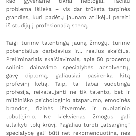
kad gyvename tikrai neblogai. Tačiau
problema išlieka – vis dar trūksta tarpinės
grandies, kuri padėtų jaunam atlikėjui pereiti
iš studijų į profesionalią sceną.
Taigi turime talentingą jauną žmogų, turime
potencialius darbdavius ir… realius skaičius.
Preliminariais skaičiavimais, apie 50 procentų
solinio dainavimo specialybės absolventų,
gavę diplomą, galiausiai pasirenka kitą
profesinį kelią. Taip, tai labai sudėtinga
profesija, reikalaujanti ne tik talento, bet ir
milžiniško psichologinio atsparumo, emocinės
brandos, fizinės ištvermės ir nuolatinio
tobulėjimo. Ne kiekvienas žmogus gali
atlaikyti tokį krūvį. Pagaliau turėti „atsarginę“
specialybę gali būti net rekomenduotina, nes