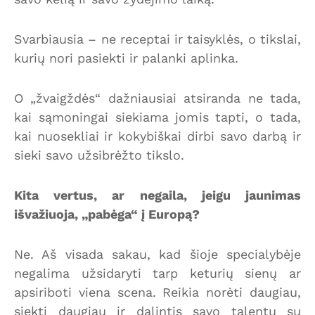
Svarbiausia – ne receptai ir taisyklės, o tikslai,
kurių nori pasiekti ir palanki aplinka.
O „žvaigždės“ dažniausiai atsiranda ne tada,
kai sąmoningai siekiama jomis tapti, o tada,
kai nuosekliai ir kokybiškai dirbi savo darbą ir
sieki savo užsibrėžto tikslo.
Kita vertus, ar negaila, jeigu jaunimas
išvažiuoja, „pabėga“ į Europą?
Ne. Aš visada sakau, kad šioje specialybėje
negalima užsidaryti tarp keturių sienų ar
apsiriboti viena scena. Reikia norėti daugiau,
siekti daugiau ir dalintis savo talentu su