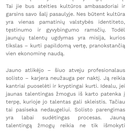
Tai jie bus ateities kultūros ambasadoriai ir
garsins savo šalį pasaulyje. Nes būtent kultūra
yra vienas pamatinių valstybės identiteto,
tęstinumo ir gyvybingumo ramsčių. Todėl
jaunųjų talentų ugdymas yra misija, kurios
tikslas – kurti papildomą vertę, pranokstančią
vien ekonominę naudą.
Jauno atlikėjo – šiuo atveju profesionalaus
solisto – karjera neužauga per naktį. Ją reikia
kantriai puoselėti ir kryptingai kurti. Idealu, jei
jaunas talentingas žmogus iš karto patenka į
terpę, kurioje jo talentas gali skleistis. Tačiau
tai pasiseka nedaugeliui. Solisto parengimas
yra labai sudėtingas procesas. Jauną
talentingą žmogų reikia ne tik išmokyti