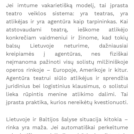
Jei imtume vakarietišką modelį, tai įprasta
teatro veiklos sistema: yra teatras, yra
atlikėjas ir yra agentūra kaip tarpininkas. Kai
atstovaudami teatrą, ieškome atlikėjo
konkrečiam vaidmeniui ir žinome, kad tokių
balsų Lietuvoje neturime, dažniausiai
kreipiamės į agentūras, nes fiziškai
neįmanoma pažinoti visų solistų milžiniškoje
operos rinkoje – Europoje, Amerikoje ir kitur.
Agentūra teatrui siūlo atlikėjus ir sprendžia
juridinius bei logistinius klausimus, o solistui
lieka rūpintis menine atlikimo dalimi. Tai
įprasta praktika, kurios nereikėtų kvestionuoti.
Lietuvoje ir Baltijos šalyse situacija kitokia –
rinka yra maža. Jei automatiškai perkeltume