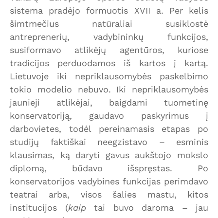
sistema pradėjo formuotis XVII a. Per kelis
šimtmečius natūraliai susiklostė
antreprenerių, vadybininkų funkcijos,
susiformavo atlikėjų agentūros, kuriose
tradicijos perduodamos iš kartos į kartą.
Lietuvoje iki nepriklausomybės paskelbimo
tokio modelio nebuvo. Iki nepriklausomybės
jaunieji atlikėjai, baigdami tuometinę
konservatoriją, gaudavo paskyrimus į
darbovietes, todėl pereinamasis etapas po
studijų faktiškai neegzistavo – esminis
klausimas, ką daryti gavus aukštojo mokslo
diplomą, būdavo išspręstas. Po
konservatorijos vadybines funkcijas perimdavo
teatrai arba, visos šalies mastu, kitos
institucijos (
kaip
tai buvo daroma – jau