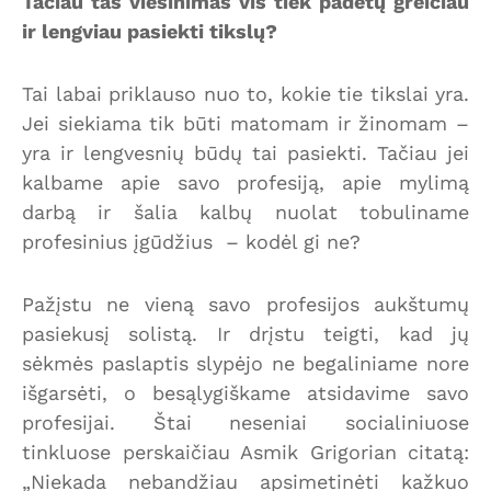
Tačiau tas viešinimas vis tiek padėtų greičiau
ir lengviau pasiekti tikslų?
Tai labai priklauso nuo to, kokie tie tikslai yra.
Jei siekiama tik būti matomam ir žinomam –
yra ir lengvesnių būdų tai pasiekti. Tačiau jei
kalbame apie savo profesiją, apie mylimą
darbą ir šalia kalbų nuolat tobuliname
profesinius įgūdžius – kodėl gi ne?
Pažįstu ne vieną savo profesijos aukštumų
pasiekusį solistą. Ir drįstu teigti, kad jų
sėkmės paslaptis slypėjo ne begaliniame nore
išgarsėti, o besąlygiškame atsidavime savo
profesijai. Štai neseniai socialiniuose
tinkluose perskaičiau Asmik Grigorian citatą:
„Niekada nebandžiau apsimetinėti kažkuo