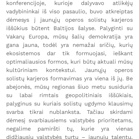
konferencijoje, kurioje dalyvavo atlikėjų
vadybininkai iš viso pasaulio, buvo atkreiptas
dėmesys į jaunųjų operos solistų karjeros
iššūkius būtent Baltijos šalyse. Palyginti su
Vakarų Europa, mūsų šalių demokratija yra
gana jauna, todėl yra nemažai sričių, kurių
ekosistemos dar tik formuojasi, ieškant
optimaliausios formos, kuri būtų aktuali mūsų
kultūriniam kontekstui. Jaunųjų operos
solistų karjeros formavimas yra viena iš jų. Be
abejonės, mūsų regionas šiuo metu susiduria
su labai rimtais geopolitiniais iššūkiais,
palyginus su kuriais solistų ugdymo klausimų
svarba tikrai nublanksta. Tačiau skirdami
dėmesį svarbiausiems valstybės prioritetams,
negalime pamiršti tų, kurie yra vienas
didžiausių valstybės turtų – jaunųjų talentų.