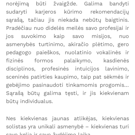
norėjimą būti žvaigžde. Galima bandyti
sudaryti karjeros kūrimo rekomendacijų
sąrašą, tačiau jis niekada nebūtų baigtinis.
Pradėčiau nuo didelės meilės savo profesijai ir
jos suvokimo kaip savo misijos, nuo
asmenybės turtinimo, akiračio plėtimo, gero
pedagogo paieškos, nuolatinio vokalinės ir
fizinės formos palaikymo, kasdienės
disciplinos, profesinės intuicijos lavinimo,
sceninės patirties kaupimo, taip pat sėkmės ir
gebėjimo pasinaudoti tinkamomis progomis…
Sąrašą būtų galima tęsti, ir jis kiekvienam
būtų individualus.
Nes kiekvienas jaunas atlikėjas, kiekvienas
solistas yra unikali asmenybė – kiekvienas turi
savo kelią ir savo žydėjimo laiką.