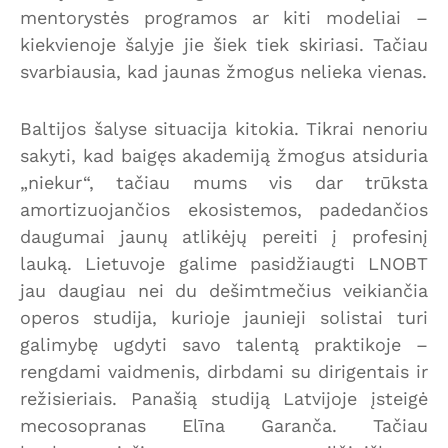
mentorystės programos ar kiti modeliai –
kiekvienoje šalyje jie šiek tiek skiriasi. Tačiau
svarbiausia, kad jaunas žmogus nelieka vienas.
Baltijos šalyse situacija kitokia. Tikrai nenoriu
sakyti, kad baigęs akademiją žmogus atsiduria
„niekur“, tačiau mums vis dar trūksta
amortizuojančios ekosistemos, padedančios
daugumai jaunų atlikėjų pereiti į profesinį
lauką. Lietuvoje galime pasidžiaugti LNOBT
jau daugiau nei du dešimtmečius veikiančia
operos studija, kurioje jaunieji solistai turi
galimybę ugdyti savo talentą praktikoje –
rengdami vaidmenis, dirbdami su dirigentais ir
režisieriais. Panašią studiją Latvijoje įsteigė
mecosopranas Elīna Garanča. Tačiau