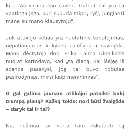
kitu. Aš visada esu savimi. Galbūt tai yra ta
ypatinga jėga, kuri sukuria stiprų ryšį, jungiantį
mane su mano klausytoju“.
Juk atlikėjo kelias yra nuolatinis tobulėjimas,
nepaliaujamos kokybės paieškos ir saviugda.
Mano dėstytoja doc. Erika Laima Dineikaitė
nuolat kartodavo, kad „tą dieną, kai išėjęs iš
scenos pasakysi, jog tai buvo tobulas
pasirodymas, mirsi kaip menininkas“.
O gal galima jaunam atlikėjui pateikti kokį
trumpą planą? Kažką tokio: nori būti žvaigžde
– daryk tai ir tai?
Na, nežinau, ar verta taip eskaluoti tą