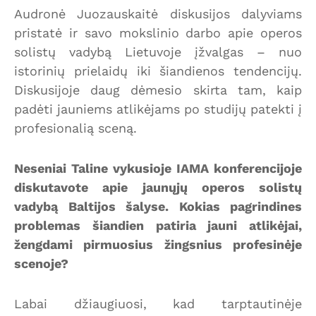
Audronė Juozauskaitė diskusijos dalyviams
pristatė ir savo mokslinio darbo apie operos
solistų vadybą Lietuvoje įžvalgas – nuo
istorinių prielaidų iki šiandienos tendencijų.
Diskusijoje daug dėmesio skirta tam, kaip
padėti jauniems atlikėjams po studijų patekti į
profesionalią sceną.
Neseniai Taline vykusioje IAMA konferencijoje
diskutavote apie jaunųjų operos solistų
vadybą Baltijos šalyse. Kokias pagrindines
problemas šiandien patiria jauni atlikėjai,
žengdami pirmuosius žingsnius profesinėje
scenoje?
Labai džiaugiuosi, kad tarptautinėje