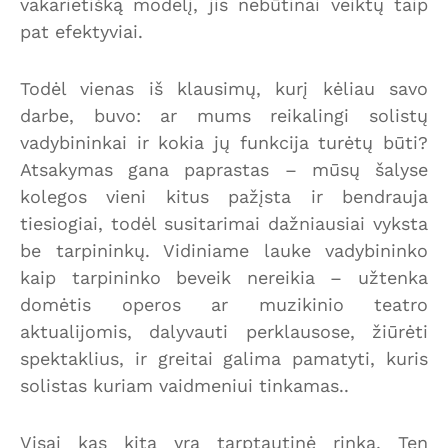
vakarietišką modelį, jis nebūtinai veiktų taip
pat efektyviai.
Todėl vienas iš klausimų, kurį kėliau savo
darbe, buvo: ar mums reikalingi solistų
vadybininkai ir kokia jų funkcija turėtų būti?
Atsakymas gana paprastas – mūsų šalyse
kolegos vieni kitus pažįsta ir bendrauja
tiesiogiai, todėl susitarimai dažniausiai vyksta
be tarpininkų. Vidiniame lauke vadybininko
kaip tarpininko beveik nereikia – užtenka
domėtis operos ar muzikinio teatro
aktualijomis, dalyvauti perklausose, žiūrėti
spektaklius, ir greitai galima pamatyti, kuris
solistas kuriam vaidmeniui tinkamas..
Visai kas kita yra tarptautinė rinka. Ten