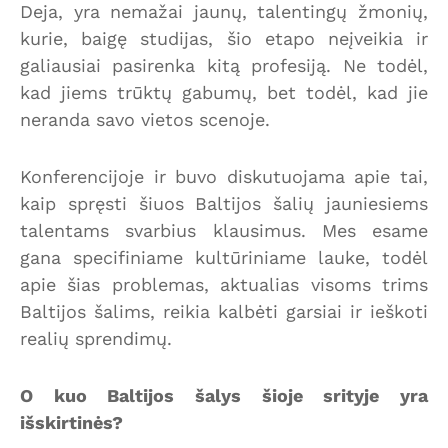
Deja, yra nemažai jaunų, talentingų žmonių,
kurie, baigę studijas, šio etapo neįveikia ir
galiausiai pasirenka kitą profesiją. Ne todėl,
kad jiems trūktų gabumų, bet todėl, kad jie
neranda savo vietos scenoje.
Konferencijoje ir buvo diskutuojama apie tai,
kaip spręsti šiuos Baltijos šalių jauniesiems
talentams svarbius klausimus. Mes esame
gana specifiniame kultūriniame lauke, todėl
apie šias problemas, aktualias visoms trims
Baltijos šalims, reikia kalbėti garsiai ir ieškoti
realių sprendimų.
O kuo Baltijos šalys šioje srityje yra
išskirtinės?