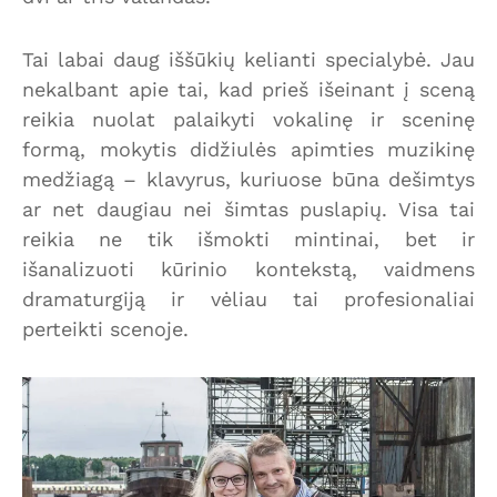
Tai labai daug iššūkių kelianti specialybė. Jau
nekalbant apie tai, kad prieš išeinant į sceną
reikia nuolat palaikyti vokalinę ir sceninę
formą, mokytis didžiulės apimties muzikinę
medžiagą – klavyrus, kuriuose būna dešimtys
ar net daugiau nei šimtas puslapių. Visa tai
reikia ne tik išmokti mintinai, bet ir
išanalizuoti kūrinio kontekstą, vaidmens
dramaturgiją ir vėliau tai profesionaliai
perteikti scenoje.