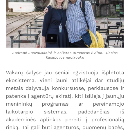
Audronė Juozauskaitė ir solistas Almantas Švilpa. Olesios
Kasabovos nuotrauka
Vakarų šalyse jau seniai egzistuoja išplėtota
ekosistema. Vieni jauni atlikėjai dar studijų
metais dalyvauja konkursuose, perklausose ir
patenka į agentūrų akiratį, kiti įsilieja į jaunųjų
menininkų programas ar pereinamojo
laikotarpio sistemas, padedančias iš
akademinės aplinkos pereiti į profesionalią
rinką. Tai gali būti agentūros, duomenų bazės,