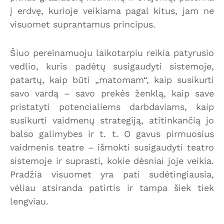
į erdvę, kurioje veikiama pagal kitus, jam ne
visuomet suprantamus principus.
Šiuo pereinamuoju laikotarpiu reikia patyrusio
vedlio, kuris padėtų susigaudyti sistemoje,
patartų, kaip būti „matomam“, kaip susikurti
savo vardą – savo prekės ženklą, kaip save
pristatyti potencialiems darbdaviams, kaip
susikurti vaidmenų strategiją, atitinkančią jo
balso galimybes ir t. t. O gavus pirmuosius
vaidmenis teatre – išmokti susigaudyti teatro
sistemoje ir suprasti, kokie dėsniai joje veikia.
Pradžia visuomet yra pati sudėtingiausia,
vėliau atsiranda patirtis ir tampa šiek tiek
lengviau.