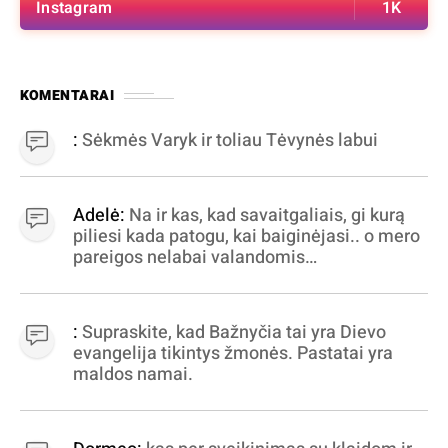
Instagram
1K
KOMENTARAI
:
Sėkmės Varyk ir toliau Tėvynės labui
Adelė:
Na ir kas, kad savaitgaliais, gi kurą
piliesi kada patogu, kai baiginėjasi.. o mero
pareigos nelabai valandomis
apibrėžiamos.. nežinau, bereikalingas oro
virpinimas, ieškokit kur milijonus vagia
dujininkai, elektros aferistai, stadionų
:
Supraskite, kad Bažnyčia tai yra Dievo
statytojai Vilnuje
evangelija tikintys žmonės. Pastatai yra
maldos namai.