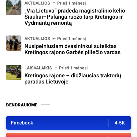
AKTUALIJOS
Prieš 1 mėnesį
„Via Lietuva“ pradeda magistralinio kelio
Šiauliai–Palanga ruožo tarp Kretingos ir
Vydmantų remontą
AKTUALIJOS
Prieš 1 mėnesį
Nusipelniusiam dvasininkui suteiktas
Kretingos rajono Garbės piliečio vardas
LAISVALAIKIS
Prieš 1 mėnesį
Kretingos rajone – didžiausias traktorių
paradas Lietuvoje
BENDRAUKIME
Facebook
4.5K