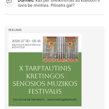
Dormeo:
kas per sveikinimas su klaidom ir
isvis be minties. Pilnatis gal?
REKLAMA