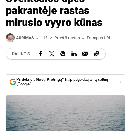
pakrantėje rastas
mirusio vyyro kūnas
AURIMAS
112
Prieš 3 metus
Trumpas URL
DALINTIS
Pridėkite „Mūsų Kretingą“
kaip pageidaujamą šaltinį
›
„Google“