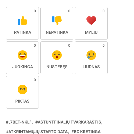
0
0
0
PATINKA
NEPATINKA
MYLIU
0
0
0
JUOKINGA
NUSTEBĘS
LIŪDNAS
0
PIKTAS
„7BET-NKL“
AŠTUNTFINALIŲ TVARKARAŠTIS
ATKRINTAMŲJŲ STARTO DATA
BC KRETINGA