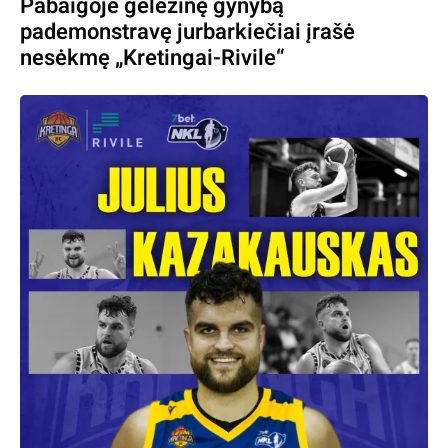
Pabaigoje geležinę gynybą
pademonstravę jurbarkiečiai įrašė
nesėkmę „Kretingai-Rivile“