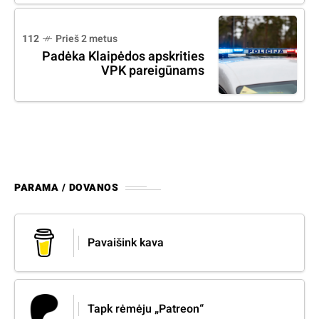
112
Prieš 2 metus
Padėka Klaipėdos apskrities
VPK pareigūnams
PARAMA / DOVANOS
Pavaišink kava
Tapk rėmėju „Patreon“