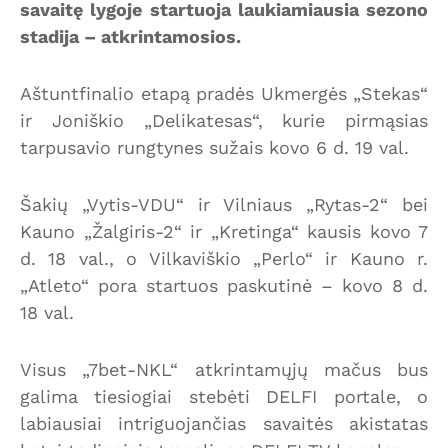
savaitę lygoje startuoja laukiamiausia sezono
stadija – atkrintamosios.
Aštuntfinalio etapą pradės Ukmergės „Stekas“
ir Joniškio „Delikatesas“, kurie pirmąsias
tarpusavio rungtynes sužais kovo 6 d. 19 val.
Šakių „Vytis-VDU“ ir Vilniaus „Rytas-2“ bei
Kauno „Žalgiris-2“ ir „Kretinga“ kausis kovo 7
d. 18 val., o Vilkaviškio „Perlo“ ir Kauno r.
„Atleto“ pora startuos paskutinė – kovo 8 d.
18 val.
Visus „7bet-NKL“ atkrintamųjų mačus bus
galima tiesiogiai stebėti DELFI portale, o
labiausiai intriguojančias savaitės akistatas