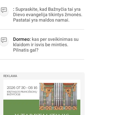
apibrėžiamos.. nežinau,
bereikalingas oro virpinimas,
:
Supraskite, kad Bažnyčia tai yra
ieškokit kur milijonus vagia
Dievo evangelija tikintys žmonės.
dujininkai, elektros aferistai,
Pastatai yra maldos namai.
stadionų statytojai Vilnuje
Dormeo:
kas per sveikinimas su
klaidom ir isvis be minties.
Pilnatis gal?
REKLAMA