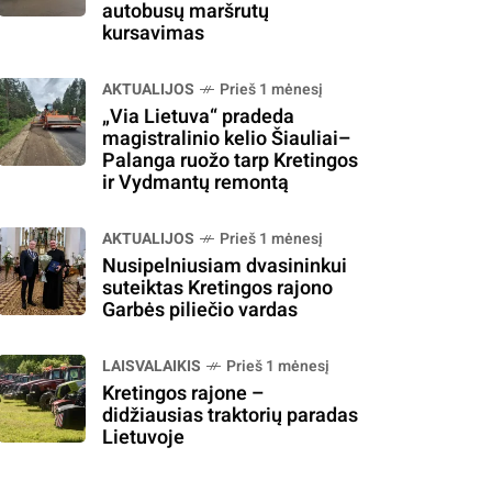
autobusų maršrutų
kursavimas
AKTUALIJOS
Prieš 1 mėnesį
„Via Lietuva“ pradeda
magistralinio kelio Šiauliai–
Palanga ruožo tarp Kretingos
ir Vydmantų remontą
AKTUALIJOS
Prieš 1 mėnesį
Nusipelniusiam dvasininkui
suteiktas Kretingos rajono
Garbės piliečio vardas
LAISVALAIKIS
Prieš 1 mėnesį
Kretingos rajone –
didžiausias traktorių paradas
Lietuvoje