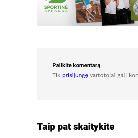
Palikite komentarą
Tik
prisijungę
vartotojai gali ko
Taip pat skaitykite