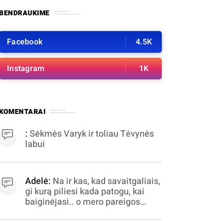
BENDRAUKIME
Facebook
4.5K
Instagram
1K
KOMENTARAI
:
Sėkmės Varyk ir toliau Tėvynės
labui
Adelė:
Na ir kas, kad savaitgaliais,
gi kurą piliesi kada patogu, kai
baiginėjasi.. o mero pareigos
nelabai valandomis