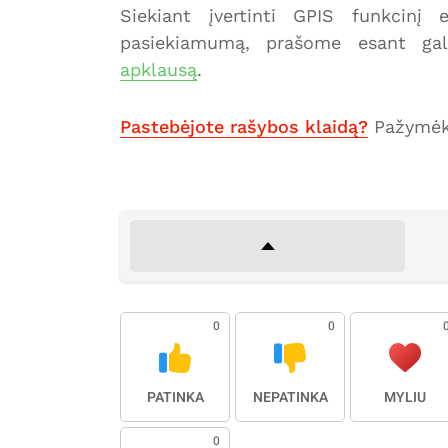
Siekiant įvertinti GPIS funkcinį
pasiekiamumą, prašome esant gal
apklausą
.
Pastebėjote rašybos klaidą?
Pažymėki
0
0
PATINKA
NEPATINKA
MYLIU
0