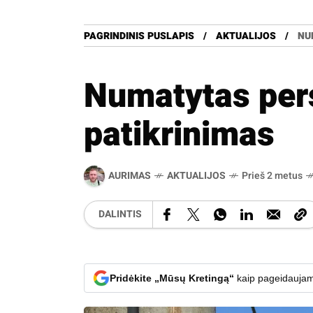
PAGRINDINIS PUSLAPIS
AKTUALIJOS
NU
Numatytas per
patikrinimas
AURIMAS
AKTUALIJOS
Prieš 2 metus
DALINTIS
Pridėkite „Mūsų Kretingą“
kaip pageidaujam