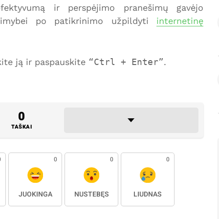
 efektyvumą ir perspėjimo pranešimų gavėjo
imybei po patikrinimo užpildyti
internetinę
te ją ir paspauskite
Ctrl + Enter
.
0
TAŠKAI
0
0
0
0
JUOKINGA
NUSTEBĘS
LIŪDNAS