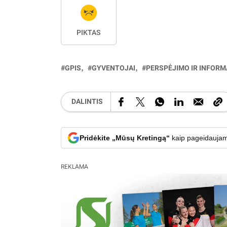
PIKTAS
GPIS
GYVENTOJAI
PERSPĖJIMO IR INFOR
DALINTIS
Pridėkite „Mūsų Kretingą“
kaip pageidaujam
REKLAMA