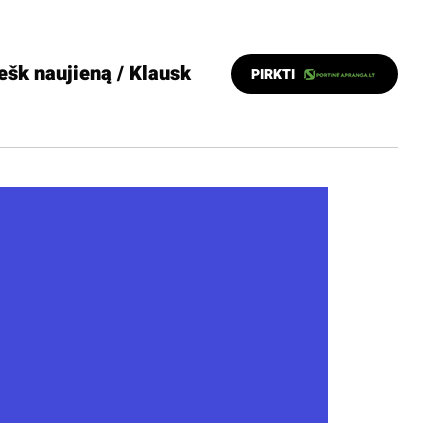
ešk naujieną / Klausk
PIRKTI