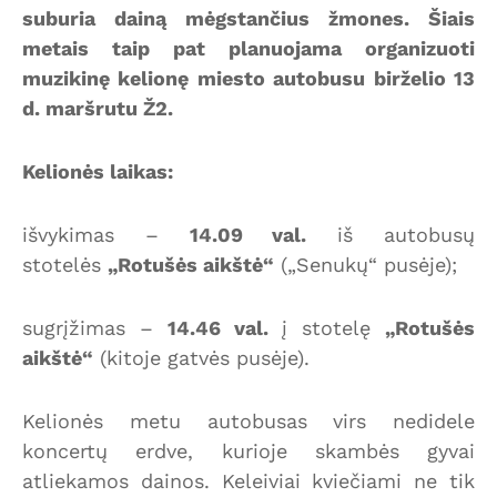
suburia dainą mėgstančius žmones. Šiais
metais taip pat planuojama organizuoti
muzikinę kelionę miesto autobusu birželio 13
d. maršrutu Ž2.
Kelionės laikas:
išvykimas –
14.09 val.
iš autobusų
stotelės
„Rotušės aikštė“
(„Senukų“ pusėje);
sugrįžimas –
14.46 val.
į stotelę
„Rotušės
aikštė“
(kitoje gatvės pusėje).
Kelionės metu autobusas virs nedidele
koncertų erdve, kurioje skambės gyvai
atliekamos dainos. Keleiviai kviečiami ne tik