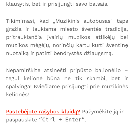
klausytis, bet ir prisijungti savo balsais.
Tikimimasi, kad „Muzikinis autobusas“ taps
gražia ir laukiama miesto šventės tradicija,
pritraukiančia įvairių muzikos atlikėjų bei
muzikos mėgėjų, norinčių kartu kurti šventinę
nuotaiką ir patirti bendrystės džiaugsmą.
Nepamirškite atsinešti pripūsto balionėlio –
tegul kelionė būna ne tik skambi, bet ir
spalvinga! Kviečiame prisijungti prie muzikinės
kelionės!
Pastebėjote rašybos klaidą?
Pažymėkite ją ir
paspauskite
Ctrl + Enter
.