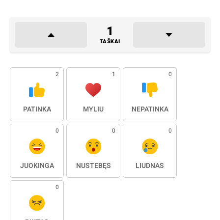
1
TAŠKAI
2
1
0
PATINKA
MYLIU
NEPATINKA
0
0
0
JUOKINGA
NUSTEBĘS
LIŪDNAS
0