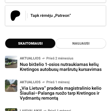
Tapk rėmėju „Patreon“
SKAITOMIAUSI
NAUJAUSI
AKTUALIJOS
Prieš 2 mėnesius
Nuo birželio 1-osios nutraukiamas kelių
Kretingos autobusų maršrutų kursavimas
AKTUALIJOS
Prieš 1 mėnesį
„Via Lietuva“ pradeda magistralinio kelio
Šiauliai–Palanga ruožo tarp Kretingos ir
Vydmantų remontą
LAISVALAIKIS
Prieš 1 mėnesį