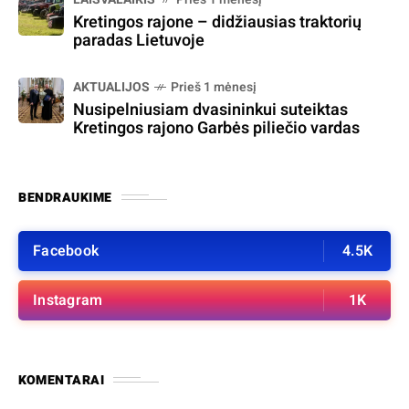
Kretingos rajone – didžiausias traktorių
paradas Lietuvoje
AKTUALIJOS
Prieš 1 mėnesį
Nusipelniusiam dvasininkui suteiktas
Kretingos rajono Garbės piliečio vardas
BENDRAUKIME
Facebook
4.5K
Instagram
1K
KOMENTARAI