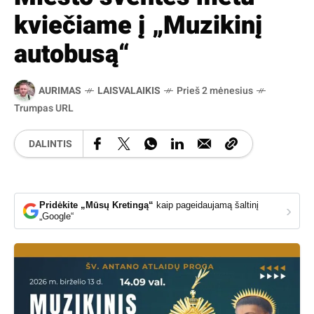
kviečiame į „Muzikinį
autobusą“
AURIMAS
LAISVALAIKIS
Prieš 2 mėnesius
Trumpas URL
DALINTIS
Pridėkite „Mūsų Kretingą“
kaip pageidaujamą šaltinį
›
„Google“