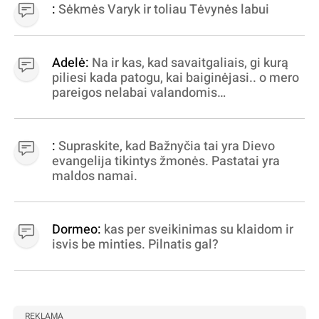
:
Sėkmės Varyk ir toliau Tėvynės labui
Adelė:
Na ir kas, kad savaitgaliais, gi kurą
piliesi kada patogu, kai baiginėjasi.. o mero
pareigos nelabai valandomis
apibrėžiamos.. nežinau, bereikalingas oro
virpinimas, ieškokit kur milijonus vagia
dujininkai, elektros aferistai, stadionų
:
Supraskite, kad Bažnyčia tai yra Dievo
statytojai Vilnuje
evangelija tikintys žmonės. Pastatai yra
maldos namai.
Dormeo:
kas per sveikinimas su klaidom ir
isvis be minties. Pilnatis gal?
REKLAMA