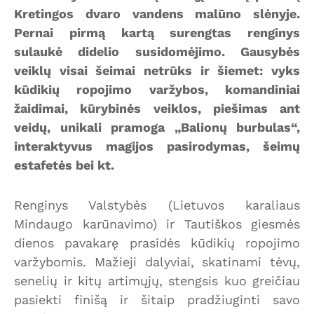
Kretingos dvaro vandens malūno slėnyje.
Pernai pirmą kartą surengtas renginys
sulaukė didelio susidomėjimo. Gausybės
veiklų visai šeimai netrūks ir šiemet: vyks
kūdikių ropojimo varžybos, komandiniai
žaidimai, kūrybinės veiklos, piešimas ant
veidų, unikali pramoga „Balionų burbulas“,
interaktyvus magijos pasirodymas, šeimų
estafetės bei kt.
Renginys Valstybės (Lietuvos karaliaus
Mindaugo karūnavimo) ir Tautiškos giesmės
dienos pavakarę prasidės kūdikių ropojimo
varžybomis. Mažieji dalyviai, skatinami tėvų,
senelių ir kitų artimųjų, stengsis kuo greičiau
pasiekti finišą ir šitaip pradžiuginti savo