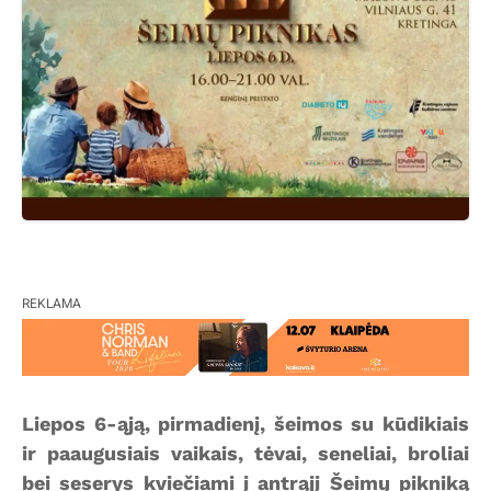
REKLAMA
Liepos 6-ąją, pirmadienį, šeimos su kūdikiais
ir paaugusiais vaikais, tėvai, seneliai, broliai
bei seserys kviečiami į antrąjį Šeimų pikniką