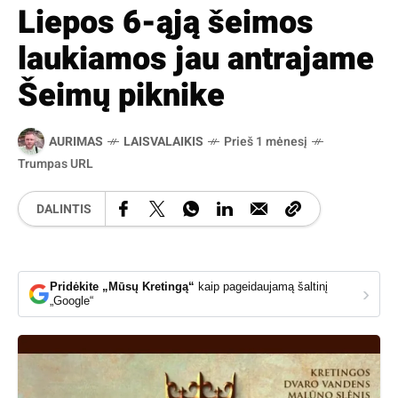
Liepos 6-ąją šeimos
laukiamos jau antrajame
Šeimų piknike
AURIMAS
LAISVALAIKIS
Prieš 1 mėnesį
Trumpas URL
DALINTIS
Pridėkite „Mūsų Kretingą“
kaip pageidaujamą šaltinį
›
„Google“