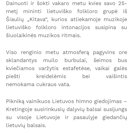
Dainuoti ir šokti vakaro metu kvies savo 25-
metį mininti lietuviško folkloro grupė iš
Šiaulių „Kitava“, kurios atliekamoje muzikoje
lietuviško folkloro intonacijos susipina su
šiuolaikinės muzikos ritmais.
Viso renginio metu atmosferą pagyvins ore
sklandantys muilo burbulai, šeimos bus
kviečiamos varžytis estafetėse, vaikai galės
piešti kreidelėmis bei vaišintis
nemokama cukraus vata.
Pikniką vainikuos Lietuvos himno giedojimas –
Kretingoje susirinkusių dalyvių balsai susijungs
su visoje Lietuvoje ir pasaulyje giedančių
lietuvių balsais.