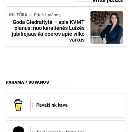
KITAS ĮRAŠAS
KULTŪRA
Prieš 1 mėnesį
Goda Giedraitytė – apie KVMT
planus: nuo karalienės Luizės
jubiliejaus iki operos apie vilko
vaikus
PARAMA / DOVANOS
Pavaišink kava