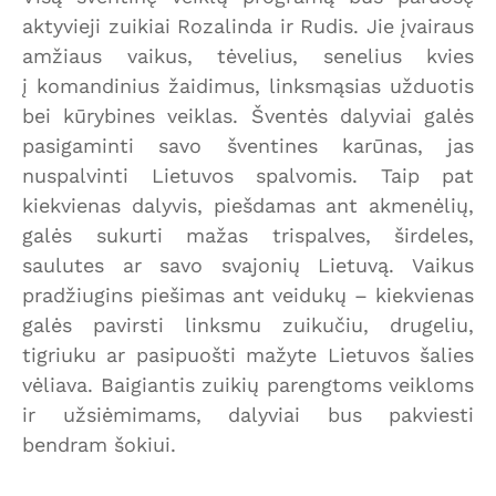
aktyvieji zuikiai Rozalinda ir Rudis. Jie įvairaus
amžiaus vaikus, tėvelius, senelius kvies
į komandinius žaidimus, linksmąsias užduotis
bei kūrybines veiklas. Šventės dalyviai galės
pasigaminti savo šventines karūnas, jas
nuspalvinti Lietuvos spalvomis. Taip pat
kiekvienas dalyvis, piešdamas ant akmenėlių,
galės sukurti mažas trispalves, širdeles,
saulutes ar savo svajonių Lietuvą. Vaikus
pradžiugins piešimas ant veidukų – kiekvienas
galės pavirsti linksmu zuikučiu, drugeliu,
tigriuku ar pasipuošti mažyte Lietuvos šalies
vėliava. Baigiantis zuikių parengtoms veikloms
ir užsiėmimams, dalyviai bus pakviesti
bendram šokiui.