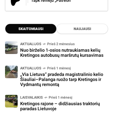
Tapk rėmėju „Patreon“
SKAITOMIAUSI
NAUJAUSI
AKTUALIJOS
Prieš 2 mėnesius
Nuo birželio 1-osios nutraukiamas kelių
Kretingos autobusų maršrutų kursavimas
AKTUALIJOS
Prieš 1 mėnesį
„Via Lietuva“ pradeda magistralinio kelio
Šiauliai–Palanga ruožo tarp Kretingos ir
Vydmantų remontą
LAISVALAIKIS
Prieš 1 mėnesį
Kretingos rajone – didžiausias traktorių
paradas Lietuvoje