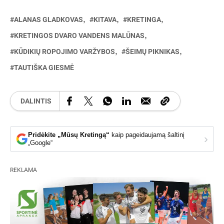
ALANAS GLADKOVAS
KITAVA
KRETINGA
KRETINGOS DVARO VANDENS MALŪNAS
KŪDIKIŲ ROPOJIMO VARŽYBOS
ŠEIMŲ PIKNIKAS
TAUTIŠKA GIESMĖ
DALINTIS
Pridėkite „Mūsų Kretingą“
kaip pageidaujamą šaltinį
›
„Google“
REKLAMA