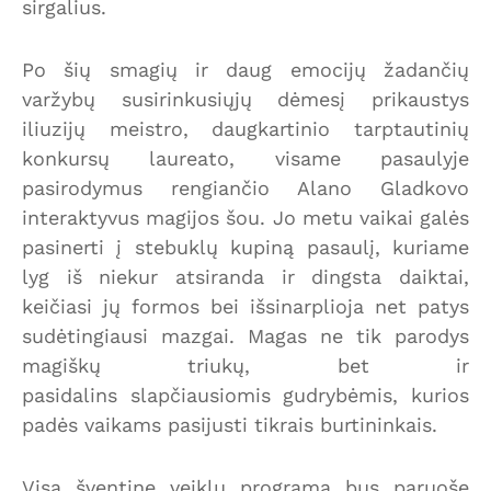
sirgalius.
Po šių smagių ir daug emocijų žadančių
varžybų susirinkusiųjų dėmesį prikaustys
iliuzijų meistro, daugkartinio tarptautinių
konkursų laureato, visame pasaulyje
pasirodymus rengiančio Alano Gladkovo
interaktyvus magijos šou. Jo metu vaikai galės
pasinerti į stebuklų kupiną pasaulį, kuriame
lyg iš niekur atsiranda ir dingsta daiktai,
keičiasi jų formos bei išsinarplioja net patys
sudėtingiausi mazgai. Magas ne tik parodys
magiškų triukų, bet ir
pasidalins slapčiausiomis gudrybėmis, kurios
padės vaikams pasijusti tikrais burtininkais.
Visą šventinę veiklų programą bus paruošę