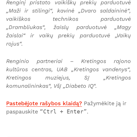
Renginį pristato vaikiškų prekių parduotuvė
„Maži ir stilingi“, kavinė „Dvaro saldaininė“,
vaikiškos technikos parduotuvė
„Drambliukas“, žaislų parduotuvė „Magy
žaislai“ ir vaikų prekių parduotuvė „Vaikų
rojus“.
Renginio partneriai – Kretingos rajono
kultūros centras, UAB „Kretingos vandenys“,
Kretingos muziejus, SĮ „Kretingos
komunalininkas“, VšĮ „Diabeto IQ“.
Pastebėjote rašybos klaidą?
Pažymėkite ją ir
paspauskite
Ctrl + Enter
.