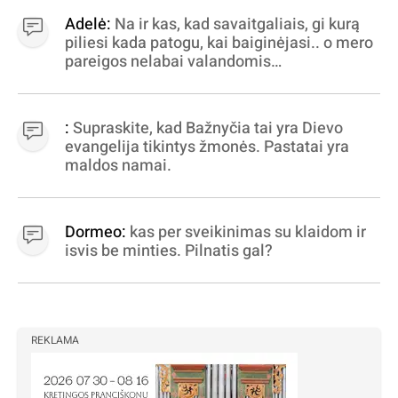
Adelė:
Na ir kas, kad savaitgaliais, gi kurą
piliesi kada patogu, kai baiginėjasi.. o mero
pareigos nelabai valandomis
apibrėžiamos.. nežinau, bereikalingas oro
virpinimas, ieškokit kur milijonus vagia
dujininkai, elektros aferistai, stadionų
:
Supraskite, kad Bažnyčia tai yra Dievo
statytojai Vilnuje
evangelija tikintys žmonės. Pastatai yra
maldos namai.
Dormeo:
kas per sveikinimas su klaidom ir
isvis be minties. Pilnatis gal?
REKLAMA