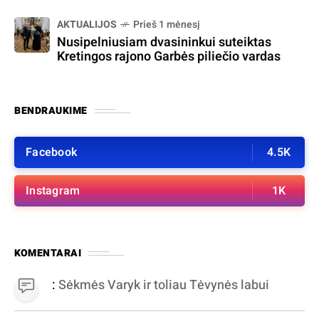
AKTUALIJOS
Prieš 1 mėnesį
Nusipelniusiam dvasininkui suteiktas
Kretingos rajono Garbės piliečio vardas
BENDRAUKIME
Facebook
4.5K
Instagram
1K
KOMENTARAI
:
Sėkmės Varyk ir toliau Tėvynės labui