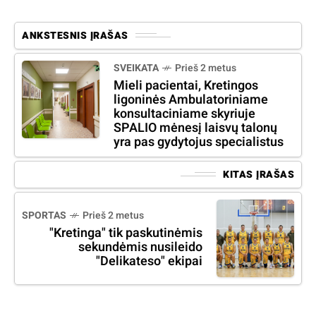
ANKSTESNIS ĮRAŠAS
SVEIKATA
Prieš 2 metus
Mieli pacientai, Kretingos
ligoninės Ambulatoriniame
konsultaciniame skyriuje
SPALIO mėnesį laisvų talonų
yra pas gydytojus specialistus
KITAS ĮRAŠAS
SPORTAS
Prieš 2 metus
"Kretinga" tik paskutinėmis
sekundėmis nusileido
"Delikateso" ekipai