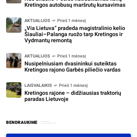
Kretingos autobusų maršrutų kursavimas
AKTUALIJOS
Prieš 1 mėnesį
„Via Lietuva“ pradeda magistralinio kelio
Šiauliai–Palanga ruožo tarp Kretingos ir
Vydmantų remontą
AKTUALIJOS
Prieš 1 mėnesį
Nusipelniusiam dvasininkui suteiktas
Kretingos rajono Garbės piliečio vardas
LAISVALAIKIS
Prieš 1 mėnesį
Kretingos rajone – didžiausias traktorių
paradas Lietuvoje
BENDRAUKIME