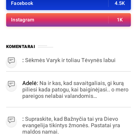
Facebook
4.5K
Instagram
1K
KOMENTARAI
:
Sėkmės Varyk ir toliau Tėvynės labui
Adelė:
Na ir kas, kad savaitgaliais, gi kurą
piliesi kada patogu, kai baiginėjasi.. o mero
pareigos nelabai valandomis
apibrėžiamos.. nežinau, bereikalingas oro
virpinimas, ieškokit kur milijonus vagia
dujininkai, elektros aferistai, stadionų
:
Supraskite, kad Bažnyčia tai yra Dievo
statytojai Vilnuje
evangelija tikintys žmonės. Pastatai yra
maldos namai.