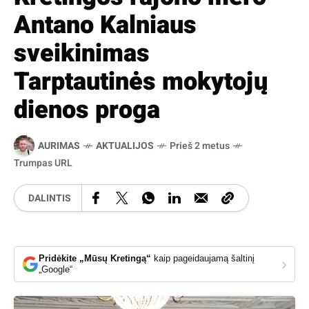
Antano Kalniaus
sveikinimas
Tarptautinės mokytojų
dienos proga
AURIMAS
AKTUALIJOS
Prieš 2 metus
Trumpas URL
DALINTIS
Pridėkite „Mūsų Kretingą“
kaip pageidaujamą šaltinį
›
„Google“