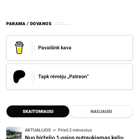
PARAMA / DOVANOS
Pavaišink kava
Tapk rėmėju „Patreon“
SKAITOMIAUSI
NAUJAUSI
AKTUALIJOS
Prieš 2 mėnesius
Nuo birželio 1-osios nutraukiamas kelių