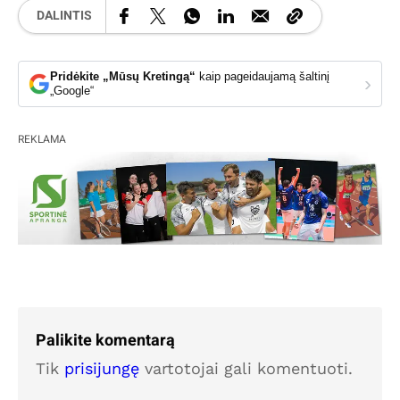
DALINTIS
Pridėkite „Mūsų Kretingą“
kaip pageidaujamą šaltinį
›
„Google“
REKLAMA
Palikite komentarą
Tik
prisijungę
vartotojai gali komentuoti.