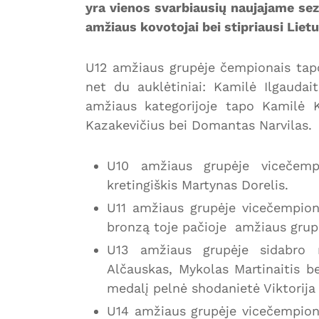
yra vienos svarbiausių naujajame sez
amžiaus kovotojai bei stipriausi Liet
U12 amžiaus grupėje čempionais tapo
net du auklėtiniai: Kamilė Ilgaudai
amžiaus kategorijoje tapo Kamilė K
Kazakevičius bei Domantas Narvilas.
U10 amžiaus grupėje vicečemp
kretingiškis Martynas Dorelis.
U11 amžiaus grupėje vicečempio
bronzą toje pačioje amžiaus grupė
U13 amžiaus grupėje sidabro m
Alčauskas, Mykolas Martinaitis b
medalį pelnė shodanietė Viktorija
U14 amžiaus grupėje vicečempion