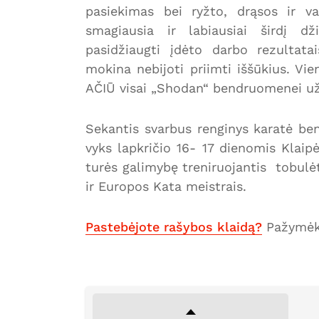
pasiekimas bei ryžto, drąsos ir v
smagiausia ir labiausiai širdį dž
pasidžiaugti įdėto darbo rezultata
mokina nebijoti priimti iššūkius. Vie
AČIŪ visai „Shodan“ bendruomenei už 
Sekantis svarbus renginys karatė be
vyks lapkričio 16- 17 dienomis Klaipė
turės galimybę treniruojantis tobulėt
ir Europos Kata meistrais.
Pastebėjote rašybos klaidą?
Pažymėki