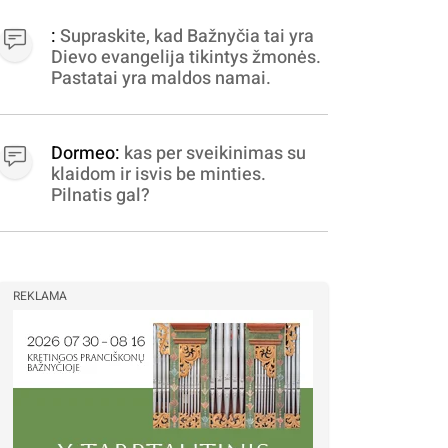
apibrėžiamos.. nežinau,
bereikalingas oro virpinimas,
:
Supraskite, kad Bažnyčia tai yra
ieškokit kur milijonus vagia
Dievo evangelija tikintys žmonės.
dujininkai, elektros aferistai,
Pastatai yra maldos namai.
stadionų statytojai Vilnuje
Dormeo:
kas per sveikinimas su
klaidom ir isvis be minties.
Pilnatis gal?
REKLAMA