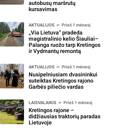
autobusų maršrutų
kursavimas
AKTUALIJOS
Prieš 1 mėnesį
„Via Lietuva“ pradeda
magistralinio kelio Šiauliai–
Palanga ruožo tarp Kretingos
ir Vydmantų remontą
AKTUALIJOS
Prieš 1 mėnesį
Nusipelniusiam dvasininkui
suteiktas Kretingos rajono
Garbės piliečio vardas
LAISVALAIKIS
Prieš 1 mėnesį
Kretingos rajone –
didžiausias traktorių paradas
Lietuvoje