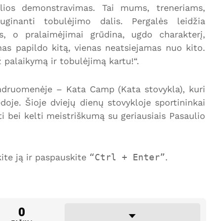
alios demonstravimas. Tai mums, treneriams,
iuginanti tobulėjimo dalis. Pergalės leidžia
is, o pralaimėjimai grūdina, ugdo charakterį,
nas papildo kitą, vienas neatsiejamas nuo kito.
palaikymą ir tobulėjimą kartu!“.
ndruomenėje – Kata Camp (Kata stovykla), kuri
doje. Šioje dviejų dienų stovykloje sportininkai
i bei kelti meistriškumą su geriausiais Pasaulio
te ją ir paspauskite
Ctrl + Enter
.
0