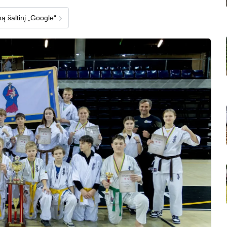
›
ą šaltinį „Google“