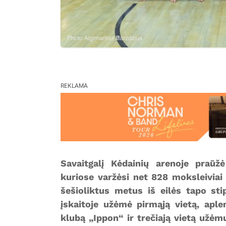
REKLAMA
Savaitgalį Kėdainių arenoje praūž
kuriose varžėsi net 828 moksleivia
šešioliktus metus iš eilės tapo st
įskaitoje užėmė pirmąją vietą, apl
klubą „Ippon“ ir trečiają vietą užėm