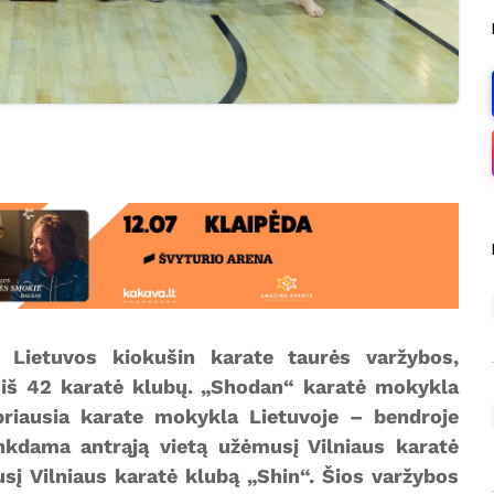
ė Lietuvos kiokušin karate taurės varžybos,
i iš 42 karatė klubų. „Shodan“ karatė mokykla
ipriausia karate mokykla Lietuvoje – bendroje
enkdama antrąją vietą užėmusį Vilniaus karatė
usį Vilniaus karatė klubą „Shin“. Šios varžybos