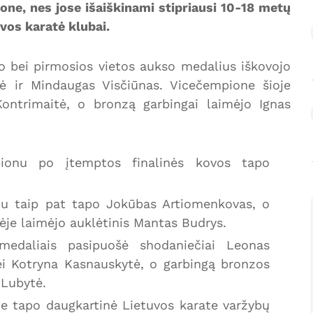
one, nes jose išaiškinami stipriausi 10-18 metų
uvos karatė klubai.
 bei pirmosios vietos aukso medalius iškovojo
tė ir Mindaugas Visčiūnas. Vicečempione šioje
ontrimaitė, o bronzą garbingai laimėjo Ignas
ionu po įtemptos finalinės kovos tapo
nu taip pat tapo Jokūbas Artiomenkovas, o
je laimėjo auklėtinis Mantas Budrys.
edaliais pasipuošė shodaniečiai Leonas
ei Kotryna Kasnauskytė, o garbingą bronzos
 Lubytė.
e tapo daugkartinė Lietuvos karate varžybų