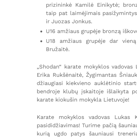
prizininkė Kamilė Einikytė; bron
taip pat laimėjimais pasižymintys
ir Juozas Jonkus.
U16 amžiaus grupėje bronzą iškov
U18 amžiaus grupėje dar vieną 
Bružaitė.
„Shodan“ karate mokyklos vadovas Lu
Erika Rukšėnaitė, Žygimantas Šniauk
džiaugiasi kiekvieno auklėtinio star
bendroje klubų įskaitoje išlaikyta po
karate kiokušin mokykla Lietuvoje!
Karate mokyklos vadovas Lukas 
pasididžiavimas! Turime pačią šauniau
kurią ugdo patys šauniausi treneri