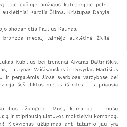
zą toje pačioje amžiaus kategorijoje pelnė
 auklėtiniai Karolis Šlima. Kristupas Danyla
ojo shodanietis Paulius Kaunas.
bronzos medalį laimėjo auklėtinė Živilė
kas Kubilius bei treneriai Aivaras Baltmiškis,
as, Laurynas Vaičikauskas ir Dovydas Martišius
tu ir pergalėmis šiose svarbiose varžybose bei
zicija šešioliktus metus iš eilės – stipriausia
Kubilius džiaugėsi: „Mūsų komanda – mūsų
sią ir stipriausią Lietuvos moksleivių komandą,
ai! Kiekvienas užlipimas ant tatamio jau yra