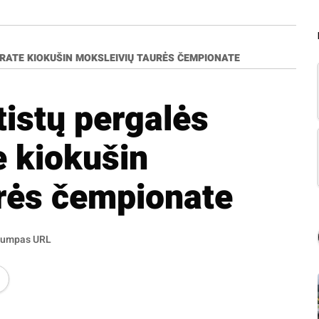
RATE KIOKUŠIN MOKSLEIVIŲ TAURĖS ČEMPIONATE
tistų pergalės
e kiokušin
rės čempionate
rumpas URL