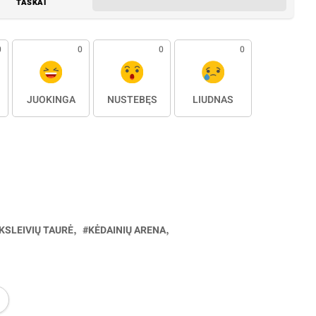
TAŠKAI
0
0
0
0
JUOKINGA
NUSTEBĘS
LIŪDNAS
KSLEIVIŲ TAURĖ
KĖDAINIŲ ARENA