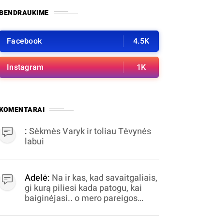
BENDRAUKIME
Facebook
4.5K
Instagram
1K
KOMENTARAI
:
Sėkmės Varyk ir toliau Tėvynės
labui
Adelė:
Na ir kas, kad savaitgaliais,
gi kurą piliesi kada patogu, kai
baiginėjasi.. o mero pareigos
nelabai valandomis