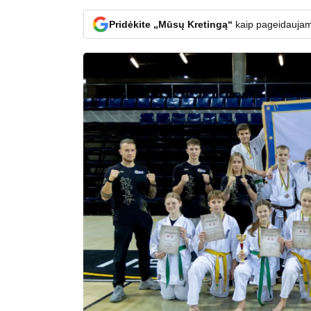
Pridėkite „Mūsų Kretingą“
kaip pageidaujam