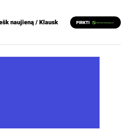
ešk naujieną / Klausk
PIRKTI