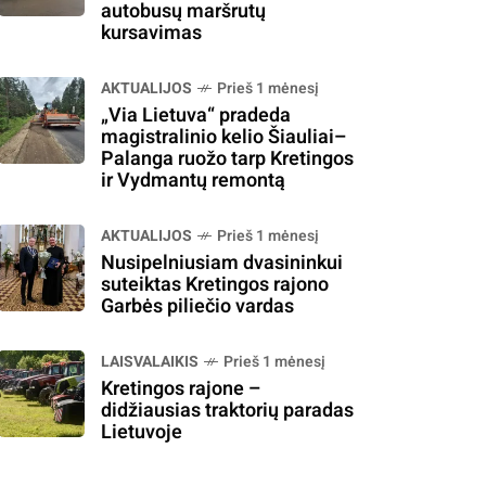
autobusų maršrutų
kursavimas
AKTUALIJOS
Prieš 1 mėnesį
„Via Lietuva“ pradeda
magistralinio kelio Šiauliai–
Palanga ruožo tarp Kretingos
ir Vydmantų remontą
AKTUALIJOS
Prieš 1 mėnesį
Nusipelniusiam dvasininkui
suteiktas Kretingos rajono
Garbės piliečio vardas
LAISVALAIKIS
Prieš 1 mėnesį
Kretingos rajone –
didžiausias traktorių paradas
Lietuvoje