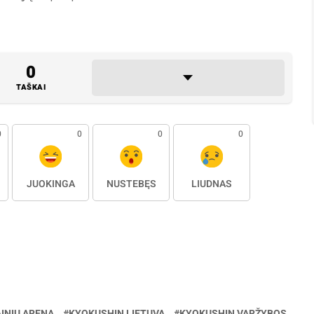
0
TAŠKAI
0
0
0
0
JUOKINGA
NUSTEBĘS
LIŪDNAS
INIŲ ARENA
KYOKUSHIN LIETUVA
KYOKUSHIN VARŽYBOS