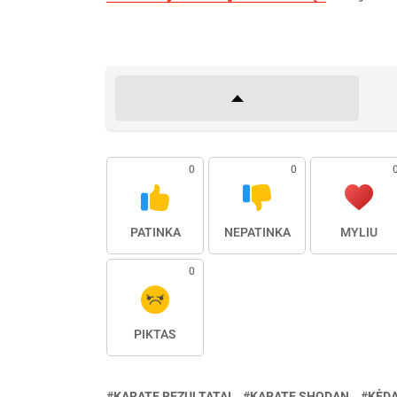
0
0
PATINKA
NEPATINKA
MYLIU
0
PIKTAS
KARATE REZULTATAI
KARATE SHODAN
KĖDA