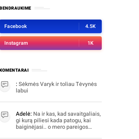
BENDRAUKIME
Facebook
4.5K
Instagram
1K
KOMENTARAI
:
Sėkmės Varyk ir toliau Tėvynės
labui
Adelė:
Na ir kas, kad savaitgaliais,
gi kurą piliesi kada patogu, kai
baiginėjasi.. o mero pareigos
nelabai valandomis