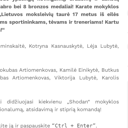
dabro bei 8 bronzos medaliai! Karate mokyklos
„Lietuvos moksleivių taurė 17 metus iš eilės
ems sportininkams, tėvams ir treneriams! Kartu
!“
minskaitė, Kotryna Kasnauskytė, Lėja Lubytė,
Jokubas Artiomenkovas, Kamilė Einikytė, Butkus
s Artiomenkovas, Viktorija Lubytė, Karolis
i didžiuojasi kiekvienu „Shodan“ mokyklos
sionalumą, atsidavimą ir stiprią komandą!
te ją ir paspauskite
Ctrl + Enter
.