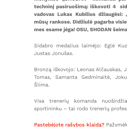
techninį pasiruošimą: iškovoti 4 si
vadovas Lukas Kubilius džiaugėsi: 
mūsų rankose. Didžiulė pagarba visi
mes esame jėga! OSU, SHODAN šeima
Sidabro medalius laimėjo: Eglė Kuz
Justas Jonušas.
Bronzą iškovojo: Leonas Alčauskas, 
Tomas, Samanta Gedminaitė, Jokuba
Šlima.
Visa trenerių komanda nuoširdžia
sportininku – tai rodo trenerių profe
Pastebėjote rašybos klaidą?
Pažymėki