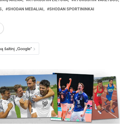
S
SHODAN MEDALIAI
SHODAN SPORTININKAI
›
ą šaltinį „Google“