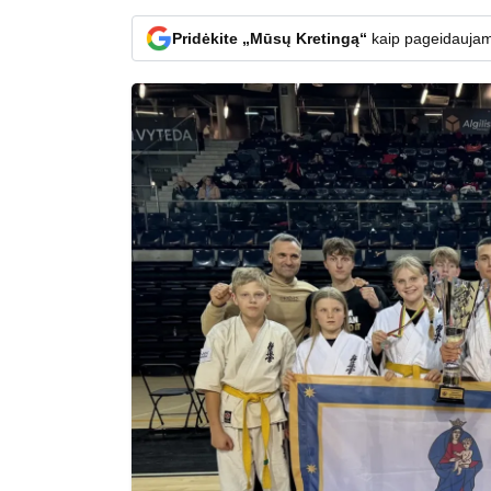
Pridėkite „Mūsų Kretingą“
kaip pageidaujam