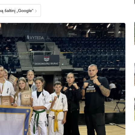
›
ą šaltinį „Google“