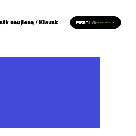
ešk naujieną / Klausk
PIRKTI