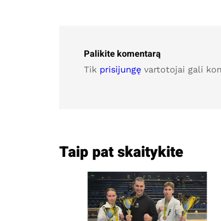
Palikite komentarą
Tik
prisijungę
vartotojai gali ko
Taip pat skaitykite