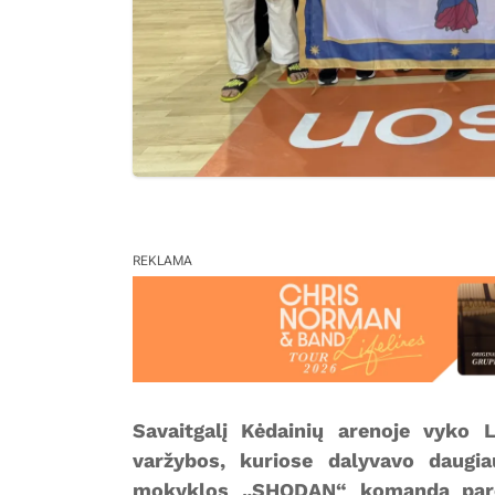
REKLAMA
Savaitgalį Kėdainių arenoje vyko 
varžybos, kuriose dalyvavo daugi
mokyklos „SHODAN“ komanda paro