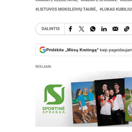
LIETUVOS MOKSLEIVIŲ TAURĖ
LUKAS KUBILIU
DALINTIS
Pridėkite „Mūsų Kretingą“
kaip pageidaujam
REKLAMA