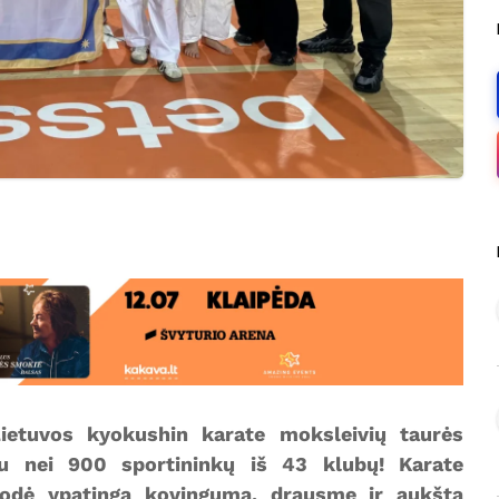
Lietuvos kyokushin karate moksleivių taurės
au nei 900 sportininkų iš 43 klubų! Karate
dė ypatingą kovingumą, drausmę ir aukštą