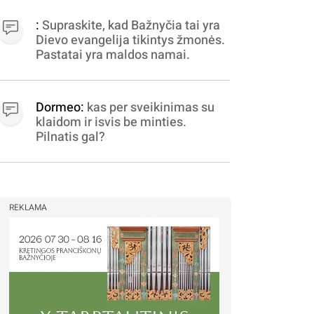
apibrėžiamos.. nežinau,
bereikalingas oro virpinimas,
:
Supraskite, kad Bažnyčia tai yra
ieškokit kur milijonus vagia
Dievo evangelija tikintys žmonės.
dujininkai, elektros aferistai,
Pastatai yra maldos namai.
stadionų statytojai Vilnuje
Dormeo:
kas per sveikinimas su
klaidom ir isvis be minties.
Pilnatis gal?
REKLAMA