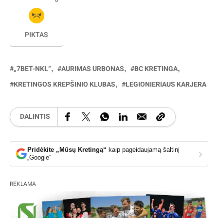
PIKTAS
„7BET-NKL“
AURIMAS URBONAS
BC KRETINGA
KRETINGOS KREPŠINIO KLUBAS
LEGIONIERIAUS KARJERA
DALINTIS
Pridėkite „Mūsų Kretingą“
kaip pageidaujamą šaltinį
›
„Google“
REKLAMA