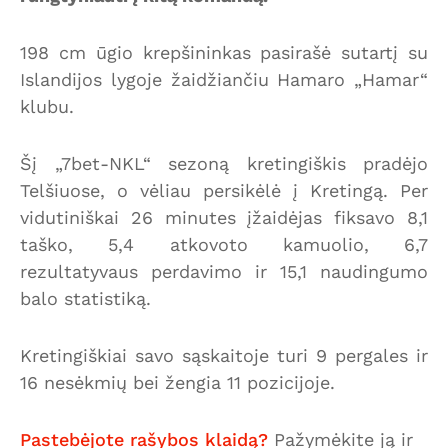
198 cm ūgio krepšininkas pasirašė sutartį su
Islandijos lygoje žaidžiančiu Hamaro „Hamar“
klubu.
Šį „7bet-NKL“ sezoną kretingiškis pradėjo
Telšiuose, o vėliau persikėlė į Kretingą. Per
vidutiniškai 26 minutes įžaidėjas fiksavo 8,1
taško, 5,4 atkovoto kamuolio, 6,7
rezultatyvaus perdavimo ir 15,1 naudingumo
balo statistiką.
Kretingiškiai savo sąskaitoje turi 9 pergales ir
16 nesėkmių bei žengia 11 pozicijoje.
Pastebėjote rašybos klaidą?
Pažymėkite ją ir