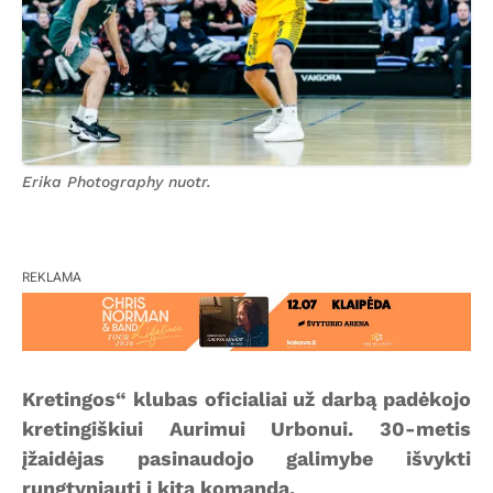
Erika Photography nuotr.
REKLAMA
Kretingos“ klubas oficialiai už darbą padėkojo
kretingiškiui Aurimui Urbonui. 30-metis
įžaidėjas pasinaudojo galimybe išvykti
rungtyniauti į kitą komandą.