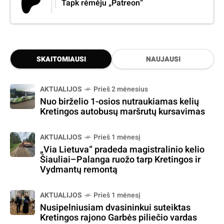
Tapk rėmėju „Patreon“
SKAITOMIAUSI
NAUJAUSI
AKTUALIJOS
Prieš 2 mėnesius
Nuo birželio 1-osios nutraukiamas kelių
Kretingos autobusų maršrutų kursavimas
AKTUALIJOS
Prieš 1 mėnesį
„Via Lietuva“ pradeda magistralinio kelio
Šiauliai–Palanga ruožo tarp Kretingos ir
Vydmantų remontą
AKTUALIJOS
Prieš 1 mėnesį
Nusipelniusiam dvasininkui suteiktas
Kretingos rajono Garbės piliečio vardas