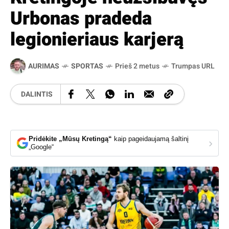
Urbonas pradeda
legionieriaus karjerą
AURIMAS
SPORTAS
Prieš 2 metus
Trumpas URL
DALINTIS
Pridėkite „Mūsų Kretingą“
kaip pageidaujamą šaltinį
›
„Google“