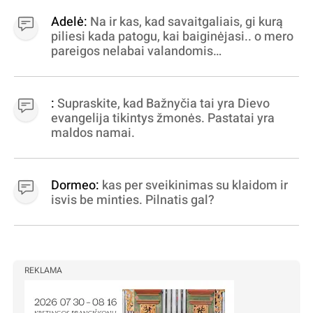
Adelė:
Na ir kas, kad savaitgaliais, gi kurą
piliesi kada patogu, kai baiginėjasi.. o mero
pareigos nelabai valandomis
apibrėžiamos.. nežinau, bereikalingas oro
virpinimas, ieškokit kur milijonus vagia
dujininkai, elektros aferistai, stadionų
:
Supraskite, kad Bažnyčia tai yra Dievo
statytojai Vilnuje
evangelija tikintys žmonės. Pastatai yra
maldos namai.
Dormeo:
kas per sveikinimas su klaidom ir
isvis be minties. Pilnatis gal?
REKLAMA