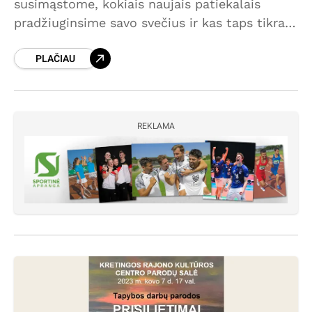
susimąstome, kokiais naujais patiekalais
pradžiuginsime savo svečius ir kas taps tikra
stalo žvaigžde. Dažnai šventiniame
PLAČIAU
valgiaraštyje atsirandantys įdaryti kiaušiniai
tikrai gali pretenduoti į
REKLAMA