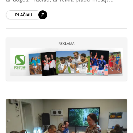
Interneto platybėse atsakymų ir diskusijų į šį
PLAČIAU
klausimą galime
REKLAMA