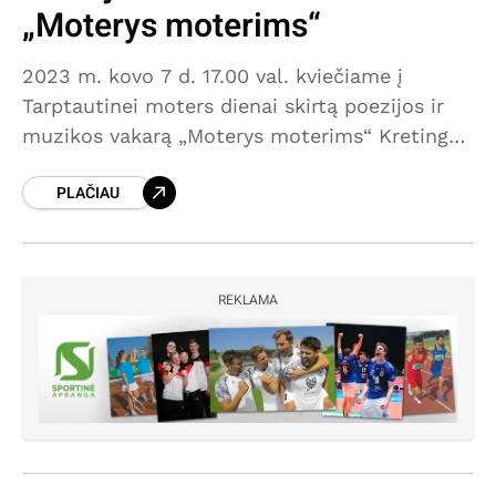
„Moterys moterims“
2023 m. kovo 7 d. 17.00 val. kviečiame į
Tarptautinei moters dienai skirtą poezijos ir
muzikos vakarą „Moterys moterims“ Kretingos
rajono savivaldybės M. Valančiaus viešojoje
PLAČIAU
bibliotekoje. Renginyje poetė Jurga Valery
REKLAMA