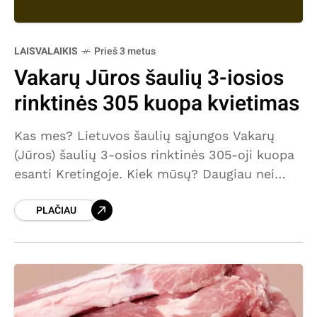
LAISVALAIKIS
Prieš 3 metus
Vakarų Jūros šaulių 3-iosios
rinktinės 305 kuopa kvietimas
Kas mes? Lietuvos šaulių sąjungos Vakarų
(Jūros) šaulių 3-osios rinktinės 305-oji kuopa
esanti Kretingoje. Kiek mūsų? Daugiau nei
pusšimtis suaugusiųjų ir tiek pat jaunųjų
PLAČIAU
šaulių. Skirtingų profesijų, įvairių pomėgių,
nevienodų