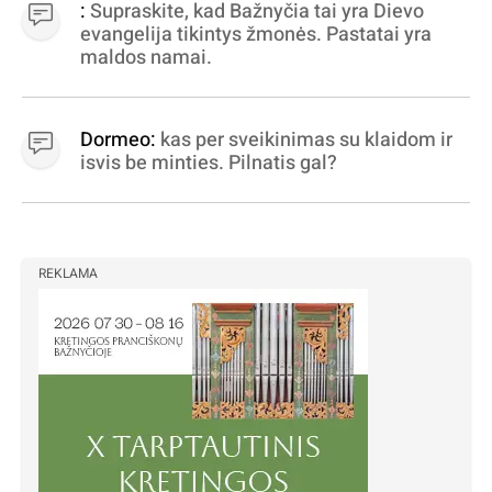
:
Supraskite, kad Bažnyčia tai yra Dievo
statytojai Vilnuje
evangelija tikintys žmonės. Pastatai yra
maldos namai.
Dormeo:
kas per sveikinimas su klaidom ir
isvis be minties. Pilnatis gal?
REKLAMA