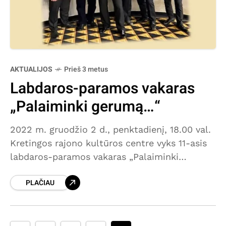
AKTUALIJOS
Prieš 3 metus
Labdaros-paramos vakaras
„Palaiminki gerumą…“
2022 m. gruodžio 2 d., penktadienį, 18.00 val.
Kretingos rajono kultūros centre vyks 11-asis
labdaros-paramos vakaras „Palaiminki
gerumą…“. Renginio programoje – Latvijos
PLAČIAU
atlikėjo Ivars Pētersons ir gyvo garso grupės
„Petersons