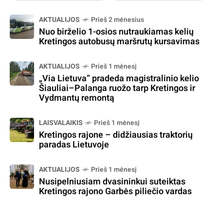
AKTUALIJOS
Prieš 2 mėnesius
Nuo birželio 1-osios nutraukiamas kelių
Kretingos autobusų maršrutų kursavimas
AKTUALIJOS
Prieš 1 mėnesį
„Via Lietuva“ pradeda magistralinio kelio
Šiauliai–Palanga ruožo tarp Kretingos ir
Vydmantų remontą
LAISVALAIKIS
Prieš 1 mėnesį
Kretingos rajone – didžiausias traktorių
paradas Lietuvoje
AKTUALIJOS
Prieš 1 mėnesį
Nusipelniusiam dvasininkui suteiktas
Kretingos rajono Garbės piliečio vardas