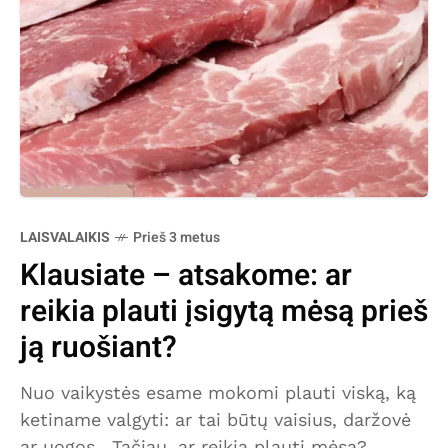
LAISVALAIKIS
Prieš 3 metus
Klausiate – atsakome: ar
reikia plauti įsigytą mėsą prieš
ją ruošiant?
Nuo vaikystės esame mokomi plauti viską, ką
ketiname valgyti: ar tai būtų vaisius, daržovė
ar uogos. Tačiau, ar reikia plauti mėsą?