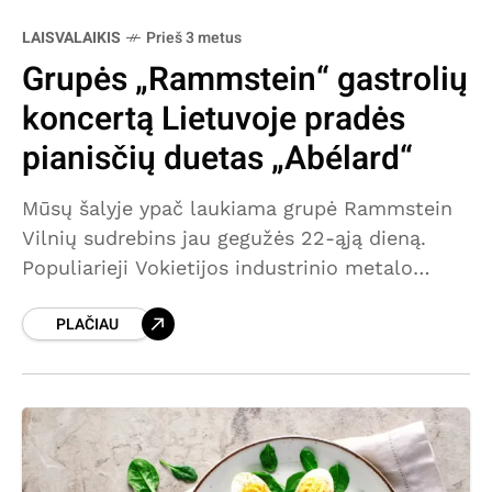
LAISVALAIKIS
Prieš 3 metus
Grupės „Rammstein“ gastrolių
koncertą Lietuvoje pradės
pianisčių duetas „Abélard“
Mūsų šalyje ypač laukiama grupė Rammstein
Vilnių sudrebins jau gegužės 22-ąją dieną.
Populiarieji Vokietijos industrinio metalo
muzikos atstovai 2023-ųjų metų koncertines
PLAČIAU
gastroles Europoje pradės Lietuvoje. Visi
bilietai į šį koncertą