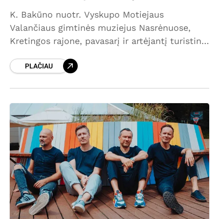
K. Bakūno nuotr. Vyskupo Motiejaus
Valančiaus gimtinės muziejus Nasrėnuose,
Kretingos rajone, pavasarį ir artėjantį turistinį
sezoną pasitinka su naujomis, smagiomis ir
PLAČIAU
autentiškomis naujovėmis. Jau dabar
atnaujintose muziejaus erdvėse galima
užsisakyti