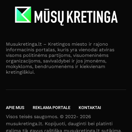
Musukretinga.lt – Kretingos miesto ir rajono
informacinis portalas, kuris yra vienodai atviras
visoms politinėms partijoms, visuomeninėms
organizacijoms, savivaldybei ir jos įmonėms,
mokykloms, bendruomenėms ir kiekvienam
kretingiškiui.
APIE MUS
REKLAMA PORTALE
KONTAKTAI
Visos teisės saugomos. © 2022- 2026
musukretinga.lt. Kopijuoti, dauginti bei platinti
galima tik gavus raštišką musukretinga.lt sutikimą.