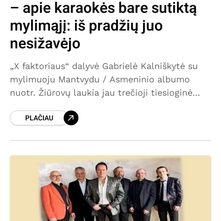
– apie karaokės bare sutiktą
mylimąjį: iš pradžių juo
nesižavėjo
„X faktoriaus“ dalyvė Gabrielė Kalniškytė su
mylimuoju Mantvydu / Asmeninio albumo
nuotr. Žiūrovų laukia jau trečioji tiesioginė
muzikinio projekto „X faktorius“ laida. Didžioji
PLAČIAU
vakaro naujiena – į teisėjos kėdę po