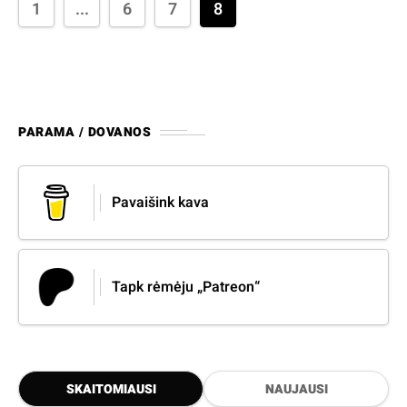
1
...
6
7
8
PARAMA / DOVANOS
Pavaišink kava
Tapk rėmėju „Patreon“
SKAITOMIAUSI
NAUJAUSI