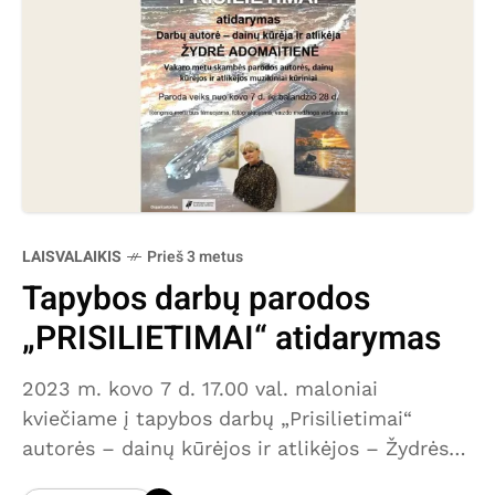
LAISVALAIKIS
Prieš 3 metus
Tapybos darbų parodos
„PRISILIETIMAI“ atidarymas
2023 m. kovo 7 d. 17.00 val. maloniai
kviečiame į tapybos darbų „Prisilietimai“
autorės – dainų kūrėjos ir atlikėjos – Žydrės
Adomaitienės, atidarymą Kretingos rajono