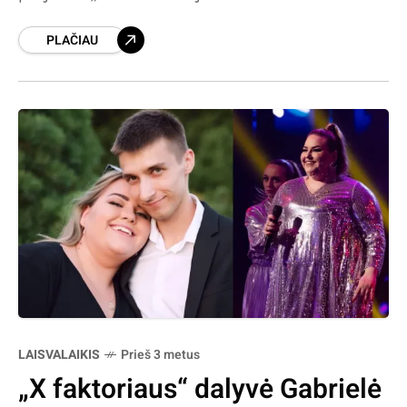
Palangos gintaro muziejuje. Tai – Klaipėdos
PLAČIAU
miesto ir Kretingos rajono filialų nariai bei
LAISVALAIKIS
Prieš 3 metus
„X faktoriaus“ dalyvė Gabrielė