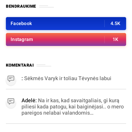
BENDRAUKIME
Facebook
4.5K
Instagram
1K
KOMENTARAI
:
Sėkmės Varyk ir toliau Tėvynės labui
Adelė:
Na ir kas, kad savaitgaliais, gi kurą
piliesi kada patogu, kai baiginėjasi.. o mero
pareigos nelabai valandomis
apibrėžiamos.. nežinau, bereikalingas oro
virpinimas, ieškokit kur milijonus vagia
dujininkai, elektros aferistai, stadionų