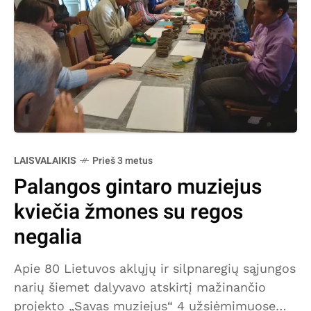
LAISVALAIKIS
Prieš 3 metus
Palangos gintaro muziejus
kviečia žmones su regos
negalia
Apie 80 Lietuvos aklųjų ir silpnaregių sąjungos
narių šiemet dalyvavo atskirtį mažinančio
projekto „Savas muziejus“ 4 užsiėmimuose