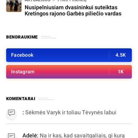
Nusipelniusiam dvasininkui suteiktas
Kretingos rajono Garbės piliečio vardas
BENDRAUKIME
Facebook
4.5K
Instagram
1K
KOMENTARAI
:
Sėkmės Varyk ir toliau Tėvynės labui
Adelė:
Na ir kas, kad savaitgaliais, gi kurą