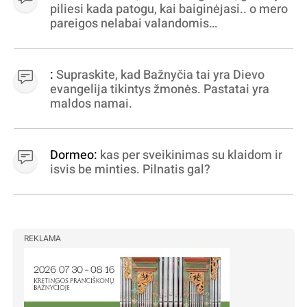
piliesi kada patogu, kai baiginėjasi.. o mero
pareigos nelabai valandomis
apibrėžiamos.. nežinau, bereikalingas oro
virpinimas, ieškokit kur milijonus vagia
dujininkai, elektros aferistai, stadionų
:
Supraskite, kad Bažnyčia tai yra Dievo
statytojai Vilnuje
evangelija tikintys žmonės. Pastatai yra
maldos namai.
Dormeo:
kas per sveikinimas su klaidom ir
isvis be minties. Pilnatis gal?
REKLAMA