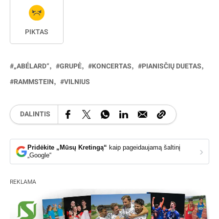
PIKTAS
„ABÉLARD“
GRUPĖ
KONCERTAS
PIANISČIŲ DUETAS
RAMMSTEIN
VILNIUS
DALINTIS
Pridėkite „Mūsų Kretingą“
kaip pageidaujamą šaltinį
›
„Google“
REKLAMA