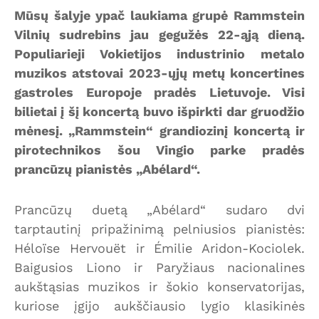
Mūsų šalyje ypač laukiama grupė Rammstein
Vilnių sudrebins jau gegužės 22-ąją dieną.
Populiarieji Vokietijos industrinio metalo
muzikos atstovai 2023-ųjų metų koncertines
gastroles Europoje pradės Lietuvoje. Visi
bilietai į šį koncertą buvo išpirkti dar gruodžio
mėnesį. „Rammstein“ grandiozinį koncertą ir
pirotechnikos šou Vingio parke pradės
prancūzų pianistės „Abélard“.
Prancūzų duetą „Abélard“ sudaro dvi
tarptautinį pripažinimą pelniusios pianistės:
Héloïse Hervouët ir Émilie Aridon-Kociolek.
Baigusios Liono ir Paryžiaus nacionalines
aukštąsias muzikos ir šokio konservatorijas,
kuriose įgijo aukščiausio lygio klasikinės