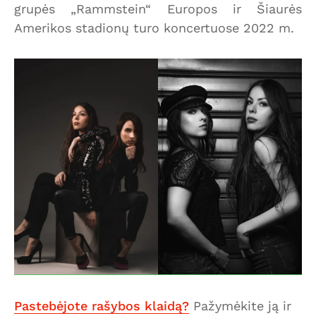
grupės „Rammstein“ Europos ir Šiaurės
Amerikos stadionų turo koncertuose 2022 m.
Pastebėjote rašybos klaidą?
Pažymėkite ją ir