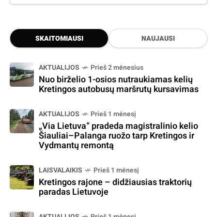
SKAITOMIAUSI
NAUJAUSI
AKTUALIJOS
Prieš 2 mėnesius
Nuo birželio 1-osios nutraukiamas kelių
Kretingos autobusų maršrutų kursavimas
AKTUALIJOS
Prieš 1 mėnesį
„Via Lietuva“ pradeda magistralinio kelio
Šiauliai–Palanga ruožo tarp Kretingos ir
Vydmantų remontą
LAISVALAIKIS
Prieš 1 mėnesį
Kretingos rajone – didžiausias traktorių
paradas Lietuvoje
AKTUALIJOS
Prieš 1 mėnesį