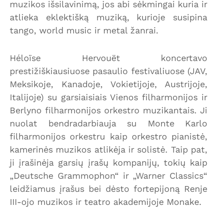
muzikos išsilavinimą, jos abi sėkmingai kuria ir
atlieka eklektišką muziką, kurioje susipina
tango, world music ir metal žanrai.
Héloïse Hervouët koncertavo
prestižiškiausiuose pasaulio festivaliuose (JAV,
Meksikoje, Kanadoje, Vokietijoje, Austrijoje,
Italijoje) su garsiaisiais Vienos filharmonijos ir
Berlyno filharmonijos orkestro muzikantais. Ji
nuolat bendradarbiauja su Monte Karlo
filharmonijos orkestru kaip orkestro pianistė,
kamerinės muzikos atlikėja ir solistė. Taip pat,
ji įrašinėja garsių įrašų kompanijų, tokių kaip
„Deutsche Grammophon“ ir „Warner Classics“
leidžiamus įrašus bei dėsto fortepijoną Renje
III-ojo muzikos ir teatro akademijoje Monake.