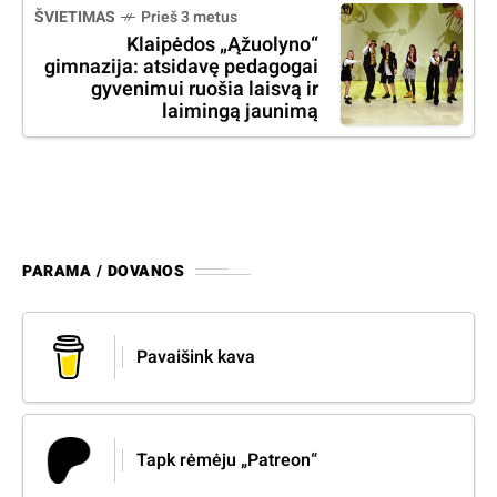
ŠVIETIMAS
Prieš 3 metus
Klaipėdos „Ąžuolyno“
gimnazija: atsidavę pedagogai
gyvenimui ruošia laisvą ir
laimingą jaunimą
PARAMA / DOVANOS
Pavaišink kava
Tapk rėmėju „Patreon“