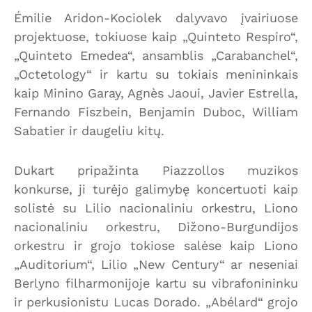
Émilie Aridon-Kociolek dalyvavo įvairiuose
projektuose, tokiuose kaip „Quinteto Respiro“,
„Quinteto Emedea“, ansamblis „Carabanchel“,
„Octetology“ ir kartu su tokiais menininkais
kaip Minino Garay, Agnès Jaoui, Javier Estrella,
Fernando Fiszbein, Benjamin Duboc, William
Sabatier ir daugeliu kitų.
Dukart pripažinta Piazzollos muzikos
konkurse, ji turėjo galimybę koncertuoti kaip
solistė su Lilio nacionaliniu orkestru, Liono
nacionaliniu orkestru, Dižono-Burgundijos
orkestru ir grojo tokiose salėse kaip Liono
„Auditorium“, Lilio „New Century“ ar neseniai
Berlyno filharmonijoje kartu su vibrafonininku
ir perkusionistu Lucas Dorado. „Abélard“ grojo