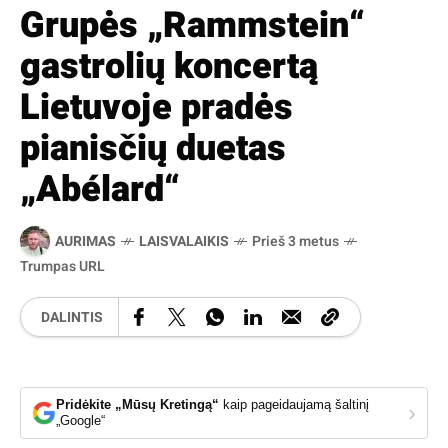
Grupės „Rammstein“
gastrolių koncertą
Lietuvoje pradės
pianisčių duetas
„Abélard“
AURIMAS
LAISVALAIKIS
Prieš 3 metus
Trumpas URL
DALINTIS
Pridėkite „Mūsų Kretingą“
kaip pageidaujamą šaltinį
›
„Google“