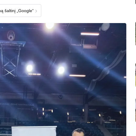
›
ą šaltinį „Google“