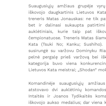
Suaugusiųjų amžiaus grupėje vyrų
iškovojo daugkartinis Lietuvos Ka
treneris Matas Jonauskas: ne tik pa
bet ir dalinasi sukaupta patirti
auklėtiniais, kurie taip pat iško
čempionatuose. Treneris Matas šiame
Kata (Tsuki No; Kanku; Sushiho). 
susirungė su varžovu Dominyku Riau
pelnė pergalę prieš varžovą bei i
kategorija buvo viena konkurencin
Lietuvos Kata meistrai; „Shodan“ mok
Komandinėje suaugusiųjų amžiau
atstovavo dvi auklėtinių komando
Intaitės ir Joanos Tydikaitės ko
iškovojo aukso medalius; dar viena