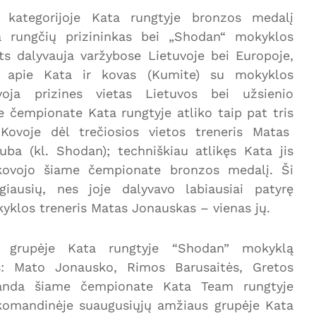
 kategorijoje Kata rungtyje bronzos medalį
ta rungčių prizininkas bei „Shodan“ mokyklos
ts dalyvauja varžybose Lietuvoje bei Europoje,
mi apie Kata ir kovas (Kumite) su mokyklos
voja prizines vietas Lietuvos bei užsienio
 čempionate Kata rungtyje atliko taip pat tris
Kovoje dėl trečiosios vietos treneris Matas
ba (kl. Shodan); techniškiau atlikęs Kata jis
škovojo šiame čempionate bronzos medalį. Ši
giausių, nes joje dalyvavo labiausiai patyrę
yklos treneris Matas Jonauskas – vienas jų.
s grupėje Kata rungtyje “Shodan” mokyklą
s: Mato Jonausko, Rimos Barusaitės, Gretos
manda šiame čempionate Kata Team rungtyje
 komandinėje suaugusiųjų amžiaus grupėje Kata