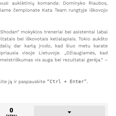
vusi auklėtinių komanda: Dominyko Riaubos,
 šiame čempionate Kata Team rungtyje iškovojo
„Shodan“ mokyklos treneriai bei asistentai labai
ltatais bei iškovotais kelialapiais. Tokio aukšto
dalių dar kartą įrodo, kad šiuo metu karate
priausia visoje Lietuvoje. „Džiaugiamės, kad
meistriškumas vis auga bei rezultatai gerėja.“ –
te ją ir paspauskite
Ctrl + Enter
.
0
TAŠKAI