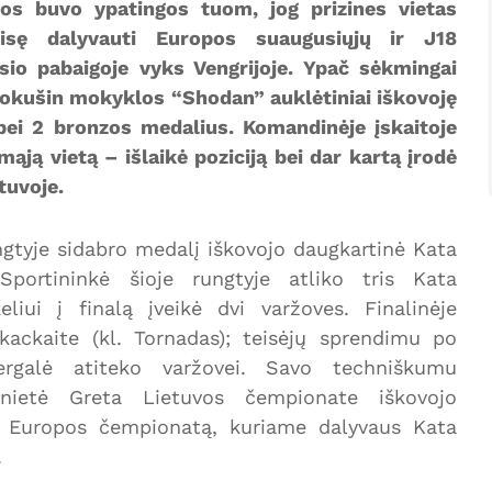
bos buvo ypatingos tuom, jog prizines vietas
eisę dalyvauti Europos suaugusiųjų ir J18
io pabaigoje vyks Vengrijoje. Ypač sėkmingai
okušin mokyklos “Shodan” auklėtiniai iškovoję
bei 2 bronzos medalius. Komandinėje įskaitoje
ą vietą – išlaikė poziciją bei dar kartą įrodė
tuvoje.
gtyje sidabro medalį iškovojo daugkartinė Kata
 Sportininkė šioje rungtyje atliko tris Kata
liui į finalą įveikė dvi varžoves. Finalinėje
ackaite (kl. Tornadas); teisėjų sprendimu po
ergalė atiteko varžovei. Savo techniškumu
anietė Greta Lietuvos čempionate iškovojo
 į Europos čempionatą, kuriame dalyvaus Kata
.