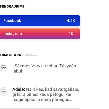
BENDRAUKIME
Facebook
4.5K
Instagram
1K
KOMENTARAI
:
Sėkmės Varyk ir toliau Tėvynės
labui
Adelė:
Na ir kas, kad savaitgaliais,
gi kurą piliesi kada patogu, kai
baiginėjasi.. o mero pareigos
nelabai valandomis