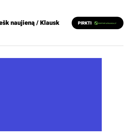
ešk naujieną / Klausk
PIRKTI