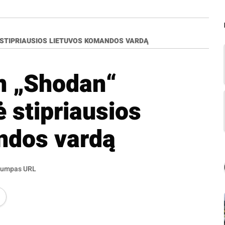
 STIPRIAUSIOS LIETUVOS KOMANDOS VARDĄ
n „Shodan“
 stipriausios
ndos vardą
rumpas URL