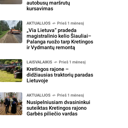
autobusų maršrutų
kursavimas
AKTUALIJOS
Prieš 1 mėnesį
„Via Lietuva“ pradeda
magistralinio kelio Šiauliai–
Palanga ruožo tarp Kretingos
ir Vydmantų remontą
LAISVALAIKIS
Prieš 1 mėnesį
Kretingos rajone –
didžiausias traktorių paradas
Lietuvoje
AKTUALIJOS
Prieš 1 mėnesį
Nusipelniusiam dvasininkui
suteiktas Kretingos rajono
Garbės piliečio vardas