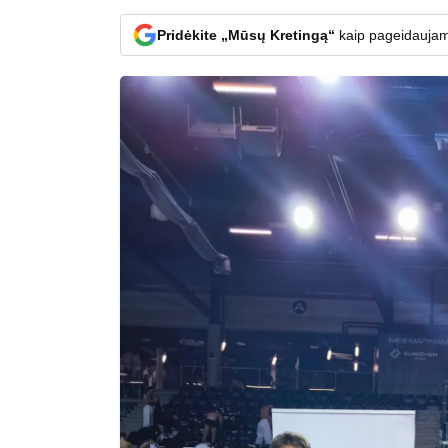
Pridėkite „Mūsų Kretingą“
kaip pageidaujam