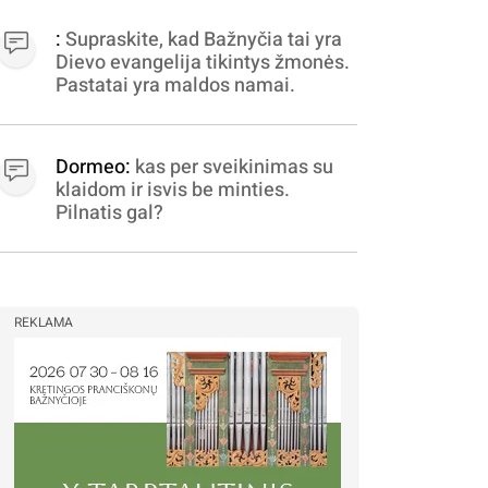
apibrėžiamos.. nežinau,
bereikalingas oro virpinimas,
:
Supraskite, kad Bažnyčia tai yra
ieškokit kur milijonus vagia
Dievo evangelija tikintys žmonės.
dujininkai, elektros aferistai,
Pastatai yra maldos namai.
stadionų statytojai Vilnuje
Dormeo:
kas per sveikinimas su
klaidom ir isvis be minties.
Pilnatis gal?
REKLAMA