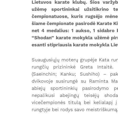
Lietuvos karate klubų. Šios varžy
užėmę sportininkai užsitikrino t
čempionatuose, kuris rugsėjo mėnes
šiame čempionate pasirodė Karate Ki
net 4 medalius: 1 aukso, 1 sidabro 
“Shodan” karate mokykla užėmė pirmąj
esanti stipriausia karate mokykla Lie
Suaugusiųjų moterų grupėje Kata run
rungčių prizininkė Greta Intaitė.
(Saeinchin; Kanku; Sushiho) – pake
dvikovoje susirungė su Raminta Mak
abiejų sportininkių pasirodymo p
nepalikusi abejingų teisėjų shod
vicečempionės titulą bei kelialapį
rungtyje bei rodys savo meistriškumą