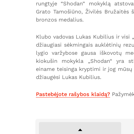
rungtyje “Shodan” mokyklą atstova
Grato Tamošiūno, Živilės Bružaitės
bronzos medalius.
Klubo vadovas Lukas Kubilius ir visi 
džiaugiasi sėkmingais auklėtinių rezu
lygio varžybose gausa iškovotų me
kiokušin mokykla „Shodan“ yra sti
einame teisinga kryptimi ir jog mūsų 
džiaugėsi Lukas Kubilius.
Pastebėjote rašybos klaidą?
Pažymėki