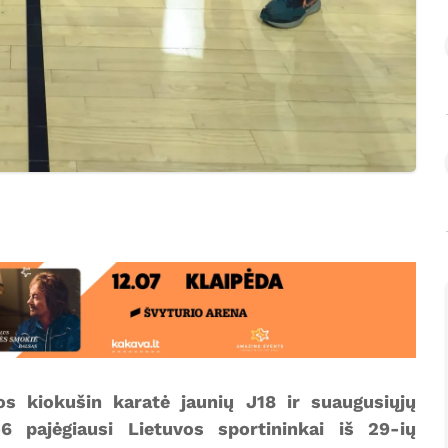
os kiokušin karatė jaunių J18 ir suaugusiųjų
 pajėgiausi Lietuvos sportininkai iš 29-ių