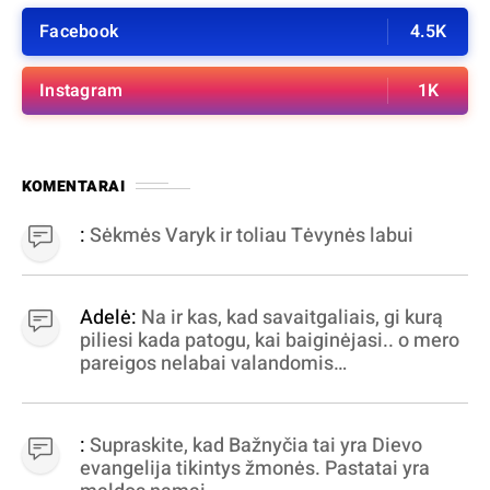
Facebook
4.5K
Instagram
1K
KOMENTARAI
:
Sėkmės Varyk ir toliau Tėvynės labui
Adelė:
Na ir kas, kad savaitgaliais, gi kurą
piliesi kada patogu, kai baiginėjasi.. o mero
pareigos nelabai valandomis
apibrėžiamos.. nežinau, bereikalingas oro
virpinimas, ieškokit kur milijonus vagia
dujininkai, elektros aferistai, stadionų
:
Supraskite, kad Bažnyčia tai yra Dievo
statytojai Vilnuje
evangelija tikintys žmonės. Pastatai yra