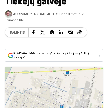
Tiekėjų gatvėje
AURIMAS
AKTUALIJOS
Prieš 3 metus
Trumpas URL
DALINTIS
Pridėkite „Mūsų Kretingą“
kaip pageidaujamą šaltinį
›
„Google“