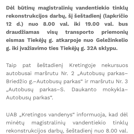
Dėl būtinų magistralinių vandentiekio tinklų
rekonstrukcijos darbų, šį šeštadienį (lapkričio
12 d.) nuo 8.00 val. iki 19.00 val. bus
draudžiamas visų transporto priemonių
eismas Tiekėjų g. atkarpoje nuo Geležinkelio
g. iki įvažiavimo ties Tiekėjų g. 32A sklypu.
Taip pat šeštadienį Kretingoje nekursuos
autobusai maršrutu Nr. 2 „Autobusų parkas–
Briedžio g.–Autobusų parkas“ ir maršrutu Nr. 3
„Autobusų parkas–S. Daukanto mokykla–
Autobusų parkas“.
UAB „Kretingos vandenys“ informuoja, kad dėl
minėtų magistralinių vandentiekio tinklų
rekonstrukcijos darbų, šeštadienį nuo 8.00 val.