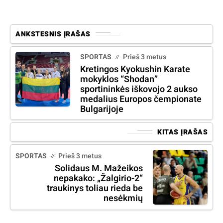
ANKSTESNIS ĮRAŠAS
SPORTAS
Prieš 3 metus
Kretingos Kyokushin Karate
mokyklos “Shodan”
sportininkės iškovojo 2 aukso
medalius Europos čempionate
Bulgarijoje
KITAS ĮRAŠAS
SPORTAS
Prieš 3 metus
Solidaus M. Mažeikos
nepakako: „Žalgirio-2“
traukinys toliau rieda be
nesėkmių