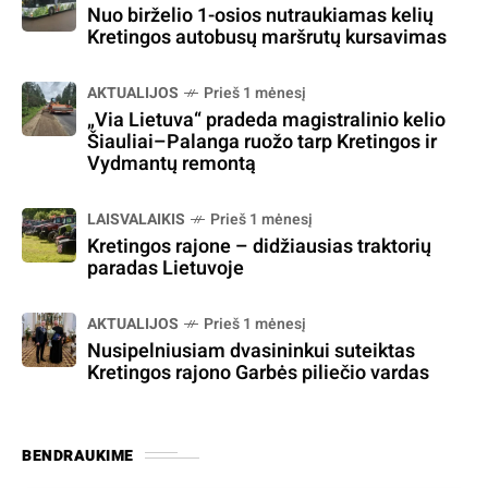
Nuo birželio 1-osios nutraukiamas kelių
Kretingos autobusų maršrutų kursavimas
AKTUALIJOS
Prieš 1 mėnesį
„Via Lietuva“ pradeda magistralinio kelio
Šiauliai–Palanga ruožo tarp Kretingos ir
Vydmantų remontą
LAISVALAIKIS
Prieš 1 mėnesį
Kretingos rajone – didžiausias traktorių
paradas Lietuvoje
AKTUALIJOS
Prieš 1 mėnesį
Nusipelniusiam dvasininkui suteiktas
Kretingos rajono Garbės piliečio vardas
BENDRAUKIME