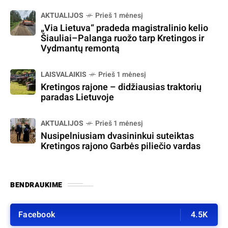
AKTUALIJOS
Prieš 1 mėnesį
„Via Lietuva“ pradeda magistralinio kelio
Šiauliai–Palanga ruožo tarp Kretingos ir
Vydmantų remontą
LAISVALAIKIS
Prieš 1 mėnesį
Kretingos rajone – didžiausias traktorių
paradas Lietuvoje
AKTUALIJOS
Prieš 1 mėnesį
Nusipelniusiam dvasininkui suteiktas
Kretingos rajono Garbės piliečio vardas
BENDRAUKIME
Facebook
4.5K