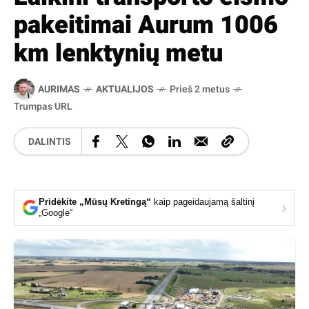
pakeitimai Aurum 1006
km lenktynių metu
AURIMAS
AKTUALIJOS
Prieš 2 metus
Trumpas URL
DALINTIS
Pridėkite „Mūsų Kretingą“
kaip pageidaujamą šaltinį
›
„Google“