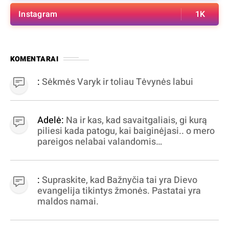
Instagram
1K
KOMENTARAI
:
Sėkmės Varyk ir toliau Tėvynės labui
Adelė:
Na ir kas, kad savaitgaliais, gi kurą
piliesi kada patogu, kai baiginėjasi.. o mero
pareigos nelabai valandomis
apibrėžiamos.. nežinau, bereikalingas oro
virpinimas, ieškokit kur milijonus vagia
dujininkai, elektros aferistai, stadionų
:
Supraskite, kad Bažnyčia tai yra Dievo
statytojai Vilnuje
evangelija tikintys žmonės. Pastatai yra
maldos namai.