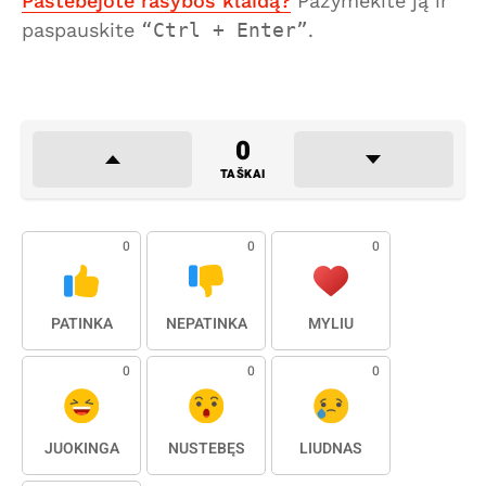
Pastebėjote rašybos klaidą?
Pažymėkite ją ir
paspauskite
Ctrl + Enter
.
0
TAŠKAI
0
0
0
PATINKA
NEPATINKA
MYLIU
0
0
0
JUOKINGA
NUSTEBĘS
LIŪDNAS