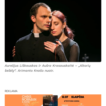
Aurelijus Liškauskas ir Aušra Krasauskaitė – „Altorių
šešėly“. Arimanto Knašo nuotr.
REKLAMA