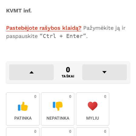
KVMT inf.
Pastebėjote rašybos klaidą?
Pažymėkite ją ir
paspauskite
Ctrl + Enter
.
0
TAŠKAI
0
0
0
PATINKA
NEPATINKA
MYLIU
0
0
0