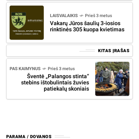
LAISVALAIKIS
Prieš 3 metus
Vakarų Jūros šaulių 3-iosios
rinktinės 305 kuopa kvietimas
KITAS ĮRAŠAS
PAS KAIMYNUS
Prieš 3 metus
Šventė „Palangos stinta“
stebins ištobulintais žuvies
patiekalų skoniais
PARAMA / DOVANOS