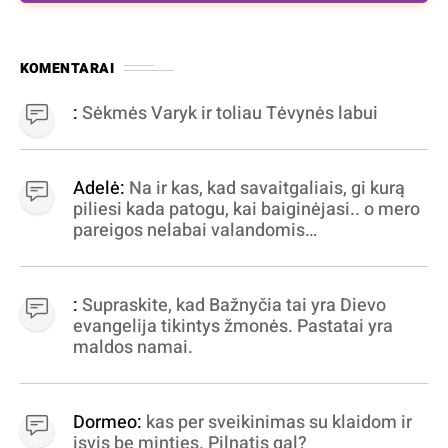
KOMENTARAI
:
Sėkmės Varyk ir toliau Tėvynės labui
Adelė:
Na ir kas, kad savaitgaliais, gi kurą
piliesi kada patogu, kai baiginėjasi.. o mero
pareigos nelabai valandomis
apibrėžiamos.. nežinau, bereikalingas oro
virpinimas, ieškokit kur milijonus vagia
dujininkai, elektros aferistai, stadionų
:
Supraskite, kad Bažnyčia tai yra Dievo
statytojai Vilnuje
evangelija tikintys žmonės. Pastatai yra
maldos namai.
Dormeo:
kas per sveikinimas su klaidom ir
isvis be minties. Pilnatis gal?