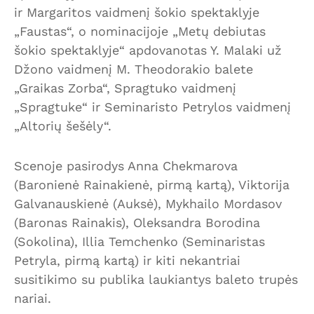
ir Margaritos vaidmenį šokio spektaklyje
„Faustas“, o nominacijoje „Metų debiutas
šokio spektaklyje“ apdovanotas Y. Malaki už
Džono vaidmenį M. Theodorakio balete
„Graikas Zorba“, Spragtuko vaidmenį
„Spragtuke“ ir Seminaristo Petrylos vaidmenį
„Altorių šešėly“.
Scenoje pasirodys Anna Chekmarova
(Baronienė Rainakienė, pirmą kartą), Viktorija
Galvanauskienė (Auksė), Mykhailo Mordasov
(Baronas Rainakis), Oleksandra Borodina
(Sokolina), Illia Temchenko (Seminaristas
Petryla, pirmą kartą) ir kiti nekantriai
susitikimo su publika laukiantys baleto trupės
nariai.