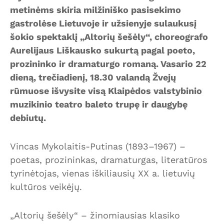
metinėms skiria milžiniško pasisekimo
gastrolėse Lietuvoje ir užsienyje sulaukusį
šokio spektaklį „Altorių šešėly“, choreografo
Aurelijaus Liškausko sukurtą pagal poeto,
prozininko ir dramaturgo romaną. Vasario 22
dieną, trečiadienį, 18.30 valandą Žvejų
rūmuose išvysite visą Klaipėdos valstybinio
muzikinio teatro baleto trupę ir daugybę
debiutų.
Vincas Mykolaitis-Putinas (1893–1967) –
poetas, prozininkas, dramaturgas, literatūros
tyrinėtojas, vienas iškiliausių XX a. lietuvių
kultūros veikėjų.
„Altorių šešėly“ – žinomiausias klasiko