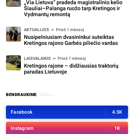
„Via Lietuva“ pradeda magistralinio kelio
Šiauliai–Palanga ruožo tarp Kretingos ir
Vydmantų remontą
AKTUALIJOS
Prieš 1 mėnesį
Nusipelniusiam dvasininkui suteiktas
Kretingos rajono Garbės piliečio vardas
LAISVALAIKIS
Prieš 1 mėnesį
Kretingos rajone – didžiausias traktorių
paradas Lietuvoje
BENDRAUKIME
Facebook
4.5K
Instagram
1K