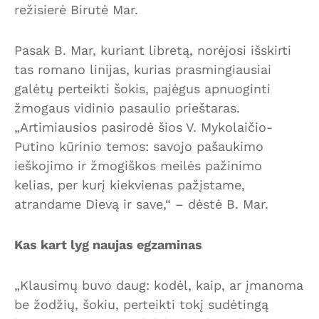
režisierė Birutė Mar.
Pasak B. Mar, kuriant libretą, norėjosi išskirti
tas romano linijas, kurias prasmingiausiai
galėtų perteikti šokis, pajėgus apnuoginti
žmogaus vidinio pasaulio prieštaras.
„Artimiausios pasirodė šios V. Mykolaičio-
Putino kūrinio temos: savojo pašaukimo
ieškojimo ir žmogiškos meilės pažinimo
kelias, per kurį kiekvienas pažįstame,
atrandame Dievą ir save,“ – dėstė B. Mar.
Kas kart lyg naujas egzaminas
„Klausimų buvo daug: kodėl, kaip, ar įmanoma
be žodžių, šokiu, perteikti tokį sudėtingą