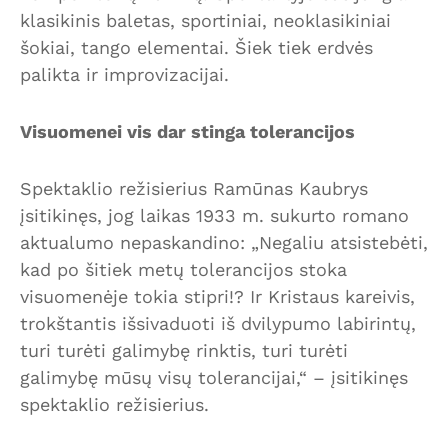
klasikinis baletas, sportiniai, neoklasikiniai
šokiai, tango elementai. Šiek tiek erdvės
palikta ir improvizacijai.
Visuomenei vis dar stinga tolerancijos
Spektaklio režisierius Ramūnas Kaubrys
įsitikinęs, jog laikas 1933 m. sukurto romano
aktualumo nepaskandino: „Negaliu atsistebėti,
kad po šitiek metų tolerancijos stoka
visuomenėje tokia stipri!? Ir Kristaus kareivis,
trokštantis išsivaduoti iš dvilypumo labirintų,
turi turėti galimybę rinktis, turi turėti
galimybę mūsų visų tolerancijai,“ – įsitikinęs
spektaklio režisierius.