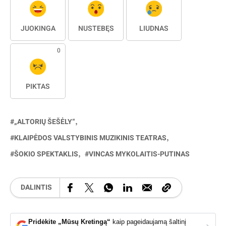
JUOKINGA
NUSTEBĘS
LIŪDNAS
0
PIKTAS
„ALTORIŲ ŠEŠĖLY“
KLAIPĖDOS VALSTYBINIS MUZIKINIS TEATRAS
ŠOKIO SPEKTAKLIS
VINCAS MYKOLAITIS-PUTINAS
DALINTIS
Pridėkite „Mūsų Kretingą“
kaip pageidaujamą šaltinį
›