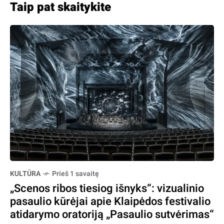
Taip pat skaitykite
KULTŪRA
Prieš 1 savaitę
„Scenos ribos tiesiog išnyks“: vizualinio
pasaulio kūrėjai apie Klaipėdos festivalio
atidarymo oratoriją „Pasaulio sutvėrimas“