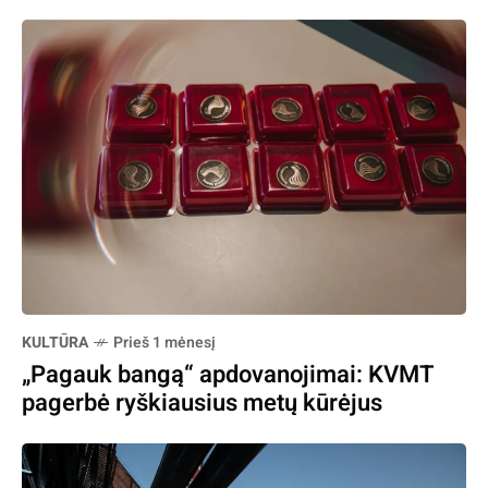
KULTŪRA
Prieš 1 mėnesį
„Pagauk bangą“ apdovanojimai: KVMT
pagerbė ryškiausius metų kūrėjus