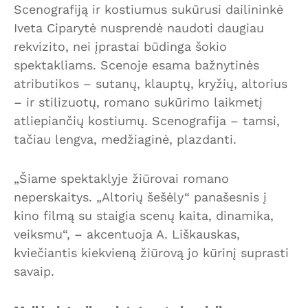
Scenografiją ir kostiumus sukūrusi dailininkė
Iveta Ciparytė nusprendė naudoti daugiau
rekvizito, nei įprastai būdinga šokio
spektakliams. Scenoje esama bažnytinės
atributikos – sutanų, klauptų, kryžių, altorius
– ir stilizuotų, romano sukūrimo laikmetį
atliepiančių kostiumų. Scenografija – tamsi,
tačiau lengva, medžiaginė, plazdanti.
„Šiame spektaklyje žiūrovai romano
neperskaitys. „Altorių šešėly“ panašesnis į
kino filmą su staigia scenų kaita, dinamika,
veiksmu“, – akcentuoja A. Liškauskas,
kviečiantis kiekvieną žiūrovą jo kūrinį suprasti
savaip.