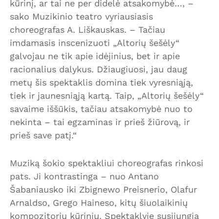
kūrinį, ar tai ne per didelė atsakomybė…, –
sako Muzikinio teatro vyriausiasis
choreografas A. Liškauskas. – Tačiau
imdamasis inscenizuoti „Altorių šešėly“
galvojau ne tik apie idėjinius, bet ir apie
racionalius dalykus. Džiaugiuosi, jau daug
metų šis spektaklis domina tiek vyresniąją,
tiek ir jaunesniąją kartą. Taip, „Altorių šešėly“
savaime iššūkis, tačiau atsakomybė nuo to
nekinta – tai egzaminas ir prieš žiūrovą, ir
prieš save patį.“
Muziką šokio spektakliui choreografas rinkosi
pats. Ji kontrastinga – nuo Antano
Šabaniausko iki Zbignewo Preisnerio, Olafur
Arnaldso, Grego Haineso, kitų šiuolaikinių
kompozitorių kūrinių. Spektaklyje susijungia