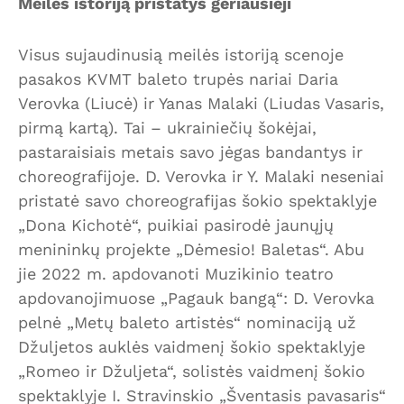
Meilės istoriją pristatys geriausieji
Visus sujaudinusią meilės istoriją scenoje
pasakos KVMT baleto trupės nariai Daria
Verovka (Liucė) ir Yanas Malaki (Liudas Vasaris,
pirmą kartą). Tai – ukrainiečių šokėjai,
pastaraisiais metais savo jėgas bandantys ir
choreografijoje. D. Verovka ir Y. Malaki neseniai
pristatė savo choreografijas šokio spektaklyje
„Dona Kichotė“, puikiai pasirodė jaunųjų
menininkų projekte „Dėmesio! Baletas“. Abu
jie 2022 m. apdovanoti Muzikinio teatro
apdovanojimuose „Pagauk bangą“: D. Verovka
pelnė „Metų baleto artistės“ nominaciją už
Džuljetos auklės vaidmenį šokio spektaklyje
„Romeo ir Džuljeta“, solistės vaidmenį šokio
spektaklyje I. Stravinskio „Šventasis pavasaris“