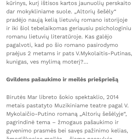
kūrinys, kurį ištisos kartos jaunuolių perskaito
dar mokykliniame suole. „Altorių šešėly“
pradėjo naują kelią lietuvių romano istorijoje
ir iki šiol tebelaikomas geriausiu psichologiniu
romanu lietuvių literatūroje. Kas galėjo
pagalvoti, kad po šio romano pasirodymo
praėjus 2 metams ir pats V.Mykolaitis-Putinas,
kunigas, ves mylimą moterį?…
Gvildens pašaukimo ir meilės priešpriešą
Birutės Mar libreto šokio spektaklio, 2014
metais pastatyto Muzikiniame teatre pagal V.
Mykolaičio-Putino romaną „Altorių šešėlyje“,
pagrindinė tema – žmogaus pašaukimo ir
gyvenimo prasmės bei savęs pažinimo kelias,
žmogiškosios meilės – šiame pasaulyje