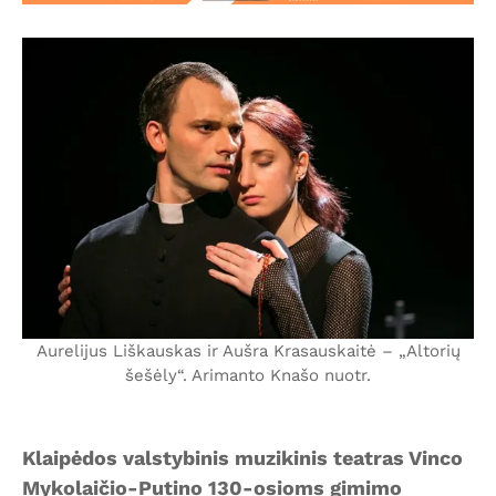
Aurelijus Liškauskas ir Aušra Krasauskaitė – „Altorių
šešėly“. Arimanto Knašo nuotr.
Klaipėdos valstybinis muzikinis teatras Vinco
Mykolaičio-Putino 130-osioms gimimo