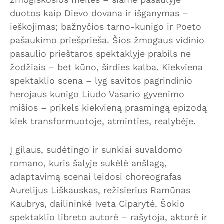
duotos kaip Dievo dovana ir išganymas –
ieškojimas; bažnyčios tarno-kunigo ir Poeto
pašaukimo priešprieša. Šios žmogaus vidinio
pasaulio prieštaros spektaklyje prabils ne
žodžiais – bet kūno, širdies kalba. Kiekviena
spektaklio scena – lyg savitos pagrindinio
herojaus kunigo Liudo Vasario gyvenimo
mišios – prikels kiekvieną prasmingą epizodą
kiek transformuotoje, atminties, realybėje.
Į gilaus, sudėtingo ir sunkiai suvaldomo
romano, kuris šalyje sukėlė anšlagą,
adaptavimą scenai leidosi choreografas
Aurelijus Liškauskas, režisierius Ramūnas
Kaubrys, dailininkė Iveta Ciparytė. Šokio
spektaklio libreto autorė – rašytoja, aktorė ir