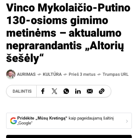
Vinco Mykolaičio-Putino
130-osioms gimimo
metinėms – aktualumo
neprarandantis „Altorių
šešėly“
AURIMAS
KULTŪRA
Prieš 3 metus
Trumpas URL
DALINTIS
Pridėkite „Mūsų Kretingą“
kaip pageidaujamą šaltinį
›
„Google“