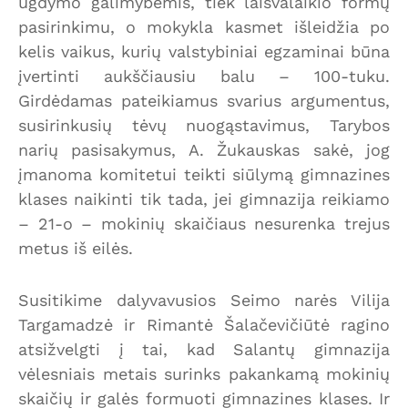
ugdymo galimybėmis, tiek laisvalaikio formų
pasirinkimu, o mokykla kasmet išleidžia po
kelis vaikus, kurių valstybiniai egzaminai būna
įvertinti aukščiausiu balu – 100-tuku.
Girdėdamas pateikiamus svarius argumentus,
susirinkusių tėvų nuogąstavimus, Tarybos
narių pasisakymus, A. Žukauskas sakė, jog
įmanoma komitetui teikti siūlymą gimnazines
klases naikinti tik tada, jei gimnazija reikiamo
– 21-o – mokinių skaičiaus nesurenka trejus
metus iš eilės.
Susitikime dalyvavusios Seimo narės Vilija
Targamadzė ir Rimantė Šalačevičiūtė ragino
atsižvelgti į tai, kad Salantų gimnazija
vėlesniais metais surinks pakankamą mokinių
skaičių ir galės formuoti gimnazines klases. Ir