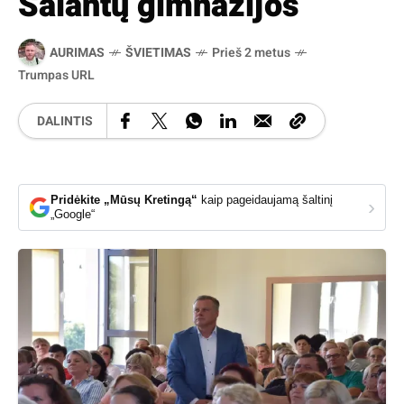
Salantų gimnazijos
AURIMAS
ŠVIETIMAS
Prieš 2 metus
Trumpas URL
DALINTIS
Pridėkite „Mūsų Kretingą“
kaip pageidaujamą šaltinį
›
„Google“