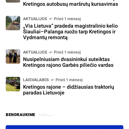
Kretingos autobusų maršrutų kursavimas
AKTUALIJOS
Prieš 1 mėnesį
„Via Lietuva“ pradeda magistralinio kelio
Šiauliai–Palanga ruožo tarp Kretingos ir
Vydmantų remontą
AKTUALIJOS
Prieš 1 mėnesį
Nusipelniusiam dvasininkui suteiktas
Kretingos rajono Garbės piliečio vardas
LAISVALAIKIS
Prieš 1 mėnesį
Kretingos rajone – didžiausias traktorių
paradas Lietuvoje
BENDRAUKIME