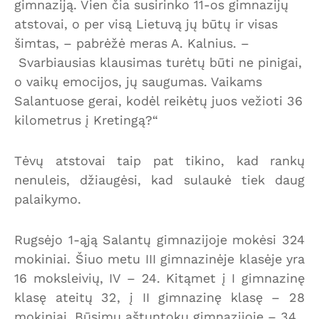
gimnaziją. Vien čia susirinko 11-os gimnazijų
atstovai, o per visą Lietuvą jų būtų ir visas
šimtas, – pabrėžė meras A. Kalnius. –
Svarbiausias klausimas turėtų būti ne pinigai,
o vaikų emocijos, jų saugumas. Vaikams
Salantuose gerai, kodėl reikėtų juos vežioti 36
kilometrus į Kretingą?“
Tėvų atstovai taip pat tikino, kad rankų
nenuleis, džiaugėsi, kad sulaukė tiek daug
palaikymo.
Rugsėjo 1-ąją Salantų gimnazijoje mokėsi 324
mokiniai. Šiuo metu III gimnazinėje klasėje yra
16 moksleivių, IV – 24. Kitąmet į I gimnazinę
klasę ateitų 32, į II gimnazinę klasę – 28
mokiniai. Būsimų aštuntokų gimnazijoje – 34.