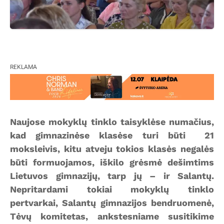
REKLAMA
Naujose mokyklų tinklo taisyklėse numačius,
kad gimnazinėse klasėse turi būti 21
moksleivis, kitu atveju tokios klasės negalės
būti formuojamos, iškilo grėsmė dešimtims
Lietuvos gimnazijų, tarp jų – ir Salantų.
Nepritardami tokiai mokyklų tinklo
pertvarkai, Salantų gimnazijos bendruomenė,
Tėvų komitetas, ankstesniame susitikime