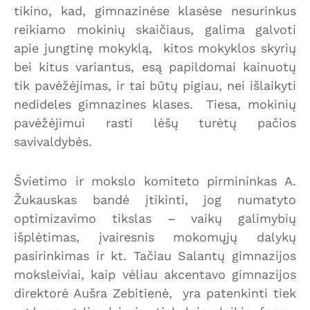
tikino, kad, gimnazinėse klasėse nesurinkus
reikiamo mokinių skaičiaus, galima galvoti
apie jungtinę mokyklą, kitos mokyklos skyrių
bei kitus variantus, esą papildomai kainuotų
tik pavėžėjimas, ir tai būtų pigiau, nei išlaikyti
nedideles gimnazines klases. Tiesa, mokinių
pavėžėjimui rasti lėšų turėtų pačios
savivaldybės.
Švietimo ir mokslo komiteto pirmininkas A.
Žukauskas bandė įtikinti, jog numatyto
optimizavimo tikslas – vaikų galimybių
išplėtimas, įvairesnis mokomųjų dalykų
pasirinkimas ir kt. Tačiau Salantų gimnazijos
moksleiviai, kaip vėliau akcentavo gimnazijos
direktorė Aušra Zebitienė, yra patenkinti tiek