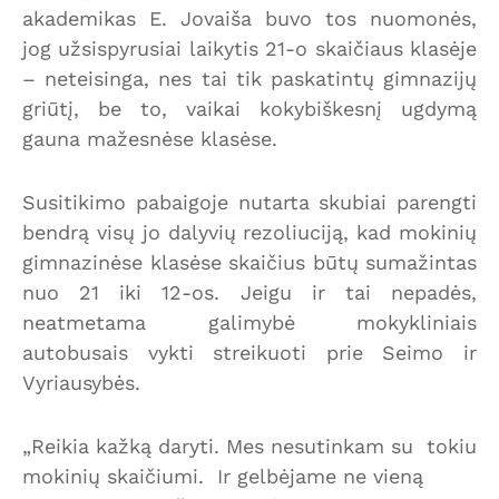
akademikas E. Jovaiša buvo tos nuomonės,
jog užsispyrusiai laikytis 21-o skaičiaus klasėje
– neteisinga, nes tai tik paskatintų gimnazijų
griūtį, be to, vaikai kokybiškesnį ugdymą
gauna mažesnėse klasėse.
Susitikimo pabaigoje nutarta skubiai parengti
bendrą visų jo dalyvių rezoliuciją, kad mokinių
gimnazinėse klasėse skaičius būtų sumažintas
nuo 21 iki 12-os. Jeigu ir tai nepadės,
neatmetama galimybė mokykliniais
autobusais vykti streikuoti prie Seimo ir
Vyriausybės.
„Reikia kažką daryti. Mes nesutinkam su tokiu
mokinių skaičiumi. Ir gelbėjame ne vieną