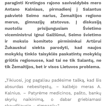
paraginti Kretingos rajono savivaldybės mero
Antano Kalniaus, pirmadienį į Salantus
pakvietė Seimo narius, Žemaitijos regiono
merus, gimnazijų atstovus. Į diskusiją
nuotoliu prisijungusiam Švietimo
viceministrui Ignui Gaižiūnui, Seimo švietimo
ir mokslo komiteto pirmininkui Artūrui
Žukauskui siekta parodyti, kad naujos
mokyklų tinklo taisyklės paskatintų mokyklų
griūtis regionuose, kad tai ne tik Salantų, ne
tik Žemaitijos, bet ir visos Lietuvos problema.
„Tikiuosi, jog pagaliau padėsime tašką, kad šis
absurdas nebesitęstų, – kalbėjo meras A.
Kalnius. – Patyrėme medicinos, pašto, bankų
skyrių naikinimą, o dabar griebiamasi
skaudžiausio – gimnazijų.“