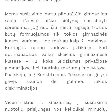
Meras susitikimo metu pilnutėlėje gimnazijos
salėje išdėstė aiškų siūlymą sustabdyti
sprendimą, jog nuo šių metų rugsėjo 1-osios
būtų formuojamos tik tokios gimnazinės
klasės, kuriose – ne mažiau kaip 21 mokinys.
Kretingos rajono vadovas įsitikinęs, kad
optimaliausias vaikų skaičius gimnazinėse
klasėse – 12, koks leidžiamas privačiose
gimnazijose bei tautinių mažumų mokyklose.
Paaiškėjo, jog Konstitucinis Teismas netgi yra
gavęs skundą dėl galimos tokios
diskriminacijos.
Viceministras I. Gaižiūnas, į susitikimą
nuotoliu prisijungęs vos keliolikai minučių,