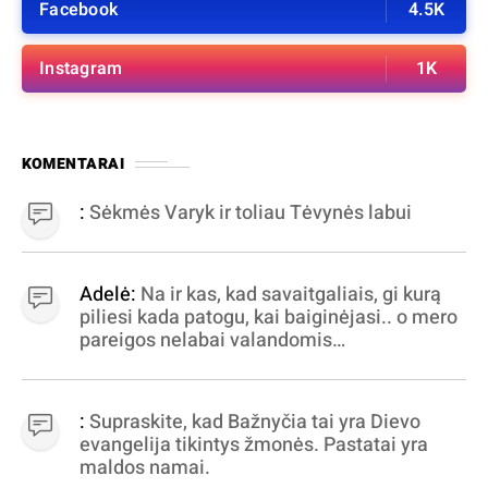
Facebook
4.5K
Instagram
1K
KOMENTARAI
:
Sėkmės Varyk ir toliau Tėvynės labui
Adelė:
Na ir kas, kad savaitgaliais, gi kurą
piliesi kada patogu, kai baiginėjasi.. o mero
pareigos nelabai valandomis
apibrėžiamos.. nežinau, bereikalingas oro
virpinimas, ieškokit kur milijonus vagia
dujininkai, elektros aferistai, stadionų
:
Supraskite, kad Bažnyčia tai yra Dievo
statytojai Vilnuje
evangelija tikintys žmonės. Pastatai yra
maldos namai.