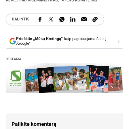
ŠVIETIMO VICEMINISTRAS
TĖVŲ KOMITETAS
DALINTIS
Pridėkite „Mūsų Kretingą“
kaip pageidaujamą šaltinį
›
„Google“
REKLAMA
Palikite komentarą