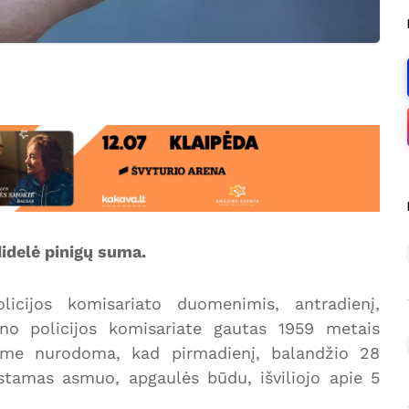
didelė pinigų suma.
olicijos komisariato duomenimis, antradienį,
ono policijos komisariate gautas 1959 metais
ame nurodoma, kad pirmadienį, balandžio 28
stamas asmuo, apgaulės būdu, išviliojo apie 5