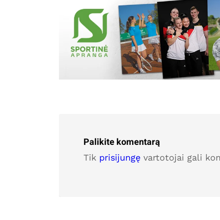
Palikite komentarą
Tik
prisijungę
vartotojai gali ko