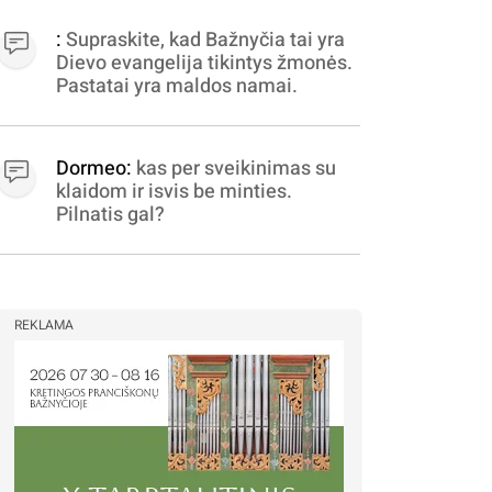
apibrėžiamos.. nežinau,
bereikalingas oro virpinimas,
:
Supraskite, kad Bažnyčia tai yra
ieškokit kur milijonus vagia
Dievo evangelija tikintys žmonės.
dujininkai, elektros aferistai,
Pastatai yra maldos namai.
stadionų statytojai Vilnuje
Dormeo:
kas per sveikinimas su
klaidom ir isvis be minties.
Pilnatis gal?
REKLAMA