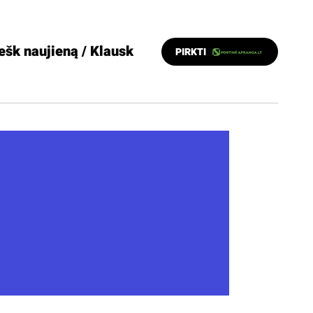
ešk naujieną / Klausk
PIRKTI