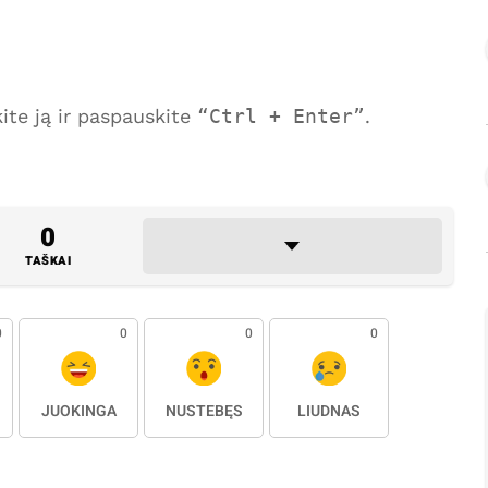
te ją ir paspauskite
Ctrl + Enter
.
0
TAŠKAI
0
0
0
0
JUOKINGA
NUSTEBĘS
LIŪDNAS