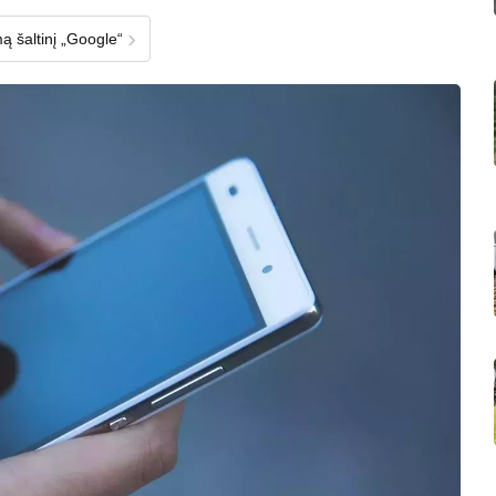
›
ą šaltinį „Google“