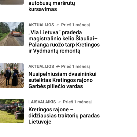
autobusų maršrutų
kursavimas
AKTUALIJOS
Prieš 1 mėnesį
„Via Lietuva“ pradeda
magistralinio kelio Šiauliai–
Palanga ruožo tarp Kretingos
ir Vydmantų remontą
AKTUALIJOS
Prieš 1 mėnesį
Nusipelniusiam dvasininkui
suteiktas Kretingos rajono
Garbės piliečio vardas
LAISVALAIKIS
Prieš 1 mėnesį
Kretingos rajone –
didžiausias traktorių paradas
Lietuvoje