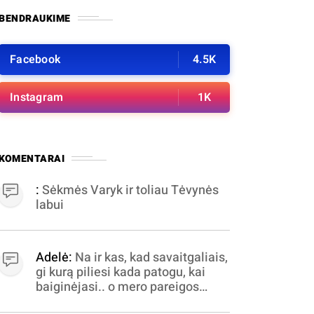
BENDRAUKIME
Facebook
4.5K
Instagram
1K
KOMENTARAI
:
Sėkmės Varyk ir toliau Tėvynės
labui
Adelė:
Na ir kas, kad savaitgaliais,
gi kurą piliesi kada patogu, kai
baiginėjasi.. o mero pareigos
nelabai valandomis