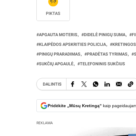
PIKTAS
APGAUTA MOTERIS
DIDELĖ PINIGŲ SUMA
F
KLAIPĖDOS APSKRITIES POLICIJA
KRETINGOS
PINIGŲ PRARADIMAS
PRADĖTAS TYRIMAS
SUKČIŲ APGAULĖ
TELEFONINIS SUKČIUS
DALINTIS
Pridėkite „Mūsų Kretingą“
kaip pageidaujam
REKLAMA