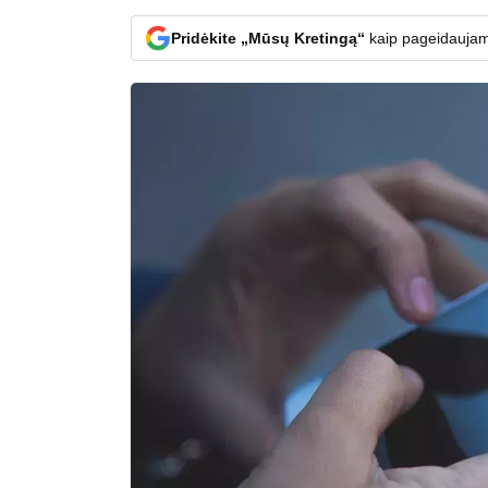
Pridėkite „Mūsų Kretingą“
kaip pageidaujam