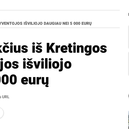
VENTOJOS IŠVILIOJO DAUGIAU NEI 5 000 EURŲ
kčius iš Kretingos
os išviliojo
000 eurų
s URL