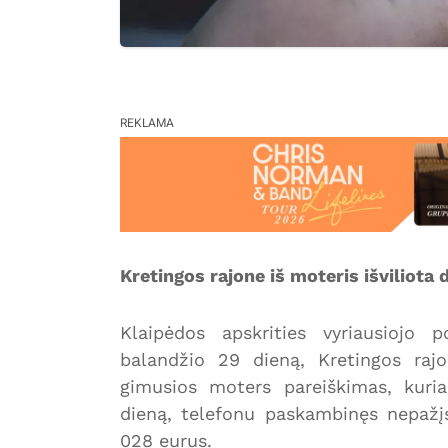
REKLAMA
Kretingos rajone iš moteris išviliota 
Klaipėdos apskrities vyriausiojo p
balandžio 29 dieną, Kretingos raj
gimusios moters pareiškimas, kuri
dieną, telefonu paskambinęs nepažį
028 eurus.