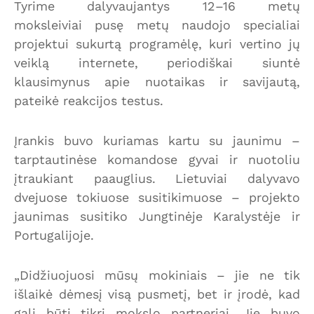
Tyrime dalyvaujantys 12–16 metų
moksleiviai pusę metų naudojo specialiai
projektui sukurtą programėlę, kuri vertino jų
veiklą internete, periodiškai siuntė
klausimynus apie nuotaikas ir savijautą,
pateikė reakcijos testus.
Įrankis buvo kuriamas kartu su jaunimu –
tarptautinėse komandose gyvai ir nuotoliu
įtraukiant paauglius. Lietuviai dalyvavo
dvejuose tokiuose susitikimuose – projekto
jaunimas susitiko Jungtinėje Karalystėje ir
Portugalijoje.
„Didžiuojuosi mūsų mokiniais – jie ne tik
išlaikė dėmesį visą pusmetį, bet ir įrodė, kad
gali būti tikri mokslo partneriai. Jie buvo