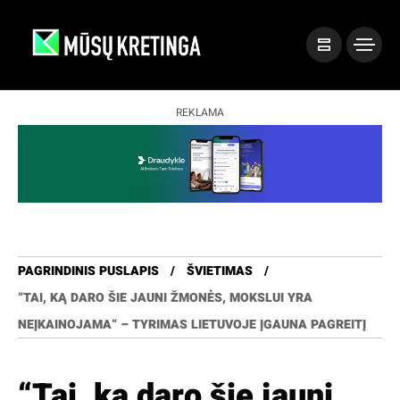
REKLAMA
PAGRINDINIS PUSLAPIS
ŠVIETIMAS
“TAI, KĄ DARO ŠIE JAUNI ŽMONĖS, MOKSLUI YRA
NEĮKAINOJAMA“ – TYRIMAS LIETUVOJE ĮGAUNA PAGREITĮ
“Tai, ką daro šie jauni