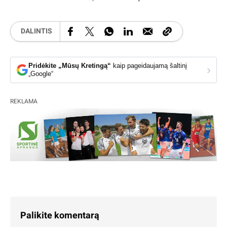
DALINTIS
Pridėkite „Mūsų Kretingą“
kaip pageidaujamą šaltinį
›
„Google“
REKLAMA
Palikite komentarą