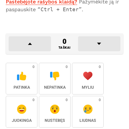
Pastebėjote rašybos klaidą?
Pažymėkite ją ir
paspauskite
Ctrl + Enter
.
0
TAŠKAI
0
0
0
PATINKA
NEPATINKA
MYLIU
0
0
0
JUOKINGA
NUSTEBĘS
LIŪDNAS