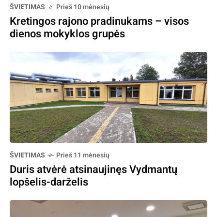
ŠVIETIMAS
Prieš 10 mėnesių
Kretingos rajono pradinukams – visos
dienos mokyklos grupės
ŠVIETIMAS
Prieš 11 mėnesių
Duris atvėrė atsinaujinęs Vydmantų
lopšelis-darželis