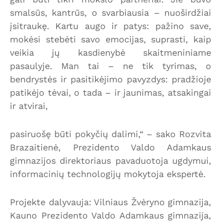
smalsūs, kantrūs, o svarbiausia – nuoširdžiai
įsitraukę. Kartu augo ir patys: pažino save,
mokėsi stebėti savo emocijas, suprasti, kaip
veikia jų kasdienybė skaitmeniniame
pasaulyje. Man tai – ne tik tyrimas, o
bendrystės ir pasitikėjimo pavyzdys: pradžioje
patikėjo tėvai, o tada – ir jaunimas, atsakingai
ir atvirai,
pasiruošę būti pokyčių dalimi,“ – sako Rozvita
Brazaitienė, Prezidento Valdo Adamkaus
gimnazijos direktoriaus pavaduotoja ugdymui,
informacinių technologijų mokytoja ekspertė.
Projekte dalyvauja: Vilniaus Žvėryno gimnazija,
Kauno Prezidento Valdo Adamkaus gimnazija,