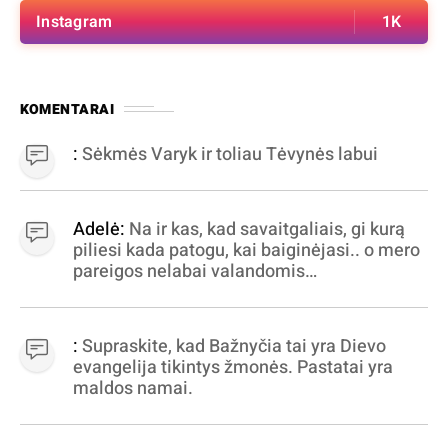
Instagram
1K
KOMENTARAI
:
Sėkmės Varyk ir toliau Tėvynės labui
Adelė:
Na ir kas, kad savaitgaliais, gi kurą
piliesi kada patogu, kai baiginėjasi.. o mero
pareigos nelabai valandomis
apibrėžiamos.. nežinau, bereikalingas oro
virpinimas, ieškokit kur milijonus vagia
dujininkai, elektros aferistai, stadionų
:
Supraskite, kad Bažnyčia tai yra Dievo
statytojai Vilnuje
evangelija tikintys žmonės. Pastatai yra
maldos namai.