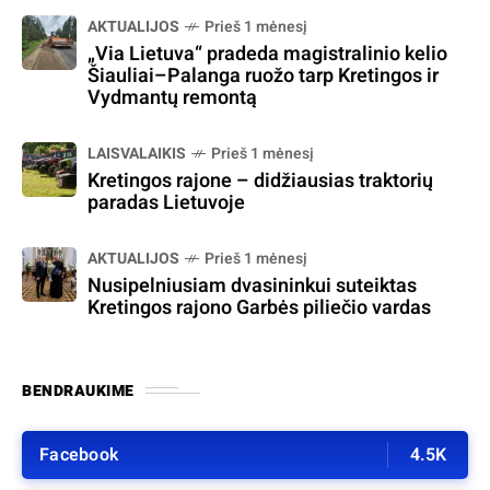
AKTUALIJOS
Prieš 1 mėnesį
„Via Lietuva“ pradeda magistralinio kelio
Šiauliai–Palanga ruožo tarp Kretingos ir
Vydmantų remontą
LAISVALAIKIS
Prieš 1 mėnesį
Kretingos rajone – didžiausias traktorių
paradas Lietuvoje
AKTUALIJOS
Prieš 1 mėnesį
Nusipelniusiam dvasininkui suteiktas
Kretingos rajono Garbės piliečio vardas
BENDRAUKIME
Facebook
4.5K