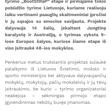
tyrimo „BootStRaP“ etape ir pirmajame tokio
pobūdžio tyrime Lietuvoje, kuriame realiuoju
laiku vertinami paauglių skaitmeniniai įpročiai
ir jų sąsajos su emocine savijauta. Projekte
dalyvauja 14 šalių, įskaitant Jungtinę
karalystę ir Australiją, o tyrimas vyksta 9-
iose Europos šalyse, kuriose šiame etape iš
viso įsitraukė 48-ios mokyklos.
Penkerius metus truksiantis projektas sulaukė
palaikymo iš Lietuvos Švietimo, mokslo ir
sporto ministerijos bei aktyvaus dalyvaujančių
mokyklų, mokytojų, pačių moksleivių ir jų tėvų
įsitraukimo, be kurio – tyrimo organizatoriai
neabejoja – sėkmingas pirmojo etapo
įgyvendinimas nebūtų buvęs įmanomas.