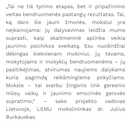
„Tai ne tik tyrimo etapas, bet ir pripažinimo
vertas bendruomenės pastangų rezultatas. Tai,
ką daro šie jauni žmonės, mokslui yra
neįkainojama: jų dalyvavimas leidžia mums
suprasti, kaip skaitmeninė aplinka veikia
jaunimo psichikos sveikatą. Esu nuoširdžiai
dėkingas kiekvienam mokiniui, jų tėvams,
mokytojams ir mokyklų bendruomenėms – jų
pasitikėjimas, atvirumas naujiems dalykams
kuria pagrindą reikšmingiems pokyčiams.
Moksle – tai svarbu žingsnis link geresnio
mūsų vaikų ir jaunimo emocinės gerovės
supratimo,“ – sako projekto vadovas
Lietuvoje, LSMU mokslininkas dr. Julius
Burkauskas.