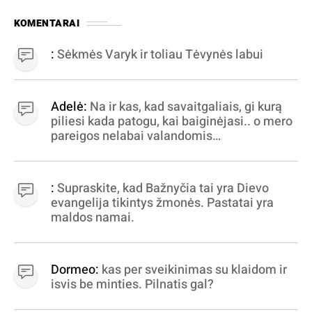
KOMENTARAI
:
Sėkmės Varyk ir toliau Tėvynės labui
Adelė:
Na ir kas, kad savaitgaliais, gi kurą
piliesi kada patogu, kai baiginėjasi.. o mero
pareigos nelabai valandomis
apibrėžiamos.. nežinau, bereikalingas oro
virpinimas, ieškokit kur milijonus vagia
dujininkai, elektros aferistai, stadionų
:
Supraskite, kad Bažnyčia tai yra Dievo
statytojai Vilnuje
evangelija tikintys žmonės. Pastatai yra
maldos namai.
Dormeo:
kas per sveikinimas su klaidom ir
isvis be minties. Pilnatis gal?