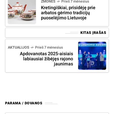
ŽMONĖS
Prieš 7 mėnesius
Kretingiškiai, prisidėję prie
arbatos gėrimo tradicijų
puoselėjimo Lietuvoje
KITAS ĮRAŠAS
AKTUALIJOS
Prieš 7 mėnesius
Apdovanotas 2025-aisiais
labiausiai žibėjęs rajono
jaunimas
PARAMA / DOVANOS