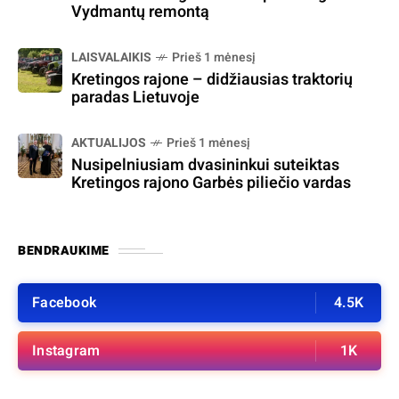
Vydmantų remontą
LAISVALAIKIS
Prieš 1 mėnesį
Kretingos rajone – didžiausias traktorių
paradas Lietuvoje
AKTUALIJOS
Prieš 1 mėnesį
Nusipelniusiam dvasininkui suteiktas
Kretingos rajono Garbės piliečio vardas
BENDRAUKIME
Facebook
4.5K
Instagram
1K