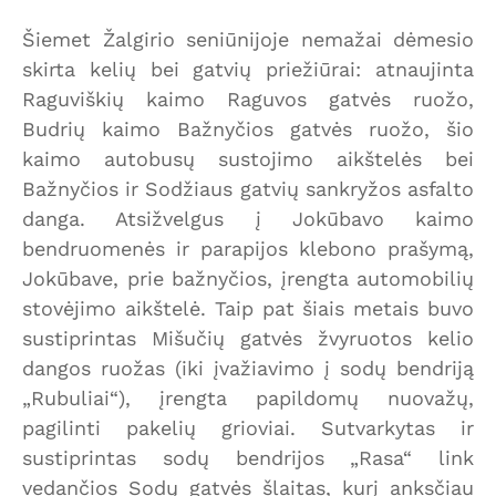
Šiemet Žalgirio seniūnijoje nemažai dėmesio
skirta kelių bei gatvių priežiūrai: atnaujinta
Raguviškių kaimo Raguvos gatvės ruožo,
Budrių kaimo Bažnyčios gatvės ruožo, šio
kaimo autobusų sustojimo aikštelės bei
Bažnyčios ir Sodžiaus gatvių sankryžos asfalto
danga. Atsižvelgus į Jokūbavo kaimo
bendruomenės ir parapijos klebono prašymą,
Jokūbave, prie bažnyčios, įrengta automobilių
stovėjimo aikštelė. Taip pat šiais metais buvo
sustiprintas Mišučių gatvės žvyruotos kelio
dangos ruožas (iki įvažiavimo į sodų bendriją
„Rubuliai“), įrengta papildomų nuovažų,
pagilinti pakelių grioviai. Sutvarkytas ir
sustiprintas sodų bendrijos „Rasa“ link
vedančios Sodų gatvės šlaitas, kurį anksčiau