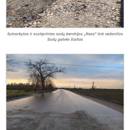
Sutvarkytas ir sustiprintas sodų bendrijos „Rasa“ link vedančios
Sodų gatvės šlaitas