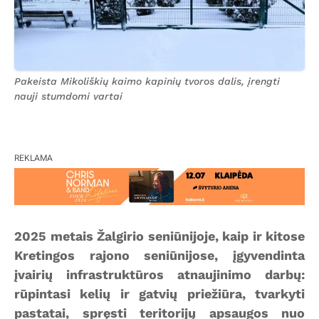
Pakeista Mikoliškių kaimo kapinių tvoros dalis, įrengti
nauji stumdomi vartai
REKLAMA
2025 metais Žalgirio seniūnijoje, kaip ir kitose
Kretingos rajono seniūnijose, įgyvendinta
įvairių infrastruktūros atnaujinimo darbų:
rūpintasi kelių ir gatvių priežiūra, tvarkyti
pastatai, spręsti teritorijų apsaugos nuo