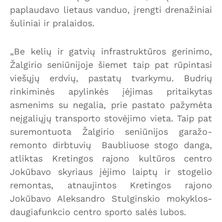
paplaudavo lietaus vanduo, įrengti drenažiniai
šuliniai ir pralaidos.
„Be kelių ir gatvių infrastruktūros gerinimo,
Žalgirio seniūnijoje šiemet taip pat rūpintasi
viešųjų erdvių, pastatų tvarkymu. Budrių
rinkiminės apylinkės įėjimas pritaikytas
asmenims su negalia, prie pastato pažymėta
neįgaliųjų transporto stovėjimo vieta. Taip pat
suremontuota Žalgirio seniūnijos garažo-
remonto dirbtuvių Baubliuose stogo danga,
atliktas Kretingos rajono kultūros centro
Jokūbavo skyriaus įėjimo laiptų ir stogelio
remontas, atnaujintos Kretingos rajono
Jokūbavo Aleksandro Stulginskio mokyklos-
daugiafunkcio centro sporto salės lubos.