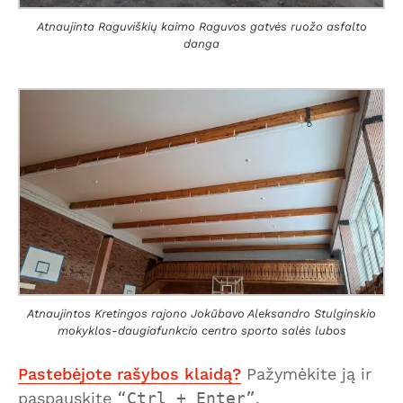
Atnaujinta Raguviškių kaimo Raguvos gatvės ruožo asfalto
danga
Atnaujintos Kretingos rajono Jokūbavo Aleksandro Stulginskio
mokyklos-daugiafunkcio centro sporto salės lubos
Pastebėjote rašybos klaidą?
Pažymėkite ją ir
paspauskite
Ctrl + Enter
.