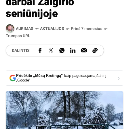
darbai Žalgirio
seniūnijoje
AURIMAS
AKTUALIJOS
Prieš 7 mėnesius
Trumpas URL
DALINTIS
Pridėkite „Mūsų Kretingą“
kaip pageidaujamą šaltinį
›
„Google“