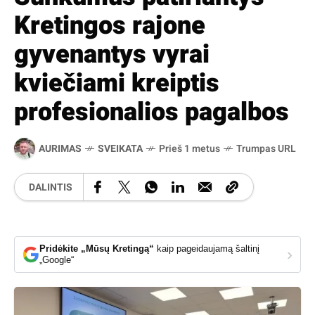
Kretingos rajone
gyvenantys vyrai
kviečiami kreiptis
profesionalios pagalbos
AURIMAS
SVEIKATA
Prieš 1 metus
Trumpas URL
DALINTIS
Pridėkite „Mūsų Kretingą“
kaip pageidaujamą šaltinį
›
„Google“