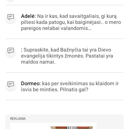
Adelė:
Na ir kas, kad savaitgaliais, gi kurą
piliesi kada patogu, kai baiginėjasi.. o mero
pareigos nelabai valandomis
apibrėžiamos.. nežinau, bereikalingas oro
virpinimas, ieškokit kur milijonus vagia
dujininkai, elektros aferistai, stadionų
:
Supraskite, kad Bažnyčia tai yra Dievo
statytojai Vilnuje
evangelija tikintys žmonės. Pastatai yra
maldos namai.
Dormeo:
kas per sveikinimas su klaidom ir
isvis be minties. Pilnatis gal?
REKLAMA