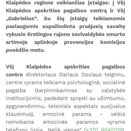
Klaipėdos regione veikiančias įstaigas: į VšĮ
Klaipėdos apskrities pagalbos centrą ir VšĮ
„Gabrielius“. Su šių įstaigų teikiamomis
paslaugomis supažindinta praėjusią savaitę
vykusio Kretingos rajono savivaldybės smurto
artimoje aplinkoje prevencijos komisijos
posėdžio metu.
VšĮ Klaipėdos apskrities pagalbos
centro
direktoriaus Dariaus Dociaus teigimu,
centre vyrams teikiama psichologinė, socialinė
pagalba (tarpininkavimas su valstybės
institucijomis, padedant spręsti su užimtumu,
apgyvendinimu, teisiniais aspektais susijusius
klausimus), emocinė parama – veikia
nemokama emocinės paramos vyrams
telefono linija „Nelik vienas“ (
+370 60411119
),