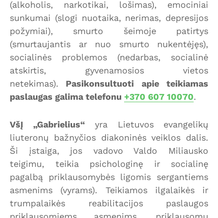
(alkoholis, narkotikai, lošimas), emociniai
sunkumai (slogi nuotaika, nerimas, depresijos
požymiai), smurto šeimoje patirtys
(smurtaujantis ar nuo smurto nukentėjęs),
socialinės problemos (nedarbas, socialinė
atskirtis, gyvenamosios vietos
netekimas).
Pasikonsultuoti apie teikiamas
paslaugas galima telefonu
+370 607 10070
.
VšĮ „Gabrielius“
yra Lietuvos evangelikų
liuteronų bažnyčios diakoninės veiklos dalis.
Ši įstaiga, jos vadovo Valdo Miliausko
teigimu, teikia psichologinę ir socialinę
pagalbą priklausomybės ligomis sergantiems
asmenims (vyrams). Teikiamos ilgalaikės ir
trumpalaikės reabilitacijos paslaugos
priklausomiems asmenims, priklausomų