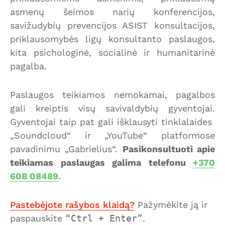
asmenų šeimos narių konferencijos,
savižudybių prevencijos ASIST konsultacijos,
priklausomybės ligų konsultanto paslaugos,
kita psichologinė, socialinė ir humanitarinė
pagalba.
Paslaugos teikiamos nemokamai, pagalbos
gali kreiptis visų savivaldybių gyventojai.
Gyventojai taip pat gali išklausyti tinklalaides
„Soundcloud“ ir „YouTube“ platformose
pavadinimu „Gabrielius“.
Pasikonsultuoti apie
teikiamas paslaugas galima telefonu
+370
608 08489
.
Pastebėjote rašybos klaidą?
Pažymėkite ją ir
paspauskite
Ctrl + Enter
.