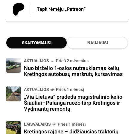
Tapk rėmėju „Patreon“
SKAITOMIAUSI
NAUJAUSI
AKTUALIJOS
Prieš 2 mėnesius
Nuo birželio 1-osios nutraukiamas kelių
Kretingos autobusų maršrutų kursavimas
AKTUALIJOS
Prieš 1 mėnesį
„Via Lietuva“ pradeda magistralinio kelio
Šiauliai–Palanga ruožo tarp Kretingos ir
Vydmantų remontą
LAISVALAIKIS
Prieš 1 mėnesį
Kretingos rajone – didžiausias traktorių