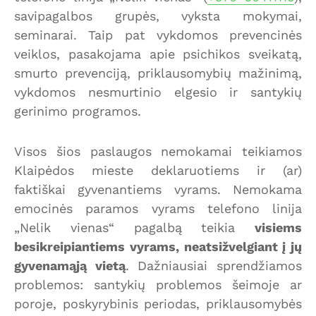
savipagalbos grupės, vyksta mokymai,
seminarai. Taip pat vykdomos prevencinės
veiklos, pasakojama apie psichikos sveikatą,
smurto prevenciją, priklausomybių mažinimą,
vykdomos nesmurtinio elgesio ir santykių
gerinimo programos.
Visos šios paslaugos nemokamai teikiamos
Klaipėdos mieste deklaruotiems ir (ar)
faktiškai gyvenantiems vyrams. Nemokama
emocinės paramos vyrams telefono linija
„Nelik vienas“ pagalbą teikia
visiems
besikreipiantiems vyrams, neatsižvelgiant į jų
gyvenamąją vietą
. Dažniausiai sprendžiamos
problemos: santykių problemos šeimoje ar
poroje, poskyrybinis periodas, priklausomybės