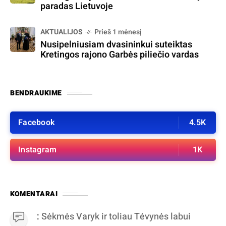
paradas Lietuvoje
AKTUALIJOS
Prieš 1 mėnesį
Nusipelniusiam dvasininkui suteiktas
Kretingos rajono Garbės piliečio vardas
BENDRAUKIME
Facebook
4.5K
Instagram
1K
KOMENTARAI
:
Sėkmės Varyk ir toliau Tėvynės labui