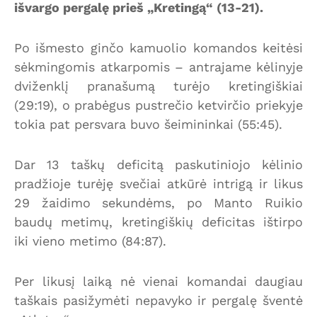
išvargo pergalę prieš „Kretingą“ (13-21).
Po išmesto ginčo kamuolio komandos keitėsi
sėkmingomis atkarpomis – antrajame kėlinyje
dviženklį pranašumą turėjo kretingiškiai
(29:19), o prabėgus pustrečio ketvirčio priekyje
tokia pat persvara buvo šeimininkai (55:45).
Dar 13 taškų deficitą paskutiniojo kėlinio
pradžioje turėję svečiai atkūrė intrigą ir likus
29 žaidimo sekundėms, po Manto Ruikio
baudų metimų, kretingiškių deficitas ištirpo
iki vieno metimo (84:87).
Per likusį laiką nė vienai komandai daugiau
taškais pasižymėti nepavyko ir pergalę šventė