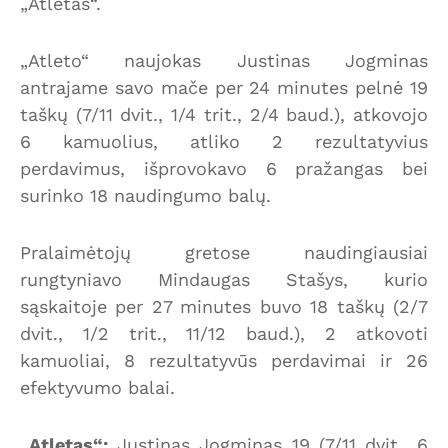
„Atletas“.
„Atleto“ naujokas Justinas Jogminas
antrajame savo mače per 24 minutes pelnė 19
taškų (7/11 dvit., 1/4 trit., 2/4 baud.), atkovojo
6 kamuolius, atliko 2 rezultatyvius
perdavimus, išprovokavo 6 pražangas bei
surinko 18 naudingumo balų.
Pralaimėtojų gretose naudingiausiai
rungtyniavo Mindaugas Stašys, kurio
sąskaitoje per 27 minutes buvo 18 taškų (2/7
dvit., 1/2 trit., 11/12 baud.), 2 atkovoti
kamuoliai, 8 rezultatyvūs perdavimai ir 26
efektyvumo balai.
„Atletas“:
Justinas Jogminas 19 (7/11 dvit., 6