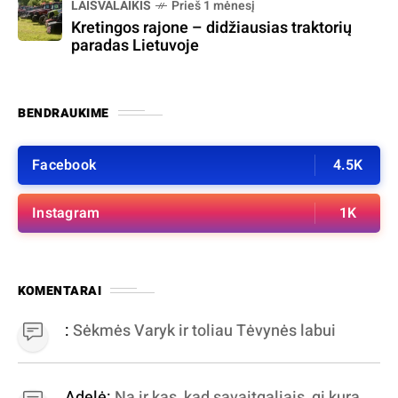
LAISVALAIKIS
Prieš 1 mėnesį
Kretingos rajone – didžiausias traktorių
paradas Lietuvoje
BENDRAUKIME
Facebook
4.5K
Instagram
1K
KOMENTARAI
:
Sėkmės Varyk ir toliau Tėvynės labui
Adelė:
Na ir kas, kad savaitgaliais, gi kurą