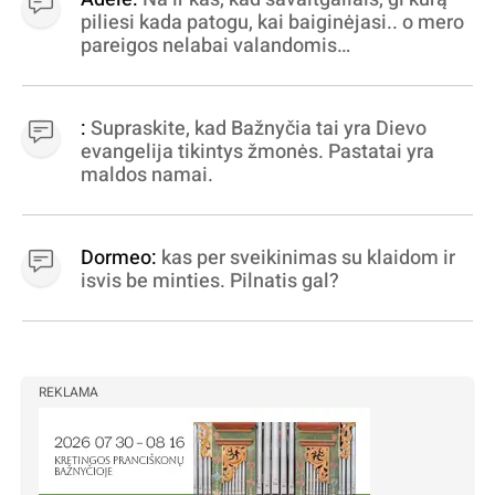
piliesi kada patogu, kai baiginėjasi.. o mero
pareigos nelabai valandomis
apibrėžiamos.. nežinau, bereikalingas oro
virpinimas, ieškokit kur milijonus vagia
dujininkai, elektros aferistai, stadionų
:
Supraskite, kad Bažnyčia tai yra Dievo
statytojai Vilnuje
evangelija tikintys žmonės. Pastatai yra
maldos namai.
Dormeo:
kas per sveikinimas su klaidom ir
isvis be minties. Pilnatis gal?
REKLAMA