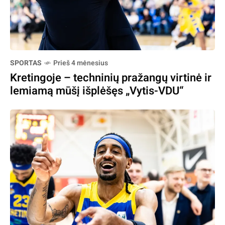
SPORTAS
Prieš 4 mėnesius
Kretingoje – techninių pražangų virtinė ir
lemiamą mūšį išplėšęs „Vytis-VDU“