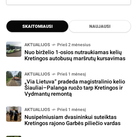
SKAITOMIAUSI
NAUJAUSI
AKTUALIJOS
Prieš 2 mėnesius
Nuo birželio 1-osios nutraukiamas kelių
Kretingos autobusų maršrutų kursavimas
AKTUALIJOS
Prieš 1 mėnesį
„Via Lietuva“ pradeda magistralinio kelio
Šiauliai–Palanga ruožo tarp Kretingos ir
Vydmantų remontą
AKTUALIJOS
Prieš 1 mėnesį
Nusipelniusiam dvasininkui suteiktas
Kretingos rajono Garbės piliečio vardas