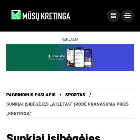
REKLAMA
PAGRINDINIS PUSLAPIS
SPORTAS
SUNKIAI ĮSIBĖGĖJĘS „ATLETAS“ ĮRODĖ PRANAŠUMĄ PRIEŠ
„KRETINGĄ“
Sunkiai įsibėgėjęs