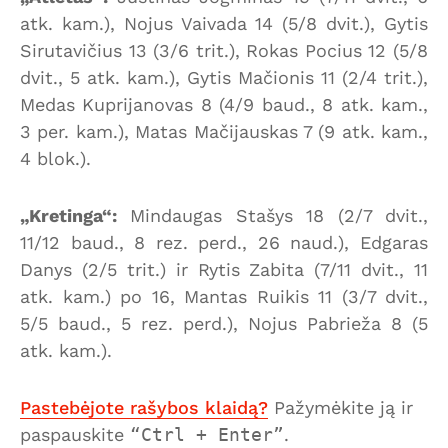
atk. kam.), Nojus Vaivada 14 (5/8 dvit.), Gytis
Sirutavičius 13 (3/6 trit.), Rokas Pocius 12 (5/8
dvit., 5 atk. kam.), Gytis Mačionis 11 (2/4 trit.),
Medas Kuprijanovas 8 (4/9 baud., 8 atk. kam.,
3 per. kam.), Matas Mačijauskas 7 (9 atk. kam.,
4 blok.).
„Kretinga“:
Mindaugas Stašys 18 (2/7 dvit.,
11/12 baud., 8 rez. perd., 26 naud.), Edgaras
Danys (2/5 trit.) ir Rytis Zabita (7/11 dvit., 11
atk. kam.) po 16, Mantas Ruikis 11 (3/7 dvit.,
5/5 baud., 5 rez. perd.), Nojus Pabrieža 8 (5
atk. kam.).
Pastebėjote rašybos klaidą?
Pažymėkite ją ir
paspauskite
Ctrl + Enter
.