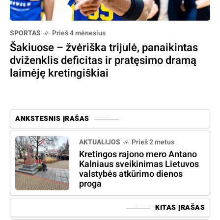
SPORTAS
Prieš 4 mėnesius
Šakiuose – žvėriška trijulė, panaikintas
dviženklis deficitas ir pratęsimo dramą
laimėję kretingiškiai
ANKSTESNIS ĮRAŠAS
AKTUALIJOS
Prieš 2 metus
Kretingos rajono mero Antano
Kalniaus sveikinimas Lietuvos
valstybės atkūrimo dienos
proga
KITAS ĮRAŠAS