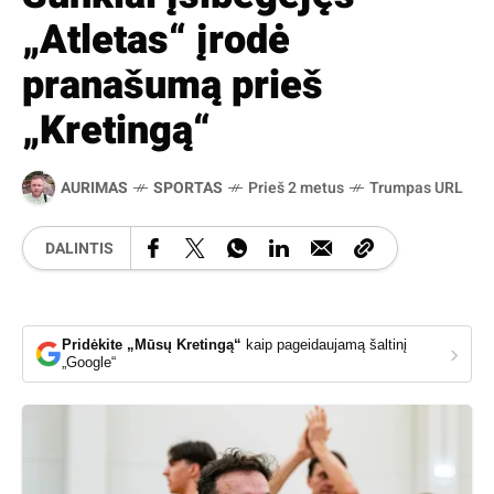
„Atletas“ įrodė
pranašumą prieš
„Kretingą“
AURIMAS
SPORTAS
Prieš 2 metus
Trumpas URL
DALINTIS
Pridėkite „Mūsų Kretingą“
kaip pageidaujamą šaltinį
›
„Google“