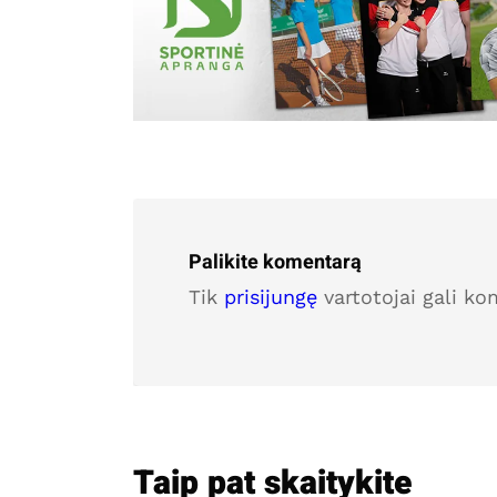
Palikite komentarą
Tik
prisijungę
vartotojai gali ko
Taip pat skaitykite