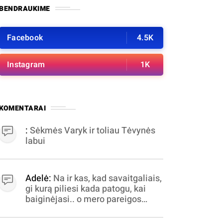
BENDRAUKIME
Facebook
4.5K
Instagram
1K
KOMENTARAI
:
Sėkmės Varyk ir toliau Tėvynės
labui
Adelė:
Na ir kas, kad savaitgaliais,
gi kurą piliesi kada patogu, kai
baiginėjasi.. o mero pareigos
nelabai valandomis
apibrėžiamos.. nežinau,