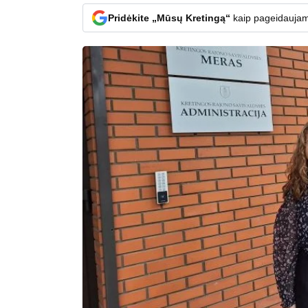
Pridėkite „Mūsų Kretingą“
kaip pageidaujam