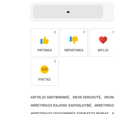
0
0
PATINKA
NEPATINKA
MYLIU
0
PIKTAS
ATVEJO VADYBININKĖ
IEVA VENCKUTĖ
KON
KRETINGOS RAJONO SAVIVALDYBĖ
KRETINGO
KRETINGOS VISUOMENĖS SVEIKATOS BIURAS