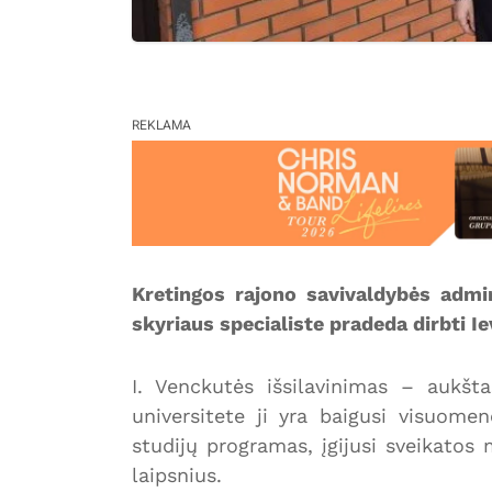
REKLAMA
Kretingos rajono savivaldybės admini
skyriaus specialiste pradeda dirbti I
I. Venckutės išsilavinimas – aukšta
universitete ji yra baigusi visuome
studijų programas, įgijusi sveikatos
laipsnius.