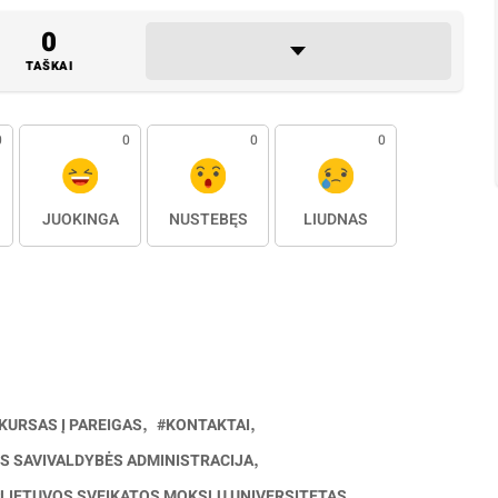
0
TAŠKAI
0
0
0
0
JUOKINGA
NUSTEBĘS
LIŪDNAS
KURSAS Į PAREIGAS
KONTAKTAI
S SAVIVALDYBĖS ADMINISTRACIJA
LIETUVOS SVEIKATOS MOKSLŲ UNIVERSITETAS