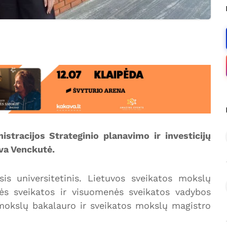
stracijos Strateginio planavimo ir investicijų
eva Venckutė.
sis universitetinis. Lietuvos sveikatos mokslų
nės sveikatos ir visuomenės sveikatos vadybos
 mokslų bakalauro ir sveikatos mokslų magistro