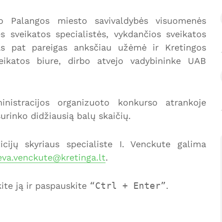
o Palangos miesto savivaldybės visuomenės
 sveikatos specialistės, vykdančios sveikatos
ias pat pareigas anksčiau užėmė ir Kretingos
eikatos biure, dirbo atvejo vadybininke UAB
inistracijos organizuoto konkurso atrankoje
urinko didžiausią balų skaičių.
icijų skyriaus specialiste I. Venckute galima
eva.venckute@kretinga.lt
.
te ją ir paspauskite
Ctrl + Enter
.