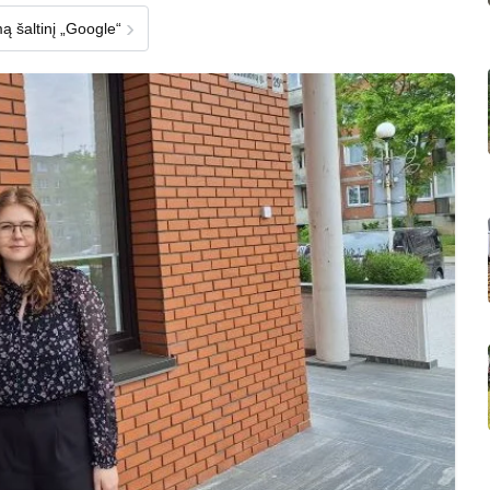
›
ą šaltinį „Google“