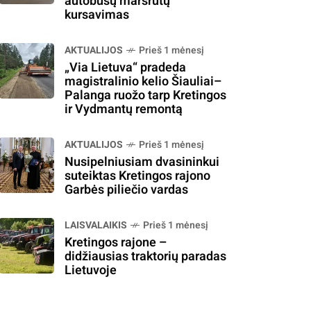
autobusų maršrutų
kursavimas
AKTUALIJOS
Prieš 1 mėnesį
„Via Lietuva“ pradeda
magistralinio kelio Šiauliai–
Palanga ruožo tarp Kretingos
ir Vydmantų remontą
AKTUALIJOS
Prieš 1 mėnesį
Nusipelniusiam dvasininkui
suteiktas Kretingos rajono
Garbės piliečio vardas
LAISVALAIKIS
Prieš 1 mėnesį
Kretingos rajone –
didžiausias traktorių paradas
Lietuvoje