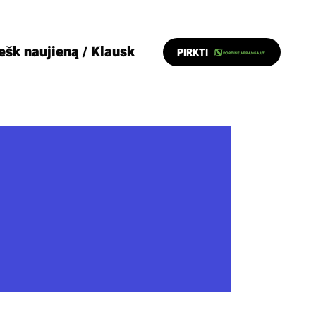
ešk naujieną / Klausk
PIRKTI