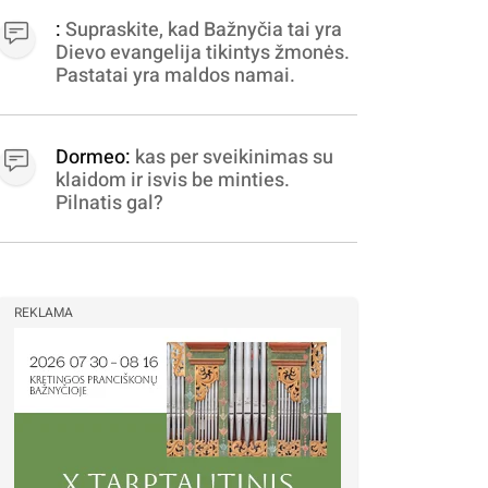
bereikalingas oro virpinimas,
:
Supraskite, kad Bažnyčia tai yra
ieškokit kur milijonus vagia
Dievo evangelija tikintys žmonės.
dujininkai, elektros aferistai,
Pastatai yra maldos namai.
stadionų statytojai Vilnuje
Dormeo:
kas per sveikinimas su
klaidom ir isvis be minties.
Pilnatis gal?
REKLAMA