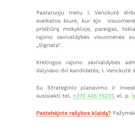
Pastaruoju metu I. Venckutė dirb
sveikatos biure, kur ėjo visuomenės
priežiūrą mokykloje, pareigas, tok
rajono savivaldybės visuomenės sv
„Signata“.
Kretingos rajono savivaldybės adm
dalyvavo dvi kandidatės, I. Venckutė s
Su Strateginio planavimo ir invest
susisiekti tel.
+370 445 76231
, el. p.
i
Pastebėjote rašybos klaidą?
Pažymėki