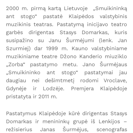
2000 m. pirmą kartą Lietuvoje „Smuikininką
ant stogo“ pastatė Klaipėdos valstybinis
muzikinis teatras. Pastatymą inicijavo teatro
garbės dirigentas Stasys Domarkas, kuris
susipažino su Janu Šurmėjumi (lenk. Jan
Szurmiej) dar 1999 m. Kauno valstybiniame
muzikiniame teatre Džono Kanderio miuziklo
„Zorba“ pastatymo metu. Jano Šurmėjaus
„Smuikininko ant stogo“ pastatymai jau
daugiau nei dešimtmetį rodomi Vroclave,
Gdynėje ir Lodzėje. Premjera Klaipėdoje
pristatyta ir 2011 m.
Pastatymus Klaipėdoje kūrė dirigentas Stasys
Domarkas ir menininkų grupė iš Lenkijos –
režisierius Janas Šurmėjus, scenografas