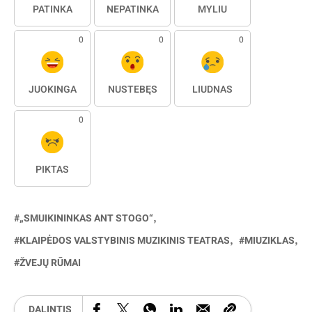
PATINKA
NEPATINKA
MYLIU
0
0
0
JUOKINGA
NUSTEBĘS
LIŪDNAS
0
PIKTAS
„SMUIKININKAS ANT STOGO“
KLAIPĖDOS VALSTYBINIS MUZIKINIS TEATRAS
MIUZIKLAS
ŽVEJŲ RŪMAI
DALINTIS