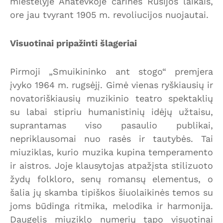
miestelyje Anatevkoje carinės Rusijos laikais,
ore jau tvyrant 1905 m. revoliucijos nuojautai.
Visuotinai pripažinti šlageriai
Pirmoji „Smuikininko ant stogo“ premjera
įvyko 1964 m. rugsėjį. Gimė vienas ryškiausių ir
novatoriškiausių muzikinio teatro spektaklių
su labai stipriu humanistinių idėjų užtaisu,
suprantamas viso pasaulio publikai,
nepriklausomai nuo rasės ir tautybės. Tai
miuziklas, kurio muzika kupina temperamento
ir aistros. Joje klausytojas atpažįsta stilizuoto
žydų folkloro, senų romansų elementus, o
šalia jų skamba tipiškos šiuolaikinės temos su
joms būdinga ritmika, melodika ir harmonija.
Daugelis miuziklo numerių tapo visuotinai