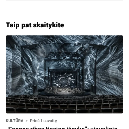
Taip pat skaitykite
KULTŪRA
Prieš 1 savaitę