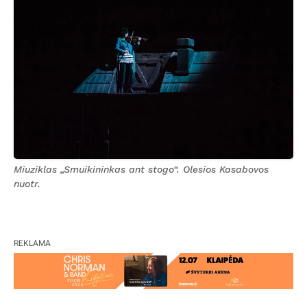
Miuziklas „Smuikininkas ant stogo“. Olesios Kasabovos
nuotr.
REKLAMA