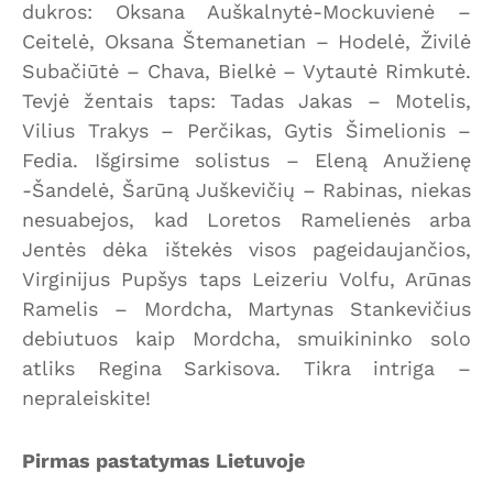
dukros: Oksana Auškalnytė-Mockuvienė –
Ceitelė, Oksana Štemanetian – Hodelė, Živilė
Subačiūtė – Chava, Bielkė – Vytautė Rimkutė.
Tevjė žentais taps: Tadas Jakas – Motelis,
Vilius Trakys – Perčikas, Gytis Šimelionis –
Fedia. Išgirsime solistus – Eleną Anužienę
-Šandelė, Šarūną Juškevičių – Rabinas, niekas
nesuabejos, kad Loretos Ramelienės arba
Jentės dėka ištekės visos pageidaujančios,
Virginijus Pupšys taps Leizeriu Volfu, Arūnas
Ramelis – Mordcha, Martynas Stankevičius
debiutuos kaip Mordcha, smuikininko solo
atliks Regina Sarkisova. Tikra intriga –
nepraleiskite!
Pirmas pastatymas Lietuvoje