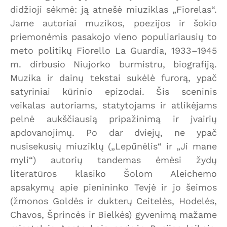
didžioji sėkmė: ją atnešė miuziklas „Fiorelas“.
Jame autoriai muzikos, poezijos ir šokio
priemonėmis pasakojo vieno populiariausių to
meto politikų Fiorello La Guardia, 1933–1945
m. dirbusio Niujorko burmistru, biografiją.
Muzika ir dainų tekstai sukėlė furorą, ypač
satyriniai kūrinio epizodai. Šis sceninis
veikalas autoriams, statytojams ir atlikėjams
pelnė aukščiausią pripažinimą ir įvairių
apdovanojimų. Po dar dviejų, ne ypač
nusisekusių miuziklų („Lepūnėlis“ ir „Ji mane
myli“) autorių tandemas ėmėsi žydų
literatūros klasiko Šolom Aleichemo
apsakymų apie pienininko Tevjė ir jo šeimos
(žmonos Goldės ir dukterų Ceitelės, Hodelės,
Chavos, Šprincės ir Bielkės) gyvenimą mažame