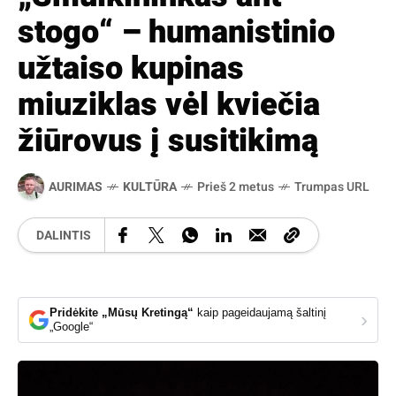
stogo“ – humanistinio
užtaiso kupinas
miuziklas vėl kviečia
žiūrovus į susitikimą
AURIMAS
KULTŪRA
Prieš 2 metus
Trumpas URL
DALINTIS
Pridėkite „Mūsų Kretingą“
kaip pageidaujamą šaltinį
›
„Google“