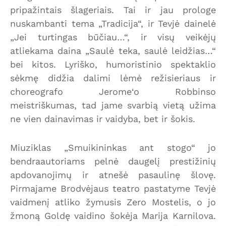
pripažintais šlageriais. Tai ir jau prologe
nuskambanti tema „Tradicija“, ir Tevjė dainelė
„Jei turtingas būčiau…“, ir visų veikėjų
atliekama daina „Saulė teka, saulė leidžias…“
bei kitos. Lyriško, humoristinio spektaklio
sėkmę didžia dalimi lėmė režisieriaus ir
choreografo Jerome‘o Robbinso
meistriškumas, tad jame svarbią vietą užima
ne vien dainavimas ir vaidyba, bet ir šokis.
Miuziklas „Smuikininkas ant stogo“ jo
bendraautoriams pelnė daugelį prestižinių
apdovanojimų ir atnešė pasaulinę šlovę.
Pirmajame Brodvėjaus teatro pastatyme Tevjė
vaidmenį atliko žymusis Zero Mostelis, o jo
žmoną Goldę vaidino šokėja Marija Karnilova.