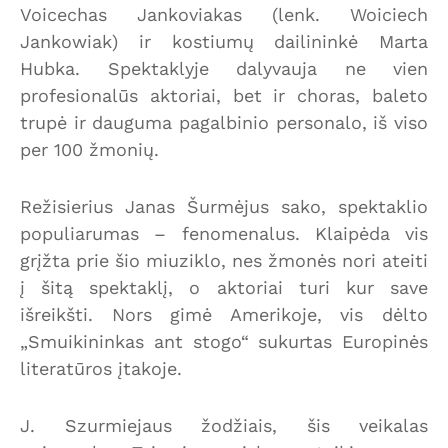
Voicechas Jankoviakas (lenk. Woiciech
Jankowiak) ir kostiumų dailininkė Marta
Hubka. Spektaklyje dalyvauja ne vien
profesionalūs aktoriai, bet ir choras, baleto
trupė ir dauguma pagalbinio personalo, iš viso
per 100 žmonių.
Režisierius Janas Šurmėjus sako, spektaklio
populiarumas – fenomenalus. Klaipėda vis
grįžta prie šio miuziklo, nes žmonės nori ateiti
į šitą spektaklį, o aktoriai turi kur save
išreikšti. Nors gimė Amerikoje, vis dėlto
„Smuikininkas ant stogo“ sukurtas Europinės
literatūros įtakoje.
J. Szurmiejaus žodžiais, šis veikalas