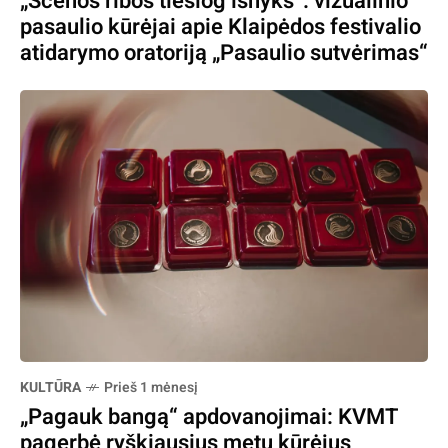
„Scenos ribos tiesiog išnyks“: vizualinio
pasaulio kūrėjai apie Klaipėdos festivalio
atidarymo oratoriją „Pasaulio sutvėrimas“
KULTŪRA
Prieš 1 mėnesį
„Pagauk bangą“ apdovanojimai: KVMT
pagerbė ryškiausius metų kūrėjus