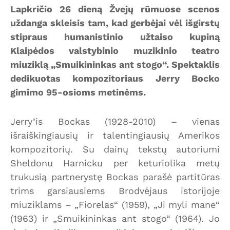
Lapkričio 26 dieną Žvejų rūmuose scenos
uždanga skleisis tam, kad gerbėjai vėl išgirstų
stipraus humanistinio užtaiso kupiną
Klaipėdos valstybinio muzikinio teatro
miuziklą „Smuikininkas ant stogo“. Spektaklis
dedikuotas kompozitoriaus Jerry Bocko
gimimo 95-osioms metinėms.
Jerry’is Bockas (1928-2010) – vienas
išraiškingiausių ir talentingiausių Amerikos
kompozitorių. Su dainų tekstų autoriumi
Sheldonu Harnicku per keturiolika metų
trukusią partnerystę Bockas parašė partitūras
trims garsiausiems Brodvėjaus istorijoje
miuziklams – „Fiorelas“ (1959), „Ji myli mane“
(1963) ir „Smuikininkas ant stogo“ (1964). Jo