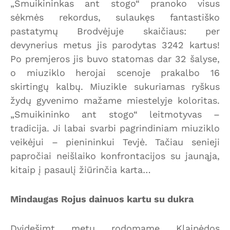
„Smuikininkas ant stogo“ pranoko visus
sėkmės rekordus, sulaukęs fantastiško
pastatymų Brodvėjuje skaičiaus: per
devynerius metus jis parodytas 3242 kartus!
Po premjeros jis buvo statomas dar 32 šalyse,
o miuziklo herojai scenoje prakalbo 16
skirtingų kalbų. Miuzikle sukuriamas ryškus
žydų gyvenimo mažame miestelyje koloritas.
„Smuikininko ant stogo“ leitmotyvas –
tradicija. Ji labai svarbi pagrindiniam miuziklo
veikėjui – pienininkui Tevjė. Tačiau senieji
papročiai neišlaiko konfrontacijos su jaunąja,
kitaip į pasaulį žiūrinčia karta…
Mindaugas Rojus dainuos kartu su dukra
Dvidešimt metų rodomame Klaipėdos