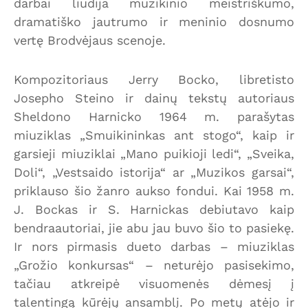
darbai liudija muzikinio meistriškumo,
dramatiško jautrumo ir meninio dosnumo
vertę Brodvėjaus scenoje.
Kompozitoriaus Jerry Bocko, libretisto
Josepho Steino ir dainų tekstų autoriaus
Sheldono Harnicko 1964 m. parašytas
miuziklas „Smuikininkas ant stogo“, kaip ir
garsieji miuziklai „Mano puikioji ledi“, „Sveika,
Doli“, „Vestsaido istorija“ ar „Muzikos garsai“,
priklauso šio žanro aukso fondui. Kai 1958 m.
J. Bockas ir S. Harnickas debiutavo kaip
bendraautoriai, jie abu jau buvo šio to pasiekę.
Ir nors pirmasis dueto darbas – miuziklas
„Grožio konkursas“ – neturėjo pasisekimo,
tačiau atkreipė visuomenės dėmesį į
talentingą kūrėjų ansamblį. Po metų atėjo ir