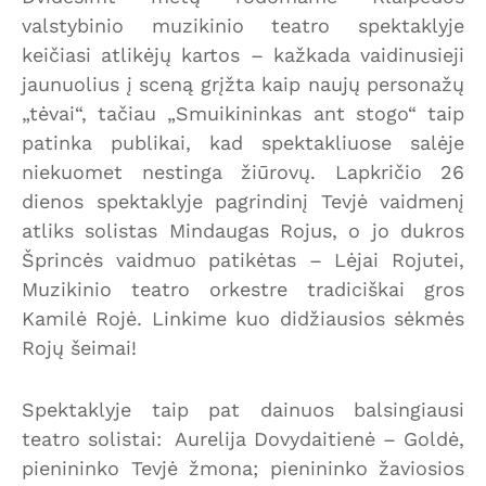
valstybinio muzikinio teatro spektaklyje
keičiasi atlikėjų kartos – kažkada vaidinusieji
jaunuolius į sceną grįžta kaip naujų personažų
„tėvai“, tačiau „Smuikininkas ant stogo“ taip
patinka publikai, kad spektakliuose salėje
niekuomet nestinga žiūrovų. Lapkričio 26
dienos spektaklyje pagrindinį Tevjė vaidmenį
atliks solistas Mindaugas Rojus, o jo dukros
Šprincės vaidmuo patikėtas – Lėjai Rojutei,
Muzikinio teatro orkestre tradiciškai gros
Kamilė Rojė. Linkime kuo didžiausios sėkmės
Rojų šeimai!
Spektaklyje taip pat dainuos balsingiausi
teatro solistai: Aurelija Dovydaitienė – Goldė,
pienininko Tevjė žmona; pienininko žaviosios