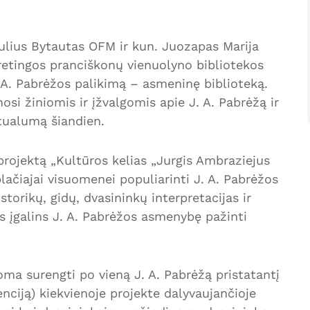
aulius Bytautas OFM ir kun. Juozapas Marija
etingos pranciškonų vienuolyno bibliotekos
 A. Pabrėžos palikimą – asmeninę biblioteką.
osi žiniomis ir įžvalgomis apie J. A. Pabrėžą ir
ktualumą šiandien.
rojektą „Kultūros kelias „Jurgis Ambraziejus
plačiajai visuomenei populiarinti J. A. Pabrėžos
torikų, gidų, dvasininkų interpretacijas ir
is įgalins J. A. Pabrėžos asmenybę pažinti
ma surengti po vieną J. A. Pabrėžą pristatantį
nciją) kiekvienoje projekte dalyvaujančioje