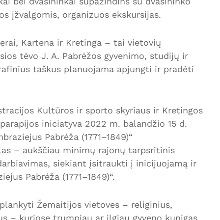
inkai bei dvasininkai supažindins su dvasininko
os įžvalgomis, organizuos ekskursijas.
rai, Kartena ir Kretinga – tai vietovių
ios tėvo J. A. Pabrėžos gyvenimo, studijų ir
afinius taškus planuojama apjungti ir pradėti
racijos Kultūros ir sporto skyriaus ir Kretingos
 parapijos iniciatyva 2022 m. balandžio 15 d.
mbraziejus Pabrėža (1771–1849)“
las – aukščiau minimų rajonų tarpsritinis
rbiavimas, siekiant įsitraukti į inicijuojamą ir
iejus Pabrėža (1771–1849)“.
lankyti Žemaitijos vietoves – religinius,
tus – kuriose trumpiau ar ilgiau gyveno kunigas