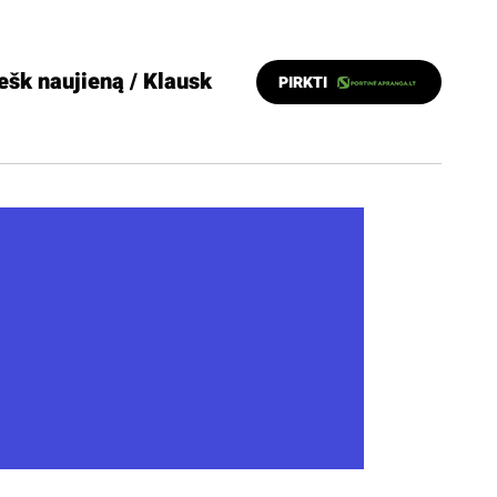
ešk naujieną / Klausk
PIRKTI