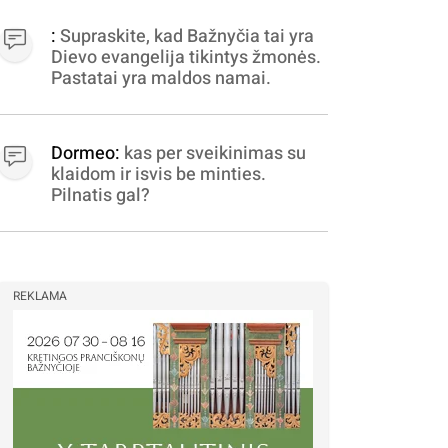
apibrėžiamos.. nežinau,
bereikalingas oro virpinimas,
:
Supraskite, kad Bažnyčia tai yra
ieškokit kur milijonus vagia
Dievo evangelija tikintys žmonės.
dujininkai, elektros aferistai,
Pastatai yra maldos namai.
stadionų statytojai Vilnuje
Dormeo:
kas per sveikinimas su
klaidom ir isvis be minties.
Pilnatis gal?
REKLAMA