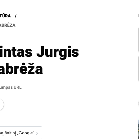
TŪRA
PABRĖŽA
intas Jurgis
abrėža
rumpas URL
›
ą šaltinį „Google“