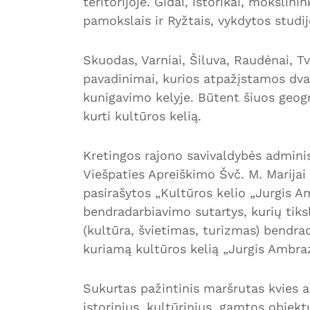
teritorijoje. Gidai, istorikai, mokslin
pamokslais ir Ryžtais, vykdytos studij
Skuodas, Varniai, Šiluva, Raudėnai, Tve
pavadinimai, kurios atpažįstamos dvas
kunigavimo kelyje. Būtent šiuos geogr
kurti kultūros kelią.
Kretingos rajono savivaldybės administ
Viešpaties Apreiškimo Švč. M. Marijai
pasirašytos „Kultūros kelio „Jurgis A
bendradarbiavimo sutartys, kurių tiks
(kultūra, švietimas, turizmas) bendrada
kuriamą kultūros kelią „Jurgis Ambraz
Sukurtas pažintinis maršrutas kvies ap
istorinius, kultūrinius, gamtos objek