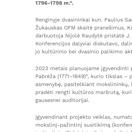
1796-1798 m.“.
Renginyje dvasininkai kun. Paulius S
Žukauskas OFM skaitė pranešimus, Kr
darbuotoja Nijolė Raudytė pristatė J.
Konferencijos dalyviai diskutavo, dalin
jo kultūrinio bei dvasinio palikimo a
2023 metais planuojame įgyvendinti p
Pabrėža (1771–1849)“, kurio tikslas – 
asmenybę, pasitelkiant mokslininkų, is
pradėti rengti kultūros maršrutą, kur
gausesnei auditorijai.
Įgyvendinant projekto veiklas, numato
mokslinį-pažintinį susitikimą (konfere