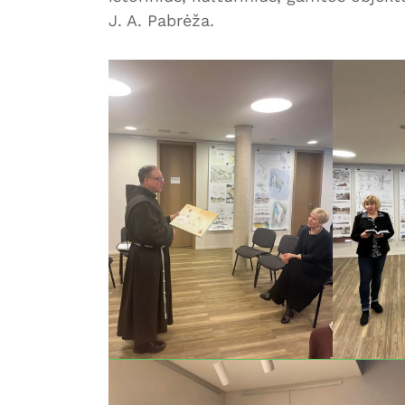
J. A. Pabrėža.