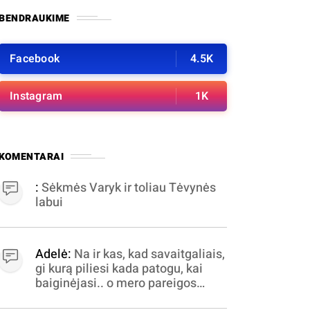
BENDRAUKIME
Facebook
4.5K
Instagram
1K
KOMENTARAI
:
Sėkmės Varyk ir toliau Tėvynės
labui
Adelė:
Na ir kas, kad savaitgaliais,
gi kurą piliesi kada patogu, kai
baiginėjasi.. o mero pareigos
nelabai valandomis