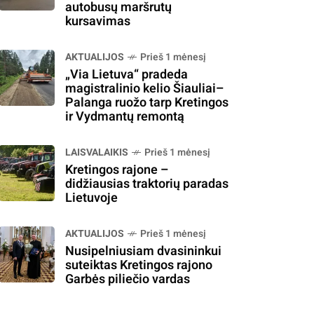
autobusų maršrutų
kursavimas
AKTUALIJOS
Prieš 1 mėnesį
„Via Lietuva“ pradeda
magistralinio kelio Šiauliai–
Palanga ruožo tarp Kretingos
ir Vydmantų remontą
LAISVALAIKIS
Prieš 1 mėnesį
Kretingos rajone –
didžiausias traktorių paradas
Lietuvoje
AKTUALIJOS
Prieš 1 mėnesį
Nusipelniusiam dvasininkui
suteiktas Kretingos rajono
Garbės piliečio vardas