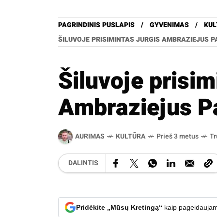
PAGRINDINIS PUSLAPIS
GYVENIMAS
KUL
ŠILUVOJE PRISIMINTAS JURGIS AMBRAZIEJUS 
Šiluvoje prisim
Ambraziejus P
AURIMAS
KULTŪRA
Prieš 3 metus
T
DALINTIS
Pridėkite „Mūsų Kretingą“
kaip pageidaujam