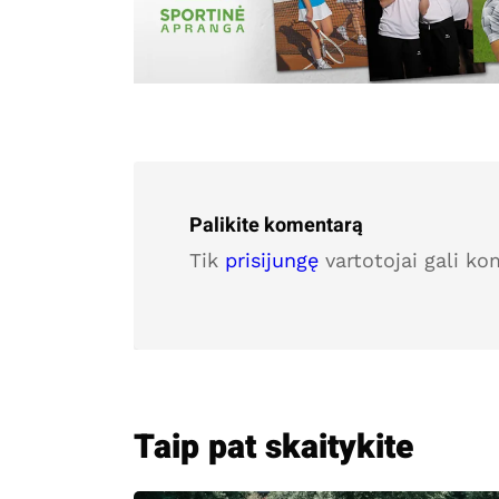
Palikite komentarą
Tik
prisijungę
vartotojai gali ko
Taip pat skaitykite