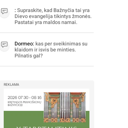
apibrėžiamos.. nežinau,
bereikalingas oro virpinimas,
:
Supraskite, kad Bažnyčia tai yra
ieškokit kur milijonus vagia
Dievo evangelija tikintys žmonės.
dujininkai, elektros aferistai,
Pastatai yra maldos namai.
stadionų statytojai Vilnuje
Dormeo:
kas per sveikinimas su
klaidom ir isvis be minties.
Pilnatis gal?
REKLAMA