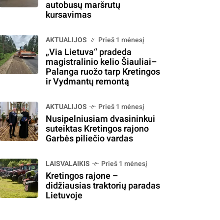
autobusų maršrutų
kursavimas
AKTUALIJOS
Prieš 1 mėnesį
„Via Lietuva“ pradeda
magistralinio kelio Šiauliai–
Palanga ruožo tarp Kretingos
ir Vydmantų remontą
AKTUALIJOS
Prieš 1 mėnesį
Nusipelniusiam dvasininkui
suteiktas Kretingos rajono
Garbės piliečio vardas
LAISVALAIKIS
Prieš 1 mėnesį
Kretingos rajone –
didžiausias traktorių paradas
Lietuvoje