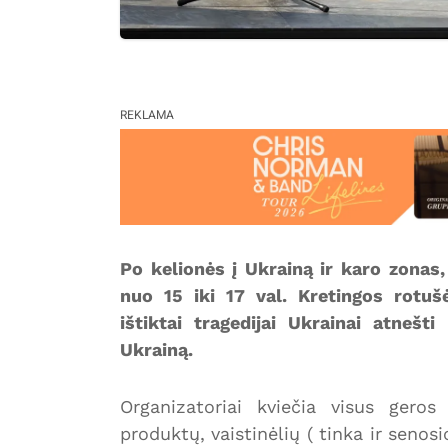
REKLAMA
Po kelionės į Ukrainą ir karo zonas
nuo 15 iki 17 val. Kretingos rotušė
ištiktai tragedijai Ukrainai atneš
Ukrainą.
Organizatoriai kviečia visus gero
produktų, vaistinėlių ( tinka ir senosi