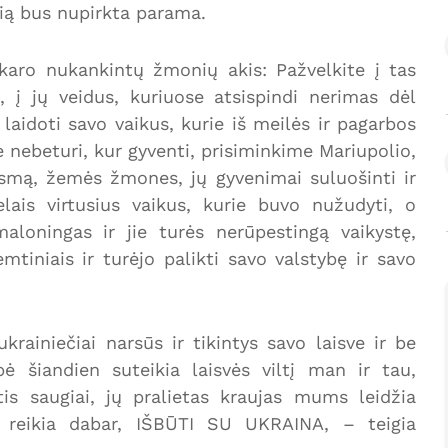
rią bus nupirkta parama.
karo nukankintų žmonių akis: Pažvelkite į tas
, į jų veidus, kuriuose atsispindi nerimas dėl
 laidoti savo vaikus, kurie iš meilės ir pagarbos
ie nebeturi, kur gyventi, prisiminkime Mariupolio,
usmą, žemės žmones, jų gyvenimai suluošinti ir
elais virtusius vaikus, kurie buvo nužudyti, o
loningas ir jie turės nerūpestingą vaikystę,
mtiniais ir turėjo palikti savo valstybę ir savo
rainiečiai narsūs ir tikintys savo laisve ir be
bė šiandien suteikia laisvės viltį man ir tau,
is saugiai, jų pralietas kraujas mums leidžia
ko reikia dabar, IŠBŪTI SU UKRAINA, – teigia