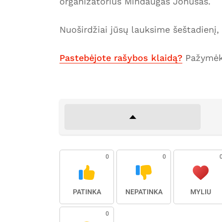
organizatorius Mindaugas Jonušas.
Nuoširdžiai jūsų lauksime šeštadienį, 
Pastebėjote rašybos klaidą?
Pažymėki
0
0
PATINKA
NEPATINKA
MYLIU
0