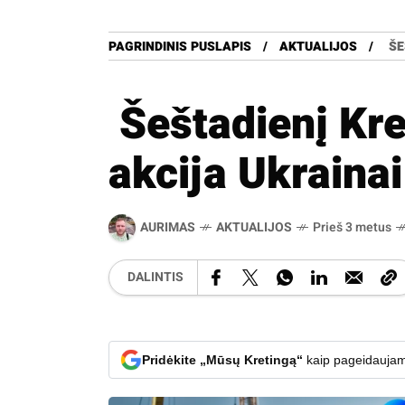
PAGRINDINIS PUSLAPIS
AKTUALIJOS
ŠE
Šeštadienį Kr
akcija Ukrainai
AURIMAS
AKTUALIJOS
Prieš 3 metus
DALINTIS
Pridėkite „Mūsų Kretingą“
kaip pageidaujam