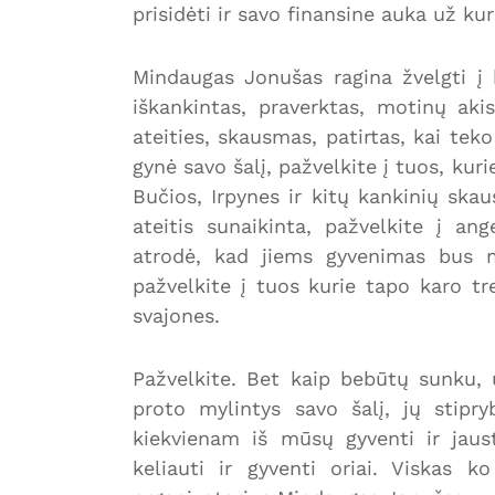
prisidėti ir savo finansine auka už ku
Mindaugas Jonušas ragina žvelgti į 
iškankintas, praverktas, motinų akis
ateities, skausmas, patirtas, kai teko
gynė savo šalį, pažvelkite į tuos, kur
Bučios, Irpynes ir kitų kankinių ska
ateitis sunaikinta, pažvelkite į ang
atrodė, kad jiems gyvenimas bus ma
pažvelkite į tuos kurie tapo karo tre
svajones.
Pažvelkite. Bet kaip bebūtų sunku, uk
proto mylintys savo šalį, jų stipry
kiekvienam iš mūsų gyventi ir jaust
keliauti ir gyventi oriai. Viskas 