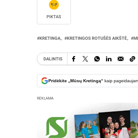
PIKTAS
KRETINGA
KRETINGOS ROTUŠĖS AIKŠTĖ
M
DALINTIS
Pridėkite „Mūsų Kretingą“
kaip pageidaujam
REKLAMA