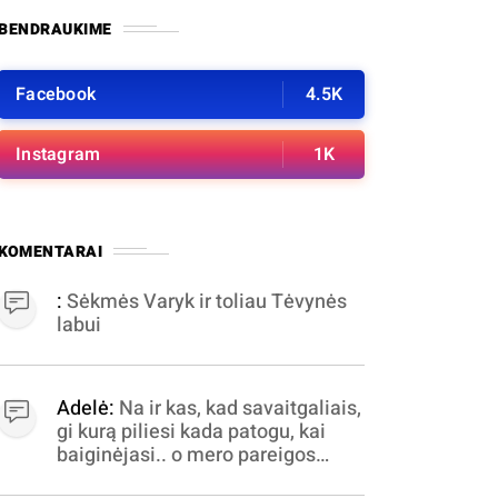
BENDRAUKIME
Facebook
4.5K
Instagram
1K
KOMENTARAI
:
Sėkmės Varyk ir toliau Tėvynės
labui
Adelė:
Na ir kas, kad savaitgaliais,
gi kurą piliesi kada patogu, kai
baiginėjasi.. o mero pareigos
nelabai valandomis