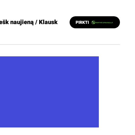
ešk naujieną / Klausk
PIRKTI