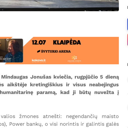
, Mindaugas Jonušas kviečia, rugpjūčio 5 dieną
s aikštėje kretingiškius ir visus neabejingus
ti humanitarinę paramą, kad ji būtų nuvežta į
s valios žmones atnešti: negendančių maisto
os), Power bankų, o visi norintis ir galintis galės