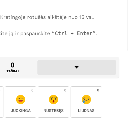
Kretingoje rotušės aikštėje nuo 15 val.
te ją ir paspauskite
Ctrl + Enter
.
0
TAŠKAI
0
0
0
0
JUOKINGA
NUSTEBĘS
LIŪDNAS