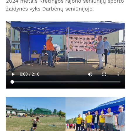
2024 metais Kretingos rajono seniūnijų sporto
žaidynės vyks Darbėnų seniūnijoje.