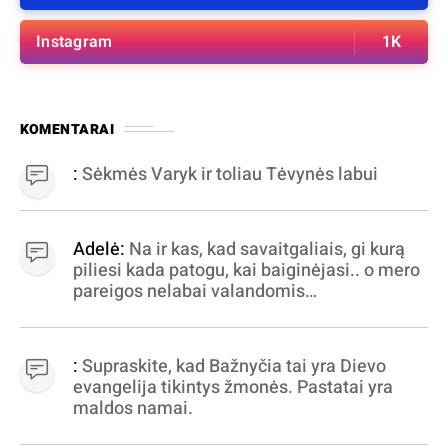
Instagram
1K
KOMENTARAI
:
Sėkmės Varyk ir toliau Tėvynės labui
Adelė:
Na ir kas, kad savaitgaliais, gi kurą
piliesi kada patogu, kai baiginėjasi.. o mero
pareigos nelabai valandomis
apibrėžiamos.. nežinau, bereikalingas oro
virpinimas, ieškokit kur milijonus vagia
dujininkai, elektros aferistai, stadionų
:
Supraskite, kad Bažnyčia tai yra Dievo
statytojai Vilnuje
evangelija tikintys žmonės. Pastatai yra
maldos namai.