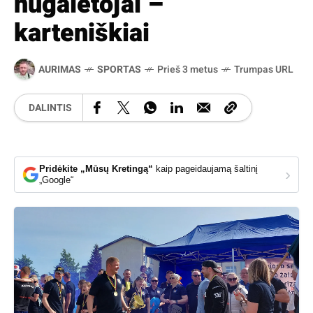
nugalėtojai –
karteniškiai
AURIMAS
SPORTAS
Prieš 3 metus
Trumpas URL
DALINTIS
Pridėkite „Mūsų Kretingą“
kaip pageidaujamą šaltinį
›
„Google“