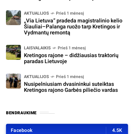
AKTUALIJOS
Prieš 1 mėnesį
„Via Lietuva“ pradeda magistralinio kelio
Šiauliai–Palanga ruožo tarp Kretingos ir
Vydmantų remontą
LAISVALAIKIS
Prieš 1 mėnesį
Kretingos rajone – didžiausias traktorių
paradas Lietuvoje
AKTUALIJOS
Prieš 1 mėnesį
Nusipelniusiam dvasininkui suteiktas
Kretingos rajono Garbės piliečio vardas
BENDRAUKIME
Facebook
4.5K