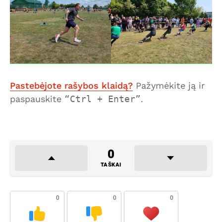
Pastebėjote rašybos klaidą?
Pažymėkite ją ir
paspauskite
Ctrl + Enter
.
0
TAŠKAI
0
0
0