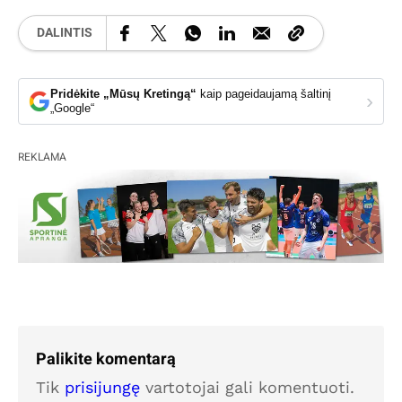
DALINTIS
Pridėkite „Mūsų Kretingą“
kaip pageidaujamą šaltinį
›
„Google“
REKLAMA
Palikite komentarą
Tik
prisijungę
vartotojai gali komentuoti.