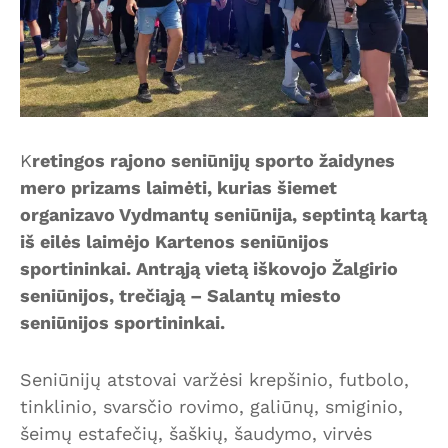
K
retingos rajono seniūnijų sporto žaidynes
mero prizams laimėti, kurias šiemet
organizavo Vydmantų seniūnija, septintą kartą
iš eilės laimėjo Kartenos seniūnijos
sportininkai. Antrąją vietą iškovojo Žalgirio
seniūnijos, trečiąją – Salantų miesto
seniūnijos sportininkai.
Seniūnijų atstovai varžėsi krepšinio, futbolo,
tinklinio, svarsčio rovimo, galiūnų, smiginio,
šeimų estafečių, šaškių, šaudymo, virvės