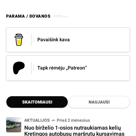
PARAMA / DOVANOS
Pavaišink kava
Tapk rėmėju „Patreon“
SKAITOMIAUSI
NAUJAUSI
AKTUALIJOS
Prieš 2 mėnesius
Nuo birželio 1-osios nutraukiamas kelių
Kretingos autobusų maršrutų kursavimas