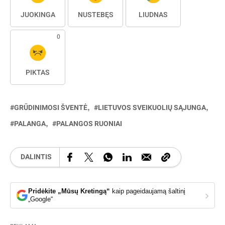
JUOKINGA
NUSTEBĘS
LIŪDNAS
0
PIKTAS
GRŪDINIMOSI ŠVENTĖ
LIETUVOS SVEIKUOLIŲ SĄJUNGA
PALANGA
PALANGOS RUONIAI
DALINTIS
Pridėkite „Mūsų Kretingą“
kaip pageidaujamą šaltinį
›
„Google“