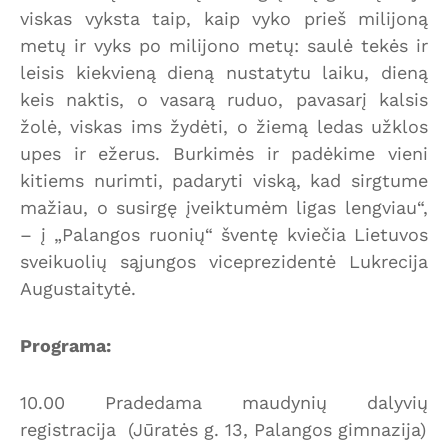
viskas vyksta taip, kaip vyko prieš milijoną
metų ir vyks po milijono metų: saulė tekės ir
leisis kiekvieną dieną nustatytu laiku, dieną
keis naktis, o vasarą ruduo, pavasarį kalsis
žolė, viskas ims žydėti, o žiemą ledas užklos
upes ir ežerus. Burkimės ir padėkime vieni
kitiems nurimti, padaryti viską, kad sirgtume
mažiau, o susirgę įveiktumėm ligas lengviau“,
– į „Palangos ruonių“ šventę kviečia Lietuvos
sveikuolių sąjungos viceprezidentė Lukrecija
Augustaitytė.
Programa:
10.00 Pradedama maudynių dalyvių
registracija (Jūratės g. 13, Palangos gimnazija)