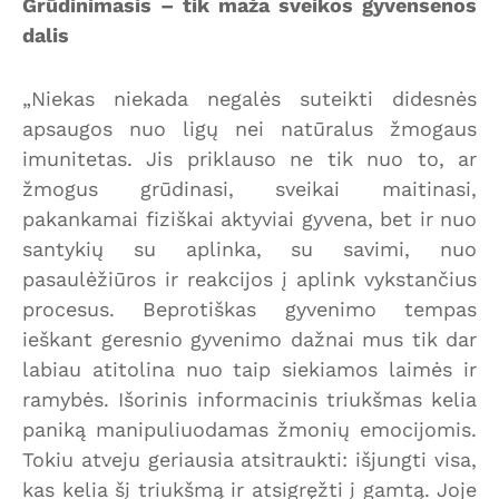
Grūdinimasis – tik maža sveikos gyvensenos
dalis
„Niekas niekada negalės suteikti didesnės
apsaugos nuo ligų nei natūralus žmogaus
imunitetas. Jis priklauso ne tik nuo to, ar
žmogus grūdinasi, sveikai maitinasi,
pakankamai fiziškai aktyviai gyvena, bet ir nuo
santykių su aplinka, su savimi, nuo
pasaulėžiūros ir reakcijos į aplink vykstančius
procesus. Beprotiškas gyvenimo tempas
ieškant geresnio gyvenimo dažnai mus tik dar
labiau atitolina nuo taip siekiamos laimės ir
ramybės. Išorinis informacinis triukšmas kelia
paniką manipuliuodamas žmonių emocijomis.
Tokiu atveju geriausia atsitraukti: išjungti visa,
kas kelia šį triukšmą ir atsigręžti į gamtą. Joje