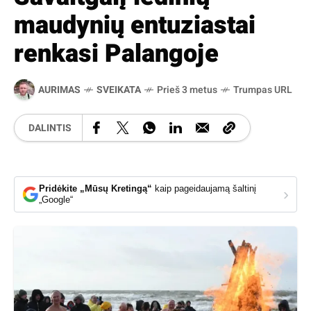
maudynių entuziastai
renkasi Palangoje
AURIMAS
SVEIKATA
Prieš 3 metus
Trumpas URL
DALINTIS
Pridėkite „Mūsų Kretingą“
kaip pageidaujamą šaltinį
›
„Google“