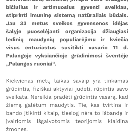
bičiulius ir artimuosius gyventi sveikiau,
stiprinti imuninę sistemą natūraliais būdais.
Jau 33 metus sveikos gyvensenos idėjas
šalyje puoselėjanti organizacija džiaugiasi
ledinių maudynių populiarėjimu ir kviečia
visus entuziastus susitikti vasario 11 d.
Palangoje vyksiančioje grūdinimosi šventėje
„Palangos ruoniai“.
Kiekvienas metų laikas savaip yra tinkamas
grūdintis, fiziškai aktyviai judėti, rūpintis savo
sveikata. Nereikia pradėti grūdintis vasarą, kad
žiemą galėtum maudytis. Tie, kas tvirtina ir
bando įtikinti kitaip, tiesiog nėra to išbandę ir
įvairiomis išgalvotomis teorijomis klaidina
žmones.