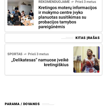
REKOMENDUOJAME
Prieš 3 metus
Kretingos moterų informacijos
ir mokymo centre įvyko
planuotas susitikimas su
probacijos tarnybos
pareigūnėmis
KITAS ĮRAŠAS
SPORTAS
Prieš 3 metus
„Delikatesas“ namuose įveikė
kretingiškius
PARAMA / DOVANOS