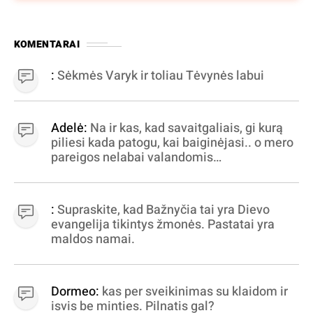
KOMENTARAI
:
Sėkmės Varyk ir toliau Tėvynės labui
Adelė:
Na ir kas, kad savaitgaliais, gi kurą
piliesi kada patogu, kai baiginėjasi.. o mero
pareigos nelabai valandomis
apibrėžiamos.. nežinau, bereikalingas oro
virpinimas, ieškokit kur milijonus vagia
dujininkai, elektros aferistai, stadionų
:
Supraskite, kad Bažnyčia tai yra Dievo
statytojai Vilnuje
evangelija tikintys žmonės. Pastatai yra
maldos namai.
Dormeo:
kas per sveikinimas su klaidom ir
isvis be minties. Pilnatis gal?