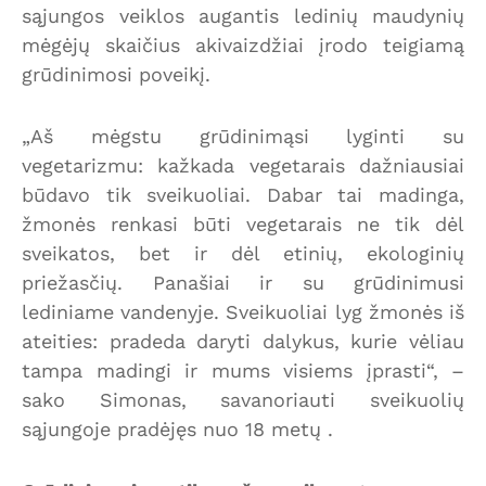
sąjungos veiklos augantis ledinių maudynių
mėgėjų skaičius akivaizdžiai įrodo teigiamą
grūdinimosi poveikį.
„Aš mėgstu grūdinimąsi lyginti su
vegetarizmu: kažkada vegetarais dažniausiai
būdavo tik sveikuoliai. Dabar tai madinga,
žmonės renkasi būti vegetarais ne tik dėl
sveikatos, bet ir dėl etinių, ekologinių
priežasčių. Panašiai ir su grūdinimusi
lediniame vandenyje. Sveikuoliai lyg žmonės iš
ateities: pradeda daryti dalykus, kurie vėliau
tampa madingi ir mums visiems įprasti“, –
sako Simonas, savanoriauti sveikuolių
sąjungoje pradėjęs nuo 18 metų .