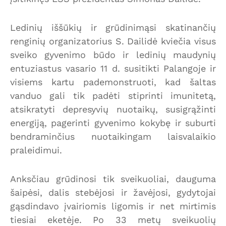
Ledinių iššūkių ir grūdinimąsi skatinančių
renginių organizatorius S. Dailidė kviečia visus
sveiko gyvenimo būdo ir ledinių maudynių
entuziastus vasario 11 d. susitikti Palangoje ir
visiems kartu pademonstruoti, kad šaltas
vanduo gali tik padėti stiprinti imunitetą,
atsikratyti depresyvių nuotaikų, susigrąžinti
energiją, pagerinti gyvenimo kokybę ir suburti
bendraminčius nuotaikingam laisvalaikio
praleidimui.
Anksčiau grūdinosi tik sveikuoliai, dauguma
šaipėsi, dalis stebėjosi ir žavėjosi, gydytojai
gąsdindavo įvairiomis ligomis ir net mirtimis
tiesiai eketėje. Po 33 metų sveikuolių