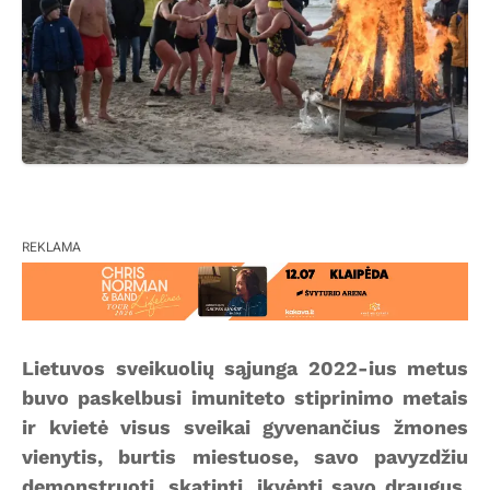
REKLAMA
Lietuvos sveikuolių sąjunga 2022-ius metus
buvo paskelbusi imuniteto stiprinimo metais
ir kvietė visus sveikai gyvenančius žmones
vienytis, burtis miestuose, savo pavyzdžiu
demonstruoti, skatinti, įkvėpti savo draugus,