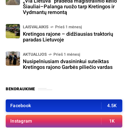
„Via Lietuva“ pradeda magistralinio kelio
Šiauliai–Palanga ruožo tarp Kretingos ir
Vydmantų remontą
LAISVALAIKIS
Prieš 1 mėnesį
Kretingos rajone – didžiausias traktorių
paradas Lietuvoje
AKTUALIJOS
Prieš 1 mėnesį
Nusipelniusiam dvasininkui suteiktas
Kretingos rajono Garbės piliečio vardas
BENDRAUKIME
Facebook
4.5K
Instagram
1K