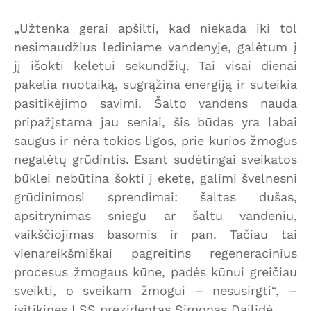
„Užtenka gerai apšilti, kad niekada iki tol
nesimaudžius lediniame vandenyje, galėtum į
jį išokti keletui sekundžių. Tai visai dienai
pakelia nuotaiką, sugrąžina energiją ir suteikia
pasitikėjimo savimi. Šalto vandens nauda
pripažįstama jau seniai, šis būdas yra labai
saugus ir nėra tokios ligos, prie kurios žmogus
negalėtų grūdintis. Esant sudėtingai sveikatos
būklei nebūtina šokti į eketę, galimi švelnesni
grūdinimosi sprendimai: šaltas dušas,
apsitrynimas sniegu ar šaltu vandeniu,
vaikščiojimas basomis ir pan. Tačiau tai
vienareikšmiškai pagreitins regeneracinius
procesus žmogaus kūne, padės kūnui greičiau
sveikti, o sveikam žmogui – nesusirgti“, –
įsitikinęs LSS prezidentas Simonas Dailidė.