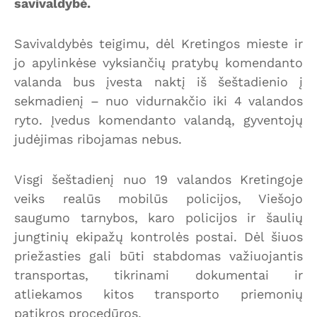
savivaldybė.
Savivaldybės teigimu, dėl Kretingos mieste ir
jo apylinkėse vyksiančių pratybų komendanto
valanda bus įvesta naktį iš šeštadienio į
sekmadienį – nuo vidurnakčio iki 4 valandos
ryto. Įvedus komendanto valandą, gyventojų
judėjimas ribojamas nebus.
Visgi šeštadienį nuo 19 valandos Kretingoje
veiks realūs mobilūs policijos, Viešojo
saugumo tarnybos, karo policijos ir šaulių
jungtinių ekipažų kontrolės postai. Dėl šiuos
priežasties gali būti stabdomas važiuojantis
transportas, tikrinami dokumentai ir
atliekamos kitos transporto priemonių
patikros procedūros.