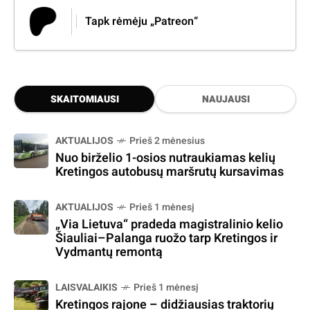
Tapk rėmėju „Patreon“
SKAITOMIAUSI
NAUJAUSI
AKTUALIJOS
Prieš 2 mėnesius
Nuo birželio 1-osios nutraukiamas kelių
Kretingos autobusų maršrutų kursavimas
AKTUALIJOS
Prieš 1 mėnesį
„Via Lietuva“ pradeda magistralinio kelio
Šiauliai–Palanga ruožo tarp Kretingos ir
Vydmantų remontą
LAISVALAIKIS
Prieš 1 mėnesį
Kretingos rajone – didžiausias traktorių