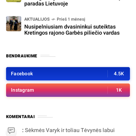
paradas Lietuvoje
AKTUALIJOS
Prieš 1 mėnesį
Nusipelniusiam dvasininkui suteiktas
Kretingos rajono Garbės piliečio vardas
BENDRAUKIME
Facebook
4.5K
Instagram
1K
KOMENTARAI
:
Sėkmės Varyk ir toliau Tėvynės labui