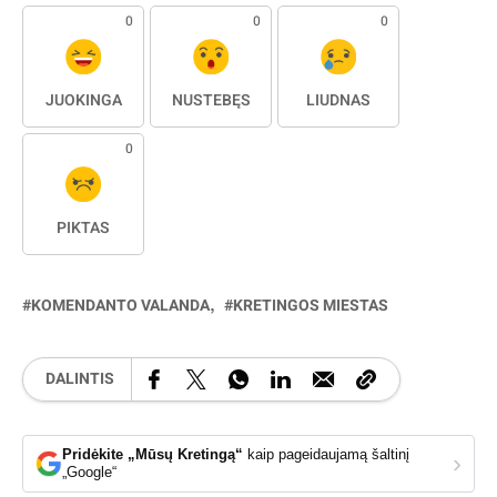
0
0
0
JUOKINGA
NUSTEBĘS
LIŪDNAS
0
PIKTAS
KOMENDANTO VALANDA
KRETINGOS MIESTAS
DALINTIS
Pridėkite „Mūsų Kretingą“
kaip pageidaujamą šaltinį
›
„Google“