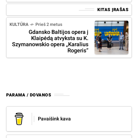
KITAS ĮRAŠAS
KULTŪRA
Prieš 2 metus
Gdansko Baltijos opera į
Klaipėdą atvyksta su K.
Szymanowskio opera „Karalius
Rogeris“
PARAMA / DOVANOS
Pavaišink kava