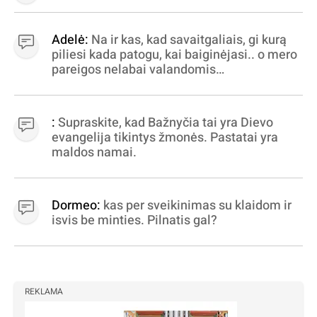
Adelė:
Na ir kas, kad savaitgaliais, gi kurą
piliesi kada patogu, kai baiginėjasi.. o mero
pareigos nelabai valandomis
apibrėžiamos.. nežinau, bereikalingas oro
virpinimas, ieškokit kur milijonus vagia
dujininkai, elektros aferistai, stadionų
:
Supraskite, kad Bažnyčia tai yra Dievo
statytojai Vilnuje
evangelija tikintys žmonės. Pastatai yra
maldos namai.
Dormeo:
kas per sveikinimas su klaidom ir
isvis be minties. Pilnatis gal?
REKLAMA