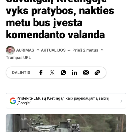
vyks pratybos, nakties
metu bus įvesta
komendanto valanda
AURIMAS
AKTUALIJOS
Prieš 2 metus
Trumpas URL
DALINTIS
Pridėkite „Mūsų Kretingą“
kaip pageidaujamą šaltinį
›
„Google“