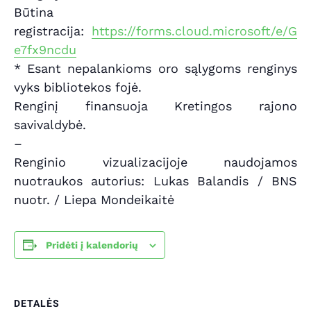
Būtina
registracija:
https://forms.cloud.microsoft/e/G
e7fx9ncdu
* Esant nepalankioms oro sąlygoms renginys
vyks bibliotekos fojė.
Renginį finansuoja Kretingos rajono
savivaldybė.
–
Renginio vizualizacijoje naudojamos
nuotraukos autorius: Lukas Balandis / BNS
nuotr. / Liepa Mondeikaitė
Pridėti į kalendorių
DETALĖS