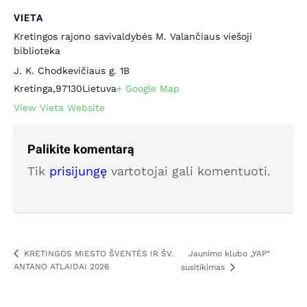
VIETA
Kretingos rajono savivaldybės M. Valančiaus viešoji
biblioteka
J. K. Chodkevičiaus g. 1B
Kretinga
,
97130
Lietuva
+ Google Map
View Vieta Website
Palikite komentarą
Tik
prisijungę
vartotojai gali komentuoti.
Jaunimo klubo „YAP“
KRETINGOS MIESTO ŠVENTĖS IR ŠV.
ANTANO ATLAIDAI 2026
susitikimas