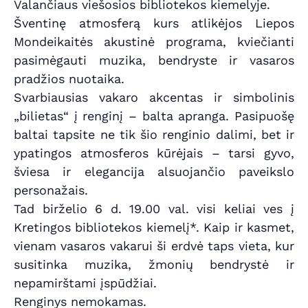
Valančiaus viešosios bibliotekos kiemelyje.
Šventinę atmosferą kurs atlikėjos Liepos
Mondeikaitės akustinė programa, kviečianti
pasimėgauti muzika, bendryste ir vasaros
pradžios nuotaika.
Svarbiausias vakaro akcentas ir simbolinis
„bilietas“ į renginį – balta apranga. Pasipuošę
baltai tapsite ne tik šio renginio dalimi, bet ir
ypatingos atmosferos kūrėjais – tarsi gyvo,
šviesa ir elegancija alsuojančio paveikslo
personažais.
Tad birželio 6 d. 19.00 val. visi keliai ves į
Kretingos bibliotekos kiemelį*. Kaip ir kasmet,
vienam vasaros vakarui ši erdvė taps vieta, kur
susitinka muzika, žmonių bendrystė ir
nepamirštami įspūdžiai.
Renginys nemokamas.