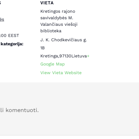
S
VIETA
Kretingos rajono
savivaldybės M.
ės
Valančiaus viešoji
biblioteka
2:00
EEST
J. K. Chodkevičiaus g.
kategorija:
1B
Kretinga
,
97130
Lietuva
+
Google Map
View Vieta Website
ali komentuoti.