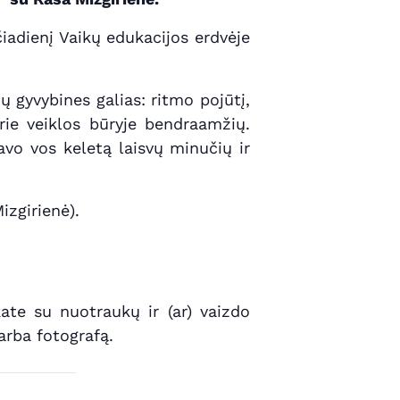
iadienį Vaikų edukacijos erdvėje
jų gyvybines galias: ritmo pojūtį,
ie veiklos būryje bendraamžių.
avo vos keletą laisvų minučių ir
izgirienė).
ate su nuotraukų ir (ar) vaizdo
arba fotografą.