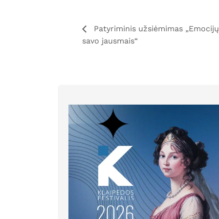
Patyriminis užsiėmimas „Emocijų l
savo jausmais“