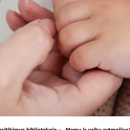
sitikimus bibliotekoje – „Mamų ir vaikų rytmečius“