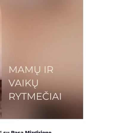
 su Rasa Mizgiriene.