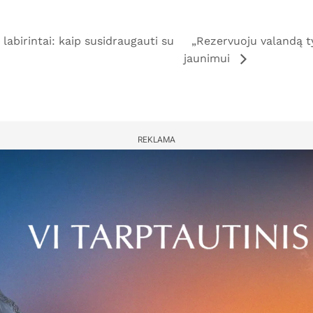
abirintai: kaip susidraugauti su
„Rezervuoju valandą ty
jaunimui
REKLAMA