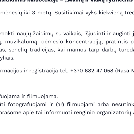
ėnesių iki 3 metų. Susitikimai vyks kiekvieną treč
šmokti naujų žaidimų su vaikais, išjudinti ir auginti 
 muzikalumą, dėmesio koncentraciją, pratintis pr
as, senelių tradicijas, kai mamos tarp darbų turėd
liais.
rmacijos ir registracija tel. +370 682 47 058 (Rasa M
fuojama ir filmuojama.
i fotografuojami ir (ar) filmuojami arba nesutink
rašome apie tai informuoti renginio organizatorių 