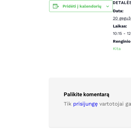
DETALĖ
Pridėti į kalendorių
Data:
20 geguž
Laikas:
10:15 - 1
Renginio 
Kita
Palikite komentarą
Tik
prisijungę
vartotojai g