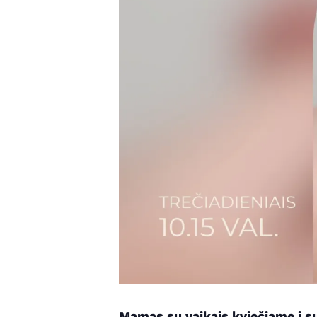
Mamas su vaikais kviečiame į su