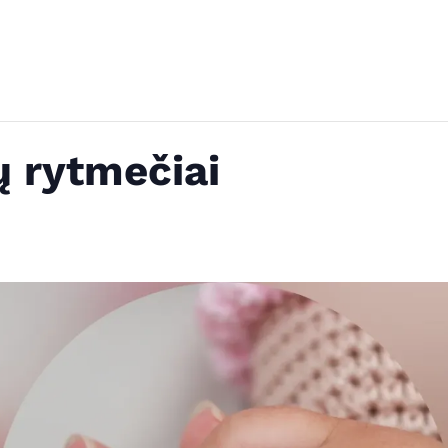
ų rytmečiai