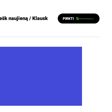
ešk naujieną / Klausk
PIRKTI