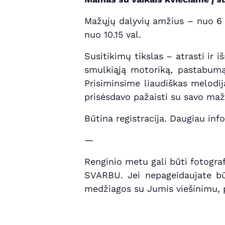
Mažųjų dalyvių amžius – nuo 6 m
nuo 10.15 val.
Susitikimų tikslas – atrasti ir i
smulkiąją motoriką, pastabumą,
Prisiminsime liaudiškas melodij
prisėsdavo pažaisti su savo mažy
Būtina registracija. Daugiau info
—
Renginio metu gali būti fotogra
SVARBU. Jei nepageidaujate būt
medžiagos su Jumis viešinimu, p