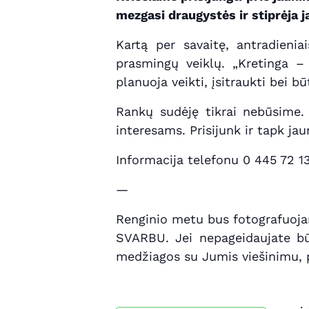
mezgasi draugystės ir stiprėja 
Kartą per savaitę, antradienia
prasmingų veiklų. „Kretinga – 
planuoja veikti, įsitraukti bei bū
Rankų sudėję tikrai nebūsime. 
interesams. Prisijunk ir tapk j
Informacija telefonu 0 445 72 1
—
Renginio metu bus fotografuoja
SVARBU. Jei nepageidaujate būt
medžiagos su Jumis viešinimu, p