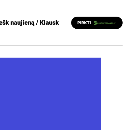
ešk naujieną / Klausk
PIRKTI