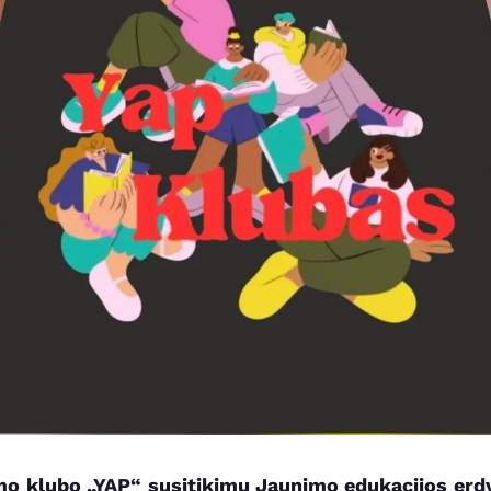
imo klubo „YAP“ susitikimų Jaunimo edukacijos erdvė