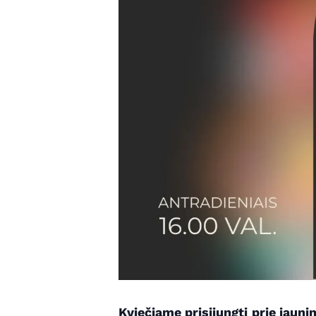
Kviečiame prisijungti prie jaun