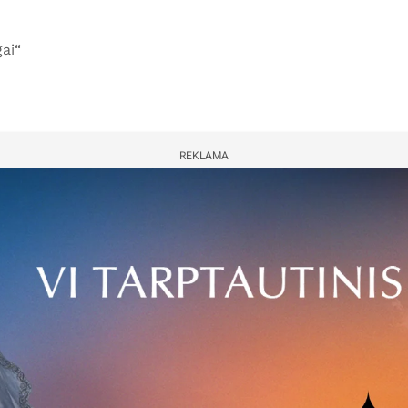
ai“
REKLAMA