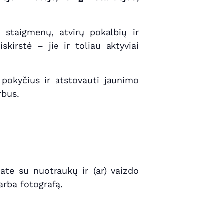
i staigmenų, atvirų pokalbių ir
kirstė – jie ir toliau aktyviai
 pokyčius ir atstovauti jaunimo
rbus.
ate su nuotraukų ir (ar) vaizdo
arba fotografą.