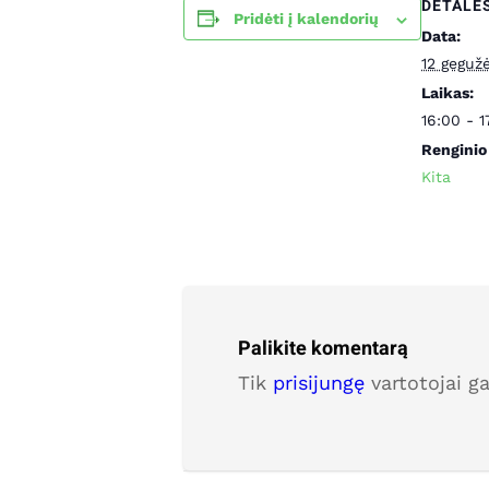
DETALĖ
Pridėti į kalendorių
Data:
12 geguž
Laikas:
16:00 - 
Renginio 
Kita
Palikite komentarą
Tik
prisijungę
vartotojai g