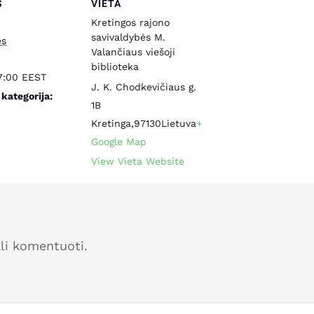
S
VIETA
Kretingos rajono
savivaldybės M.
ės
Valančiaus viešoji
biblioteka
17:00
EEST
J. K. Chodkevičiaus g.
kategorija:
1B
Kretinga
,
97130
Lietuva
+
Google Map
View Vieta Website
ali komentuoti.