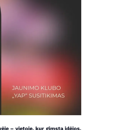
je – vietoje, kur gimsta idėjos,