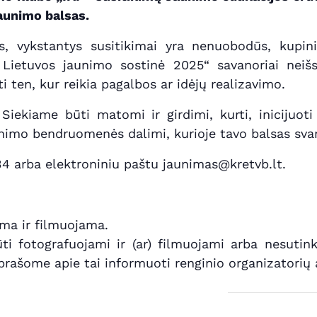
jaunimo balsas.
is, vykstantys susitikimai yra nenuobodūs, kupin
Lietuvos jaunimo sostinė 2025“ savanoriai neišsis
ti ten, kur reikia pagalbos ar idėjų realizavimo.
Siekiame būti matomi ir girdimi, kurti, inicijuoti
aunimo bendruomenės dalimi, kurioje tavo balsas sva
34 arba elektroniniu paštu jaunimas@kretvb.lt.
ma ir filmuojama.
i fotografuojami ir (ar) filmuojami arba nesutink
rašome apie tai informuoti renginio organizatorių 