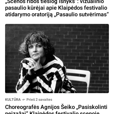
„Scenos ribos tiesiog išnyks“: vizualinio
pasaulio kūrėjai apie Klaipėdos festivalio
atidarymo oratoriją „Pasaulio sutvėrimas“
KULTŪRA
Prieš 2 savaites
Choreografės Agnijos Šeiko „Pasiskolinti
peizažai“ Klaipėdos festivalio scenoje