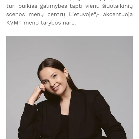
turi puikias galimybes tapti vienu šiuolaikinių
scenos menų centrų Lietuvoje“,- akcentuoja
KVMT meno tarybos narė.