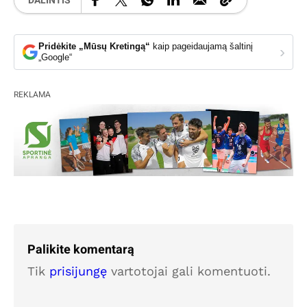
DALINTIS
Pridėkite „Mūsų Kretingą“
kaip pageidaujamą šaltinį
›
„Google“
REKLAMA
Palikite komentarą
Tik
prisijungę
vartotojai gali komentuoti.