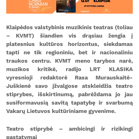
Klaipėdos valstybinis muzikinis teatras (toliau
– KVMT) šiandien vis drąsiau žengia į
platesnius kultūros horizontus, siekdamas
tapti ne tik regioniniu, bet ir nacionaliniu
traukos centru. KVMT meno tarybos narė,
muzikos kritikė, radijo LRT KLASIKA
vyresnioji redaktorė Rasa Murauskaitė-
Juškienė savo įžvalgose atskleidžia teatro
stiprybes, išskirtinumą, pabrėždama jo jau
susiformavusią savitą tapatybę ir svarbumą
Vakarų Lietuvos kultūriniame gyvenime.
Teatro stiprybė – ambicingi ir rizikingi
pastatymai