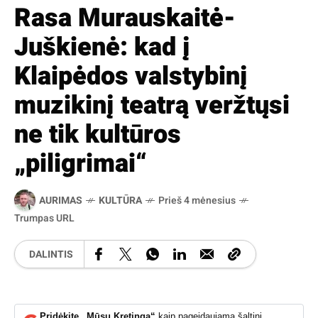
Rasa Murauskaitė-
Juškienė: kad į
Klaipėdos valstybinį
muzikinį teatrą veržtųsi
ne tik kultūros
„piligrimai“
AURIMAS
KULTŪRA
Prieš 4 mėnesius
Trumpas URL
DALINTIS
Pridėkite „Mūsų Kretingą“
kaip pageidaujamą šaltinį