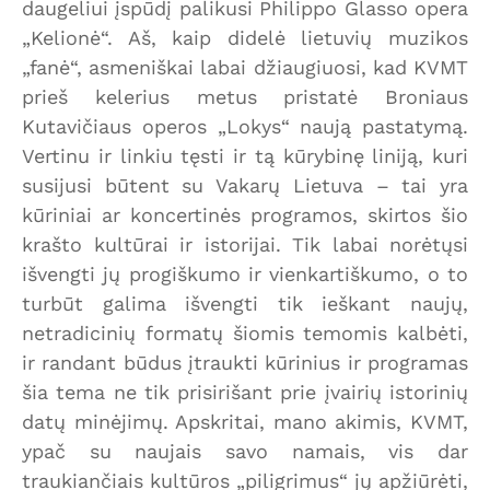
daugeliui įspūdį palikusi Philippo Glasso opera
„Kelionė“. Aš, kaip didelė lietuvių muzikos
„fanė“, asmeniškai labai džiaugiuosi, kad KVMT
prieš kelerius metus pristatė Broniaus
Kutavičiaus operos „Lokys“ naują pastatymą.
Vertinu ir linkiu tęsti ir tą kūrybinę liniją, kuri
susijusi būtent su Vakarų Lietuva – tai yra
kūriniai ar koncertinės programos, skirtos šio
krašto kultūrai ir istorijai. Tik labai norėtųsi
išvengti jų progiškumo ir vienkartiškumo, o to
turbūt galima išvengti tik ieškant naujų,
netradicinių formatų šiomis temomis kalbėti,
ir randant būdus įtraukti kūrinius ir programas
šia tema ne tik prisirišant prie įvairių istorinių
datų minėjimų. Apskritai, mano akimis, KVMT,
ypač su naujais savo namais, vis dar
traukiančiais kultūros „piligrimus“ jų apžiūrėti,