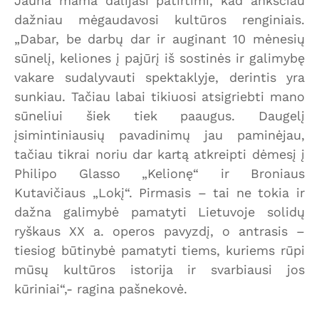
Jauna mama dalijasi patirtimi, kad anksčiau
dažniau mėgaudavosi kultūros renginiais.
„Dabar, be darbų dar ir auginant 10 mėnesių
sūnelį, keliones į pajūrį iš sostinės ir galimybę
vakare sudalyvauti spektaklyje, derintis yra
sunkiau. Tačiau labai tikiuosi atsigriebti mano
sūneliui šiek tiek paaugus. Daugelį
įsimintiniausių pavadinimų jau paminėjau,
tačiau tikrai noriu dar kartą atkreipti dėmesį į
Philipo Glasso „Kelionę“ ir Broniaus
Kutavičiaus „Lokį“. Pirmasis – tai ne tokia ir
dažna galimybė pamatyti Lietuvoje solidų
ryškaus XX a. operos pavyzdį, o antrasis –
tiesiog būtinybė pamatyti tiems, kuriems rūpi
mūsų kultūros istorija ir svarbiausi jos
kūriniai“,- ragina pašnekovė.