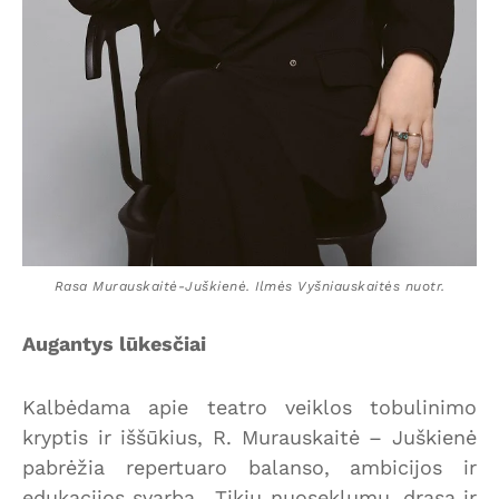
Rasa Murauskaitė-Juškienė. Ilmės Vyšniauskaitės nuotr.
Augantys lūkesčiai
Kalbėdama apie teatro veiklos tobulinimo
kryptis ir iššūkius, R. Murauskaitė – Juškienė
pabrėžia repertuaro balanso, ambicijos ir
edukacijos svarbą. „Tikiu nuoseklumu, drąsa ir