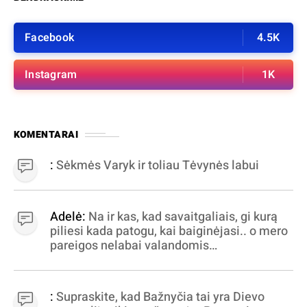
Facebook
4.5K
Instagram
1K
KOMENTARAI
:
Sėkmės Varyk ir toliau Tėvynės labui
Adelė:
Na ir kas, kad savaitgaliais, gi kurą
piliesi kada patogu, kai baiginėjasi.. o mero
pareigos nelabai valandomis
apibrėžiamos.. nežinau, bereikalingas oro
virpinimas, ieškokit kur milijonus vagia
dujininkai, elektros aferistai, stadionų
:
Supraskite, kad Bažnyčia tai yra Dievo
statytojai Vilnuje