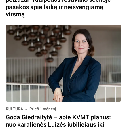
pasakos apie laiką ir neišvengiamą
virsmą
KULTŪRA
Prieš 1 mėnesį
Goda Giedraitytė – apie KVMT planus:
nuo karalienės Luizės jubiliejaus iki