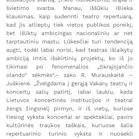
švietimo svarba. Manau, iššūkiu išlieka
klausimas, kaip suderinti teatro repertuarą,
kad jis atlieptų tiek vietos publikos poreikį,
bet išliktų ambicingas nacionaliniu ar net
tarptautiniu mastu. Lūkesčiai turi tendenciją
augti, todėl labai norisi, kad teatras išlaikytų
ambiciją imtis išskirtinių projektų, ko iš jo
tikimasi po fenomenalios „Skrajojančio
olando“ sėkmės“,– sako R. Murauskaitė –
Juškienė. „Žvelgdama į gerąją Vakarų teatrų ir
koncertų salių patirtį, labai laukiu, kada
Lietuvos koncertinės institucijos ir teatrai
žengs žingsnelį pirmyn, ir iš vietų, kuriose
tiesiog vyksta koncertai ar spektakliai, pavirs
kultūrinės traukos taškais, kuriuose šalia
repertuarinio turinio vyksta ir nuosekli