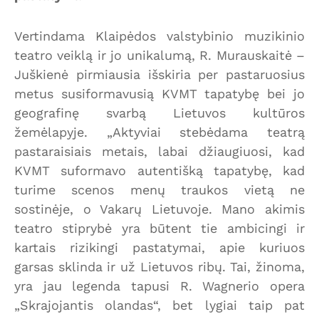
Vertindama Klaipėdos valstybinio muzikinio
teatro veiklą ir jo unikalumą, R. Murauskaitė –
Juškienė pirmiausia išskiria per pastaruosius
metus susiformavusią KVMT tapatybę bei jo
geografinę svarbą Lietuvos kultūros
žemėlapyje. „Aktyviai stebėdama teatrą
pastaraisiais metais, labai džiaugiuosi, kad
KVMT suformavo autentišką tapatybę, kad
turime scenos menų traukos vietą ne
sostinėje, o Vakarų Lietuvoje. Mano akimis
teatro stiprybė yra būtent tie ambicingi ir
kartais rizikingi pastatymai, apie kuriuos
garsas sklinda ir už Lietuvos ribų. Tai, žinoma,
yra jau legenda tapusi R. Wagnerio opera
„Skrajojantis olandas“, bet lygiai taip pat