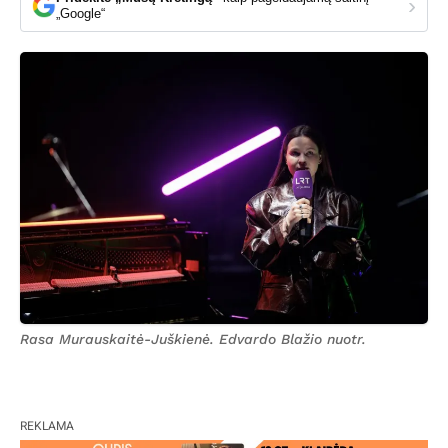
›
„Google“
Rasa Murauskaitė-Juškienė. Edvardo Blažio nuotr.
REKLAMA