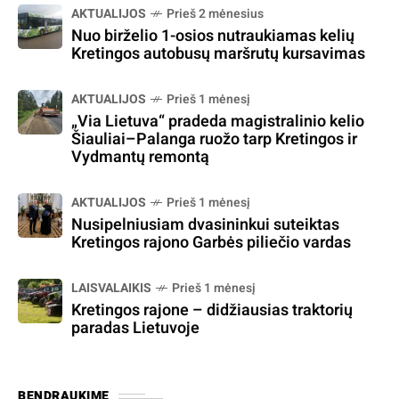
AKTUALIJOS
Prieš 2 mėnesius
Nuo birželio 1-osios nutraukiamas kelių
Kretingos autobusų maršrutų kursavimas
AKTUALIJOS
Prieš 1 mėnesį
„Via Lietuva“ pradeda magistralinio kelio
Šiauliai–Palanga ruožo tarp Kretingos ir
Vydmantų remontą
AKTUALIJOS
Prieš 1 mėnesį
Nusipelniusiam dvasininkui suteiktas
Kretingos rajono Garbės piliečio vardas
LAISVALAIKIS
Prieš 1 mėnesį
Kretingos rajone – didžiausias traktorių
paradas Lietuvoje
BENDRAUKIME