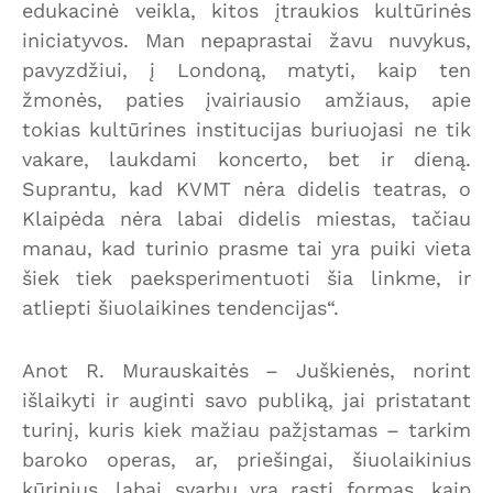
edukacinė veikla, kitos įtraukios kultūrinės
iniciatyvos. Man nepaprastai žavu nuvykus,
pavyzdžiui, į Londoną, matyti, kaip ten
žmonės, paties įvairiausio amžiaus, apie
tokias kultūrines institucijas buriuojasi ne tik
vakare, laukdami koncerto, bet ir dieną.
Suprantu, kad KVMT nėra didelis teatras, o
Klaipėda nėra labai didelis miestas, tačiau
manau, kad turinio prasme tai yra puiki vieta
šiek tiek paeksperimentuoti šia linkme, ir
atliepti šiuolaikines tendencijas“.
Anot R. Murauskaitės – Juškienės, norint
išlaikyti ir auginti savo publiką, jai pristatant
turinį, kuris kiek mažiau pažįstamas – tarkim
baroko operas, ar, priešingai, šiuolaikinius
kūrinius, labai svarbu yra rasti formas, kaip