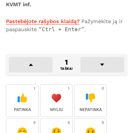
KVMT inf.
Pastebėjote rašybos klaidą?
Pažymėkite ją ir
paspauskite
Ctrl + Enter
.
1
TAŠKAI
1
1
0
PATINKA
MYLIU
NEPATINKA
0
0
0