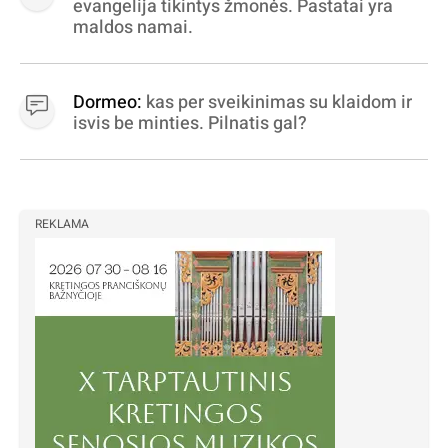
evangelija tikintys žmonės. Pastatai yra
maldos namai.
Dormeo:
kas per sveikinimas su klaidom ir
isvis be minties. Pilnatis gal?
REKLAMA