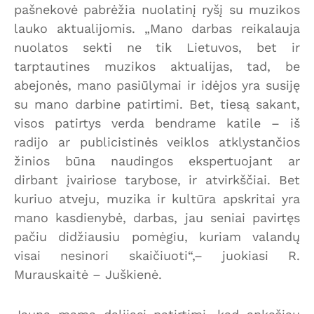
pašnekovė pabrėžia nuolatinį ryšį su muzikos
lauko aktualijomis. „Mano darbas reikalauja
nuolatos sekti ne tik Lietuvos, bet ir
tarptautines muzikos aktualijas, tad, be
abejonės, mano pasiūlymai ir idėjos yra susiję
su mano darbine patirtimi. Bet, tiesą sakant,
visos patirtys verda bendrame katile – iš
radijo ar publicistinės veiklos atklystančios
žinios būna naudingos ekspertuojant ar
dirbant įvairiose tarybose, ir atvirkščiai. Bet
kuriuo atveju, muzika ir kultūra apskritai yra
mano kasdienybė, darbas, jau seniai pavirtęs
pačiu didžiausiu pomėgiu, kuriam valandų
visai nesinori skaičiuoti“,– juokiasi R.
Murauskaitė – Juškienė.