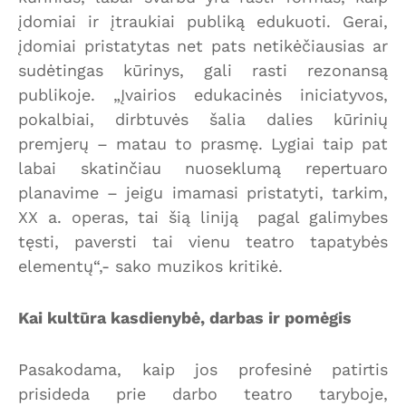
įdomiai ir įtraukiai publiką edukuoti. Gerai,
įdomiai pristatytas net pats netikėčiausias ar
sudėtingas kūrinys, gali rasti rezonansą
publikoje. „Įvairios edukacinės iniciatyvos,
pokalbiai, dirbtuvės šalia dalies kūrinių
premjerų – matau to prasmę. Lygiai taip pat
labai skatinčiau nuoseklumą repertuaro
planavime – jeigu imamasi pristatyti, tarkim,
XX a. operas, tai šią liniją pagal galimybes
tęsti, paversti tai vienu teatro tapatybės
elementų“,- sako muzikos kritikė.
Kai kultūra kasdienybė, darbas ir pomėgis
Pasakodama, kaip jos profesinė patirtis
prisideda prie darbo teatro taryboje,