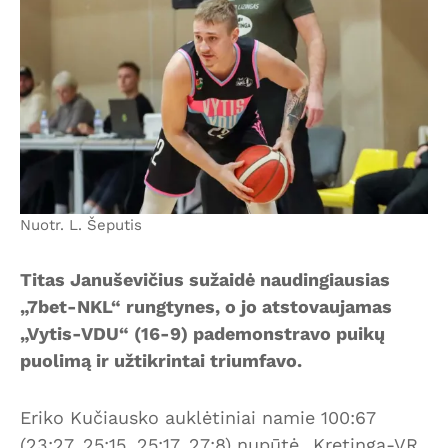
Nuotr. L. Šeputis
Titas Januševičius sužaidė naudingiausias
„7bet-NKL“ rungtynes, o jo atstovaujamas
„Vytis-VDU“ (16-9) pademonstravo puikų
puolimą ir užtikrintai triumfavo.
Eriko Kučiausko auklėtiniai namie 100:67
(23:27, 25:15, 25:17, 27:8) nupūtė „Kretingą-VR