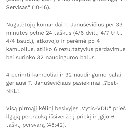
Servisas“ (10-16).
Nugalėtojų komandai T. Januševičius per 33
minutes pelnė 24 taškus (4/6 dvit., 4/7 trit.,
4/4 baud.), atkovojo ir perėmė po 4
kamuolius, atliko 6 rezultatyvius perdavimus
bei surinko 32 naudingumo balus.
4 perimti kamuoliai ir 32 naudingumo balai –
geriausi T. Januševičiaus pasiekimai „7bet-
NKL“.
Visą pirmąjį kėlinį besivyjęs „Vytis-VDU“ prieš
ilgąją pertrauką išsiveržė į priekį ir įgijo 6
taškų persvarą (48:42).