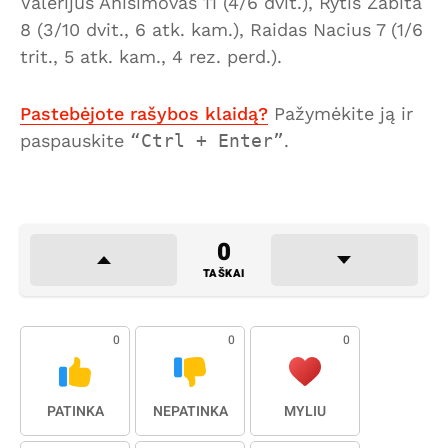
Valerijus Anisimovas 11 (4/6 dvit.), Rytis Zabita
8 (3/10 dvit., 6 atk. kam.), Raidas Nacius 7 (1/6
trit., 5 atk. kam., 4 rez. perd.).
Pastebėjote rašybos klaidą?
Pažymėkite ją ir
paspauskite
Ctrl + Enter
.
0
TAŠKAI
0
0
0
PATINKA
NEPATINKA
MYLIU