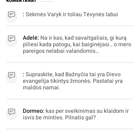
KOMENTARAI
:
Sėkmės Varyk ir toliau Tėvynės labui
Adelė:
Na ir kas, kad savaitgaliais, gi kurą
piliesi kada patogu, kai baiginėjasi.. o mero
pareigos nelabai valandomis
apibrėžiamos.. nežinau, bereikalingas oro
virpinimas, ieškokit kur milijonus vagia
dujininkai, elektros aferistai, stadionų
:
Supraskite, kad Bažnyčia tai yra Dievo
statytojai Vilnuje
evangelija tikintys žmonės. Pastatai yra
maldos namai.
Dormeo:
kas per sveikinimas su klaidom ir
isvis be minties. Pilnatis gal?