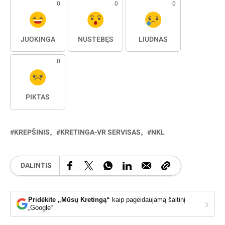
0
0
0
JUOKINGA
NUSTEBĘS
LIŪDNAS
0
PIKTAS
KREPŠINIS
KRETINGA-VR SERVISAS
NKL
DALINTIS
Pridėkite „Mūsų Kretingą“
kaip pageidaujamą šaltinį
›
„Google“