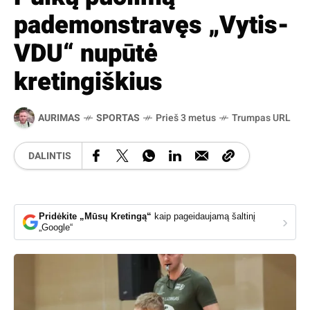
pademonstravęs „Vytis-
VDU“ nupūtė
kretingiškius
AURIMAS
SPORTAS
Prieš 3 metus
Trumpas URL
DALINTIS
Pridėkite „Mūsų Kretingą“
kaip pageidaujamą šaltinį
›
„Google“