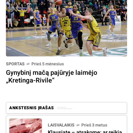
SPORTAS
Prieš 5 mėnesius
Gynybinį mačą pajūryje laimėjo
„Kretinga-Rivile“
ANKSTESNIS ĮRAŠAS
LAISVALAIKIS
Prieš 3 metus
Klausiate – atsakome: ar reikia