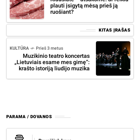
plauti įsigytą mėsą prieš ją
ruošiant?
KITAS ĮRAŠAS
KULTŪRA
Prieš 3 metus
Muzikinio teatro koncertas
„Lietuviais esame mes gimę“:
krašto istoriją liudijo muzika
PARAMA / DOVANOS