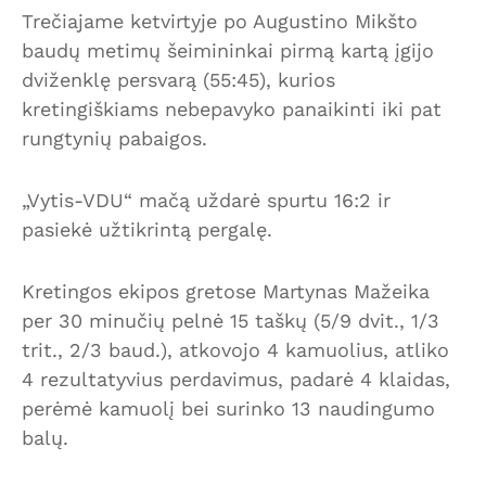
Trečiajame ketvirtyje po Augustino Mikšto
baudų metimų šeimininkai pirmą kartą įgijo
dviženklę persvarą (55:45), kurios
kretingiškiams nebepavyko panaikinti iki pat
rungtynių pabaigos.
„Vytis-VDU“ mačą uždarė spurtu 16:2 ir
pasiekė užtikrintą pergalę.
Kretingos ekipos gretose Martynas Mažeika
per 30 minučių pelnė 15 taškų (5/9 dvit., 1/3
trit., 2/3 baud.), atkovojo 4 kamuolius, atliko
4 rezultatyvius perdavimus, padarė 4 klaidas,
perėmė kamuolį bei surinko 13 naudingumo
balų.