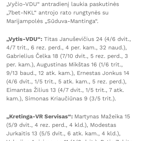
„Vyčio-VDU“ antradienį laukia paskutinės
„7bet-NKL“ antrojo rato rungtynės su
Marijampolės „Sūduva-Mantinga“.
„Vytis-VDU“:
Titas Januševičius 24 (4/6 dvit.,
4/7 trit., 6 rez. perd., 4 per. kam., 32 naud.),
Gabrielius Čelka 18 (7/10 dvit., 5 rez. perd., 3
per. kam.), Augustinas Mikštas 16 (1/6 trit.,
9/13 baud., 12 atk. kam.), Ernestas Jonkus 14
(4/6 dvit., 1/5 trit., 5 atk. kam., 5 rez. perd.),
Eimantas Žilius 13 (4/7 dvit., 1/5 trit., 7 atk.
kam.), Simonas Kriaučiūnas 9 (3/5 trit.).
„Kretinga-VR Servisas“:
Martynas Mažeika 15
(5/9 dvit., 4 rez. perd., 4 kld.), Modestas
Jurkaitis 13 (5/5 dvit., 6 atk. kam., 4 kld.),