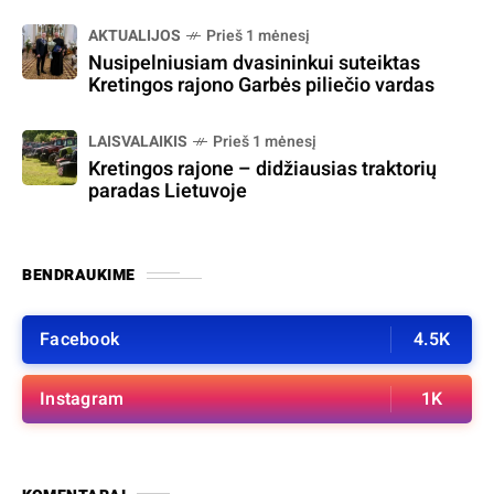
AKTUALIJOS
Prieš 1 mėnesį
Nusipelniusiam dvasininkui suteiktas
Kretingos rajono Garbės piliečio vardas
LAISVALAIKIS
Prieš 1 mėnesį
Kretingos rajone – didžiausias traktorių
paradas Lietuvoje
BENDRAUKIME
Facebook
4.5K
Instagram
1K