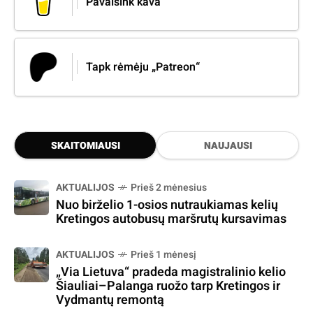
Pavaišink kava
Tapk rėmėju „Patreon“
SKAITOMIAUSI
NAUJAUSI
AKTUALIJOS
Prieš 2 mėnesius
Nuo birželio 1-osios nutraukiamas kelių
Kretingos autobusų maršrutų kursavimas
AKTUALIJOS
Prieš 1 mėnesį
„Via Lietuva“ pradeda magistralinio kelio
Šiauliai–Palanga ruožo tarp Kretingos ir
Vydmantų remontą