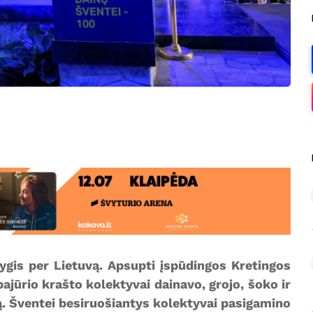
ygis per Lietuvą. Apsupti įspūdingos Kretingos
jūrio krašto kolektyvai dainavo, grojo, šoko ir
ą. Šventei besiruošiantys kolektyvai pasigamino