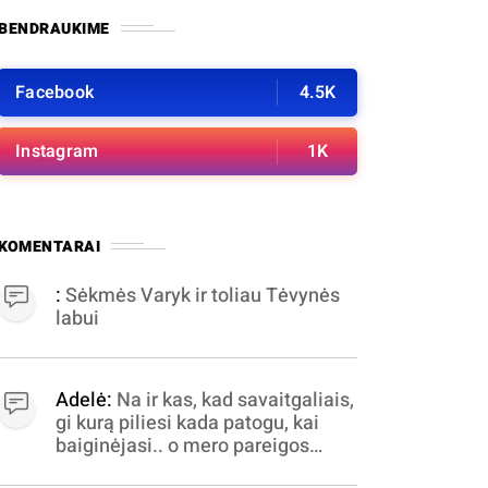
BENDRAUKIME
Facebook
4.5K
Instagram
1K
KOMENTARAI
:
Sėkmės Varyk ir toliau Tėvynės
labui
Adelė:
Na ir kas, kad savaitgaliais,
gi kurą piliesi kada patogu, kai
baiginėjasi.. o mero pareigos
nelabai valandomis