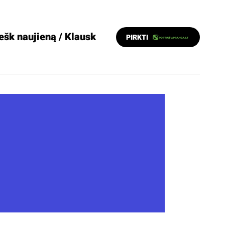
ešk naujieną / Klausk
PIRKTI