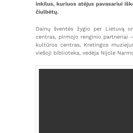
inkilus, kuriuos atėjus pavasariui išk
čiulbėtų.
Dainų šventės žygio per Lietuvą or
centras, pirmojo renginio partneriai 
kultūros centras, Kretingos muzieju
viešoji biblioteka, vedėja Nijole Narm