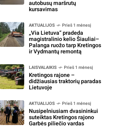
autobusų maršrutų
kursavimas
AKTUALIJOS
Prieš 1 mėnesį
„Via Lietuva“ pradeda
magistralinio kelio Šiauliai–
Palanga ruožo tarp Kretingos
ir Vydmantų remontą
LAISVALAIKIS
Prieš 1 mėnesį
Kretingos rajone –
didžiausias traktorių paradas
Lietuvoje
AKTUALIJOS
Prieš 1 mėnesį
Nusipelniusiam dvasininkui
suteiktas Kretingos rajono
Garbės piliečio vardas