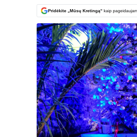
Pridėkite „Mūsų Kretingą“
kaip pageidaujam