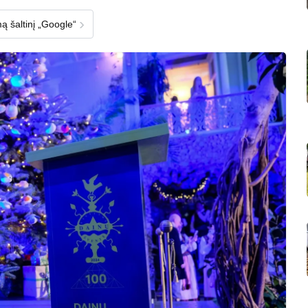
›
ą šaltinį „Google“