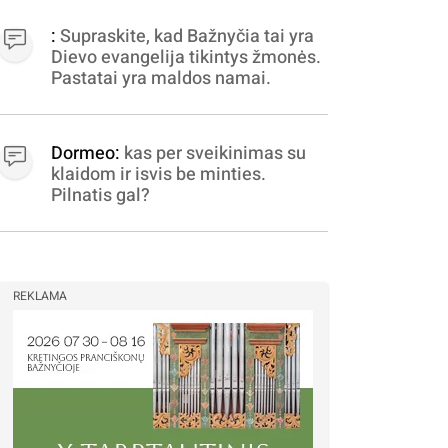
apibrėžiamos.. nežinau,
bereikalingas oro virpinimas,
:
Supraskite, kad Bažnyčia tai yra
ieškokit kur milijonus vagia
Dievo evangelija tikintys žmonės.
dujininkai, elektros aferistai,
Pastatai yra maldos namai.
stadionų statytojai Vilnuje
Dormeo:
kas per sveikinimas su
klaidom ir isvis be minties.
Pilnatis gal?
REKLAMA