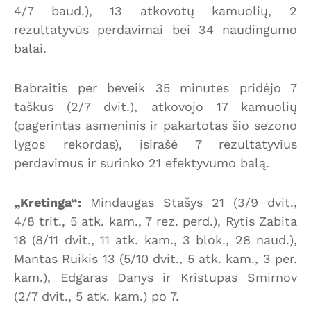
4/7 baud.), 13 atkovotų kamuolių, 2
rezultatyvūs perdavimai bei 34 naudingumo
balai.
Babraitis per beveik 35 minutes pridėjo 7
taškus (2/7 dvit.), atkovojo 17 kamuolių
(pagerintas asmeninis ir pakartotas šio sezono
lygos rekordas), įsirašė 7 rezultatyvius
perdavimus ir surinko 21 efektyvumo balą.
„Kretinga“:
Mindaugas Stašys 21 (3/9 dvit.,
4/8 trit., 5 atk. kam., 7 rez. perd.), Rytis Zabita
18 (8/11 dvit., 11 atk. kam., 3 blok., 28 naud.),
Mantas Ruikis 13 (5/10 dvit., 5 atk. kam., 3 per.
kam.), Edgaras Danys ir Kristupas Smirnov
(2/7 dvit., 5 atk. kam.) po 7.