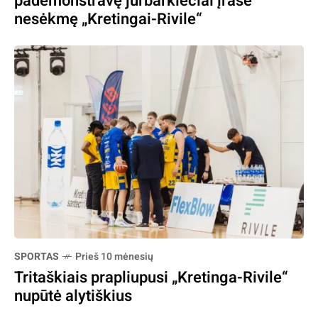
pademonstravę jurbarkiečiai įrašė
nesėkmę „Kretingai-Rivile“
SPORTAS
Prieš 10 mėnesių
Tritaškiais prapliupusi „Kretinga-Rivile“
nupūtė alytiškius