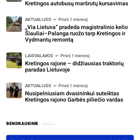
Kretingos autobusų maršrutų kursavimas
AKTUALIJOS
Prieš 1 mėnesį
„Via Lietuva“ pradeda magistralinio kelio
Šiauliai–Palanga ruožo tarp Kretingos ir
Vydmantų remontą
LAISVALAIKIS
Prieš 1 mėnesį
Kretingos rajone – didžiausias traktorių
paradas Lietuvoje
AKTUALIJOS
Prieš 1 mėnesį
Nusipelniusiam dvasininkui suteiktas
Kretingos rajono Garbės piliečio vardas
BENDRAUKIME