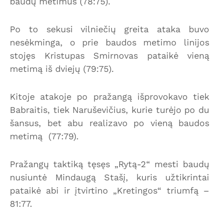
baudų metimus (78:75).
Po to sekusi vilniečių greita ataka buvo
nesėkminga, o prie baudos metimo linijos
stojęs Kristupas Smirnovas pataikė vieną
metimą iš dviejų (79:75).
Kitoje atakoje po pražangą išprovokavo tiek
Babraitis, tiek Naruševičius, kurie turėjo po du
šansus, bet abu realizavo po vieną baudos
metimą (77:79).
Pražangų taktiką tęsęs „Rytą-2“ mesti baudų
nusiuntė Mindaugą Stašį, kuris užtikrintai
pataikė abi ir įtvirtino „Kretingos“ triumfą –
81:77.