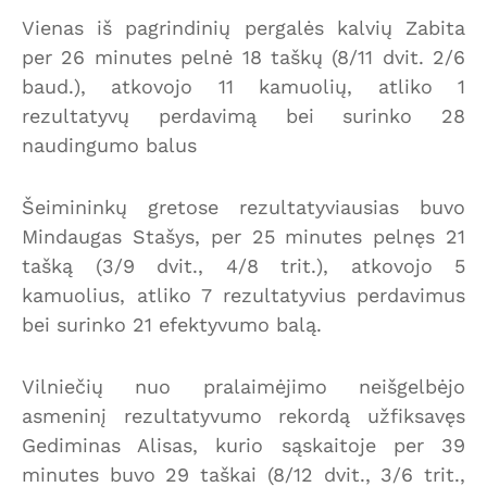
Vienas iš pagrindinių pergalės kalvių Zabita
per 26 minutes pelnė 18 taškų (8/11 dvit. 2/6
baud.), atkovojo 11 kamuolių, atliko 1
rezultatyvų perdavimą bei surinko 28
naudingumo balus
Šeimininkų gretose rezultatyviausias buvo
Mindaugas Stašys, per 25 minutes pelnęs 21
tašką (3/9 dvit., 4/8 trit.), atkovojo 5
kamuolius, atliko 7 rezultatyvius perdavimus
bei surinko 21 efektyvumo balą.
Vilniečių nuo pralaimėjimo neišgelbėjo
asmeninį rezultatyvumo rekordą užfiksavęs
Gediminas Alisas, kurio sąskaitoje per 39
minutes buvo 29 taškai (8/12 dvit., 3/6 trit.,