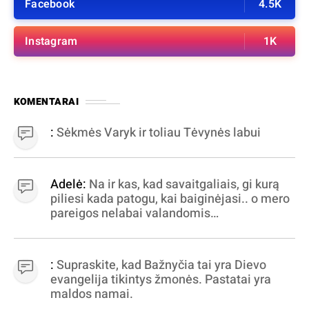
Facebook
4.5K
Instagram
1K
KOMENTARAI
:
Sėkmės Varyk ir toliau Tėvynės labui
Adelė:
Na ir kas, kad savaitgaliais, gi kurą
piliesi kada patogu, kai baiginėjasi.. o mero
pareigos nelabai valandomis
apibrėžiamos.. nežinau, bereikalingas oro
virpinimas, ieškokit kur milijonus vagia
dujininkai, elektros aferistai, stadionų
:
Supraskite, kad Bažnyčia tai yra Dievo
statytojai Vilnuje
evangelija tikintys žmonės. Pastatai yra
maldos namai.