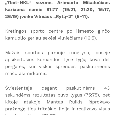
„7bet-NKL“ sezone. Arimanto Mikaločiaus
kariauna namie 81:77 (19:21, 21:20, 15:17,
26:19) įveikė Vilniaus „Rytą-2“ (5-11).
Kretingos sporto centre po išmesto ginčo
kamuolio geriau sekėsi vilniečiams (16:5).
Mažais spurtais pirmoje rungtynių pusėje
apsikeitusios komandos tęsė lygią kovą dėl
pergalės, kur viskas sprendėsi paskutinėmis
mačo akimirkomis.
Švieslentėje degant paskutinėms 43
sekundėms rezultatas buvo lygus (75:75), bet
kitoje atakoje Mantas Ruikis išprokavo
pražangą ties tritaškio linija ir realizavo visus