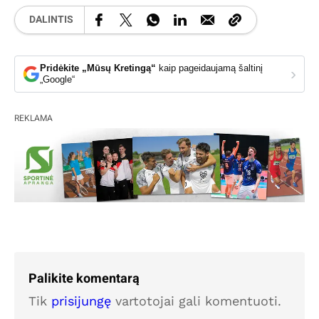
DALINTIS
Pridėkite „Mūsų Kretingą“
kaip pageidaujamą šaltinį
›
„Google“
REKLAMA
Palikite komentarą
Tik
prisijungę
vartotojai gali komentuoti.