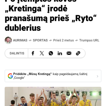
„Kretinga“ įrodė
pranašumą prieš „Ryto“
dublerius
AURIMAS
SPORTAS
Prieš 2 metus
Trumpas URL
DALINTIS
Pridėkite „Mūsų Kretingą“
kaip pageidaujamą šaltinį
›
„Google“