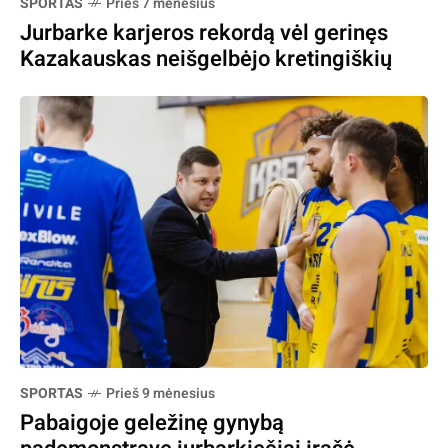
SPORTAS
Prieš 7 mėnesius
Jurbarke karjeros rekordą vėl gerinęs
Kazakauskas neišgelbėjo kretingiškių
SPORTAS
Prieš 9 mėnesius
Pabaigoje geležinę gynybą