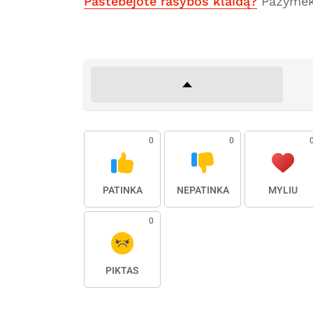
Pastebėjote rašybos klaidą?
Pažymėki
0
0
PATINKA
NEPATINKA
MYLIU
0
PIKTAS