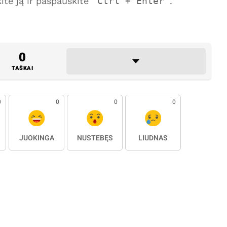
te ją ir paspauskite
Ctrl + Enter
.
0
TAŠKAI
0
0
0
0
JUOKINGA
NUSTEBĘS
LIŪDNAS