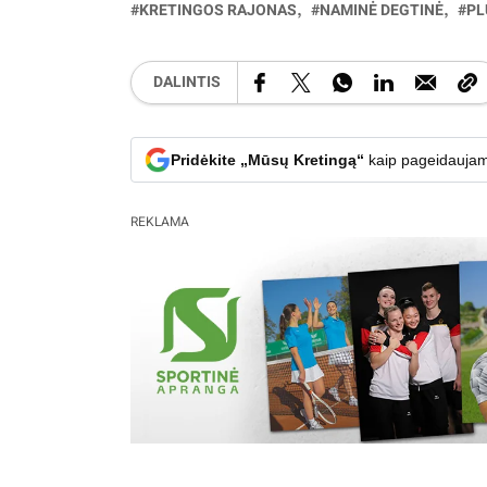
KRETINGOS RAJONAS
NAMINĖ DEGTINĖ
PL
DALINTIS
Pridėkite „Mūsų Kretingą“
kaip pageidaujam
REKLAMA