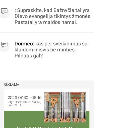
apibrėžiamos.. nežinau,
bereikalingas oro virpinimas,
:
Supraskite, kad Bažnyčia tai yra
ieškokit kur milijonus vagia
Dievo evangelija tikintys žmonės.
dujininkai, elektros aferistai,
Pastatai yra maldos namai.
stadionų statytojai Vilnuje
Dormeo:
kas per sveikinimas su
klaidom ir isvis be minties.
Pilnatis gal?
REKLAMA