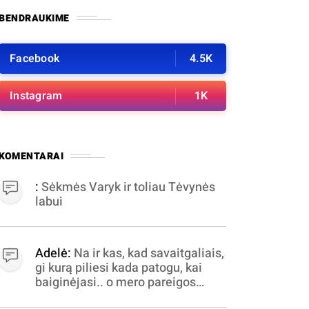
BENDRAUKIME
Facebook
4.5K
Instagram
1K
KOMENTARAI
:
Sėkmės Varyk ir toliau Tėvynės
labui
Adelė:
Na ir kas, kad savaitgaliais,
gi kurą piliesi kada patogu, kai
baiginėjasi.. o mero pareigos
nelabai valandomis