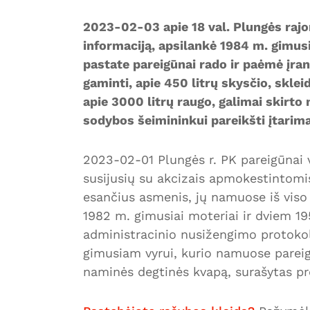
2023-02-03 apie 18 val. Plungės rajo
informaciją, apsilankė 1984 m. gimus
pastate pareigūnai rado ir paėmė įran
gaminti, apie 450 litrų skysčio, sklei
apie 3000 litrų raugo, galimai skirto
sodybos šeimininkui pareikšti įtarimai
2023-02-01 Plungės r. PK pareigūnai 
susijusių su akcizais apmokestintomis
esančius asmenis, jų namuose iš viso 
1982 m. gimusiai moteriai ir dviem 1
administracinio nusižengimo protokol
gimusiam vyrui, kurio namuose pareigū
naminės degtinės kvapą, surašytas pr