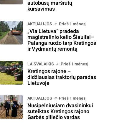
autobusų maršrutų
kursavimas
AKTUALIJOS
Prieš 1 mėnesį
„Via Lietuva“ pradeda
magistralinio kelio Šiauliai–
Palanga ruožo tarp Kretingos
ir Vydmantų remontą
LAISVALAIKIS
Prieš 1 mėnesį
Kretingos rajone –
didžiausias traktorių paradas
Lietuvoje
AKTUALIJOS
Prieš 1 mėnesį
Nusipelniusiam dvasininkui
suteiktas Kretingos rajono
Garbės piliečio vardas