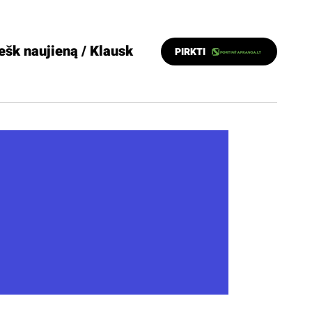
ešk naujieną / Klausk
PIRKTI