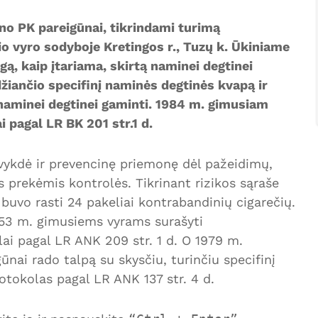
no PK pareigūnai, tikrindami turimą
io vyro sodyboje Kretingos r., Tuzų k. Ūkiniame
gą, kaip įtariama, skirtą naminei degtinei
džiančio specifinį naminės degtinės kvapą ir
 naminei degtinei gaminti. 1984 m. gimusiam
 pagal LR BK 201 str.1 d.
vykdė ir prevencinę priemonę dėl pažeidimų,
 prekėmis kontrolės. Tikrinant rizikos sąraše
buvo rasti 24 pakeliai kontrabandinių cigarečių.
953 m. gimusiems vyrams surašyti
ai pagal LR ANK 209 str. 1 d. O 1979 m.
nai rado talpą su skysčiu, turinčiu specifinį
otokolas pagal LR ANK 137 str. 4 d.