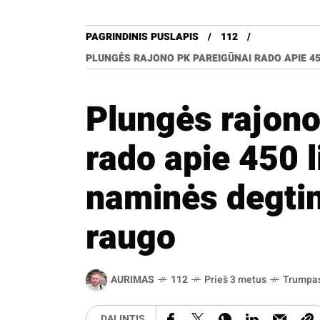
PAGRINDINIS PUSLAPIS
112
PLUNGĖS RAJONO PK PAREIGŪNAI RADO APIE 450
Plungės rajono
rado apie 450 l
naminės degtin
raugo
AURIMAS
112
Prieš 3 metus
Trumpa
DALINTIS