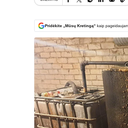
Pridėkite „Mūsų Kretingą“
kaip pageidaujam