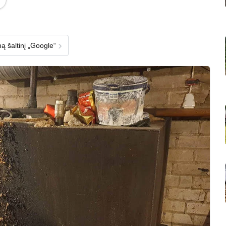
›
ą šaltinį „Google“