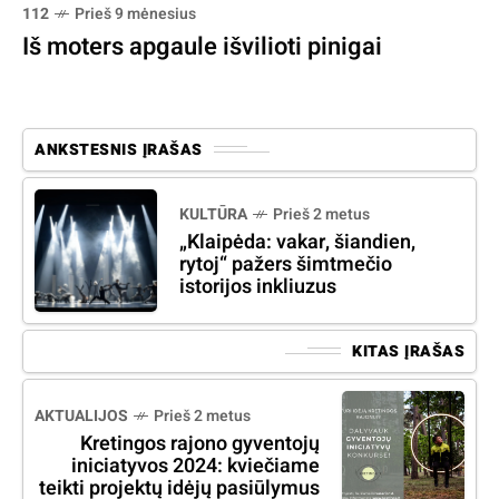
112
Prieš 9 mėnesius
Iš moters apgaule išvilioti pinigai
ANKSTESNIS ĮRAŠAS
KULTŪRA
Prieš 2 metus
„Klaipėda: vakar, šiandien,
rytoj“ pažers šimtmečio
istorijos inkliuzus
KITAS ĮRAŠAS
AKTUALIJOS
Prieš 2 metus
Kretingos rajono gyventojų
iniciatyvos 2024: kviečiame
teikti projektų idėjų pasiūlymus