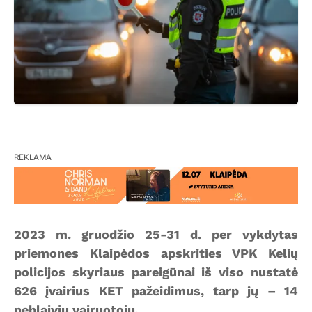
REKLAMA
2023 m. gruodžio 25-31 d. per vykdytas
priemones Klaipėdos apskrities VPK Kelių
policijos skyriaus pareigūnai iš viso nustatė
626 įvairius KET pažeidimus, tarp jų – 14
neblaivių vairuotojų.