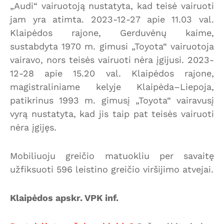
„Audi“ vairuotoją nustatyta, kad teisė vairuoti
jam yra atimta. 2023-12-27 apie 11.03 val.
Klaipėdos rajone, Gerduvėnų kaime,
sustabdyta 1970 m. gimusi „Toyota“ vairuotoja
vairavo, nors teisės vairuoti nėra įgijusi. 2023-
12-28 apie 15.20 val. Klaipėdos rajone,
magistraliniame kelyje Klaipėda–Liepoja,
patikrinus 1993 m. gimusį „Toyota“ vairavusį
vyrą nustatyta, kad jis taip pat teisės vairuoti
nėra įgijęs.
Mobiliuoju greičio matuokliu per savaitę
užfiksuoti 596 leistino greičio viršijimo atvejai.
Klaipėdos apskr. VPK inf.