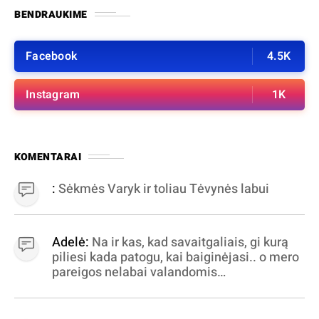
BENDRAUKIME
Facebook
4.5K
Instagram
1K
KOMENTARAI
:
Sėkmės Varyk ir toliau Tėvynės labui
Adelė:
Na ir kas, kad savaitgaliais, gi kurą
piliesi kada patogu, kai baiginėjasi.. o mero
pareigos nelabai valandomis
apibrėžiamos.. nežinau, bereikalingas oro
virpinimas, ieškokit kur milijonus vagia
dujininkai, elektros aferistai, stadionų