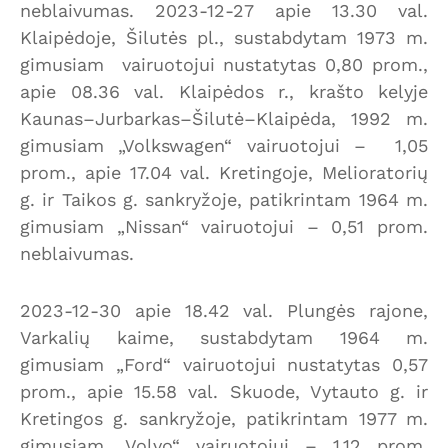
neblaivumas. 2023-12-27 apie 13.30 val.
Klaipėdoje, Šilutės pl., sustabdytam 1973 m.
gimusiam vairuotojui nustatytas 0,80 prom.,
apie 08.36 val. Klaipėdos r., krašto kelyje
Kaunas–Jurbarkas–Šilutė–Klaipėda, 1992 m.
gimusiam „Volkswagen“ vairuotojui – 1,05
prom., apie 17.04 val. Kretingoje, Melioratorių
g. ir Taikos g. sankryžoje, patikrintam 1964 m.
gimusiam „Nissan“ vairuotojui – 0,51 prom.
neblaivumas.
2023-12-30 apie 18.42 val. Plungės rajone,
Varkalių kaime, sustabdytam 1964 m.
gimusiam „Ford“ vairuotojui nustatytas 0,57
prom., apie 15.58 val. Skuode, Vytauto g. ir
Kretingos g. sankryžoje, patikrintam 1977 m.
gimusiam „Volvo“ vairuotojui – 1,12 prom.