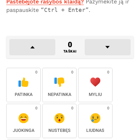
Pastebėjote rašybos klaidą?
Pažymėkite ją ir
paspauskite
Ctrl + Enter
.
0
TAŠKAI
0
0
0
PATINKA
NEPATINKA
MYLIU
0
0
0
JUOKINGA
NUSTEBĘS
LIŪDNAS