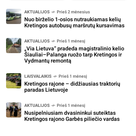
AKTUALIJOS
Prieš 2 mėnesius
Nuo birželio 1-osios nutraukiamas kelių
Kretingos autobusų maršrutų kursavimas
AKTUALIJOS
Prieš 1 mėnesį
„Via Lietuva“ pradeda magistralinio kelio
Šiauliai–Palanga ruožo tarp Kretingos ir
Vydmantų remontą
LAISVALAIKIS
Prieš 1 mėnesį
Kretingos rajone – didžiausias traktorių
paradas Lietuvoje
AKTUALIJOS
Prieš 1 mėnesį
Nusipelniusiam dvasininkui suteiktas
Kretingos rajono Garbės piliečio vardas