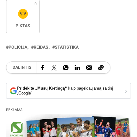
0
PIKTAS
POLICIJA
REIDAS
STATISTIKA
DALINTIS
Pridėkite „Mūsų Kretingą“
kaip pageidaujamą šaltinį
›
„Google“
REKLAMA