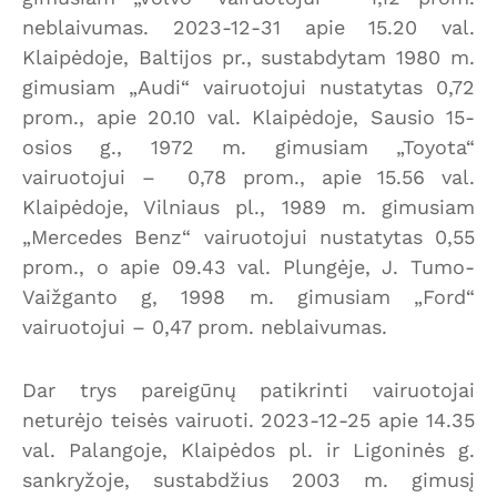
neblaivumas. 2023-12-31 apie 15.20 val.
Klaipėdoje, Baltijos pr., sustabdytam 1980 m.
gimusiam „Audi“ vairuotojui nustatytas 0,72
prom., apie 20.10 val. Klaipėdoje, Sausio 15-
osios g., 1972 m. gimusiam „Toyota“
vairuotojui – 0,78 prom., apie 15.56 val.
Klaipėdoje, Vilniaus pl., 1989 m. gimusiam
„Mercedes Benz“ vairuotojui nustatytas 0,55
prom., o apie 09.43 val. Plungėje, J. Tumo-
Vaižganto g, 1998 m. gimusiam „Ford“
vairuotojui – 0,47 prom. neblaivumas.
Dar trys pareigūnų patikrinti vairuotojai
neturėjo teisės vairuoti. 2023-12-25 apie 14.35
val. Palangoje, Klaipėdos pl. ir Ligoninės g.
sankryžoje, sustabdžius 2003 m. gimusį