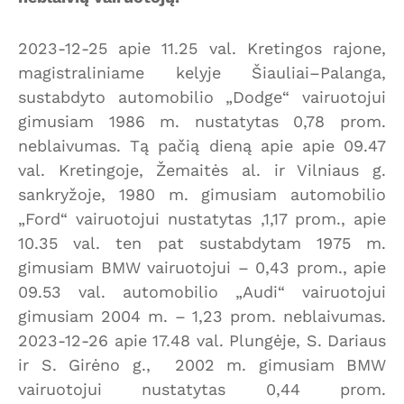
2023-12-25 apie 11.25 val. Kretingos rajone,
magistraliniame kelyje Šiauliai–Palanga,
sustabdyto automobilio „Dodge“ vairuotojui
gimusiam 1986 m. nustatytas 0,78 prom.
neblaivumas. Tą pačią dieną apie apie 09.47
val. Kretingoje, Žemaitės al. ir Vilniaus g.
sankryžoje, 1980 m. gimusiam automobilio
„Ford“ vairuotojui nustatytas ,1,17 prom., apie
10.35 val. ten pat sustabdytam 1975 m.
gimusiam BMW vairuotojui – 0,43 prom., apie
09.53 val. automobilio „Audi“ vairuotojui
gimusiam 2004 m. – 1,23 prom. neblaivumas.
2023-12-26 apie 17.48 val. Plungėje, S. Dariaus
ir S. Girėno g., 2002 m. gimusiam BMW
vairuotojui nustatytas 0,44 prom.