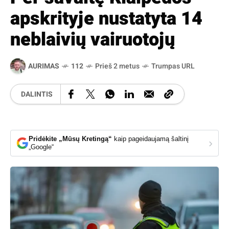
apskrityje nustatyta 14
neblaivių vairuotojų
AURIMAS
112
Prieš 2 metus
Trumpas URL
DALINTIS
Pridėkite „Mūsų Kretingą“
kaip pageidaujamą šaltinį
›
„Google“