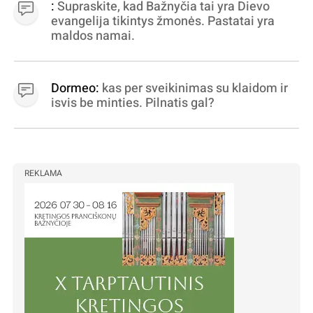
:
Supraskite, kad Bažnyčia tai yra Dievo
statytojai Vilnuje
evangelija tikintys žmonės. Pastatai yra
maldos namai.
Dormeo:
kas per sveikinimas su klaidom ir
isvis be minties. Pilnatis gal?
REKLAMA