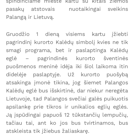
spindinčiame mieste kartu su kitais žiemos
pasakų atstovais nuotaikingai sveikins
Palangą ir Lietuvą.
Gruodžio 1 dieną visiems kartu įžiebti
pagrindinį kurorto Kalėdų simbolį kvies ne tik
smagi programa, bet ir paslaptinga Kalėdų
eglė – pagrindinės kurorto šventinės
puošmenos meninė idėja iki šiol laikoma itin
didelėje paslaptyje. Už kurorto puošybą
atsakinga įmonė tikina, jog šiemet Palangos
Kalėdų eglė bus išskirtinė, dar niekur neregėta
Lietuvoje, tad Palangos svečiai galės puikuotis
apsilankę prie tikros ir unikalios eglių eglės.
Ją įspūdingai papuoš 12 tūkstančių lempučių,
tačiau tai, ant ko jos bus tvirtinamos, bus
atskleista tik įžiebus žaliaskarę.