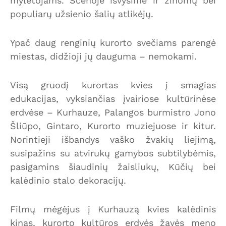
mylėtojams. Scenoje išvysime ir žinomų bei
populiarų užsienio šalių atlikėjų.
Ypač daug renginių kurorto svečiams parengė
miestas, didžioji jų dauguma – nemokami.
Visą gruodį kurortas kvies į smagias
edukacijas, vyksiančias įvairiose kultūrinėse
erdvėse – Kurhauze, Palangos burmistro Jono
Šliūpo, Gintaro, Kurorto muziejuose ir kitur.
Norintieji išbandys vaško žvakių liejimą,
susipažins su atvirukų gamybos subtilybėmis,
pasigamins šiaudinių žaisliukų, Kūčių bei
kalėdinio stalo dekoracijų.
Filmų mėgėjus į Kurhauzą kvies kalėdinis
kinas, kurorto kultūros erdvės žavės meno