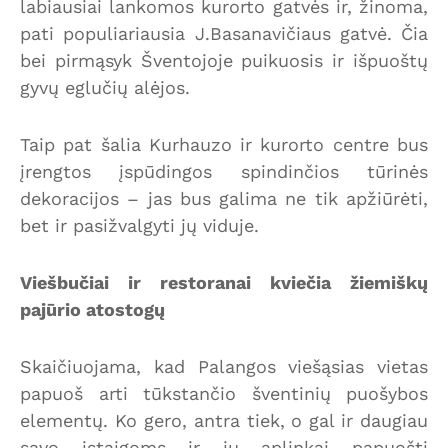
labiausiai lankomos kurorto gatvės ir, žinoma,
pati populiariausia J.Basanavičiaus gatvė. Čia
bei pirmąsyk Šventojoje puikuosis ir išpuoštų
gyvų eglučių alėjos.
Taip pat šalia Kurhauzo ir kurorto centre bus
įrengtos įspūdingos spindinčios tūrinės
dekoracijos – jas bus galima ne tik apžiūrėti,
bet ir pasižvalgyti jų viduje.
Viešbučiai ir restoranai kviečia žiemiškų
pajūrio atostogų
Skaičiuojama, kad Palangos viešąsias vietas
papuoš arti tūkstančio šventinių puošybos
elementų. Ko gero, antra tiek, o gal ir daugiau
savo įstaigoms ir jų aplinkai papuošti