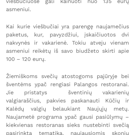
viešbučiuose gali kainuoti nuo 135 eurų
asmeniui.
Kai kurie viešbučiai yra parengę naujamečius
paketus, kur, pavyzdžiui, įskaičiuotos dvi
nakvynės ir vakarienė. Tokiu atveju vienam
asmeniui reikėtų iš savo biudžeto skirti apie
100 – 120 eurų.
Žiemiškoms svečių atostogoms pajūryje bei
šventėms ypač rengiasi Palangos restoranai.
Jie pristatys šventinių vakarienių
valgiaraščius, pakvies paskanauti Kūčių ir
Kalėdų valgių belaukiant Naujųjų metų.
Naujametė programa ypač gausi pasiūlymų –
kiekvienas restoranas sieks nustebinti svečią
pasirinkta tematika, naujausiomis skonių