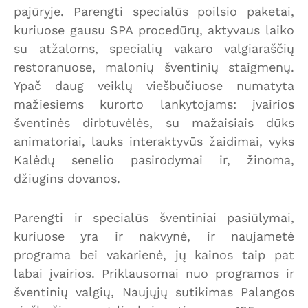
pajūryje. Parengti specialūs poilsio paketai,
kuriuose gausu SPA procedūrų, aktyvaus laiko
su atžaloms, specialių vakaro valgiaraščių
restoranuose, malonių šventinių staigmenų.
Ypač daug veiklų viešbučiuose numatyta
mažiesiems kurorto lankytojams: įvairios
šventinės dirbtuvėlės, su mažaisiais dūks
animatoriai, lauks interaktyvūs žaidimai, vyks
Kalėdų senelio pasirodymai ir, žinoma,
džiugins dovanos.
Parengti ir specialūs šventiniai pasiūlymai,
kuriuose yra ir nakvynė, ir naujametė
programa bei vakarienė, jų kainos taip pat
labai įvairios. Priklausomai nuo programos ir
šventinių valgių, Naujųjų sutikimas Palangos