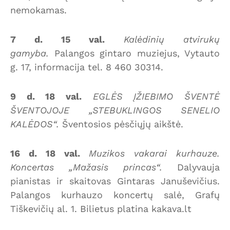
nemokamas.
7 d. 15 val.
Kalėdinių atvirukų
gamyba.
Palangos gintaro muziejus, Vytauto
g. 17, informacija tel. 8 460 30314.
9 d. 18 val.
EGLĖS ĮŽIEBIMO ŠVENTĖ
ŠVENTOJOJE „STEBUKLINGOS SENELIO
KALĖDOS“.
Šventosios pėsčiųjų aikštė.
16 d. 18 val.
Muzikos vakarai kurhauze.
Koncertas „Mažasis princas“.
Dalyvauja
pianistas ir skaitovas Gintaras Januševičius.
Palangos kurhauzo koncertų salė, Grafų
Tiškevičių al. 1. Bilietus platina kakava.lt