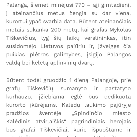
Palanga, šiemet minėjusi 770 – ąjį gimtadienį,
į ateinančius metus žengia su dar viena,
kurortui ypač svarbia data. Būtent ateinančiais
metais sukanka 200 metų, kai grafas Mykolas
Tiškevičius, lyg šių laikų verslininkas, itin
susidomėjo Lietuvos pajūriu ir, įžvelgęs čia
puikias plėtros galimybes, įsigijo Palangos
valdą bei keletą aplinkinių dvarų.
Būtent todėl gruodžio 1 dieną Palangoje, prie
grafų Tiškevičių sumanyto ir pastatyto
kurhauzo, įžiebiama eglė bus dedikuota
kurorto įkūrėjams. Kalėdų laukimo pajūryje
pradžios šventėje „Spindinčio miesto
Kalėdinis atvirlaiškis“ pagrindiniais herojais
bus grafai Tiškevičiai, kurie išpuoštame ir