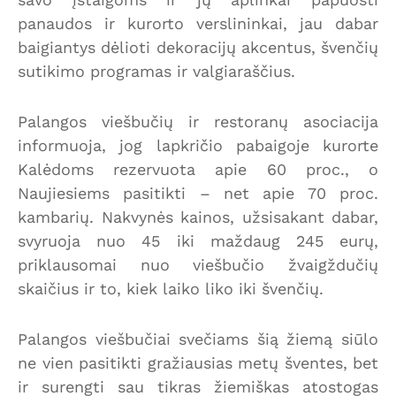
panaudos ir kurorto verslininkai, jau dabar
baigiantys dėlioti dekoracijų akcentus, švenčių
sutikimo programas ir valgiaraščius.
Palangos viešbučių ir restoranų asociacija
informuoja, jog lapkričio pabaigoje kurorte
Kalėdoms rezervuota apie 60 proc., o
Naujiesiems pasitikti – net apie 70 proc.
kambarių. Nakvynės kainos, užsisakant dabar,
svyruoja nuo 45 iki maždaug 245 eurų,
priklausomai nuo viešbučio žvaigždučių
skaičius ir to, kiek laiko liko iki švenčių.
Palangos viešbučiai svečiams šią žiemą siūlo
ne vien pasitikti gražiausias metų šventes, bet
ir surengti sau tikras žiemiškas atostogas