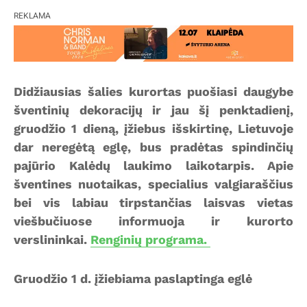
REKLAMA
Didžiausias šalies kurortas puošiasi daugybe
šventinių dekoracijų ir jau šį penktadienį,
gruodžio 1 dieną, įžiebus išskirtinę, Lietuvoje
dar neregėtą eglę, bus pradėtas spindinčių
pajūrio Kalėdų laukimo laikotarpis. Apie
šventines nuotaikas, specialius valgiaraščius
bei vis labiau tirpstančias laisvas vietas
viešbučiuose informuoja ir kurorto
verslininkai.
Renginių programa.
Gruodžio 1 d. įžiebiama paslaptinga eglė