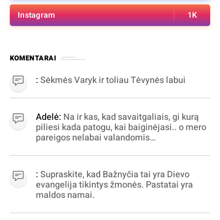
Instagram
1K
KOMENTARAI
:
Sėkmės Varyk ir toliau Tėvynės labui
Adelė:
Na ir kas, kad savaitgaliais, gi kurą
piliesi kada patogu, kai baiginėjasi.. o mero
pareigos nelabai valandomis
apibrėžiamos.. nežinau, bereikalingas oro
virpinimas, ieškokit kur milijonus vagia
dujininkai, elektros aferistai, stadionų
:
Supraskite, kad Bažnyčia tai yra Dievo
statytojai Vilnuje
evangelija tikintys žmonės. Pastatai yra
maldos namai.