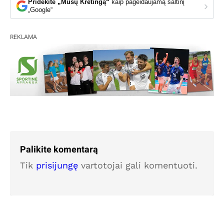
Pridėkite „Mūsų Kretingą“
kaip pageidaujamą šaltinį
›
„Google“
REKLAMA
Palikite komentarą
Tik
prisijungę
vartotojai gali komentuoti.