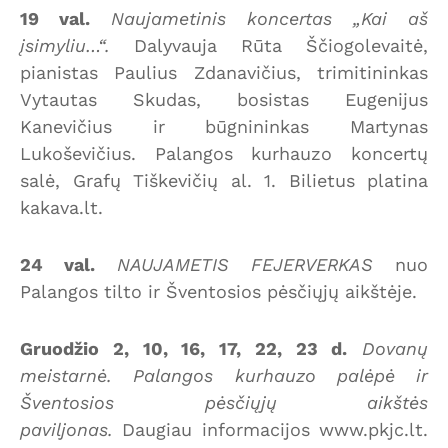
19 val.
Naujametinis koncertas „Kai aš
įsimyliu…“.
Dalyvauja Rūta Ščiogolevaitė,
pianistas Paulius Zdanavičius, trimitininkas
Vytautas Skudas, bosistas Eugenijus
Kanevičius ir būgnininkas Martynas
Lukoševičius. Palangos kurhauzo koncertų
salė, Grafų Tiškevičių al. 1. Bilietus platina
kakava.lt.
24 val.
NAUJAMETIS FEJERVERKAS
nuo
Palangos tilto ir Šventosios pėsčiųjų aikštėje.
Gruodžio 2, 10, 16, 17, 22, 23 d.
Dovanų
meistarnė. Palangos kurhauzo palėpė ir
Šventosios pėsčiųjų aikštės
paviljonas.
Daugiau informacijos www.pkjc.lt.