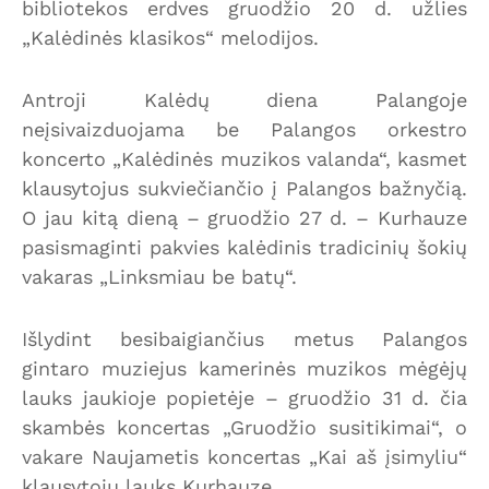
bibliotekos erdves gruodžio 20 d. užlies
„Kalėdinės klasikos“ melodijos.
Antroji Kalėdų diena Palangoje
neįsivaizduojama be Palangos orkestro
koncerto „Kalėdinės muzikos valanda“, kasmet
klausytojus sukviečiančio į Palangos bažnyčią.
O jau kitą dieną – gruodžio 27 d. – Kurhauze
pasismaginti pakvies kalėdinis tradicinių šokių
vakaras „Linksmiau be batų“.
Išlydint besibaigiančius metus Palangos
gintaro muziejus kamerinės muzikos mėgėjų
lauks jaukioje popietėje – gruodžio 31 d. čia
skambės koncertas „Gruodžio susitikimai“, o
vakare Naujametis koncertas „Kai aš įsimyliu“
klausytojų lauks Kurhauze.