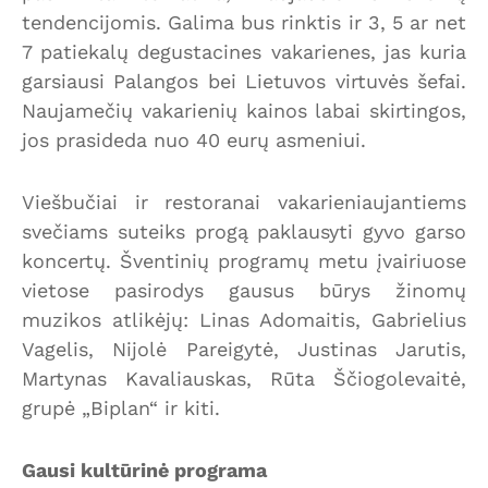
tendencijomis. Galima bus rinktis ir 3, 5 ar net
7 patiekalų degustacines vakarienes, jas kuria
garsiausi Palangos bei Lietuvos virtuvės šefai.
Naujamečių vakarienių kainos labai skirtingos,
jos prasideda nuo 40 eurų asmeniui.
Viešbučiai ir restoranai vakarieniaujantiems
svečiams suteiks progą paklausyti gyvo garso
koncertų. Šventinių programų metu įvairiuose
vietose pasirodys gausus būrys žinomų
muzikos atlikėjų: Linas Adomaitis, Gabrielius
Vagelis, Nijolė Pareigytė, Justinas Jarutis,
Martynas Kavaliauskas, Rūta Ščiogolevaitė,
grupė „Biplan“ ir kiti.
Gausi kultūrinė programa