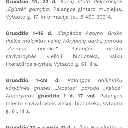
Gruodžio 14, 22 d.
Kūčių stalo dekoracijos
„Eglutė“ gamyba.
Palangos gintaro muziejus,
Vytauto g. 17. Informacija tel. 8 460 30314.
Gruodžio 1–16 d.
Klaipėdos Adomo Brako
dailės mokyklos vaikų kūrybinių darbų paroda
„Žiemos pasaka“.
Palangos miesto
savivaldybės viešoji biblioteka, vaikų
literatūros skyrius, Vytauto g. 61, II a.
Gruodžio 1–29 d.
Palangos dailininkų
kūrybinės grupės „Mostas“ paroda „Kelias“
Atidarymas
gruodžio 1 d. 17 val.
Palangos
miesto savivaldybės viešoji biblioteka, Vytauto
g. 61, III a.
Gruodžio 10 – sausio 31 d.
Odilės Norvilaitės –