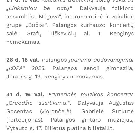
„Linksmiau be batų“.
Dalyvauja folkloro
ansamblis „Mėguva“, instrumentinė ir vokalinė
grupė „Bočiai“. Palangos kurhauzo koncertų
salė, Grafų Tiškevičių al. 1. Renginys
nemokamas.
28 d. 18 val.
Palangos jaunimo apdovanojimai
„KOPA“ 2023.
Palangos senoji gimnazija,
Jūratės g. 13. Renginys nemokamas.
31 d. 16 val.
Kamerinės muzikos koncertas
„Gruodžio susitikimai“.
Dalyvauja Augustas
Gocentas (violončelė), Gabrielė Sutkutė
(fortepijonas). Palangos gintaro muziejus,
Vytauto g. 17. Bilietus platina bilietai.lt.