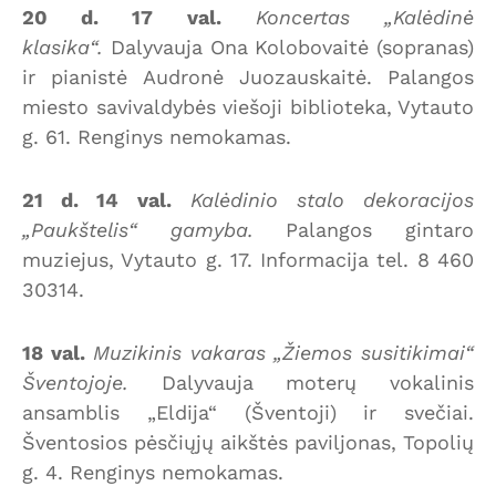
20 d. 17 val.
Koncertas „Kalėdinė
klasika“.
Dalyvauja Ona Kolobovaitė (sopranas)
ir pianistė Audronė Juozauskaitė. Palangos
miesto savivaldybės viešoji biblioteka, Vytauto
g. 61. Renginys nemokamas.
21 d. 14 val.
Kalėdinio stalo dekoracijos
„Paukštelis“ gamyba.
Palangos gintaro
muziejus, Vytauto g. 17. Informacija tel. 8 460
30314.
18 val.
Muzikinis vakaras „Žiemos susitikimai“
Šventojoje.
Dalyvauja moterų vokalinis
ansamblis „Eldija“ (Šventoji) ir svečiai.
Šventosios pėsčiųjų aikštės paviljonas, Topolių
g. 4. Renginys nemokamas.