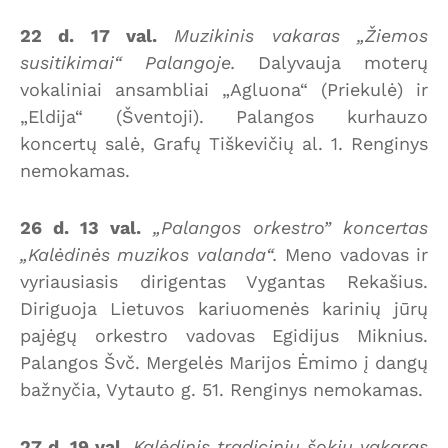
22 d. 17 val.
Muzikinis vakaras „Žiemos
susitikimai“ Palangoje.
Dalyvauja moterų
vokaliniai ansambliai „Agluona“ (Priekulė) ir
„Eldija“ (Šventoji). Palangos kurhauzo
koncertų salė, Grafų Tiškevičių al. 1. Renginys
nemokamas.
26 d. 13 val.
„Palangos orkestro” koncertas
„Kalėdinės muzikos valanda“.
Meno vadovas ir
vyriausiasis dirigentas Vygantas Rekašius.
Diriguoja Lietuvos kariuomenės karinių jūrų
pajėgų orkestro vadovas Egidijus Miknius.
Palangos Švč. Mergelės Marijos Ėmimo į dangų
bažnyčia, Vytauto g. 51. Renginys nemokamas.
27 d. 19 val.
Kalėdinis tradicinių šokių vakaras