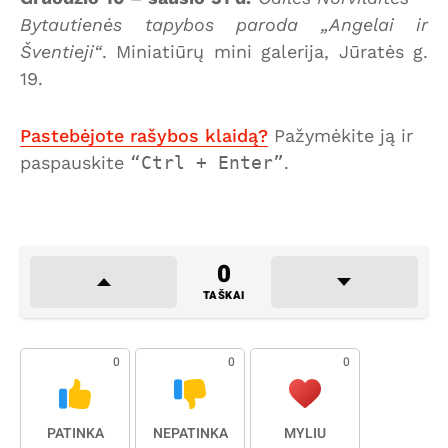
Bytautienės tapybos paroda „Angelai ir
Šventieji“
. Miniatiūrų mini galerija, Jūratės g.
19.
Pastebėjote rašybos klaidą?
Pažymėkite ją ir
paspauskite
Ctrl + Enter
.
0
TAŠKAI
0
0
0
PATINKA
NEPATINKA
MYLIU