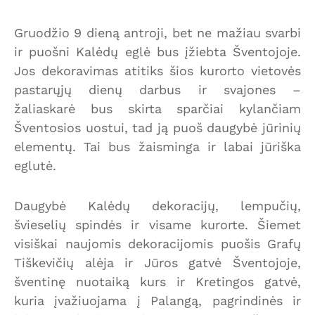
Gruodžio 9 dieną antroji, bet ne mažiau svarbi
ir puošni Kalėdų eglė bus įžiebta Šventojoje.
Jos dekoravimas atitiks šios kurorto vietovės
pastarųjų dienų darbus ir svajones –
žaliaskarė bus skirta sparčiai kylančiam
Šventosios uostui, tad ją puoš daugybė jūrinių
elementų. Tai bus žaisminga ir labai jūriška
eglutė.
Daugybė Kalėdų dekoracijų, lempučių,
švieselių spindės ir visame kurorte. Šiemet
visiškai naujomis dekoracijomis puošis Grafų
Tiškevičių alėja ir Jūros gatvė Šventojoje,
šventinę nuotaiką kurs ir Kretingos gatvė,
kuria įvažiuojama į Palangą, pagrindinės ir