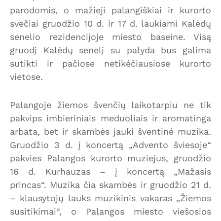
parodomis, o mažieji palangiškiai ir kurorto
svečiai gruodžio 10 d. ir 17 d. laukiami Kalėdų
senelio rezidencijoje miesto baseine. Visą
gruodį Kalėdų senelį su palyda bus galima
sutikti ir pačiose netikėčiausiose kurorto
vietose.
Palangoje žiemos švenčių laikotarpiu ne tik
pakvips imbieriniais meduoliais ir aromatinga
arbata, bet ir skambės jauki šventinė muzika.
Gruodžio 3 d. į koncertą „Advento šviesoje“
pakvies Palangos kurorto muziejus, gruodžio
16 d. Kurhauzas – į koncertą „Mažasis
princas“. Muzika čia skambės ir gruodžio 21 d.
– klausytojų lauks muzikinis vakaras „Žiemos
susitikimai“, o Palangos miesto viešosios