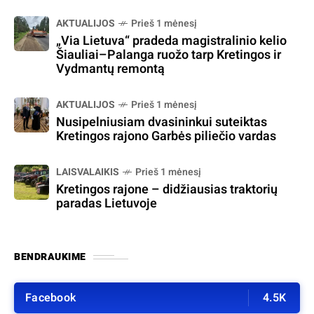
AKTUALIJOS
Prieš 1 mėnesį
„Via Lietuva“ pradeda magistralinio kelio
Šiauliai–Palanga ruožo tarp Kretingos ir
Vydmantų remontą
AKTUALIJOS
Prieš 1 mėnesį
Nusipelniusiam dvasininkui suteiktas
Kretingos rajono Garbės piliečio vardas
LAISVALAIKIS
Prieš 1 mėnesį
Kretingos rajone – didžiausias traktorių
paradas Lietuvoje
BENDRAUKIME
Facebook
4.5K