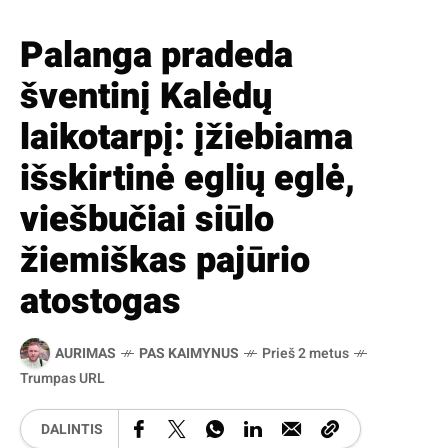
Palanga pradeda
šventinį Kalėdų
laikotarpį: įžiebiama
išskirtinė eglių eglė,
viešbučiai siūlo
žiemiškas pajūrio
atostogas
AURIMAS
PAS KAIMYNUS
Prieš 2 metus
Trumpas URL
DALINTIS