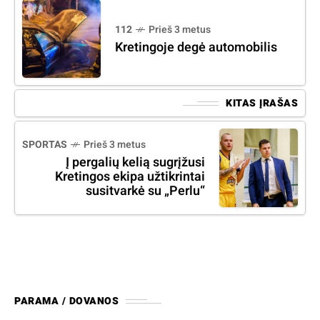
112
Prieš 3 metus
Kretingoje degė automobilis
KITAS ĮRAŠAS
SPORTAS
Prieš 3 metus
Į pergalių kelią sugrįžusi
Kretingos ekipa užtikrintai
susitvarkė su „Perlu“
PARAMA / DOVANOS