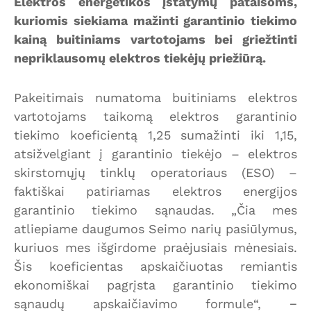
Elektros energetikos įstatymų pataisoms,
kuriomis siekiama mažinti garantinio tiekimo
kainą buitiniams vartotojams bei griežtinti
nepriklausomų elektros tiekėjų priežiūrą.
Pakeitimais numatoma buitiniams elektros
vartotojams taikomą elektros garantinio
tiekimo koeficientą 1,25 sumažinti iki 1,15,
atsižvelgiant į garantinio tiekėjo – elektros
skirstomųjų tinklų operatoriaus (ESO) –
faktiškai patiriamas elektros energijos
garantinio tiekimo sąnaudas. „Čia mes
atliepiame daugumos Seimo narių pasiūlymus,
kuriuos mes išgirdome praėjusiais mėnesiais.
Šis koeficientas apskaičiuotas remiantis
ekonomiškai pagrįsta garantinio tiekimo
sąnaudų apskaičiavimo formule“, −