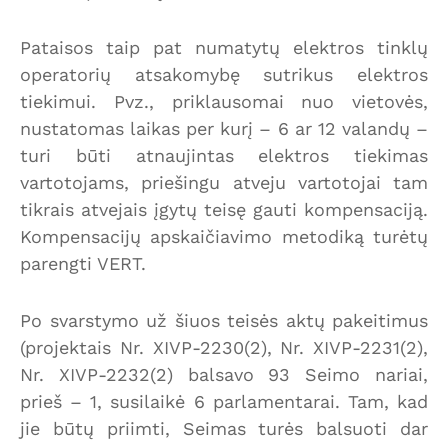
Pataisos taip pat numatytų elektros tinklų
operatorių atsakomybę sutrikus elektros
tiekimui. Pvz., priklausomai nuo vietovės,
nustatomas laikas per kurį – 6 ar 12 valandų –
turi būti atnaujintas elektros tiekimas
vartotojams, priešingu atveju vartotojai tam
tikrais atvejais įgytų teisę gauti kompensaciją.
Kompensacijų apskaičiavimo metodiką turėtų
parengti VERT.
Po svarstymo už šiuos teisės aktų pakeitimus
(projektais Nr. XIVP-2230(2), Nr. XIVP-2231(2),
Nr. XIVP-2232(2) balsavo 93 Seimo nariai,
prieš – 1, susilaikė 6 parlamentarai. Tam, kad
jie būtų priimti, Seimas turės balsuoti dar