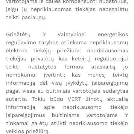
vartotojams iš dalies kompensuoti nuostolius,
jeigu jų nepriklausomas tiekėjas nebegalėtų
teikti paslaugų.
Griežtėtų ir Valstybinei energetikos
reguliavimo tarybos atliekama nepriklausomų
elektros tiekėjų priežiūra: nepriklausomas
tiekėjas privalėtų kas ketvirtį reguliuotojui
teikti nustatytos formos ataskaitą jo
nemokumui įvertinti; kas mėnesį teiktų
informaciją dėl visų įvykdytų įsipareigojimų
pagal visas su buitiniais vartotojais sudarytas
sutartis. Tokiu būdu VERT žinotų aktualią
informaciją apie nepriklausomo tiekėjo
įsipareigojimus buitiniams vartotojams ir
tinkamai galėtų atlikti nepriklausomo tiekėjo
veiklos priežiūrą.