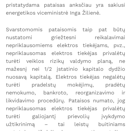
pristatydama pataisas anksčiau yra sakiusi
energetikos viceministrė Inga Žilienė.
Svarstomomis pataisomis taip pat būtų
nustatomi griežtesni reikalavimai
nepriklausomiems elektros tiekėjams, pvz.,
nepriklausomas elektros tiekėjas privalėtų
turėti veiklos rizikų valdymo planą, ne
mažesnį nei 1/2 įstatinio kapitalo dydžio
nuosavą kapitalą. Elektros tiekėjas negalėtų
turėti pradelstų mokėjimų, pradėtų
nemokumo, bankroto, reorganizavimo ir
likvidavimo procedūrų. Pataisos numato, jog
nepriklausomas elektros tiekėjas privalėtų
turėti galiojantį prievolių įvykdymo
užtikrinimą – tai leistų buitiniams