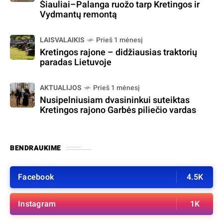
Šiauliai–Palanga ruožo tarp Kretingos ir
Vydmantų remontą
LAISVALAIKIS
Prieš 1 mėnesį
Kretingos rajone – didžiausias traktorių
paradas Lietuvoje
AKTUALIJOS
Prieš 1 mėnesį
Nusipelniusiam dvasininkui suteiktas
Kretingos rajono Garbės piliečio vardas
BENDRAUKIME
Facebook
4.5K
Instagram
1K