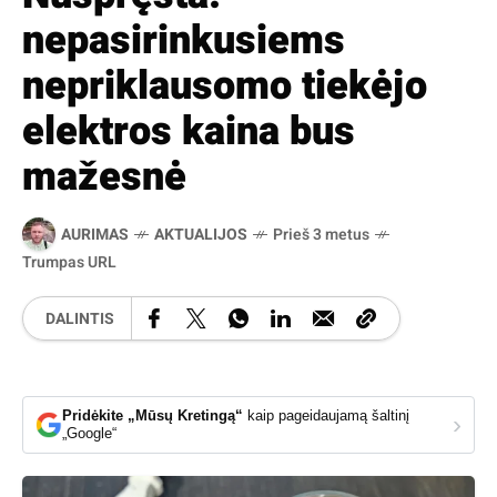
nepasirinkusiems
nepriklausomo tiekėjo
elektros kaina bus
mažesnė
AURIMAS
AKTUALIJOS
Prieš 3 metus
Trumpas URL
DALINTIS
Pridėkite „Mūsų Kretingą“
kaip pageidaujamą šaltinį
›
„Google“