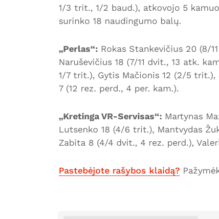
1/3 trit., 1/2 baud.), atkovojo 5 kamu
surinko 18 naudingumo balų.
„Perlas“:
Rokas Stankevičius 20 (8/11 d
Naruševičius 18 (7/11 dvit., 13 atk. kam
1/7 trit.), Gytis Mačionis 12 (2/5 trit.
7 (12 rez. perd., 4 per. kam.).
„Kretinga VR-Servisas“:
Martynas Maže
Lutsenko 18 (4/6 trit.), Mantvydas Žuk
Zabita 8 (4/4 dvit., 4 rez. perd.), Vale
Pastebėjote rašybos klaidą?
Pažymėki