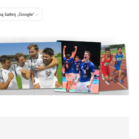
›
ą šaltinį „Google“