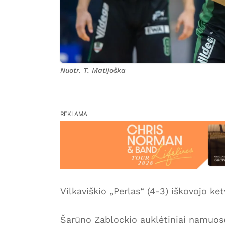
Nuotr. T. Matijoška
REKLAMA
Vilkaviškio „Perlas“ (4-3) iškovojo k
Šarūno Zablockio auklėtiniai namuose 9