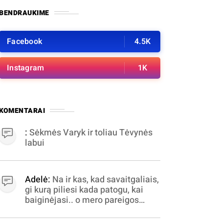
BENDRAUKIME
Facebook
4.5K
Instagram
1K
KOMENTARAI
:
Sėkmės Varyk ir toliau Tėvynės
labui
Adelė:
Na ir kas, kad savaitgaliais,
gi kurą piliesi kada patogu, kai
baiginėjasi.. o mero pareigos
nelabai valandomis