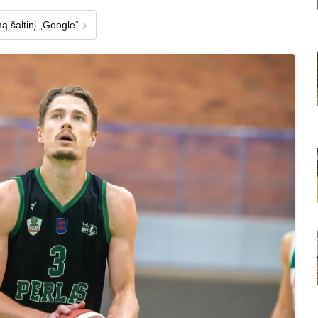
›
ą šaltinį „Google“