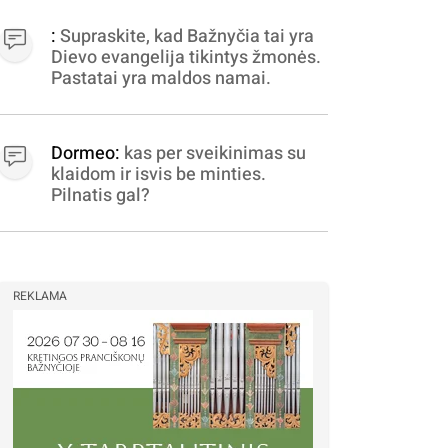
apibrėžiamos.. nežinau,
bereikalingas oro virpinimas,
:
Supraskite, kad Bažnyčia tai yra
ieškokit kur milijonus vagia
Dievo evangelija tikintys žmonės.
dujininkai, elektros aferistai,
Pastatai yra maldos namai.
stadionų statytojai Vilnuje
Dormeo:
kas per sveikinimas su
klaidom ir isvis be minties.
Pilnatis gal?
REKLAMA