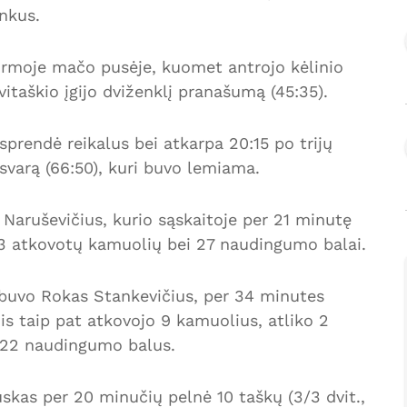
inkus.
 pirmoje mačo pusėje, kuomet antrojo kėlinio
itaškio įgijo dviženklį pranašumą (45:35).
sprendė reikalus bei atkarpa 20:15 po trijų
rsvarą (66:50), kuri buvo lemiama.
. Naruševičius, kurio sąskaitoje per 21 minutę
, 13 atkovotų kamuolių bei 27 naudingumo balai.
 buvo Rokas Stankevičius, per 34 minutes
. Jis taip pat atkovojo 9 kamuolius, atliko 2
o 22 naudingumo balus.
kas per 20 minučių pelnė 10 taškų (3/3 dvit.,