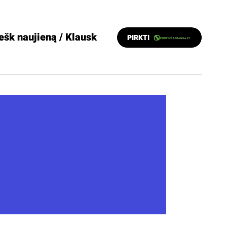
ešk naujieną / Klausk
PIRKTI