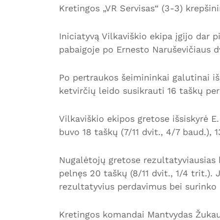
Kretingos „VR Servisas“ (3-3) krepšin
Iniciatyvą Vilkaviškio ekipa įgijo dar
pabaigoje po Ernesto Naruševičiaus dv
Po pertraukos šeimininkai galutinai iš
ketvirčių leido susikrauti 16 taškų pe
Vilkaviškio ekipos gretose išsiskyrė E
buvo 18 taškų (7/11 dvit., 4/7 baud.)
Nugalėtojų gretose rezultatyviausias
pelnęs 20 taškų (8/11 dvit., 1/4 trit.)
rezultatyvius perdavimus bei surink
Kretingos komandai Mantvydas Žukaus