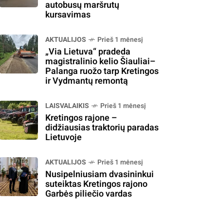
autobusų maršrutų
kursavimas
AKTUALIJOS
Prieš 1 mėnesį
„Via Lietuva“ pradeda
magistralinio kelio Šiauliai–
Palanga ruožo tarp Kretingos
ir Vydmantų remontą
LAISVALAIKIS
Prieš 1 mėnesį
Kretingos rajone –
didžiausias traktorių paradas
Lietuvoje
AKTUALIJOS
Prieš 1 mėnesį
Nusipelniusiam dvasininkui
suteiktas Kretingos rajono
Garbės piliečio vardas