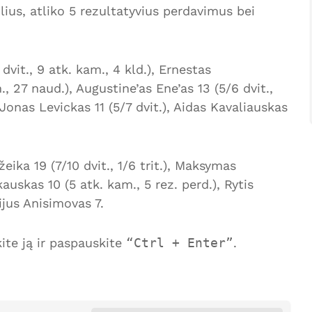
olius, atliko 5 rezultatyvius perdavimus bei
vit., 9 atk. kam., 4 kld.), Ernestas
., 27 naud.), Augustine’as Ene’as 13 (5/6 dvit.,
), Jonas Levickas 11 (5/7 dvit.), Aidas Kavaliauskas
ika 19 (7/10 dvit., 1/6 trit.), Maksymas
auskas 10 (5 atk. kam., 5 rez. perd.), Rytis
rijus Anisimovas 7.
te ją ir paspauskite
Ctrl + Enter
.