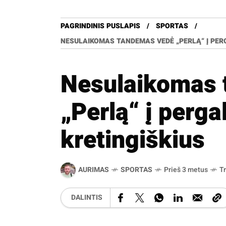
PAGRINDINIS PUSLAPIS
SPORTAS
NESULAIKOMAS TANDEMAS VEDĖ „PERLĄ“ Į PERG
Nesulaikomas 
„Perlą“ į perga
kretingiškius
AURIMAS
SPORTAS
Prieš 3 metus
T
DALINTIS