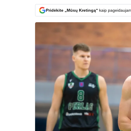
Pridėkite „Mūsų Kretingą“
kaip pageidaujam