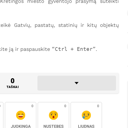
 Kretingos miesto gyventojo prašymą suteikti
ikė Gatvių, pastatų, statinių ir kitų objektų
te ją ir paspauskite
Ctrl + Enter
.
0
TAŠKAI
0
0
0
0
JUOKINGA
NUSTEBĘS
LIŪDNAS