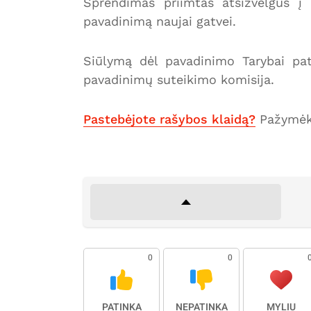
Sprendimas priimtas atsižvelgus į
pavadinimą naujai gatvei.
Siūlymą dėl pavadinimo Tarybai pate
pavadinimų suteikimo komisija.
Pastebėjote rašybos klaidą?
Pažymėki
0
0
PATINKA
NEPATINKA
MYLIU