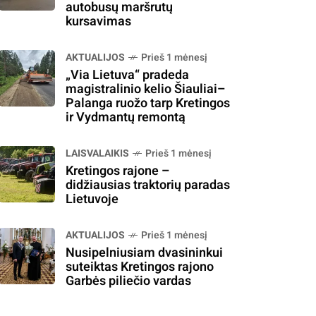
autobusų maršrutų
kursavimas
AKTUALIJOS
Prieš 1 mėnesį
„Via Lietuva“ pradeda
magistralinio kelio Šiauliai–
Palanga ruožo tarp Kretingos
ir Vydmantų remontą
LAISVALAIKIS
Prieš 1 mėnesį
Kretingos rajone –
didžiausias traktorių paradas
Lietuvoje
AKTUALIJOS
Prieš 1 mėnesį
Nusipelniusiam dvasininkui
suteiktas Kretingos rajono
Garbės piliečio vardas