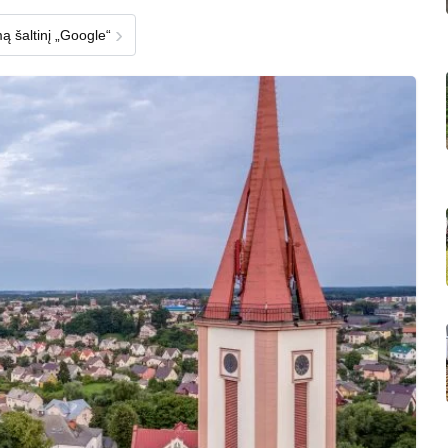
›
ą šaltinį „Google“