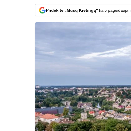
Pridėkite „Mūsų Kretingą“
kaip pageidaujam