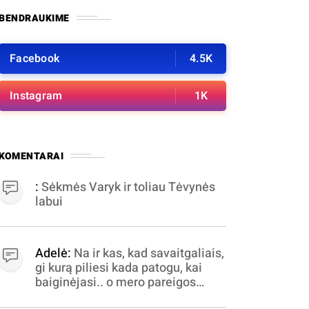
BENDRAUKIME
Facebook
4.5K
Instagram
1K
KOMENTARAI
:
Sėkmės Varyk ir toliau Tėvynės
labui
Adelė:
Na ir kas, kad savaitgaliais,
gi kurą piliesi kada patogu, kai
baiginėjasi.. o mero pareigos
nelabai valandomis