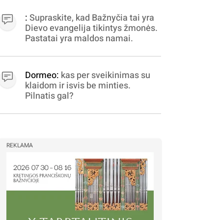
apibrėžiamos.. nežinau,
bereikalingas oro virpinimas,
:
Supraskite, kad Bažnyčia tai yra
ieškokit kur milijonus vagia
Dievo evangelija tikintys žmonės.
dujininkai, elektros aferistai,
Pastatai yra maldos namai.
stadionų statytojai Vilnuje
Dormeo:
kas per sveikinimas su
klaidom ir isvis be minties.
Pilnatis gal?
REKLAMA