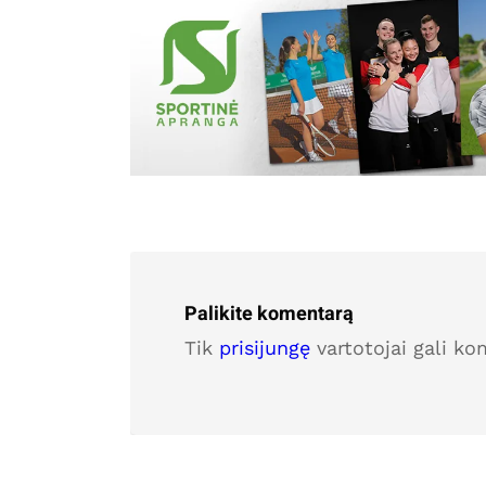
Palikite komentarą
Tik
prisijungę
vartotojai gali ko