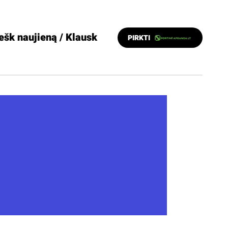
ešk naujieną / Klausk
PIRKTI