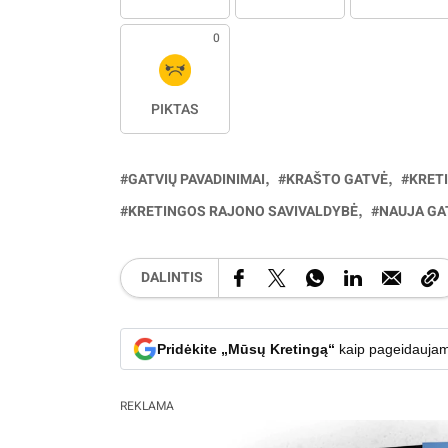
0
PIKTAS
GATVIŲ PAVADINIMAI
KRAŠTO GATVĖ
KRET
KRETINGOS RAJONO SAVIVALDYBĖ
NAUJA GA
DALINTIS
Pridėkite „Mūsų Kretingą“
kaip pageidaujam
REKLAMA