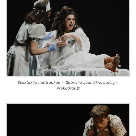
Spektaklio nuotraukos – Gabrielio Jauniškio, svečių –
Prokadras.lt