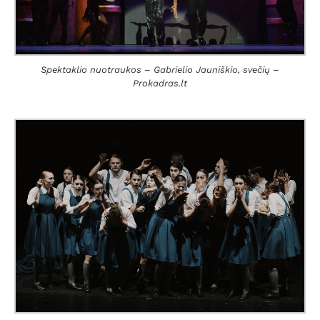
Spektaklio nuotraukos – Gabrielio Jauniškio, svečių –
Prokadras.lt