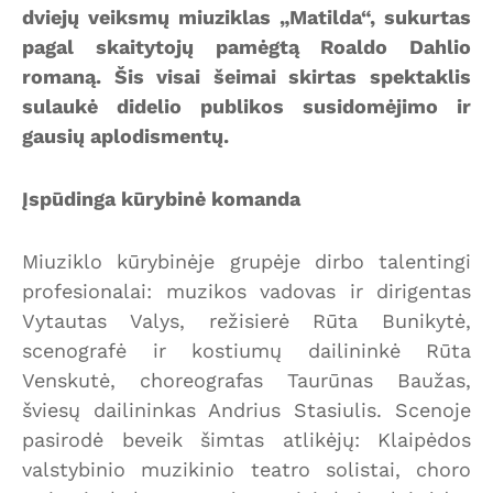
dviejų veiksmų miuziklas „Matilda“, sukurtas
pagal skaitytojų pamėgtą Roaldo Dahlio
romaną. Šis visai šeimai skirtas spektaklis
sulaukė didelio publikos susidomėjimo ir
gausių aplodismentų.
Įspūdinga kūrybinė komanda
Miuziklo kūrybinėje grupėje dirbo talentingi
profesionalai: muzikos vadovas ir dirigentas
Vytautas Valys, režisierė Rūta Bunikytė,
scenografė ir kostiumų dailininkė Rūta
Venskutė, choreografas Taurūnas Baužas,
šviesų dailininkas Andrius Stasiulis. Scenoje
pasirodė beveik šimtas atlikėjų: Klaipėdos
valstybinio muzikinio teatro solistai, choro