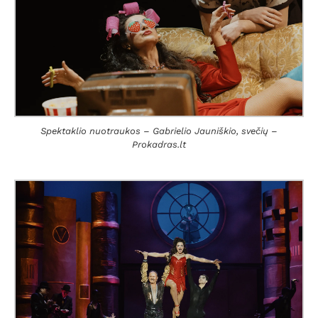
Spektaklio nuotraukos – Gabrielio Jauniškio, svečių –
Prokadras.lt