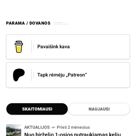
PARAMA / DOVANOS
Pavaišink kava
Tapk rėmėju „Patreon“
SKAITOMIAUSI
NAUJAUSI
AKTUALIJOS
Prieš 2 mėnesius
Nuo birželio 1-osios nutraukiamas kelių