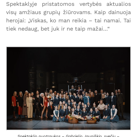
Spektaklyje pristatomos vertybės aktualios
visų amžiaus grupių žiūrovams. Kaip dainuoja
herojai: „Viskas, ko man reikia – tai namai. Tai
tiek nedaug, bet juk ir ne taip mažai…“
Spektaklio nuotraukos – Gabrielio Jauniškio, svečių –