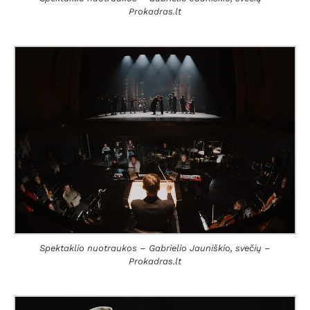
Prokadras.lt
Spektaklio nuotraukos – Gabrielio Jauniškio, svečių –
Prokadras.lt