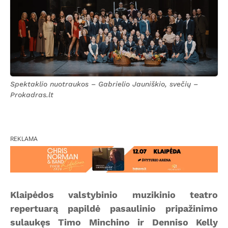
Spektaklio nuotraukos – Gabrielio Jauniškio, svečių –
Prokadras.lt
REKLAMA
Klaipėdos valstybinio muzikinio teatro
repertuarą papildė pasaulinio pripažinimo
sulaukęs Timo Minchino ir Denniso Kelly