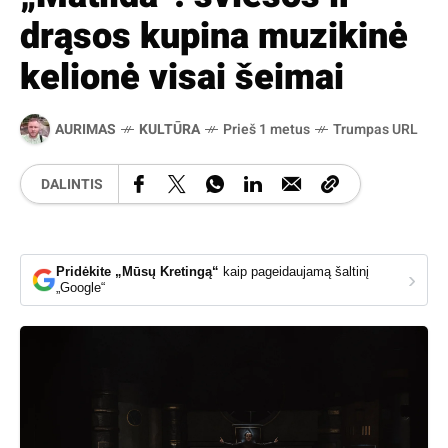
drąsos kupina muzikinė
kelionė visai šeimai
AURIMAS
KULTŪRA
Prieš 1 metus
Trumpas URL
DALINTIS
Pridėkite „Mūsų Kretingą“
kaip pageidaujamą šaltinį
›
„Google“