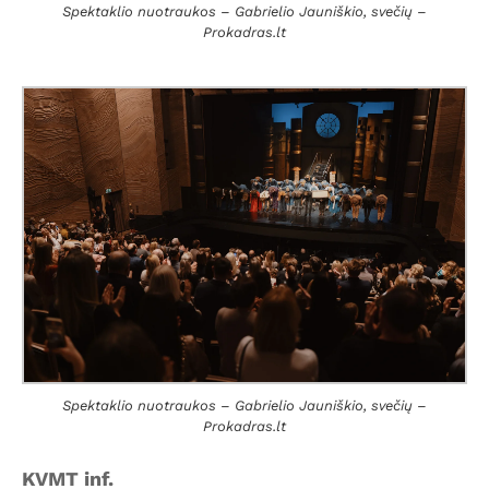
Spektaklio nuotraukos – Gabrielio Jauniškio, svečių –
Prokadras.lt
Spektaklio nuotraukos – Gabrielio Jauniškio, svečių –
Prokadras.lt
KVMT inf.