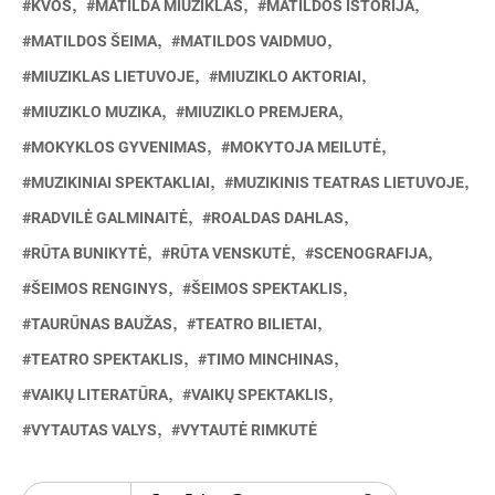
KVOS
MATILDA MIUZIKLAS
MATILDOS ISTORIJA
MATILDOS ŠEIMA
MATILDOS VAIDMUO
MIUZIKLAS LIETUVOJE
MIUZIKLO AKTORIAI
MIUZIKLO MUZIKA
MIUZIKLO PREMJERA
MOKYKLOS GYVENIMAS
MOKYTOJA MEILUTĖ
MUZIKINIAI SPEKTAKLIAI
MUZIKINIS TEATRAS LIETUVOJE
RADVILĖ GALMINAITĖ
ROALDAS DAHLAS
RŪTA BUNIKYTĖ
RŪTA VENSKUTĖ
SCENOGRAFIJA
ŠEIMOS RENGINYS
ŠEIMOS SPEKTAKLIS
TAURŪNAS BAUŽAS
TEATRO BILIETAI
TEATRO SPEKTAKLIS
TIMO MINCHINAS
VAIKŲ LITERATŪRA
VAIKŲ SPEKTAKLIS
VYTAUTAS VALYS
VYTAUTĖ RIMKUTĖ