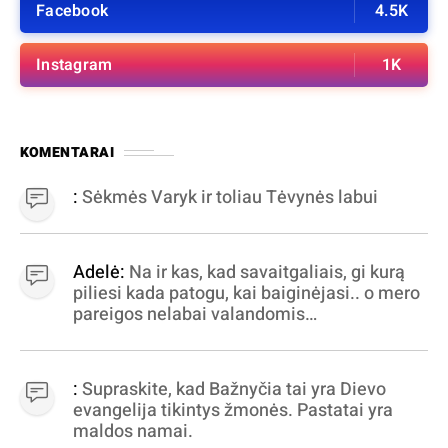
Facebook
4.5K
Instagram
1K
KOMENTARAI
:
Sėkmės Varyk ir toliau Tėvynės labui
Adelė:
Na ir kas, kad savaitgaliais, gi kurą
piliesi kada patogu, kai baiginėjasi.. o mero
pareigos nelabai valandomis
apibrėžiamos.. nežinau, bereikalingas oro
virpinimas, ieškokit kur milijonus vagia
dujininkai, elektros aferistai, stadionų
:
Supraskite, kad Bažnyčia tai yra Dievo
statytojai Vilnuje
evangelija tikintys žmonės. Pastatai yra
maldos namai.