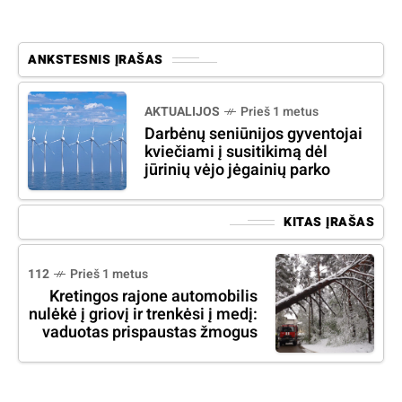
ANKSTESNIS ĮRAŠAS
AKTUALIJOS
Prieš 1 metus
Darbėnų seniūnijos gyventojai
kviečiami į susitikimą dėl
jūrinių vėjo jėgainių parko
KITAS ĮRAŠAS
112
Prieš 1 metus
Kretingos rajone automobilis
nulėkė į griovį ir trenkėsi į medį:
vaduotas prispaustas žmogus