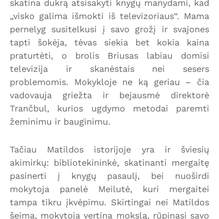
skatina dukrą atsisakyti knygų manydami, kad
„visko galima išmokti iš televizoriaus“. Mama
pernelyg susitelkusi į savo grožį ir svajones
tapti šokėja, tėvas siekia bet kokia kaina
praturtėti, o brolis Briusas labiau domisi
televizija ir skanėstais nei sesers
problemomis. Mokykloje ne ką geriau – čia
vadovauja griežta ir bejausmė direktorė
Trančbul, kurios ugdymo metodai paremti
žeminimu ir bauginimu.
Tačiau Matildos istorijoje yra ir šviesių
akimirkų: bibliotekininkė, skatinanti mergaitę
pasinerti į knygų pasaulį, bei nuoširdi
mokytoja panelė Meilutė, kuri mergaitei
tampa tikru įkvėpimu. Skirtingai nei Matildos
šeima, mokytoja vertina mokslą, rūpinasi savo