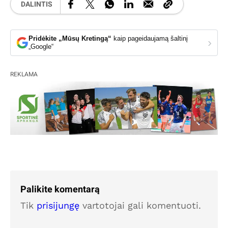
DALINTIS
Pridėkite „Mūsų Kretingą“
kaip pageidaujamą šaltinį
›
„Google“
REKLAMA
Palikite komentarą
Tik
prisijungę
vartotojai gali komentuoti.