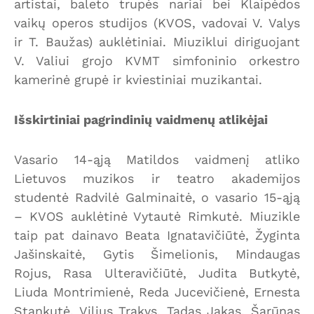
artistai, baleto trupės nariai bei Klaipėdos
vaikų operos studijos (KVOS, vadovai V. Valys
ir T. Baužas) auklėtiniai. Miuziklui diriguojant
V. Valiui grojo KVMT simfoninio orkestro
kamerinė grupė ir kviestiniai muzikantai.
Išskirtiniai pagrindinių vaidmenų atlikėjai
Vasario 14-ąją Matildos vaidmenį atliko
Lietuvos muzikos ir teatro akademijos
studentė Radvilė Galminaitė, o vasario 15-ąją
– KVOS auklėtinė Vytautė Rimkutė. Miuzikle
taip pat dainavo Beata Ignatavičiūtė, Žyginta
Jašinskaitė, Gytis Šimelionis, Mindaugas
Rojus, Rasa Ulteravičiūtė, Judita Butkytė,
Liuda Montrimienė, Reda Jucevičienė, Ernesta
Stankutė, Vilius Trakys, Tadas Jakas, Šarūnas