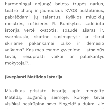
harmoningai apjungė baleto trupės narius,
teatro chorą ir jaunuosius KVOS auklėtinius,
pabrėždami jų talentus. Ryškios miuziklų
meistrės, režisierės R. Bunikytės sudėliota
istorija vertė kvatotis, spaudė ašaras ir,
svarbiausia, skatino susimąstyti: ar tikrai
skiriame pakankamai laiko ir dėmesio
vaikams? Kas mes esame gyvenime – atsainūs
tėvai, nesuprasti vaikai ar palaikantys
mokytojai?..
Įkvepianti Matildos istorija
Miuziklas pristato istoriją apie mergaitę
Matildą, augančią šeimoje, kurioje tėvai
visiškai nesirūpina savo žingeidžia dukra. Jie