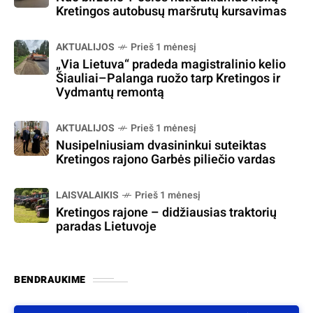
Kretingos autobusų maršrutų kursavimas
AKTUALIJOS
Prieš 1 mėnesį
„Via Lietuva“ pradeda magistralinio kelio
Šiauliai–Palanga ruožo tarp Kretingos ir
Vydmantų remontą
AKTUALIJOS
Prieš 1 mėnesį
Nusipelniusiam dvasininkui suteiktas
Kretingos rajono Garbės piliečio vardas
LAISVALAIKIS
Prieš 1 mėnesį
Kretingos rajone – didžiausias traktorių
paradas Lietuvoje
BENDRAUKIME