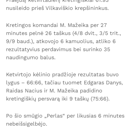
nusileido prieš Vilkaviškio krepšininkus.
Kretingos komandai M. Mažeika per 27
minutes pelnė 26 taškus (4/8 dvit., 3/5 trit.,
9/9 baud.), atkovojo 6 kamuolius, atliko 6
rezultatyvius perdavimus bei surinko 35
naudingumo balus.
Ketvirtojo kėlinio pradžioje rezultatas buvo
lygus – 66:66, tačiau tuomet Edgaras Danys,
Raidas Nacius ir M. Mažeika padidino
kretingiškių persvarą iki 9 taškų (75:66).
Po šio smūgio „Perlas“ per likusias 6 minutes
nebeišsigelbėjo.