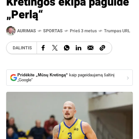
Kretingos ekipa paguldė
„Perlą“
AURIMAS
SPORTAS
Prieš 3 metus
Trumpas URL
DALINTIS
Pridėkite „Mūsų Kretingą“
kaip pageidaujamą šaltinį
›
„Google“