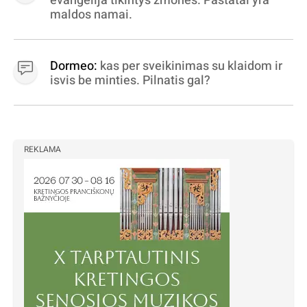
evangelija tikintys žmonės. Pastatai yra
maldos namai.
Dormeo:
kas per sveikinimas su klaidom ir
isvis be minties. Pilnatis gal?
REKLAMA