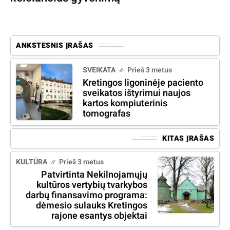
ANKSTESNIS ĮRAŠAS
SVEIKATA
Prieš 3 metus
Kretingos ligoninėje paciento
sveikatos ištyrimui naujos
kartos kompiuterinis
tomografas
KITAS ĮRAŠAS
KULTŪRA
Prieš 3 metus
Patvirtinta Nekilnojamųjų
kultūros vertybių tvarkybos
darbų finansavimo programa:
dėmesio sulauks Kretingos
rajone esantys objektai