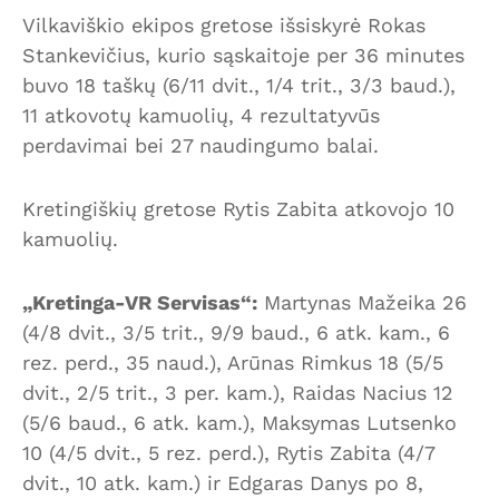
Vilkaviškio ekipos gretose išsiskyrė Rokas
Stankevičius, kurio sąskaitoje per 36 minutes
buvo 18 taškų (6/11 dvit., 1/4 trit., 3/3 baud.),
11 atkovotų kamuolių, 4 rezultatyvūs
perdavimai bei 27 naudingumo balai.
Kretingiškių gretose Rytis Zabita atkovojo 10
kamuolių.
„Kretinga-VR Servisas“:
Martynas Mažeika 26
(4/8 dvit., 3/5 trit., 9/9 baud., 6 atk. kam., 6
rez. perd., 35 naud.), Arūnas Rimkus 18 (5/5
dvit., 2/5 trit., 3 per. kam.), Raidas Nacius 12
(5/6 baud., 6 atk. kam.), Maksymas Lutsenko
10 (4/5 dvit., 5 rez. perd.), Rytis Zabita (4/7
dvit., 10 atk. kam.) ir Edgaras Danys po 8,