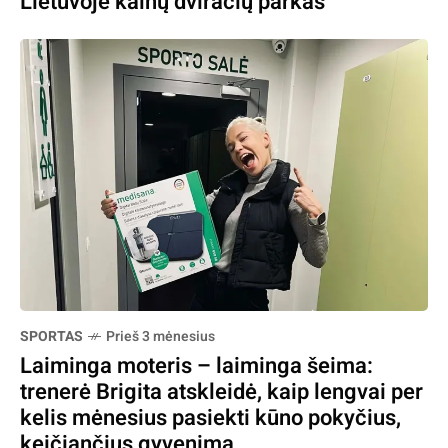
Lietuvoje kalnų dviračių parkas
SPORTAS
Prieš 3 mėnesius
Laiminga moteris – laiminga šeima:
trenerė Brigita atskleidė, kaip lengvai per
kelis mėnesius pasiekti kūno pokyčius,
keičiančius gyvenimą