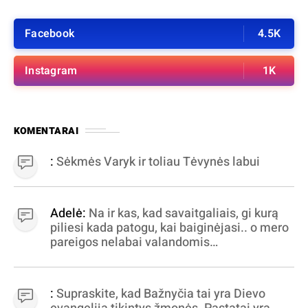
Facebook
4.5K
Instagram
1K
KOMENTARAI
:
Sėkmės Varyk ir toliau Tėvynės labui
Adelė:
Na ir kas, kad savaitgaliais, gi kurą
piliesi kada patogu, kai baiginėjasi.. o mero
pareigos nelabai valandomis
apibrėžiamos.. nežinau, bereikalingas oro
virpinimas, ieškokit kur milijonus vagia
dujininkai, elektros aferistai, stadionų
:
Supraskite, kad Bažnyčia tai yra Dievo
statytojai Vilnuje