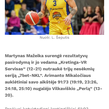
Nuotr. L. Šeputis
Martynas Mažeika surengė rezultatyvų
pasirodymą ir jo vedama „Kretinga-VR
Servisas“ (12-21) nutraukė trijų nesėkmių
seriją „7bet-NKL“. Arimanto Mikaločiaus
auklėtiniai savo aikštėje 91:73 (19:19, 23:26,
24:18, 25:10) nugalėjo Vilkaviškio „Perlą“ (13-
20).
Praėjusį ketvirtadienį kretingiškiai 61:93