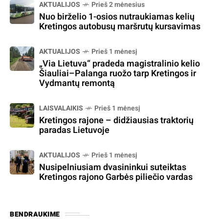
AKTUALIJOS
Prieš 2 mėnesius
Nuo birželio 1-osios nutraukiamas kelių
Kretingos autobusų maršrutų kursavimas
AKTUALIJOS
Prieš 1 mėnesį
„Via Lietuva“ pradeda magistralinio kelio
Šiauliai–Palanga ruožo tarp Kretingos ir
Vydmantų remontą
LAISVALAIKIS
Prieš 1 mėnesį
Kretingos rajone – didžiausias traktorių
paradas Lietuvoje
AKTUALIJOS
Prieš 1 mėnesį
Nusipelniusiam dvasininkui suteiktas
Kretingos rajono Garbės piliečio vardas
BENDRAUKIME