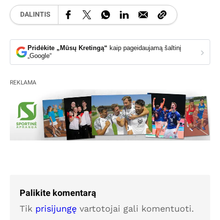
DALINTIS
Pridėkite „Mūsų Kretingą“
kaip pageidaujamą šaltinį
›
„Google“
REKLAMA
Palikite komentarą
Tik
prisijungę
vartotojai gali komentuoti.